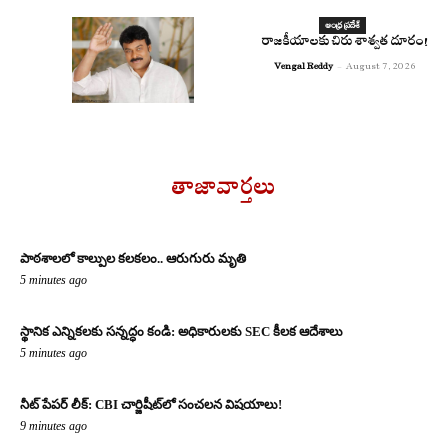
ఆంధ్ర ప్రదేశ్
రాజకీయాలకు చిరు శాశ్వత దూరం!
Vengal Reddy
-
August 7, 2026
తాజావార్తలు
పాఠశాలలో కాల్పుల కలకలం.. ఆరుగురు మృతి
5 minutes ago
స్థానిక ఎన్నికలకు సన్నద్ధం కండి: అధికారులకు SEC కీలక ఆదేశాలు
5 minutes ago
నీట్ పేపర్ లీక్: CBI చార్జిషీట్‌లో సంచలన విషయాలు!
9 minutes ago