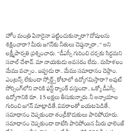
హోం మంత్రి ఏనాడైనా పట్టించుకున్నారా? దోషులను
శిక్షించారా? మీరు జగన్‌కు నీతులు చెప్తున్నారా..” అని
లక్ష్మీపార్వతి ప్రశ్నించారు. “డీఎస్సీ గురించి చర్చకు సిద్ధమని
సవాల్ చేశావ్. మా నాయకుడు అవసరం లేదు.. మహిళలం
మేము వచ్చాం.. ఇప్పుడు రా.. మేము సమాధానం చెప్తాం.
ఎంట్రన్స్ లేకుండా స్పోర్ట్స్ కోటాలో ఉద్యోగమిస్తారా? అవుట్
సోర్సింగ్‌లోని వారికి ఫస్ట్ ర్యాంక్ వస్తుందా.. ఒక్కో డీఎస్సీ
ఉద్యోగానికి రూ. 15 లక్షలు తీసుకున్నారు. నీ అన్యాయాల
గురించి జగన్ మాట్లాడితే, వివరాలతో బయటపెడితే..
సమాధానం చెప్పకుండా తండ్రీకొడుకులు పారిపోయారు.
సమాధానం చెప్పకుండా దాటేసి పారిపోయిన మీరు ఛాలెంజ్