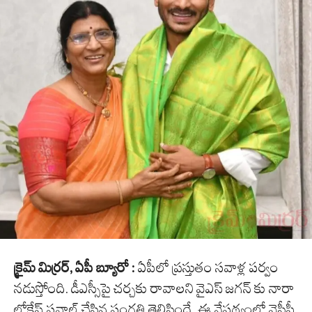
క్రైమ్ మిర్రర్, ఏపీ బ్యూరో :
ఏపీలో ప్రస్తుతం సవాళ్ల పర్వం
నడుస్తోంది. డీఎస్సీపై చర్చకు రావాలని
వై
ఎస్
జగన్
కు
నారా
లోకేష్
సవాల్
చేసిన సంగతి తెలిసిందే. ఈ నేపథ్యంలో వైసీపీ