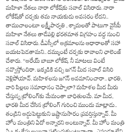
మహిళా నేతలు నారా లోకేష్‌కు సవాల్ విసిరారు. నారా
లోకేష్‌తో చర్చకు తమ నాయకుడు అవసరం లేదని..
తాముచాలంటూ లక్ష్మీపార్వతి , శ్యామలతో పాటుగా వైసీపీ
మహిళా నేతలు తాడేపల్లి భరతమాత విగ్రహం వద్ద నుంచి
సవాల్ విసిరారు. డీఎస్సీలో అక్రమాలను ఆధారాలతో సహా
బయటపెడతామని.. దమ్ముంటే చర్చకు రావాలని ఛాలెంజ్
చేశారు. “అరేయ్ బాబూ లోకేష్. నీ మాటలు వింటే
నవ్వొస్తోందిరా. ఇక్కడికి వచ్చి జగన్ మీద సవాల్ విసిరి
వెళ్లిపోయావ్. మహిళలను జగన్ అవమానించారా.. భారతి,
వారి పిల్లలు సమాధానం చెప్పాలా? మహిళల మీద మీరు
చేస్తున్న ట్రోలింగ్‌కు మేమంతా బాధితులమే. మా మీద,
భారతి మీద చేసిన ట్రోలింగ్ గురించి ముందు మాట్లాడు..
తండ్రిని అడ్డుపెట్టుకుని ఇష్టానుసారం ప్రవర్తిస్తున్నావ్. మీ
హోం మంత్రిని ఏదో అన్నారని అంటున్నావ్. మీ హోం మంత్రి
ఏ ఒక్క కేసు అయినా పట్టించుకుంటున్నారా.. ఎప్పుడూ లేని