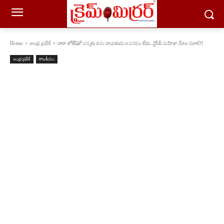
Home
ఆంధ్ర ప్రదేశ్
నారా లోకేష్‌తో చర్చకు తమ నాయకుడు అవసరం లేదు.. వైసీపీ మహిళా నేతల సవాల్!!
ఆంధ్ర ప్రదేశ్
రాజకీయం