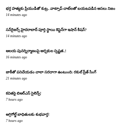
భర్త హత్యకు ప్రియుడితో కుట్ర.. వాట్సాప్ చాట్‌లతో బయటపడిన అసలు నిజం
14 minutes ago
సన్‌రైజర్స్ హైదరాబాద్ పూర్తి స్థాయి కెప్టెన్‌గా ఇషాన్ కిషన్?
14 minutes ago
ఆలయ పునర్నిర్మాణంపై అర్చకుల స్పష్టత..!
16 minutes ago
జాకీతో పనిచేయడం చాలా సరదాగా ఉంటుంది: రకుల్ ప్రీత్ సింగ్
21 minutes ago
కవితపై బిఆర్ఎస్ సైలెన్స్!
7 hours ago
అగ్రిగోల్డ్ బాధితులకు శుభవార్త!
7 hours ago