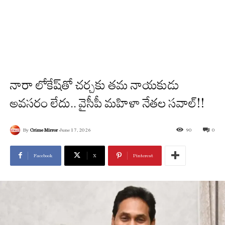
నారా లోకేష్‌తో చర్చకు తమ నాయకుడు
అవసరం లేదు.. వైసీపీ మహిళా నేతల సవాల్!!
By
Crime Mirror
June 17, 2026
90
0
Facebook
X
Pinterest