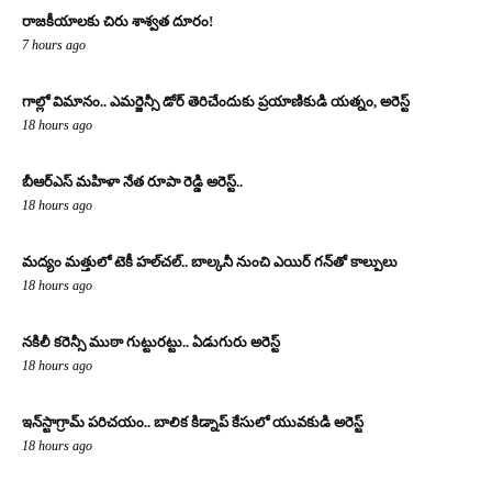
రాజకీయాలకు చిరు శాశ్వత దూరం!
7 hours ago
గాల్లో విమానం.. ఎమర్జెన్సీ డోర్ తెరిచేందుకు ప్రయాణికుడి యత్నం, అరెస్ట్
18 hours ago
బీఆర్ఎస్ మహిళా నేత రూపా రెడ్డి అరెస్ట్..
18 hours ago
మద్యం మత్తులో టెకీ హల్‌చల్.. బాల్కనీ నుంచి ఎయిర్ గన్‌తో కాల్పులు
18 hours ago
నకిలీ కరెన్సీ ముఠా గుట్టురట్టు.. ఏడుగురు అరెస్ట్
18 hours ago
ఇన్‌స్టాగ్రామ్ పరిచయం.. బాలిక కిడ్నాప్ కేసులో యువకుడి అరెస్ట్
18 hours ago