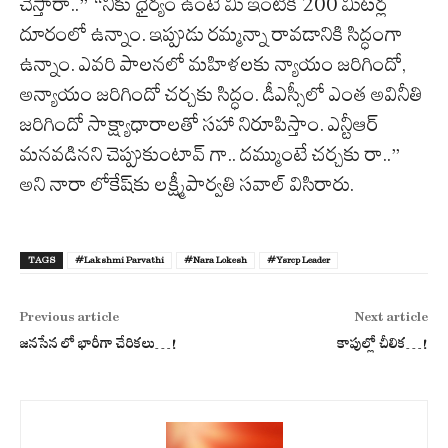
చేస్తారా..” “నీకు ధైర్యం ఉంటే మీ ఇంటికి 200 మీటర్ల
దూరంలో ఉన్నాం. ఇప్పుడు రమ్మన్నా రావడానికి సిద్ధంగా
ఉన్నాం. ఎవరి పాలనలో మహిళలకు న్యాయం జరిగిందో,
అన్యాయం జరిగిందో చర్చకు సిద్ధం. డీఎస్సీలో ఎంత అవినీతి
జరిగిందో సాక్ష్యాధారాలతో సహా నిరూపిస్తాం. ఎన్టీఆర్
మనవడినని చెప్పుకుంటావ్ గా.. దమ్ముంటే చర్చకు రా..”
అని నారా లోకేష్‌కు లక్ష్మీపార్వతి సవాల్ విసిరారు.
TAGS
#Lakshmi Parvathi
#Nara Lokesh
#Ysrcp Leader
Previous article
Next article
జనసేన లో భారీగా చేరికలు…!
కాపుల్లో చీలిక…!