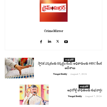
Crime Mirror
ఆంధ్ర ప్రదేశ్
స్థానిక ఎన్నికలకు సన్నద్ధం కండి: అధికారులకు SEC కీలక
ఆదేశాలు
Vengal Reddy
-
August 7, 2026
ఆంధ్ర ప్రదేశ్
అగ్రిగోల్డ్ బాధితులకు శుభవార్త!
Vengal Reddy
-
August 7, 2026