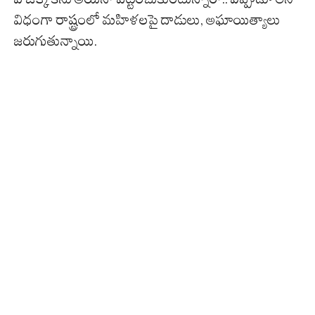
విధంగా రాష్ట్రంలో మహిళలపై దాడులు, అఘాయిత్యాలు
జరుగుతున్నాయి.