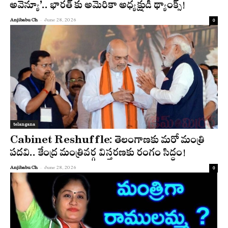
అవెన్యూ’.. భారత్‌ కు అమెరికా అధ్యక్షుడి థ్యాంక్స్!
Anjibabu Ch
-
June 28, 2026
0
telangana
Cabinet Reshuffle: తెలంగాణకు మరో మంత్రి
పదవి.. కేంద్ర మంత్రివర్గ విస్తరణకు రంగం సిద్ధం!
Anjibabu Ch
-
June 28, 2026
0