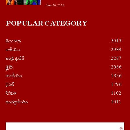
June 20, 2026
POPULAR CATEGORY
తెలంగాణ
5915
జాతీయం
2989
ఆంధ్ర ప్రదేశ్
2287
క్రైమ్
2086
రాజకీయం
1856
వైరల్
1796
సినిమా
1102
అంతర్జాతీయం
1011