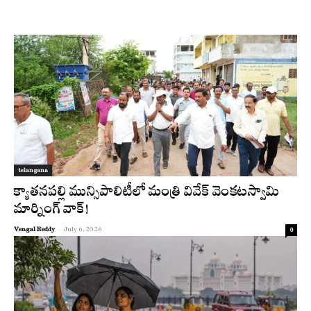
telangana
క్యాతనపల్లి మున్సిపాలిటీలో మంత్రి వివేక్‌ వెంకటస్వామి
మార్నింగ్‌ వాక్‌!
Vengal Reddy
-
July 6, 2026
0