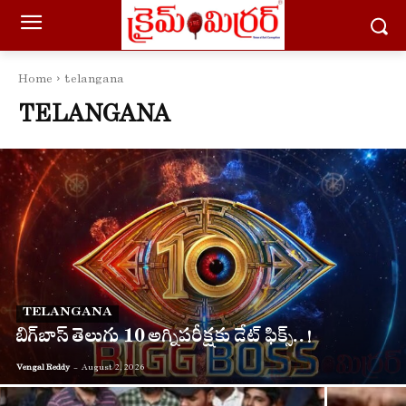
Home
telangana
TELANGANA
TELANGANA
బిగ్‌బాస్ తెలుగు 10 అగ్నిపరీక్షకు డేట్ ఫిక్స్..!
Vengal Reddy
-
August 2, 2026