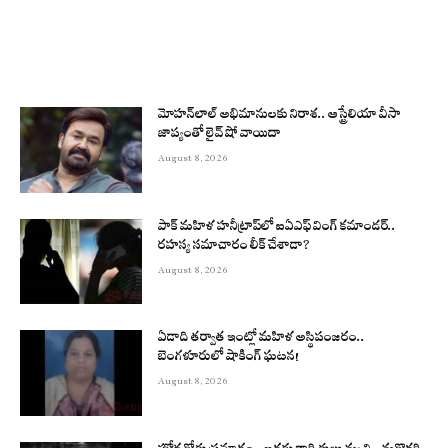
MOST READ
మోహన్‌లాల్ అభిమానులకు నిరాశ.. ఆస్ట్రేలియా వీసా
జాప్యంతో లైవ్ షో వాయిదా
August 8, 2026
పాక్ మహిళ హనీట్రాప్‌లో ఐఏఎఫ్ వింగ్ కమాండర్..
రహస్య సమాచారం లీక్ చేశాడా?
August 8, 2026
ఏడాది తర్వాత ఇంట్లో మహిళ అస్థిపంజరం..
బెంగళూరులో షాకింగ్ ఘటన!
August 8, 2026