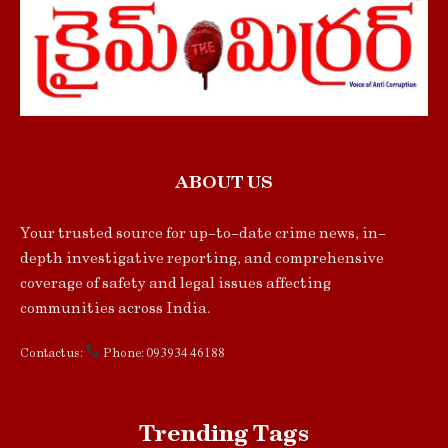
ABOUT US
Your trusted source for up-to-date crime news, in-
depth investigative reporting, and comprehensive
coverage of safety and legal issues affecting
communities across India.
Contact us:
Phone: 093934 46188
Trending Tags