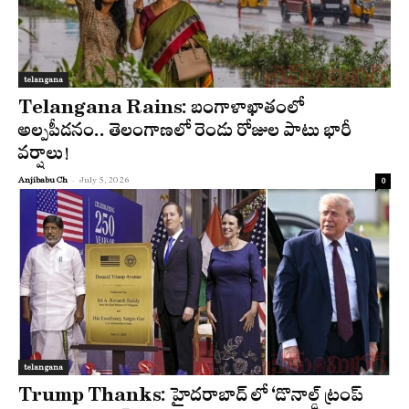
telangana
Telangana Rains: బంగాళాఖాతంలో
అల్పపీడనం.. తెలంగాణలో రెండు రోజుల పాటు భారీ
వర్షాలు!
Anjibabu Ch
-
July 5, 2026
0
telangana
Trump Thanks: హైదరాబాద్‌ లో ‘డొనాల్డ్ ట్రంప్