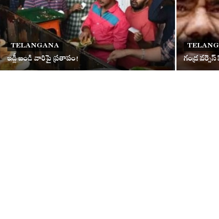
TELANGANA
TELAN
ఇడ్లీ బండి వారిపై ప్రతాపం!
గండ్ర వర్సెస్