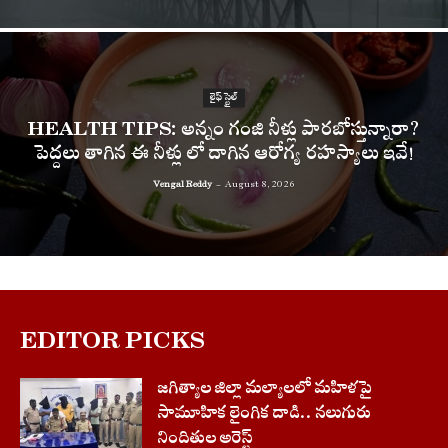
లైఫ్ స్టైల్
HEALTH TIPS: అన్నం గంజి నీళ్లు పారబోస్తున్నారా?
పెద్దలు తాగిన ఈ నీళ్లు లో దాగిన ఆరోగ్య రహస్యాలు ఇవే!
Vengal Reddy
-
August 8, 2026
EDITOR PICKS
జగిత్యాల జిల్లా మల్యాలలో మహిళపై
సామూహిక లైంగిక దాడి.. నలుగురు
నిందితుల అరెస్ట్