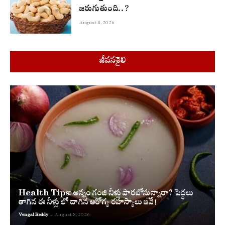
జరుగుతుంది..?
August 8, 2026
జీవనశైలి
Health Tips: అన్నం గంజి నీళ్లు పారబోస్తున్నారా? పెద్దలు
తాగిన ఈ నీళ్లు లో దాగిన ఆరోగ్య రహస్యాలు ఇవే!
Vengal Reddy
-
August 8, 2026