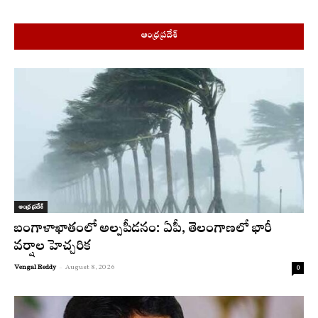
ఆంధ్రప్రదేశ్
ఆంధ్ర ప్రదేశ్
బంగాళాఖాతంలో అల్పపీడనం: ఏపీ, తెలంగాణలో భారీ
వర్షాల హెచ్చరిక
Vengal Reddy
-
August 8, 2026
0