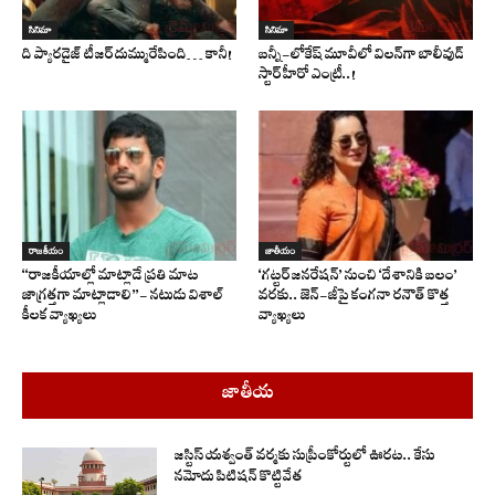
సినిమా
సినిమా
ది ప్యారడైజ్ టీజర్ దుమ్మురేపింది… కానీ!
బన్నీ-లోకేష్ మూవీలో విలన్‌గా బాలీవుడ్
స్టార్ హీరో ఎంట్రీ..!
రాజకీయం
జాతీయం
“రాజకీయాల్లో మాట్లాడే ప్రతి మాట
‘గట్టర్ జనరేషన్’ నుంచి ‘దేశానికి బలం’
జాగ్రత్తగా మాట్లాడాలి”- నటుడు విశాల్
వరకు.. జెన్-జీపై కంగనా రనౌత్ కొత్త
కీలక వ్యాఖ్యలు
వ్యాఖ్యలు
జాతీయ
జస్టిస్ యశ్వంత్ వర్మకు సుప్రీంకోర్టులో ఊరట.. కేసు
నమోదు పిటిషన్ కొట్టివేత