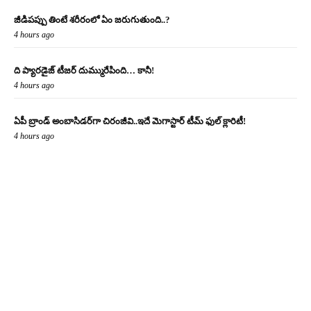
జీడిపప్పు తింటే శరీరంలో ఏం జరుగుతుంది..?
4 hours ago
ది ప్యారడైజ్ టీజర్ దుమ్మురేపింది… కానీ!
4 hours ago
ఏపీ బ్రాండ్ అంబాసిడర్‌గా చిరంజీవి..ఇదే మెగాస్టార్ టీమ్ ఫుల్ క్లారిటీ!
4 hours ago