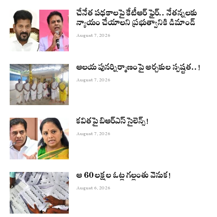
చేనేత పథకాలపై కేటీఆర్ ఫైర్.. నేతన్నలకు
న్యాయం చేయాలని ప్రభుత్వానికి డిమాండ్
August 7, 2026
ఆలయ పునర్నిర్మాణంపై అర్చకుల స్పష్టత..!
August 7, 2026
కవితపై బిఆర్ఎస్ సైలెన్స్!
August 7, 2026
ఆ 60 లక్షల ఓట్ల గల్లంతు వెనుక!
August 6, 2026