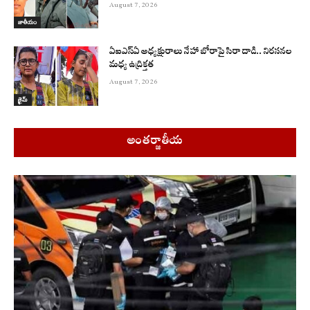
August 7, 2026
జాతీయం
ఏఐఎస్‌ఏ అధ్యక్షురాలు నేహా బోరాపై సిరా దాడి.. నిరసనల
మధ్య ఉద్రిక్తత
August 7, 2026
క్రైమ్
అంతర్జాతీయ