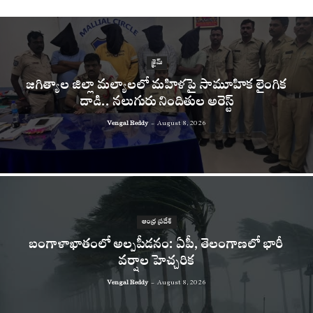
క్రైమ్
జగిత్యాల జిల్లా మల్యాలలో మహిళపై సామూహిక లైంగిక
దాడి.. నలుగురు నిందితుల అరెస్ట్
Vengal Reddy
-
August 8, 2026
ఆంధ్ర ప్రదేశ్
బంగాళాఖాతంలో అల్పపీడనం: ఏపీ, తెలంగాణలో భారీ
వర్షాల హెచ్చరిక
Vengal Reddy
-
August 8, 2026