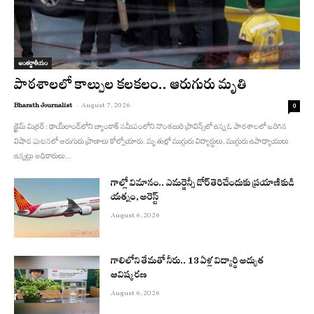
అంతర్జాతీయం
పాఠశాలలో కాల్పుల కలకలం.. ఆరుగురు మృతి
Bharath Journalist
-
August 7, 2026
0
క్రైమ్ మిర్రర్ : థాయ్‌లాండ్‌లోని బ్యాంకాక్ సమీపంలోని నొంతబురి ప్రావిన్స్‌లో ఉన్న ఓ పాఠశాలలో జరిగిన
విషాద ఘటనలో ఆరుగురు ప్రాణాలు కోల్పోయారు. మృతుల్లో ముగ్గురు విద్యార్థులు, ముగ్గురు ఉపాధ్యాయులు
ఉన్నట్లు అధికారులు...
గాల్లో విమానం.. ఎమర్జెన్సీ డోర్ తెరిచేందుకు ప్రయాణికుడి
యత్నం, అరెస్ట్
August 6, 2026
గాలిలోని తేమతో నీరు.. 13 ఏళ్ల విద్యార్థి అద్భుత
ఆవిష్కరణ
August 6, 2026