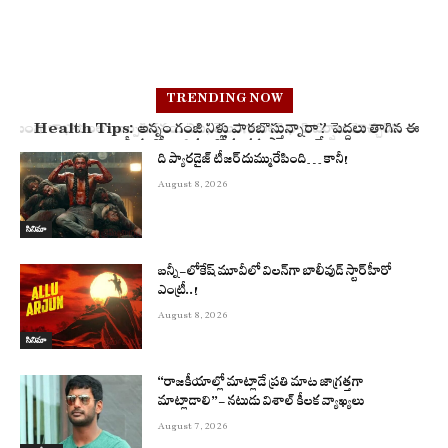
TRENDING NOW
Health Tips: అన్నం గంజి నీళ్లు పారబోస్తున్నారా? పెద్దలు తాగిన ఈ
నీళ్లు లో దాగిన ఆరోగ్య రహస్యాలు ఇవే!
ది ప్యారడైజ్ టీజర్ దుమ్మురేపింది… కానీ!
August 8, 2026
సినిమా
బన్నీ-లోకేష్ మూవీలో విలన్‌గా బాలీవుడ్ స్టార్ హీరో
ఎంట్రీ..!
August 8, 2026
సినిమా
“రాజకీయాల్లో మాట్లాడే ప్రతి మాట జాగ్రత్తగా
మాట్లాడాలి”- నటుడు విశాల్ కీలక వ్యాఖ్యలు
August 7, 2026