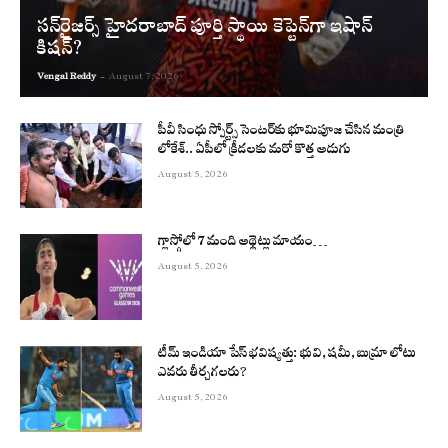
సన్‌రైజర్స్ హైదరాబాద్ పూర్తి స్థాయి కెప్టెన్‌గా ఇషాన్
కిషన్?
Vengal Reddy
-
August 7, 2026
పీవీ సింధు స్పోర్ట్స్ సెంటర్‌కు భూమిపూజ చేసిన మంత్రి
లోకేశ్.. ఏపీలో క్రీడలకు మరో కొత్త అడుగు
August 5, 2026
గ్లాస్గోలో 7 మంది అథ్లెట్లు మాయం…
August 5, 2026
టీమ్ ఇండియా పేస్ భవిష్యత్తు: భువి, షమీ, బుమ్రా లోటు
ఎవరు తీర్చగలరు?
August 5, 2026