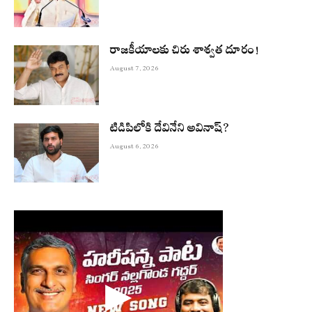
రాజకీయాలకు చిరు శాశ్వత దూరం!
August 7, 2026
టిడిపిలోకి దేవినేని అవినాష్?
August 6, 2026
▶