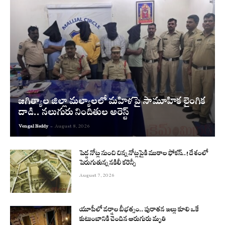
జగిత్యాల జిల్లా మల్యాలలో మహిళపై సామూహిక లైంగిక
దాడి.. నలుగురు నిందితుల అరెస్ట్
Vengal Reddy
-
August 8, 2026
పెద్ద నోట్ల నుంచి చిన్న నోట్లపైకి ముఠాల ఫోకస్..! దేశంలో
పెరుగుతున్న నకిలీ కరెన్సీ
August 7, 2026
యూపీలో వర్షాల బీభత్సం.. పురాతన ఇల్లు కూలి ఒకే
కుటుంబానికి చెందిన ఆరుగురు మృతి