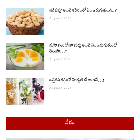
జీడిపప్పు తింటే శరీరంలో ఏం జరుగుతుంది..?
August 8, 2026
మహిళలు రోజూ గుడ్లు తింటే ఏం జరుగుతుందో
తెలుసా…?
August 5, 2026
ఒత్తిడిని తగ్గించే హెర్బల్ టీ లు ఇవే…!
August 5, 2026
నేరం