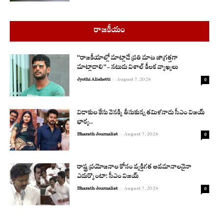
రాజకీయం
“రాజకీయాల్లో మాట్లాడే ప్రతి మాట జాగ్రత్తగా
మాట్లాడాలి”- నటుడు విశాల్ కీలక వ్యాఖ్యలు
Jyothi Alishetti
-
August 7, 2026
0
విడాకుల కేసు వెనక్కి తీసుకున్న తమిళనాడు సీఎం విజయ్
భార్య..
Bharath Journalist
-
August 7, 2026
0
రాష్ట్ర ప్రయోజనాల కోసం వ్యక్తిగత అవమానాలనైనా
ఎదుర్కొంటా: సీఎం విజయ్
Bharath Journalist
-
August 7, 2026
0