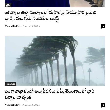
క్రైమ్
జగిత్యాల జిల్లా మల్యాలలో మహిళపై సామూహిక లైంగిక
దాడి.. నలుగురు నిందితుల అరెస్ట్
Vengal Reddy
-
August 8, 2026
0
ఆంధ్ర ప్రదేశ్
బంగాళాఖాతంలో అల్పపీడనం: ఏపీ, తెలంగాణలో భారీ
వర్షాల హెచ్చరిక
Vengal Reddy
-
August 8, 2026
0