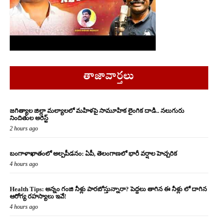
తాజావార్తలు
జగిత్యాల జిల్లా మల్యాలలో మహిళపై సామూహిక లైంగిక దాడి.. నలుగురు
నిందితుల అరెస్ట్
2 hours ago
బంగాళాఖాతంలో అల్పపీడనం: ఏపీ, తెలంగాణలో భారీ వర్షాల హెచ్చరిక
4 hours ago
Health Tips: అన్నం గంజి నీళ్లు పారబోస్తున్నారా? పెద్దలు తాగిన ఈ నీళ్లు లో దాగిన
ఆరోగ్య రహస్యాలు ఇవే!
4 hours ago