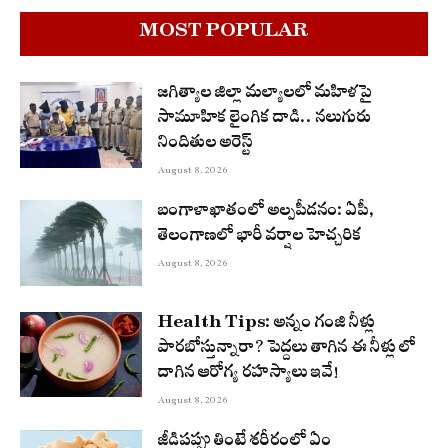
MOST POPULAR
జగిత్యాల జిల్లా మల్యాలలో మహిళపై
సామూహిక లైంగిక దాడి.. నలుగురు
నిందితుల అరెస్ట్
August 8, 2026
బంగాళాఖాతంలో అల్పపీడనం: ఏపీ,
తెలంగాణలో భారీ వర్షాల హెచ్చరిక
August 8, 2026
Health Tips: అన్నం గంజి నీళ్లు
పారబోస్తున్నారా? పెద్దలు తాగిన ఈ నీళ్లు లో
దాగిన ఆరోగ్య రహస్యాలు ఇవే!
August 8, 2026
జీడిపప్పు తింటే శరీరంలో ఏం