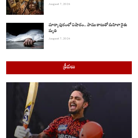
August 7, 2026
మార్కాపురంలో విషాదం.. పాము కాటుతో మహిళా రైతు
మృతి
August 7, 2026
క్రీడలు