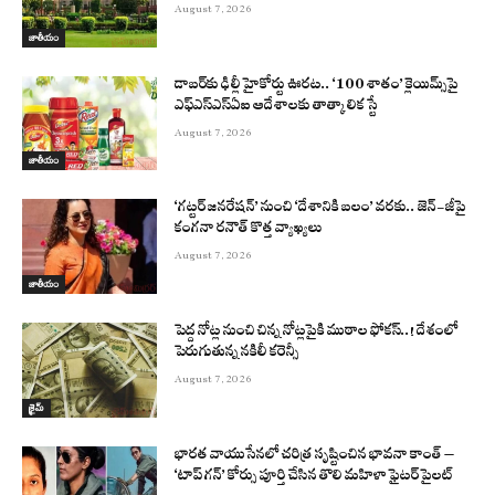
August 7, 2026
జాతీయం
డాబర్‌కు ఢిల్లీ హైకోర్టు ఊరట.. ‘100 శాతం’ క్లెయిమ్స్‌పై
ఎఫ్‌ఎస్‌ఎస్‌ఏఐ ఆదేశాలకు తాత్కాలిక స్టే
August 7, 2026
జాతీయం
‘గట్టర్ జనరేషన్’ నుంచి ‘దేశానికి బలం’ వరకు.. జెన్-జీపై
కంగనా రనౌత్ కొత్త వ్యాఖ్యలు
August 7, 2026
జాతీయం
పెద్ద నోట్ల నుంచి చిన్న నోట్లపైకి ముఠాల ఫోకస్..! దేశంలో
పెరుగుతున్న నకిలీ కరెన్సీ
August 7, 2026
క్రైమ్
భారత వాయుసేనలో చరిత్ర సృష్టించిన భావనా కాంత్ –
‘టాప్ గన్’ కోర్సు పూర్తి చేసిన తొలి మహిళా ఫైటర్ పైలట్