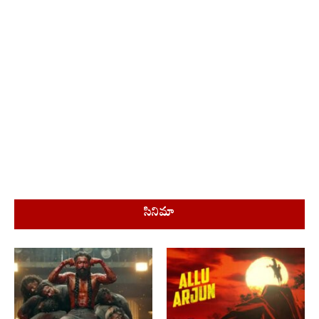
సినిమా