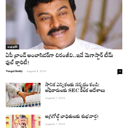
ఆంధ్ర ప్రదేశ్
ఏపీ బ్రాండ్ అంబాసిడర్‌గా చిరంజీవి..ఇదే మెగాస్టార్ టీమ్
ఫుల్ క్లారిటీ!
Vengal Reddy
-
August 8, 2026
0
స్థానిక ఎన్నికలకు సన్నద్ధం కండి:
అధికారులకు SEC కీలక ఆదేశాలు
August 7, 2026
అగ్రిగోల్డ్ బాధితులకు శుభవార్త!
August 7, 2026