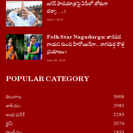
జగన్ పాదయాత్రపై ఏపీలో జోరుగా
చ‌ర్చా….!
July 1, 2026
Folk Star Nagadurga: జానపద
గాయని నుంచి హీరోయిన్‌గా.. నాగదుర్గ కొత్త
ప్రయాణం!
June 20, 2026
POPULAR CATEGORY
తెలంగాణ
5908
జాతీయం
2983
ఆంధ్ర ప్రదేశ్
2285
క్రైమ్
2076
రాజకీయం
1855