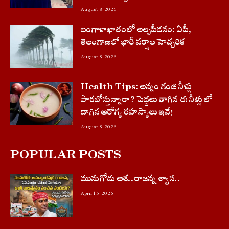
August 8, 2026
బంగాళాఖాతంలో అల్పపీడనం: ఏపీ,
తెలంగాణలో భారీ వర్షాల హెచ్చరిక
August 8, 2026
Health Tips: అన్నం గంజి నీళ్లు
పారబోస్తున్నారా? పెద్దలు తాగిన ఈ నీళ్లు లో
దాగిన ఆరోగ్య రహస్యాలు ఇవే!
August 8, 2026
POPULAR POSTS
మునుగోడు ఆశ..రాజన్న శ్వాస..
April 15, 2026