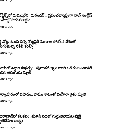
్‌ఫ్లిక్స్‌లో దుమ్మురేన ‘ధురంధర్’.. ప్రపంచవ్యాప్తంగా నాన్-ఇంగ్లీష్
ిమాల్లో టాప్ రికార్డు!
hours ago
ద్ద నోట్ల నుంచి చిన్న నోట్లపైకి ముఠాల ఫోకస్..! దేశంలో
రుగుతున్న నకిలీ కరెన్సీ
hours ago
పీలో వర్షాల బీభత్సం.. పురాతన ఇల్లు కూలి ఒకే కుటుంబానికి
ందిన ఆరుగురు మృతి
hours ago
ర్కాపురంలో విషాదం.. పాము కాటుతో మహిళా రైతు మృతి
hours ago
దరాబాద్‌లో కలకలం: మూసీ నదిలో గుర్తుతెలియని వ్యక్తి
ృతదేహం లభ్యం
 hours ago