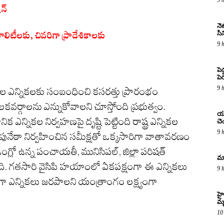
షన్
నెట
సిన
టీలకు, చివరిగా ప్రాదేశికాలకు
9 
పె
పె
9 
్థల ఎన్నికలకు సంబంధించి కసరత్తు ప్రారంభం
ాలకవర్గాలను ఎన్నుకోవాలని చూస్తోంది ప్రభుత్వం.
యూ
ిక ఎన్నికల నిర్వహణపై దృష్టి పెట్టింది రాష్ట్ర ఎన్నికల
చె
9 
 పునేఠా నిర్వహించిన సమీక్షతో ఒక్కసారిగా వాతావరణం
గ్లో ఉన్న పంచాయతీ, మునిసిపల్, జిల్లా పరిషత్
మా
్తోంది. గతసారి వైసిపి హయాంలో ఏకపక్షంగా ఈ ఎన్నికలు
9 
ా ఎన్నికలు జరపాలని యంత్రాంగం లక్ష్యంగా
హై
మ
10