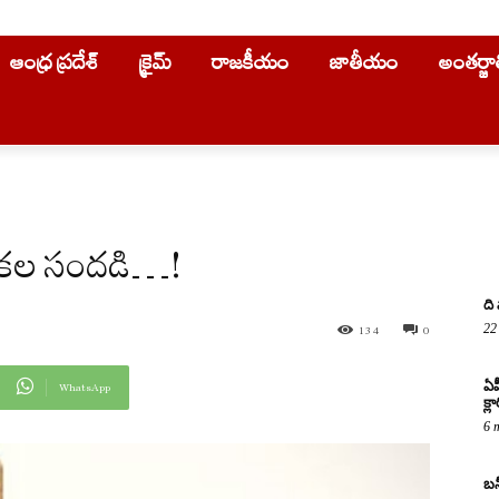
ఆంధ్ర ప్రదేశ్
క్రైమ్
రాజకీయం
జాతీయం
అంతర్జ
న్నికల సందడి…!
ది
22
134
0
ఏప
WhatsApp
క్ల
6 
బన