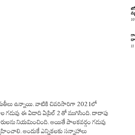
బో
మృ
10
గా
దా
11
చాయతీలు ఉన్నాయి. వాటికి చివరిసారిగా 2021లో
 గడువు ఈ ఏడాది ఏప్రిల్ 2 తో ముగిసింది. దాదాపు
ధికారులను నియమించింది. అయితే పాలకవర్గం గడువు
్వహించాలి. అందుకే ఎన్నికలకు సన్నాహాలు