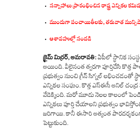
సన్నాహాలు ప్రారంభించిన రాష్ట్ర ఎన్నికల కమి
ముందుగా పంచాయితీలకు, తరువాత మున్సిపాలి
ఆశావహుల్లో సందడి
క్రైమ్ మిర్రర్, అమరావతి:
ఏపీలో స్థానిక సంస
అయింది. వీలైనంత త్వరగా పూర్తిచేసి కొత్త ప
ప్రభుత్వం నుంచి గ్రీన్ సిగ్నల్ లభించడంతో స్థాన
ఎన్నికల సంఘం. కొత్త ఎస్ఈసీ అనిల్ చంద్ర
వేడెక్కింది. మరో మూడు నెలల కాలంలో పెండిం
ఎన్నికలు పూర్తి చేయాలని ప్రభుత్వం భావిస
జరిగాయి. కానీ ఈసారి అత్యంత పారదర్శకంగ
పెట్టుకుంది.