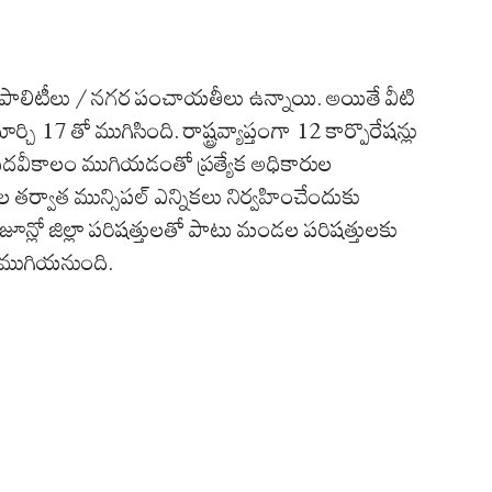
ున్సిపాలిటీలు / నగర పంచాయతీలు ఉన్నాయి. అయితే వీటి
17 తో ముగిసింది. రాష్ట్రవ్యాప్తంగా 12 కార్పొరేషన్లు
 పదవీకాలం ముగియడంతో ప్రత్యేక అధికారుల
తర్వాత మున్సిపల్ ఎన్నికలు నిర్వహించేందుకు
జూన్లో జిల్లా పరిషత్తులతో పాటు మండల పరిషత్తులకు
 ముగియనుంది.