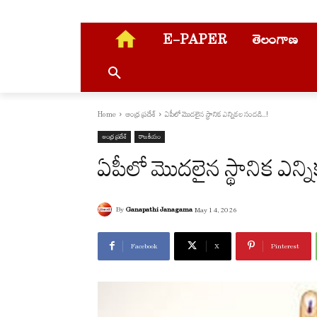
E-PAPER
తెలంగాణ
Home
ఆంధ్ర ప్రదేశ్
ఏపీలో మొద‌లైన‌ స్థానిక ఎన్నికల సందడి...!
ఆంధ్ర ప్రదేశ్
రాజకీయం
ఏపీలో మొద‌లైన‌ స్థానిక ఎ
By
Ganapathi Janagama
May 14, 2026
Facebook
X
Pinterest