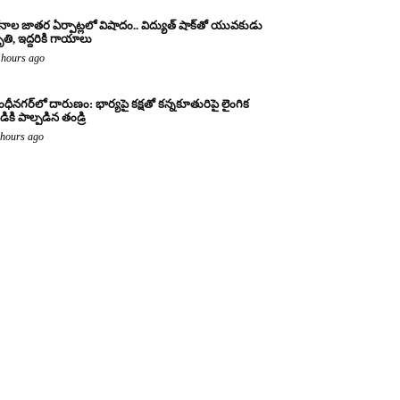
నాల జాతర ఏర్పాట్లలో విషాదం.. విద్యుత్ షాక్‌తో యువకుడు
తి, ఇద్దరికి గాయాలు
 hours ago
ంధీనగర్‌లో దారుణం: భార్యపై కక్షతో కన్నకూతురిపై లైంగిక
డికి పాల్పడిన తండ్రి
 hours ago