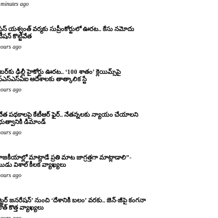
 minutes ago
్టిస్ యశ్వంత్ వర్మకు సుప్రీంకోర్టులో ఊరట.. కేసు నమోదు
ిషన్ కొట్టివేత
hours ago
బర్‌కు ఢిల్లీ హైకోర్టు ఊరట.. ‘100 శాతం’ క్లెయిమ్స్‌పై
్‌ఎస్‌ఎస్‌ఏఐ ఆదేశాలకు తాత్కాలిక స్టే
hours ago
నేత పథకాలపై కేటీఆర్ ఫైర్.. నేతన్నలకు న్యాయం చేయాలని
రభుత్వానికి డిమాండ్
hours ago
ాజకీయాల్లో మాట్లాడే ప్రతి మాట జాగ్రత్తగా మాట్లాడాలి”-
ుడు విశాల్ కీలక వ్యాఖ్యలు
hours ago
ట్టర్ జనరేషన్’ నుంచి ‘దేశానికి బలం’ వరకు.. జెన్-జీపై కంగనా
ౌత్ కొత్త వ్యాఖ్యలు
hours ago