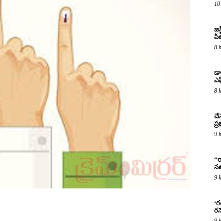
10
జస
పిట
8 
డా
ఎఫ
8 
చే
ప్
9 
“ర
నట
9 
‘గ
రన
9 