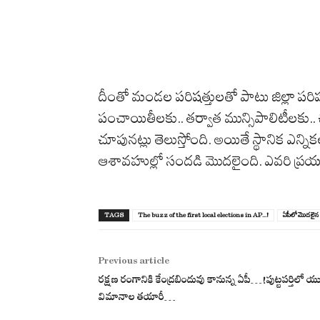
దీంతో మండల పరిషత్తులతో పాటు జిల్లా పరిష
పంచాయితీలకు.. తర్వాత మున్సిపాలిటీలకు.. చి
చూపునట్లు తెలుస్తోంది. అయితే స్థానిక ఎ
ఆశావహుల్లో సందడి మొదలైంది. ఎవరి ప్రయత్న
TAGS
The buzz of the first local elections in AP...!
ఏపీలో మొద‌లైన‌ 
Previous article
ర‌క్ష‌ణ రంగానికి కేంద్ర‌బిందువు కానున్న ఏపీ…!పుట్ట‌ప‌ర్తిలో యు
విమానాల త‌యారీ…