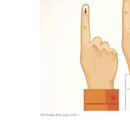
ఏపీలో మొద‌లైన‌ స్థానిక ఎన్నికల సందడి...!