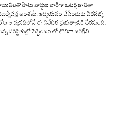
చాయితీలతోపాటు వార్డుల వారీగా ఓటర్ల జాబితా
 రిజర్వేషన్ల అంశమే. అధ్యయనం చేసేందుకు ఏకసభ్య
్ది రోజుల వ్యవధిలోనే ఈ నివేదిక ప్రభుత్వానికి చేరనుంది.
్న పరిస్థితుల్లో సెప్టెంబర్ లో తొలిగా జరిగేవి