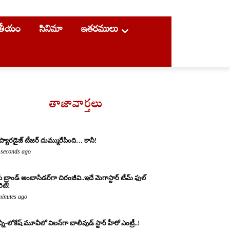
ాతీయం
సినిమా
ఇతరములు
తాజావార్తలు
 ప్యారడైజ్ టీజర్ దుమ్మురేపింది… కానీ!
 seconds ago
ీ బ్రాండ్ అంబాసిడర్‌గా చిరంజీవి..ఇదే మెగాస్టార్ టీమ్ ఫుల్
ారిటీ!
minutes ago
్నీ-లోకేష్ మూవీలో విలన్‌గా బాలీవుడ్ స్టార్ హీరో ఎంట్రీ..!