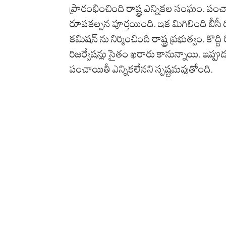
ప్రారంభించింది రాష్ట్ర ఎన్నికల సంఘం. పం
రూపకల్పన పూర్తయింది. ఇక మిగిలింది బీసీ
కమిషన్ ను నిర్మించింది రాష్ట్ర ప్రభుత్వం. కొద
రిజర్వేషన్లు సైతం ఖరారు కానున్నాయి. ఇప్పుడున
పంచాయితీ ఎన్నికలేనని స్పష్టమవుతోంది.