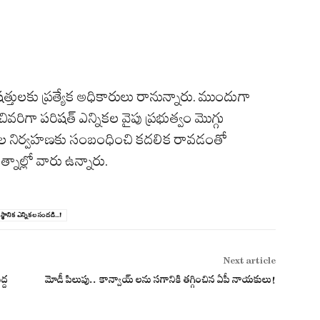
త్తులకు ప్రత్యేక అధికారులు రానున్నారు. ముందుగా
వరిగా పరిషత్ ఎన్నికల వైపు ప్రభుత్వం మొగ్గు
న్నికల నిర్వహణకు సంబంధించి కదలిక రావడంతో
ాల్లో వారు ఉన్నారు.
స్థానిక ఎన్నికల సందడి...!
Next article
ద్ద
మోడీ పిలుపు.. కాన్వాయ్ లను సగానికి తగ్గించిన ఏపీ నాయకులు!