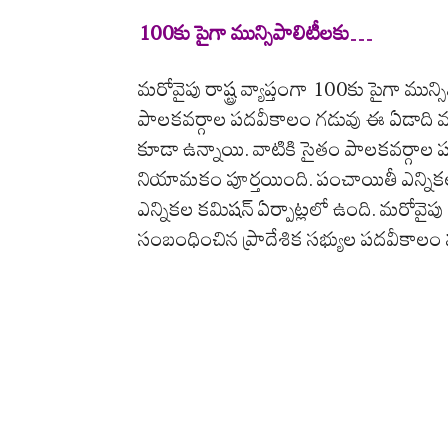
100కు పైగా మున్సిపాలిటీలకు…
మరోవైపు రాష్ట్ర వ్యాప్తంగా 100కు పైగా మ
పాలకవర్గాల పదవీకాలం గడువు ఈ ఏడాది మార్చి 
కూడా ఉన్నాయి. వాటికి సైతం పాలకవర్గాల
నియామకం పూర్తయింది. పంచాయితీ ఎన్నికల 
ఎన్నికల కమిషన్ ఏర్పాట్లలో ఉంది. మరోవైపు 
సంబంధించిన ప్రాదేశిక సభ్యుల పదవీకాలం