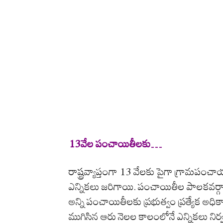
13వేల పంచాయితీలకు…
రాష్ట్రవ్యాప్తంగా 13 వేలకు పైగా గ్రామపం
ఎన్నికలు జరిగాయి. పంచాయితీల పాలకవర్గాల
అన్ని పంచాయితీలకు ప్రభుత్వం ప్రత్యేక అ
ముగిసిన ఆరు నెలల కాలంలోనే ఎన్నికలు నిర