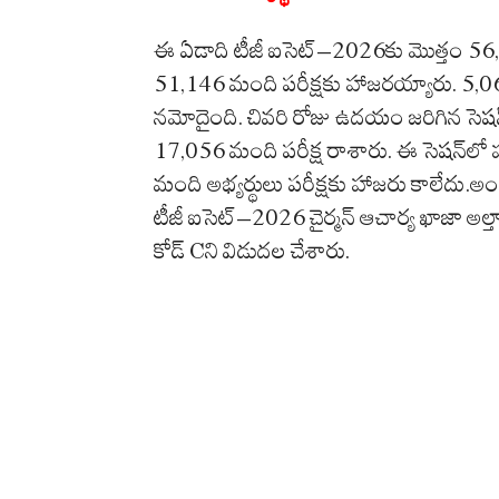
ఈ ఏడాది టీజీ ఐసెట్–2026కు మొత్తం 56,
51,146 మంది పరీక్షకు హాజరయ్యారు. 5,0
నమోదైంది. చివరి రోజు ఉదయం జరిగిన సెషన
17,056 మంది పరీక్ష రాశారు. ఈ సెషన్‌ల
మంది అభ్యర్థులు పరీక్షకు హాజరు కాలేదు
టీజీ ఐసెట్–2026 చైర్మన్ ఆచార్య ఖాజా అల్తా
కోడ్ Cని విడుదల చేశారు.