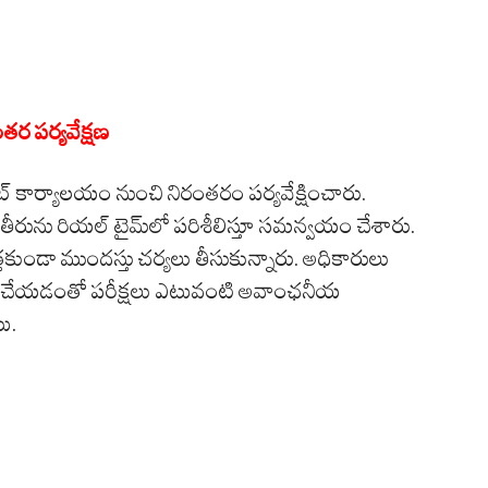
తర పర్యవేక్షణ
ఐసెట్ కార్యాలయం నుంచి నిరంతరం పర్యవేక్షించారు.
రం పనితీరును రియల్ టైమ్‌లో పరిశీలిస్తూ సమన్వయం చేశారు.
త్తకుండా ముందస్తు చర్యలు తీసుకున్నారు. అధికారులు
లు చేయడంతో పరీక్షలు ఎటువంటి అవాంఛనీయ
ి.