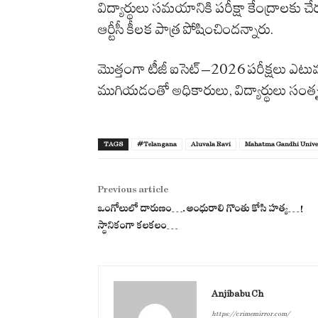
విద్యార్థులు సమయానికి పరీక్షా కేంద్రాల
ఆర్టీసీ కీలక పాత్ర పోషించిందన్నారు.
మొత్తంగా టీజీ ఐసెట్–2026 పరీక్షలు
ముగియడంతో అధికారులు, విద్యార్థులు సంతృప్త
TAGS
#Telangana
Aluvala Ravi
Mahatma Gandhi Unive
Previous article
ఒంగోలులో దారుణం….అంధురాలి గొంతు కోసి హ‌త్య‌…!
స్థానికంగా క‌ల‌క‌లం…
Anjibabu Ch
https://crimemirror.com/