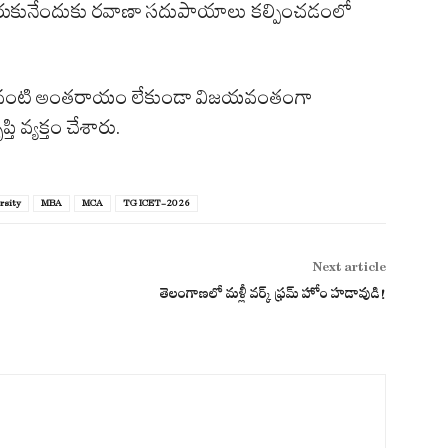
కు చేరుకునేందుకు రవాణా సదుపాయాలు కల్పించడంలో
 ఎటువంటి అంతరాయం లేకుండా విజయవంతంగా
ి వ్యక్తం చేశారు.
rsity
MBA
MCA
TG ICET-2026
Next article
తెలంగాణలో మళ్లీ వర్క్ ఫ్రమ్ హోం హడావుడి!