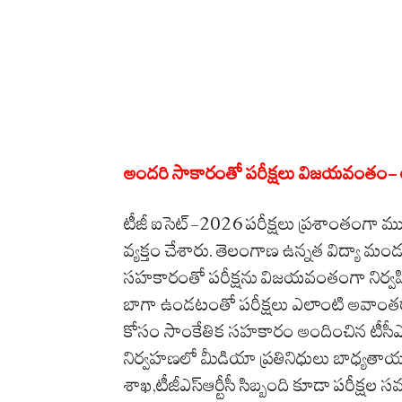
అందరి సాకారంతో పరీక్షలు విజయవంతం- అ
టీజీ ఐసెట్-2026 పరీక్షలు ప్రశాంతంగా మ
వ్యక్తం చేశారు. తెలంగాణ ఉన్నత విద్యా మండలి
సహకారంతో పరీక్షను విజయవంతంగా నిర్వహి
బాగా ఉండటంతో పరీక్షలు ఎలాంటి అవాంతరా
కోసం సాంకేతిక సహకారం అందించిన టీసీఎస్
నిర్వహణలో మీడియా ప్రతినిధులు బాధ్యతాయ
శాఖ,టీజీఎస్‌ఆర్టీసీ సిబ్బంది కూడా పరీక