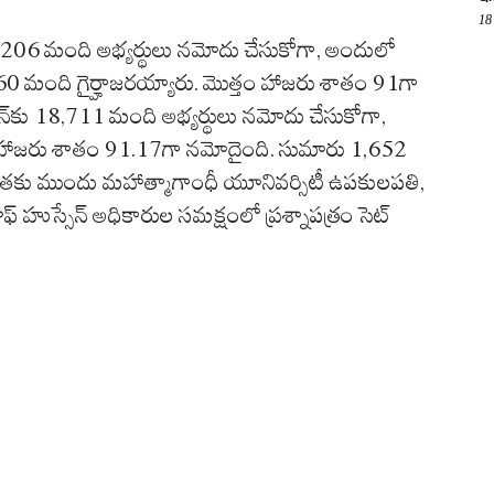
18
206 మంది అభ్యర్థులు నమోదు చేసుకోగా, అందులో
60 మంది గైర్హాజరయ్యారు. మొత్తం హాజరు శాతం 91గా
్‌కు 18,711 మంది అభ్యర్థులు నమోదు చేసుకోగా,
ో హాజరు శాతం 91.17గా నమోదైంది. సుమారు 1,652
.అంతకు ముందు మహాత్మాగాంధీ యూనివర్సిటీ ఉపకులపతి,
ఫ్ హుస్సేన్ అధికారుల సమక్షంలో ప్రశ్నాపత్రం సెట్