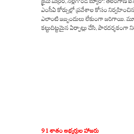
క్రైమ్ మిర్రర్, నల్లగొండ బ్యూరో: తెలంగాణ
ఎంసీఏ కోర్సుల్లో ప్రవేశాల కోసం నిర్వహించిన ఈ 
ఎలాంటి ఇబ్బందులు లేకుంగా జరిగాయి. మూడ
కట్టుదిట్టమైన ఏర్పాట్లు చేసి, పారదర్శకంగా 
91 శాతం అభ్యర్థుల హాజరు