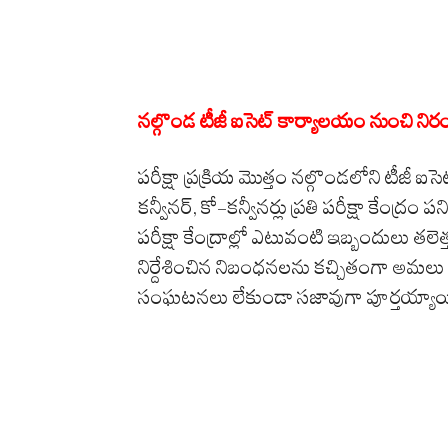
నల్గొండ టీజీ ఐసెట్ కార్యాలయం నుంచి నిరం
పరీక్షా ప్రక్రియ మొత్తం నల్గొండలోని టీజీ 
కన్వీనర్, కో-కన్వీనర్లు ప్రతి పరీక్షా కేంద్
పరీక్షా కేంద్రాల్లో ఎటువంటి ఇబ్బందులు తలె
నిర్దేశించిన నిబంధనలను కచ్చితంగా అమ
సంఘటనలు లేకుండా సజావుగా పూర్తయ్యాయ