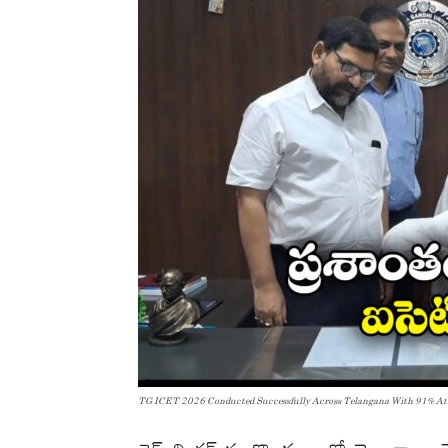
TG ICET 2026 Conducted Successfully Across Telangana With 91% At