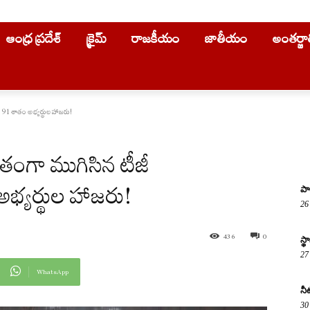
ఆంధ్ర ప్రదేశ్
క్రైమ్
రాజకీయం
జాతీయం
అంతర్జ
91 శాతం అభ్యర్థుల హాజరు!
ంగా ముగిసిన టీజీ
భ్యర్థుల హాజరు!
పా
26
436
0
స్
27
WhatsApp
నీ
30