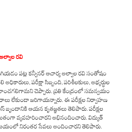
ల్వాల రవి
ుగియడం పట్ల కన్వీనర్ ఆచార్య అల్వాల రవి సంతోషం
 అధికారులు, పరీక్షా సిబ్బంది, పరిశీలకులు, అభ్యర్థుల
ంచగలిగామని చెప్పారు. ప్రతి కేంద్రంలో సమన్వయం
లు లేకుండా జరిగాయన్నారు. ఈ పరీక్షల నిర్వాహణ
 బృందానికి ఆయన కృతజ్ఞతలు తెలిపారు. పరీక్షల
ుతంగా వ్యవహరించారని అభినందించారు. విద్యుత్
్షల సమయంలో నిరంతర సేవలు అందించారని తెలిపారు.