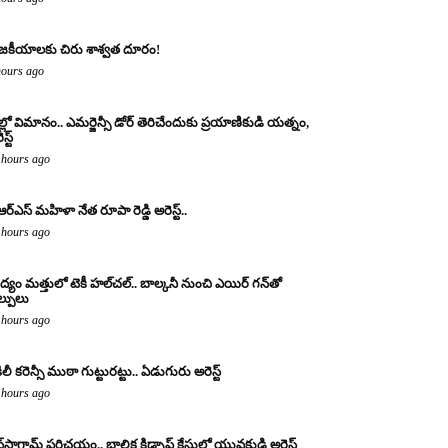
జకీయాలకు చిరు శాశ్వత దూరం!
hours ago
ల్లో విమానం.. ఎమర్జెన్సీ డోర్ తెరిచేందుకు ప్రయాణికుడి యత్నం,
స్ట్
 hours ago
ఆర్ఎస్ మహిళా నేత రూపా రెడ్డి అరెస్ట్..
 hours ago
్యం మత్తులో టెకీ హల్‌చల్.. బాల్కనీ నుంచి ఎయిర్ గన్‌తో
ల్పులు
 hours ago
ిలీ కరెన్సీ ముఠా గుట్టురట్టు.. ఏడుగురు అరెస్ట్
 hours ago
్‌స్టాగ్రామ్ పరిచయం.. బాలిక కిడ్నాప్ కేసులో యువకుడి అరెస్ట్