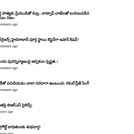
్త హత్యకు ప్రియుడితో కుట్ర.. వాట్సాప్ చాట్‌లతో బయటపడిన
లు నిజం
 minutes ago
‌రైజర్స్ హైదరాబాద్ పూర్తి స్థాయి కెప్టెన్‌గా ఇషాన్ కిషన్?
 minutes ago
య పునర్నిర్మాణంపై అర్చకుల స్పష్టత..!
 minutes ago
కీతో పనిచేయడం చాలా సరదాగా ఉంటుంది: రకుల్ ప్రీత్ సింగ్
 minutes ago
ితపై బిఆర్ఎస్ సైలెన్స్!
hours ago
్రిగోల్డ్ బాధితులకు శుభవార్త!
hours ago