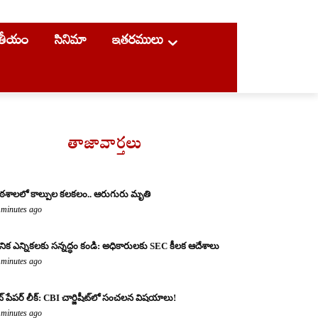
ాతీయం
సినిమా
ఇతరములు
తాజావార్తలు
ఠశాలలో కాల్పుల కలకలం.. ఆరుగురు మృతి
 minutes ago
థానిక ఎన్నికలకు సన్నద్ధం కండి: అధికారులకు SEC కీలక ఆదేశాలు
 minutes ago
ట్ పేపర్ లీక్: CBI చార్జిషీట్‌లో సంచలన విషయాలు!
 minutes ago