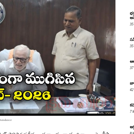
భర
అస
35
సన్
35
ఆల
37
జా
42
కవ
7 
tendance
అగ
8 