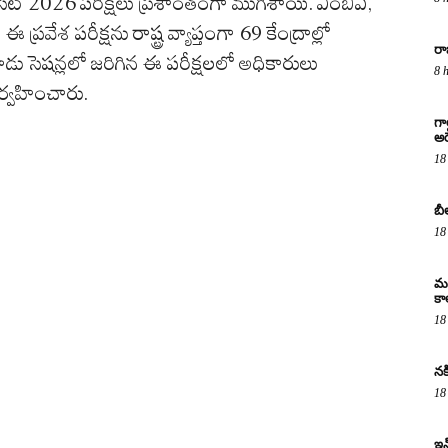
 ఐసెట్ 2026 పరీక్షలు ప్రశాంతంగా ముగిశాయి. ఎంబీఏ,
ప్రవేశ పరీక్షను రాష్ట్ర వ్యాప్తంగా 69 కేంద్రాల్లో
రా
ు సెషన్లలో జరిగిన ఈ పరీక్షలలో అధికారులు
8 
నిర్వహించారు.
గా
అరె
18
బీ
18
మద
కా
18
నక
18
ఇన