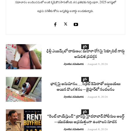
సమాచారం అందించడంలో అంజి కృషి కొనసాగుతోంది. తన ప్రతిభకు గుర్తింపుగా, 2025 ఆగస్టులో
ఉత్తమ పనితీరు కోసం జర్నలిస్టు అవార్డు అందుకున్నారు.
క్రైమ్
ఢిల్లీ ఎయిమ్స్‌లో దారుణం: మహిళా రోగిపై సెక్యూరిటీ గార్డు
అనుచిత ప్రవర్తన
Jyothi Alishetti
-
August 9, 2026
క్రైమ్
భార్యపై అనుమానం… సీక్రెట్ కెమెరాతో బట్టబయలు
అయిన దొంగతనం – జైపూర్‌లో సంచలనం
Jyothi Alishetti
-
August 8, 2026
క్రైమ్
“రెంట్ బాయ్‌ఫ్రెండ్” ట్రాప్‌పై హైదరాబాద్ పోలీసుల అలర్ట్
– యువతులు అప్రమత్తంగా ఉండాలని సూచన
Jyothi Alishetti
-
August 8, 2026