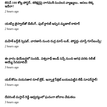
లెనిన్ 100 కోట్ల పోస్టర్‌.. కలెక్షన్లపై నాగవంశీ సంచలన వ్యాఖ్యలు.. అసలు లెక్క
ఇదేనా?
2 hours ago
యశస్వి జైస్వాల్‌తో డేటింగ్.. ఫుల్ క్లారిటీ ఇచ్చిన మృణాల్ ఠాకూర్‌
2 hours ago
మహేశ్ బర్త్‌డే స్పెషల్.. వారణాసి నుంచి రుద్ర మాస్ లుక్.. పోస్టర్లు చూస్తే గూస్‌బంప్సే!
2 hours ago
ఈ వారం థియేటర్లలో సందడి.. విశ్వనాథ్ అండ్ సన్స్ నుంచి అగధ వరకు రిలీజ్
అయ్యే సినిమాలివే!
3 hours ago
యశ్ కోసం నయనతార రూల్ బ్రేక్.. ఇన్నాళ్ల సీక్రెట్ బయటపెట్టిన లేడీ సూపర్‌స్టార్!
3 hours ago
దేవరింటి మస్తాన్ రెడ్డి ఆధ్వర్యంలో ఘనంగా బోనాల వేడుకలు
3 hours ago