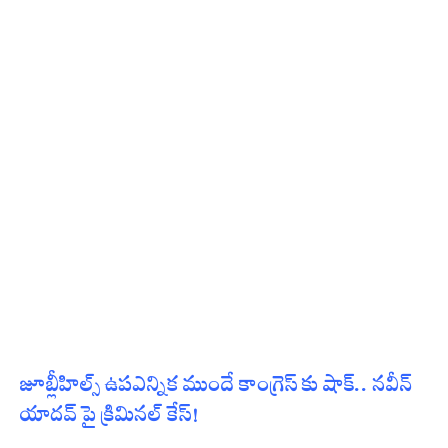
జూబ్లీహిల్స్ ఉపఎన్నిక ముందే కాంగ్రెస్ కు షాక్.. నవీన్
యాదవ్ పై క్రిమినల్ కేస్!