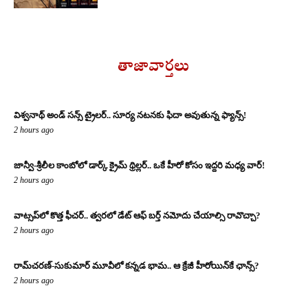
తాజావార్తలు
విశ్వనాథ్ అండ్ సన్స్ ట్రైలర్.. సూర్య నటనకు ఫిదా అవుతున్న ఫ్యాన్స్!
2 hours ago
జాన్వీ-శ్రీలీల కాంబోలో డార్క్ క్రైమ్ థ్రిల్లర్.. ఒకే హీరో కోసం ఇద్దరి మధ్య వార్!
2 hours ago
వాట్సప్‌లో కొత్త ఫీచర్.. త్వరలో డేట్ ఆఫ్ బర్త్ నమోదు చేయాల్సి రావొచ్చా?
2 hours ago
రామ్‌చరణ్‌-సుకుమార్‌ మూవీలో కన్నడ భామ.. ఆ క్రేజీ హీరోయిన్‌కే ఛాన్స్?
2 hours ago