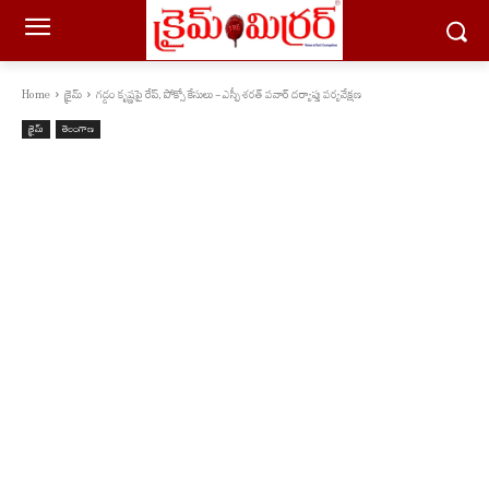
Home
క్రైమ్
గడ్డం కృష్ణపై రేప్, పోక్సో కేసులు - ఎస్పీ శరత్ పవార్ దర్యాప్తు పర్యవేక్షణ
క్రైమ్
తెలంగాణ