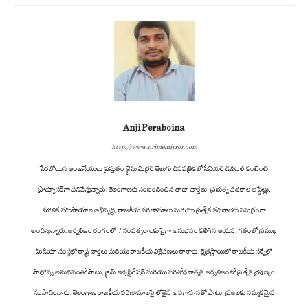
Anji Peraboina
http://www.crimemirror.com
పేరబోయిన ఆంజనేయులు ప్రస్తుతం క్రైమ్ మిర్రర్ తెలుగు దినపత్రికలో సీనియర్ డిజిటల్ కంటెంట్
ప్రొడ్యూసర్‌గా పనిచేస్తున్నారు. తెలంగాణకు సంబంధించిన తాజా వార్తలు, ప్రభుత్వ పథకాల అప్డేట్లు,
మౌలిక సదుపాయాల అభివృద్ధి, రాజకీయ పరిణామాలు మరియు ప్రత్యేక కథనాలను సమగ్రంగా
అందిస్తున్నారు. జర్నలిజం రంగంలో 7 సంవత్సరాలకు పైగా అనుభవం కలిగిన ఆయన, గతంలో ప్రముఖ
మీడియా సంస్థల్లో రాష్ట్ర వార్తలు మరియు రాజకీయ విశ్లేషణలు రాశారు. క్షేత్రస్థాయిలో రాజకీయ సర్వేల్లో
పాల్గొన్న అనుభవంతో పాటు, క్రైమ్ ఇన్వెస్టిగేషన్ మరియు పరిశోధనాత్మక జర్నలిజంలో ప్రత్యేక నైపుణ్యం
సంపాదించారు. తెలంగాణ రాజకీయ పరిణామాలపై లోతైన అవగాహనతో పాటు, ప్రజలకు నమ్మకమైన