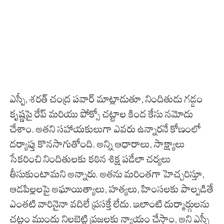
ఎస్పీ, శరత్ చంద్ర పవార్ మాట్లాడుతూ, నిందితుడు గడ్డం
కృష్ణపై రేప్ మరియు పోక్సో చట్టాల కింద కేసు నమోదు
చేశాం. అతని సహాయకులుగా ఎవరు ఉన్నారనే కోణంలో
దర్యాప్తు కొనసాగుతోంది. అన్ని ఆధారాలు, సాక్ష్యాలు
సేకరించి నిందితులకు కఠిన శిక్ష పడేలా చర్యలు
తీసుకుంటామని అన్నారు. అతను మరింతగా హెచ్చరిస్తూ,
ఆడపిల్లలపై అఘాయిత్యాలు, హత్యలు, హింసలకు పాల్పడితే
ఎంతటి వారినైనా వదిలే ప్రసక్తే లేదు. ఇలాంటి దుర్మార్గులను
చట్టం ముందు నిలబెట్టి ప్రజలకు న్యాయం చేస్తాం, అని ఎస్పీ