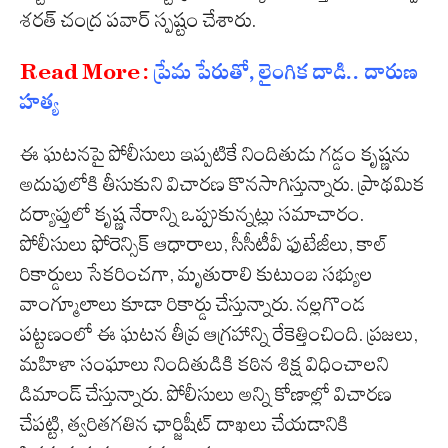
శరత్ చంద్ర పవార్ స్పష్టం చేశారు.
Read More :
ప్రేమ పేరుతో, లైంగిక దాడి.. దారుణ
హత్య
ఈ ఘటనపై పోలీసులు ఇప్పటికే నిందితుడు గడ్డం కృష్ణను
అదుపులోకి తీసుకుని విచారణ కొనసాగిస్తున్నారు. ప్రాథమిక
దర్యాప్తులో కృష్ణ నేరాన్ని ఒప్పుకున్నట్లు సమాచారం.
పోలీసులు ఫోరెన్సిక్ ఆధారాలు, సీసీటీవీ ఫుటేజీలు, కాల్
రికార్డులు సేకరించగా, మృతురాలి కుటుంబ సభ్యుల
వాంగ్మూలాలు కూడా రికార్డు చేస్తున్నారు. నల్లగొండ
పట్టణంలో ఈ ఘటన తీవ్ర ఆగ్రహాన్ని రేకెత్తించింది. ప్రజలు,
మహిళా సంఘాలు నిందితుడికి కఠిన శిక్ష విధించాలని
డిమాండ్ చేస్తున్నారు. పోలీసులు అన్ని కోణాల్లో విచారణ
చేపట్టి, త్వరితగతిన ఛార్జిషీట్ దాఖలు చేయడానికి