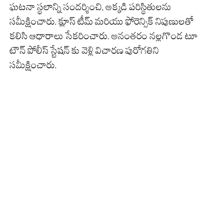
ఘటనా స్థలాన్ని సందర్శించి, అక్కడి పరిస్థితులను
సమీక్షించారు. క్లూస్ టీమ్ మరియు ఫోరెన్సిక్ నిపుణులతో
కలిసి ఆధారాలు సేకరించారు. అనంతరం నల్లగొండ టూ
టౌన్ పోలీస్ స్టేషన్ కు వెళ్లి విచారణ పురోగతిని
సమీక్షించారు.