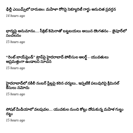
ఢిల్లీ ఎయిమ్స్‌లో దారుణం: మహిళా రోగిపై సెక్యూరిటీ గార్డు అనుచిత ప్రవర్తన
14 hours ago
భార్యపై అనుమానం… సీక్రెట్ కెమెరాతో బట్టబయలు అయిన దొంగతనం – జైపూర్‌లో
సంచలనం
15 hours ago
“రెంట్ బాయ్‌ఫ్రెండ్” ట్రాప్‌పై హైదరాబాద్ పోలీసుల అలర్ట్ – యువతులు
అప్రమత్తంగా ఉండాలని సూచన
15 hours ago
హైదరాబాద్‌లో నకిలీ నంబర్ ప్లేట్లపై కఠిన చర్యలు.. ఇప్పటికే పలువురిపై క్రిమినల్
కేసులు నమోదు
15 hours ago
సోషల్ మీడియాలో వలపువల… యువకుల నుంచి కోట్లు దోచుకున్న మహిళ గుట్టు
రట్టు
15 hours ago