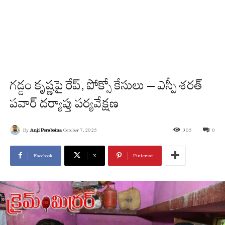
గడ్డం కృష్ణపై రేప్, పోక్సో కేసులు – ఎస్పీ శరత్
పవార్ దర్యాప్తు పర్యవేక్షణ
By
Anji Peraboina
October 7, 2025
305
0
Facebook
X
Pinterest