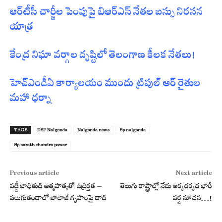
ఆర్‌టీసీ చార్జీల పెంపుపై బిఆర్‌ఎస్ నేతల బస్సు నిరసన
యాత్ర
కేంద్ర నిఘా వర్గాల దృష్టిలో తెలంగాణ కీలక నేతలు!
హెచ్ఎండీఏ కార్యాలయం ముందు ట్రిపుల్ ఆర్ రైతుల
మహా ధర్నా
TAGS
DSP Nalgonda
Nalgonda news
Sp nalgonda
Sp sarath chandra pawar
Previous article
Next article
వడ్డీ బాధితుడి ఆత్మహత్యతో ఉద్రిక్తత –
తెలుగు రాష్ట్రాల్లో నేడు అక్కడక్కడ భారీ
పలుగుతండాలో బాలాజీ గృహంపై దాడి
వర్ష సూచన…!