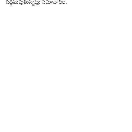
సిద్ధమవుతున్నట్లు సమాచారం.