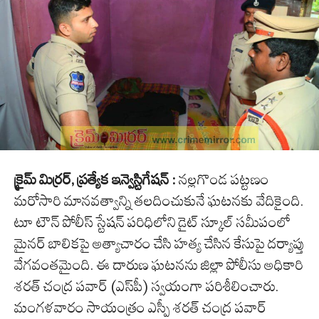
క్రైమ్ మిర్రర్, ప్రత్యేక ఇన్వెస్టిగేషన్ :
నల్లగొండ పట్టణం
మరోసారి మానవత్వాన్ని తలదించుకునే ఘటనకు వేదికైంది.
టూ టౌన్ పోలీస్ స్టేషన్ పరిధిలోని డైట్ స్కూల్ సమీపంలో
మైనర్ బాలికపై అత్యాచారం చేసి హత్య చేసిన కేసుపై దర్యాప్తు
వేగవంతమైంది. ఈ దారుణ ఘటనను జిల్లా పోలీసు అధికారి
శరత్ చంద్ర పవార్ (ఎస్‌పీ) స్వయంగా పరిశీలించారు.
మంగళవారం సాయంత్రం ఎస్పీ శరత్ చంద్ర పవార్