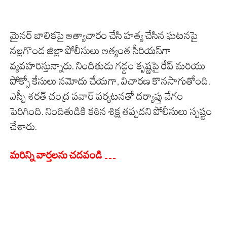
మైనర్ బాలికపై అత్యాచారం చేసి హత్య చేసిన ఘటనపై
నల్లగొండ జిల్లా పోలీసులు అత్యంత సీరియస్‌గా
వ్యవహరిస్తున్నారు. నిందితుడు గడ్డం కృష్ణపై రేప్ మరియు
పోక్సో కేసులు నమోదు చేయగా, విచారణ కొనసాగుతోంది.
ఎస్పీ శరత్ చంద్ర పవార్ పర్యటనతో దర్యాప్తు వేగం
పెరిగింది. నిందితుడికి కఠిన శిక్ష తప్పదని పోలీసులు స్పష్టం
చేశారు.
మరిన్ని వార్తలను చదవండి …