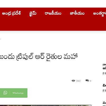
ఆంధ్ర ప్రదేశ్
క్రైమ్
రాజకీయం
జాతీయం
అంతర్జ
ా
దు ట్రిపుల్ ఆర్ రైతుల మహా
గా
అరె
8 
262
0
బీ
8 
WhatsApp
మద