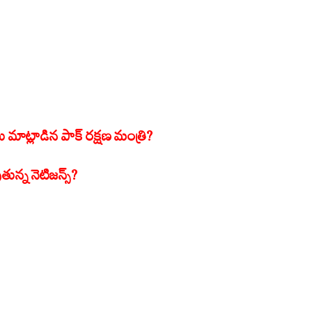
ు మాట్లాడిన పాక్ రక్షణ మంత్రి?
ుతున్న నెటిజన్స్?