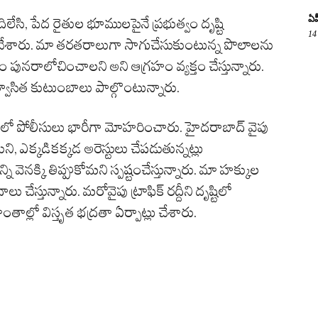
ఏప
లేసి, పేద రైతుల భూములపైనే ప్రభుత్వం దృష్టి
14
్తం చేశారు. మా తరతరాలుగా సాగుచేసుకుంటున్న పొలాలను
ం పునరాలోచించాలని అని ఆగ్రహం వ్యక్తం చేస్తున్నారు.
్వాసిత కుటుంబాలు పాల్గొంటున్నారు.
గంలో పోలీసులు భారీగా మోహరించారు. హైదరాబాద్ వైపు
కుని, ఎక్కడికక్కడ అరెస్టులు చేపడుతున్నట్లు
నక్కి తిప్పుకోమని స్పష్టంచేస్తున్నారు. మా హక్కుల
స్తున్నారు. మరోవైపు ట్రాఫిక్ రద్దీని దృష్టిలో
ల్లో విస్తృత భద్రతా ఏర్పాట్లు చేశారు.