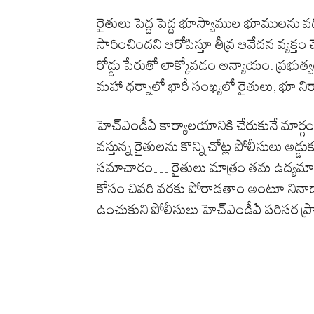
రైతులు పెద్ద పెద్ద భూస్వాముల భూములను వది
సారించిందని ఆరోపిస్తూ తీవ్ర ఆవేదన వ్యక
రోడ్డు పేరుతో లాక్కోవడం అన్యాయం. ప్రభుత్వ
మహా ధర్నాలో భారీ సంఖ్యలో రైతులు, భూ నిర
హెచ్ఎండీఏ కార్యాలయానికి చేరుకునే మార్
వస్తున్న రైతులను కొన్ని చోట్ల పోలీసులు అడ్డు
సమాచారం… రైతులు మాత్రం తమ ఉద్యమాన్ని వె
కోసం చివరి వరకు పోరాడతాం అంటూ నినాదాలు చే
ఉంచుకుని పోలీసులు హెచ్ఎండీఏ పరిసర ప్రాంతా