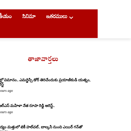
ాతీయం
సినిమా
ఇతరములు
తాజావార్తలు
ల్లో విమానం.. ఎమర్జెన్సీ డోర్ తెరిచేందుకు ప్రయాణికుడి యత్నం,
స్ట్
hours ago
ఆర్ఎస్ మహిళా నేత రూపా రెడ్డి అరెస్ట్..
hours ago
్యం మత్తులో టెకీ హల్‌చల్.. బాల్కనీ నుంచి ఎయిర్ గన్‌తో