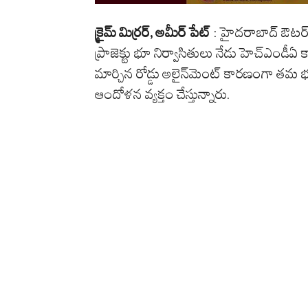
క్రైమ్ మిర్రర్, అమీర్ పేట్
: హైదరాబాద్ ఔటర్ ర
ప్రాజెక్టు భూ నిర్వాసితులు నేడు హెచ్ఎండీ
మార్చిన రోడ్డు అలైన్‌మెంట్‌ కారణంగా త
ఆందోళన వ్యక్తం చేస్తున్నారు.