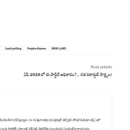
Land pulling
Peoples dharna
RRR LAND
Next article
ఏపీ 2029 లో ఈ పార్టీదే అధికారం?.. గత రికార్డులే సాక్ష్యం!
్‌ఎడిటర్‌గా పనిచేస్తున్నారు. గత 4 ఏళ్లుగా వివిధ దినపత్రికల్లో-వెబ్ సైట్-సోషల్ మీడియా ఆప్స్' లలో
ది. పాలిటిక్స్‌, టెక్నాలజీ, లైఫ్‌ స్టైల్‌, బిజినెస్‌కు సంబంధించిన కంటెంట్‌ను రాయగలను.