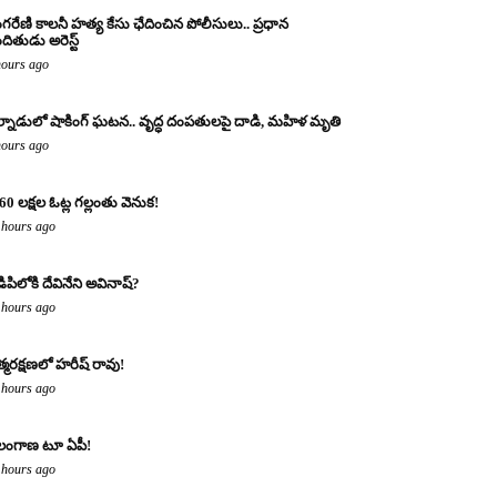
ంగరేణి కాలనీ హత్య కేసు ఛేదించిన పోలీసులు.. ప్రధాన
ందితుడు అరెస్ట్
hours ago
్నాడులో షాకింగ్ ఘటన.. వృద్ధ దంపతులపై దాడి, మహిళ మృతి
hours ago
60 లక్షల ఓట్ల గల్లంతు వెనుక!
 hours ago
డిపిలోకి దేవినేని అవినాష్?
 hours ago
్మరక్షణలో హరీష్ రావు!
 hours ago
లంగాణ టూ ఏపీ!
 hours ago