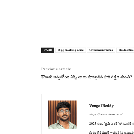
TAGS
Bigg breaking news
Crimemirror news
Hmda office
Previous article
కౌంటర్ ఇవ్వబోయి ఎక్స్ ట్రాలు మాట్లాడిన పాక్ రక్షణ మంత్రి?
Vengal Reddy
https://crimemirror.com/
2025 నుంచి "క్రైమ్ మిర్రర్" లో సీనియర్ సబ
కంటెంట్ క్రియేటర్ గా పని చేసిన అనుభవం ఉం