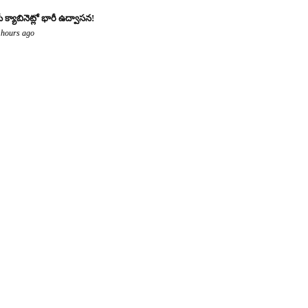
ీ క్యాబినెట్లో భారీ ఉద్వాసన!
 hours ago