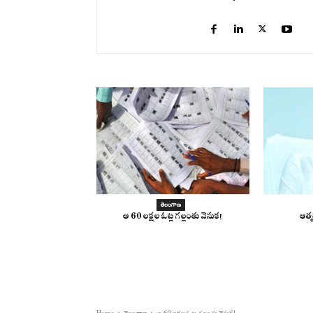
తెలంగాణ
ఆ 60 లక్షల ఓట్ల గల్లంతు వెనుక!
ఆత్