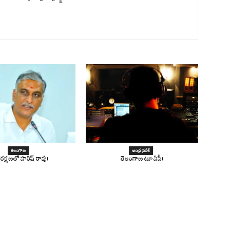
తెలంగాణ
ఆంధ్ర ప్రదేశ్
మరక్షణలో హరీష్ రావు!
తెలంగాణ టూ ఏపీ!