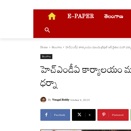
E-PAPER
తెలంగాణ
Home
తెలంగాణ
హెచ్ఎండీఏ కార్యాలయం ముందు ట్రిపుల్ ఆర్ రైతుల మహా ధర్న
తెలంగాణ
హెచ్ఎండీఏ కార్యాలయం ముం
ధర్నా
By
Vengal Reddy
October 6, 2025
Facebook
X
Pinterest