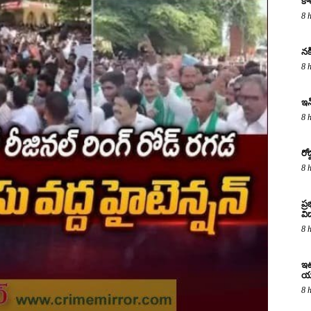
కా
8 
నక
8 
ఇన
8 
రో
8 
ప్
విద
8 
ఇటు
య
8 