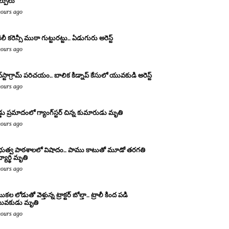
ల్పులు
hours ago
ిలీ కరెన్సీ ముఠా గుట్టురట్టు.. ఏడుగురు అరెస్ట్
hours ago
్‌స్టాగ్రామ్ పరిచయం.. బాలిక కిడ్నాప్ కేసులో యువకుడి అరెస్ట్
hours ago
డ్డు ప్రమాదంలో గ్యాంగ్‌స్టర్ చిన్న కుమారుడు మృతి
hours ago
రభుత్వ పాఠశాలలో విషాదం.. పాము కాటుతో మూడో తరగతి
్యార్థి మృతి
hours ago
కల లోడుతో వెళ్తున్న ట్రాక్టర్ బోల్తా.. ట్రాలీ కింద పడి
ువకుడు మృతి
hours ago