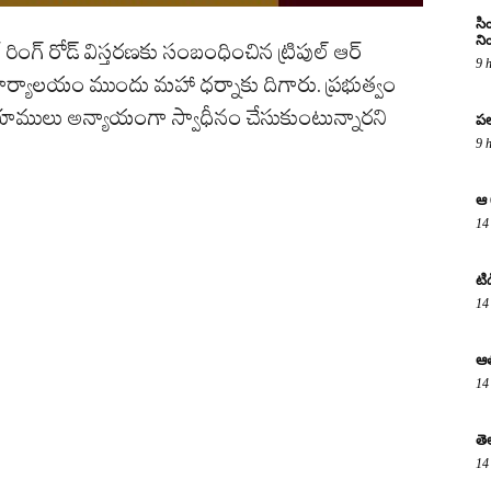
సి
ని
ింగ్‌ రోడ్‌ విస్తరణకు సంబంధించిన ట్రిపుల్ ఆర్
9 
ఏ కార్యాలయం ముందు మహా ధర్నాకు దిగారు. ప్రభుత్వం
మ భూములు అన్యాయంగా స్వాధీనం చేసుకుంటున్నారని
పల
9 
ఆ 
14
టి
14
ఆత
14
తె
14