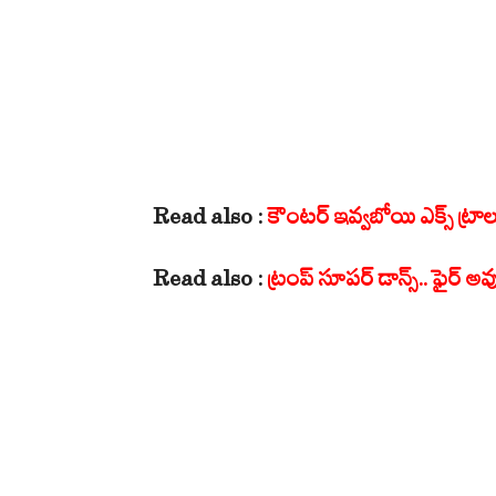
Read also :
కౌంటర్ ఇవ్వబోయి ఎక్స్ ట్రాల
Read also :
ట్రంప్ సూపర్ డాన్స్.. ఫైర్ అవ