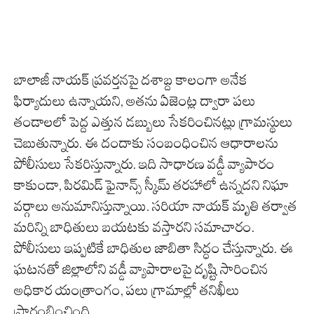
బాలాజీ నాయక్ ప్రవర్తనపై దశాబ్ద కాలంగా అనేక
ఫిర్యాదులు ఉన్నాయని, అతను ఏజెంట్ల ద్వారా పలు
తండాలలో పెద్ద ఎత్తున డబ్బులు సేకరించినట్లు గ్రామస్థులు
చెబుతున్నారు. ఈ దందాకు సంబంధించిన ఆధారాలను
పోలీసులు సేకరిస్తున్నారు. ఇది సాధారణ వడ్డీ వ్యాపారం
కాకుండా, పిరమిడ్ ఫైనాన్స్ స్కీమ్ తరహాలో ఉన్నదని నిఘా
వర్గాలు అనుమానిస్తున్నాయి. సరియా నాయక్ మృతి తర్వాత
మరిన్ని బాధితులు బయటకు వస్తారని సమాచారం.
పోలీసులు ఇప్పటికే బాధితుల జాబితా సిద్ధం చేస్తున్నారు. ఈ
ఘటనతో జిల్లాలోని వడ్డీ వ్యాపారాలపై దృష్టి సారించిన
అధికార యంత్రాంగం, పలు గ్రామాల్లో తనిఖీలు
ప్రారంభించింది.