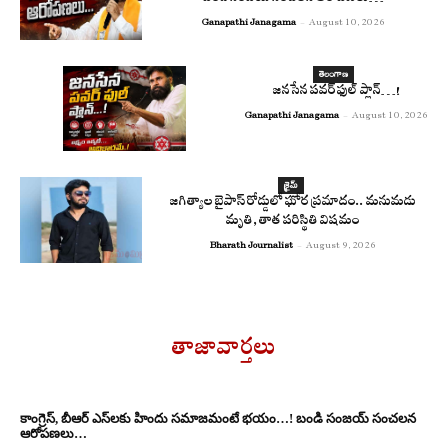
Ganapathi Janagama
-
August 10, 2026
తెలంగాణ
జనసేన పవర్ ఫుల్ ప్లాన్…!
Ganapathi Janagama
-
August 10, 2026
క్రైమ్
జగిత్యాల బైపాస్‌ రోడ్డులో ఘోర ప్రమాదం.. మనుమడు
మృతి, తాత పరిస్థితి విషమం
Bharath Journalist
-
August 9, 2026
తాజావార్తలు
కాంగ్రెస్‌, బీఆర్ ఎస్‌ల‌కు హిందు స‌మాజ‌మంటే భ‌యం…! బండి సంజ‌య్ సంచ‌ల‌న
ఆరోప‌ణ‌లు…