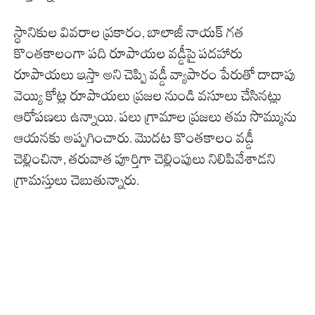
స్థానికుల వివరాల ప్రకారం, బాలాజీ నాయక్ గత
కొంతకాలంగా పది రూపాయల వడ్డీపై పదహారు
రూపాయలు ఇస్తా అని చెప్పి వడ్డీ వ్యాపారం పేరుతో దాదాపు
వెయ్యి కోట్ల రూపాయలు ప్రజల నుండి వసూలు చేసినట్లు
ఆరోపణలు ఉన్నాయి. పలు గ్రామాల ప్రజలు తమ సొమ్మును
ఆయనకు అప్పగించారు. మొదట కొంతకాలం వడ్డీ
చెల్లించినా, తరువాత పూర్తిగా చెల్లింపులు నిలిపివేశాడని
గ్రామస్తులు చెబుతున్నారు.