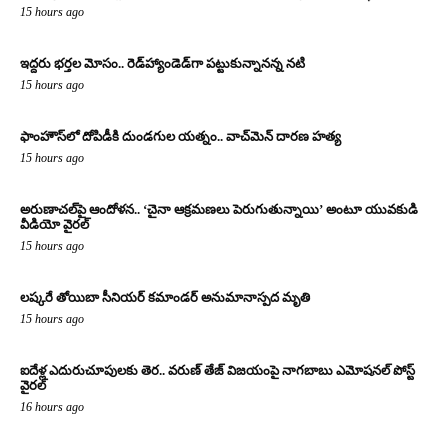
15 hours ago
ఇద్దరు భర్తల మోసం.. రెడ్‌హ్యాండెడ్‌గా పట్టుకున్నానన్న నటి
15 hours ago
ఫాంహౌస్‌లో దోపిడీకి దుండగుల యత్నం.. వాచ్‌మెన్‌ దారణ హత్య
15 hours ago
అరుణాచల్‌పై ఆందోళన.. ‘చైనా ఆక్రమణలు పెరుగుతున్నాయి’ అంటూ యువకుడి
వీడియో వైరల్
15 hours ago
లష్కరే తోయిబా సీనియర్ కమాండర్ అనుమానాస్పద మృతి
15 hours ago
ఐదేళ్ల ఎదురుచూపులకు తెర.. వరుణ్ తేజ్ విజయంపై నాగబాబు ఎమోషనల్ పోస్ట్
వైరల్
16 hours ago