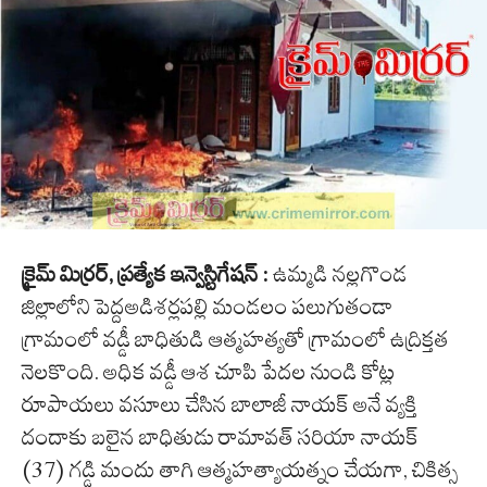
క్రైమ్ మిర్రర్, ప్రత్యేక ఇన్వెస్టిగేషన్ :
ఉమ్మడి నల్లగొండ
జిల్లాలోని పెద్దఅడిశర్లపల్లి మండలం పలుగుతండా
గ్రామంలో వడ్డీ బాధితుడి ఆత్మహత్యతో గ్రామంలో ఉద్రిక్తత
నెలకొంది. అధిక వడ్డీ ఆశ చూపి పేదల నుండి కోట్ల
రూపాయలు వసూలు చేసిన బాలాజీ నాయక్ అనే వ్యక్తి
దందాకు బలైన బాధితుడు రామావత్ సరియా నాయక్
(37) గడ్డి మందు తాగి ఆత్మహత్యాయత్నం చేయగా, చికిత్స