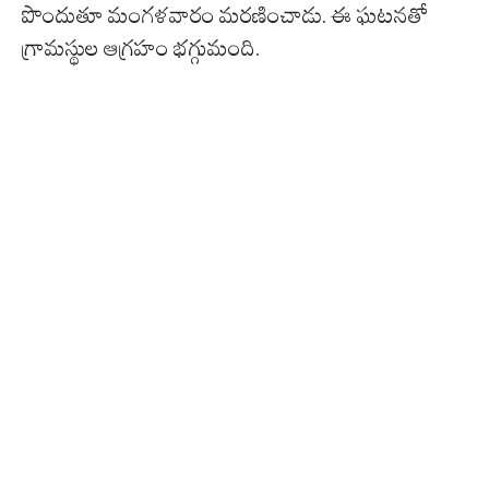
పొందుతూ మంగళవారం మరణించాడు. ఈ ఘటనతో
గ్రామస్థుల ఆగ్రహం భగ్గుమంది.