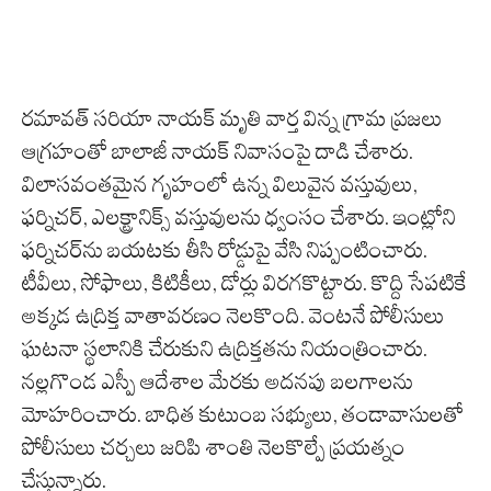
రమావత్ సరియా నాయక్ మృతి వార్త విన్న గ్రామ ప్రజలు
ఆగ్రహంతో బాలాజీ నాయక్ నివాసంపై దాడి చేశారు.
విలాసవంతమైన గృహంలో ఉన్న విలువైన వస్తువులు,
ఫర్నిచర్, ఎలక్ట్రానిక్స్ వస్తువులను ధ్వంసం చేశారు. ఇంట్లోని
ఫర్నిచర్‌ను బయటకు తీసి రోడ్డుపై వేసి నిప్పంటించారు.
టీవీలు, సోఫాలు, కిటికీలు, డోర్లు విరగకొట్టారు. కొద్ది సేపటికే
అక్కడ ఉద్రిక్త వాతావరణం నెలకొంది. వెంటనే పోలీసులు
ఘటనా స్థలానికి చేరుకుని ఉద్రిక్తతను నియంత్రించారు.
నల్లగొండ ఎస్పీ ఆదేశాల మేరకు అదనపు బలగాలను
మోహరించారు. బాధిత కుటుంబ సభ్యులు, తండావాసులతో
పోలీసులు చర్చలు జరిపి శాంతి నెలకొల్పే ప్రయత్నం
చేస్తున్నారు.