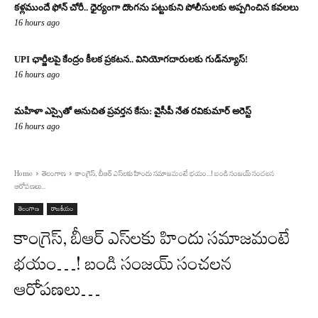
కళ్లముందే ఫోన్ చోరీ.. ధైర్యంగా దొంగను పట్టుకుని పోలీసులకు అప్పగించిన కవలలు
16 hours ago
UPI ఛార్జీలపై కేంద్రం కీలక ప్రకటన.. వినియోగదారులకు గుడ్‌న్యూస్!
16 hours ago
మహిళా ఎస్సైతో అనుచిత ప్రవర్తన కేసు: వైసీపీ నేత రవికుమార్ అరెస్ట్
16 hours ago