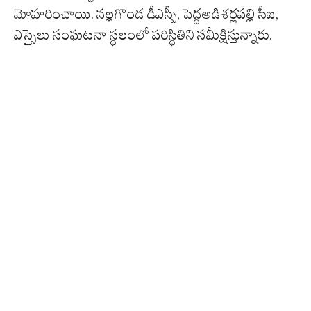
మోహరించాయి. నల్లగొండ డీఎస్పీ, పెద్దఅడిశర్లపల్లి సీఐ,
ఎస్సైలు సంఘటనా స్థలంలో పరిస్థితిని సమీక్షిస్తున్నారు.