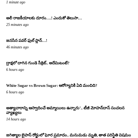
1 minute ago
అలీ రాజ‌కీయాల‌కు దూరం….! ఎందుకో తెలుసా…
25 minutes ago
జనసేన పవర్ ఫుల్ ప్లాన్…!
46 minutes ago
ద్రాక్షలో దాగిన గుండె సీక్రెట్.. అదేమిటంటే?
6 hours ago
White Sugar vs Brown Sugar: ఆరోగ్యానికి ఏది మంచిది?
6 hours ago
అత్యాచారాన్ని ఆస్వాదించే అమ్మాయిలు ఉన్నారు’.. టీజీ మోహన్‌దాస్‌ సంచలన
వ్యాఖ్యలు
14 hours ago
జగిత్యాల బైపాస్‌ రోడ్డులో ఘోర ప్రమాదం.. మనుమడు మృతి, తాత పరిస్థితి విషమం