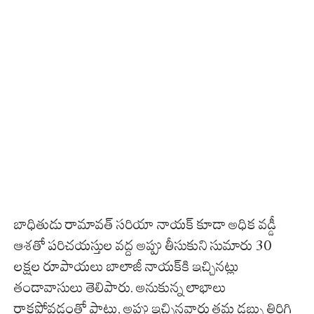
బాధితుడు రామావత్ సరియా నాయక్ కూడా అధిక వడ్డీ
ఆశతో పరిచయస్తుల వద్ద అప్పు తీసుకుని సుమారు 30
లక్షల రూపాయలు బాలాజీ నాయక్‌కి ఇచ్చినట్లు
తండావాసులు తెలిపారు. అనుకున్న లాభాలు
రాకపోవడంతో పాటు, అప్పు ఇచ్చినవారు తమ డబ్బు తిరిగి