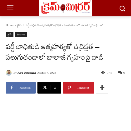
Home
క్రైమ్
వడ్డీ బాధితుడి ఆత్మహత్యతో ఉద్రిక్తత - పలుగుతండాలో బాలాజీ గృహంపై దాడి
క్రైమ్
తెలంగాణ
వడ్డీ బాధితుడి ఆత్మహత్యతో ఉద్రిక్తత –
పలుగుతండాలో బాలాజీ గృహంపై దాడి
By
Anji Peraboina
October 7, 2025
174
0
Facebook
X
Pinterest