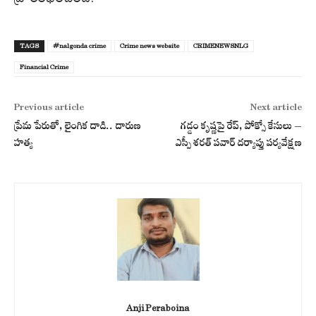
TAGS
#nalgonda crime
Crime news website
CRIMENEWSNLG
Financial Crime
Previous article
Next article
ప్రేమ పేరుతో, లైంగిక దాడి.. దారుణ
గడ్డం కృష్ణపై రేప్, పోక్సో కేసులు –
హత్య
ఎస్పీ శరత్ పవార్ దర్యాప్తు పర్యవేక్షణ
Anji Peraboina