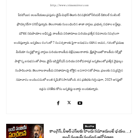
http://www.crimemirror.com
పేరబోయిన ఆంజనేయులు ప్రస్తుతం క్రైమ్ మిర్రర్ తెలుగు దినపత్రికలో సీనియర్ డిజిటల్ కంటెంట్
ప్రొడ్యూసర్‌గా పనిచేస్తున్నారు. తెలంగాణకు సంబంధించిన తాజా వార్తలు, ప్రభుత్వ పథకాల అప్డేట్లు,
మౌలిక సదుపాయాల అభివృద్ధి, రాజకీయ పరిణామాలు మరియు ప్రత్యేక కథనాలను సమగ్రంగా
అందిస్తున్నారు. జర్నలిజం రంగంలో 7 సంవత్సరాలకు పైగా అనుభవం కలిగిన ఆయన, గతంలో ప్రముఖ
మీడియా సంస్థల్లో రాష్ట్ర వార్తలు మరియు రాజకీయ విశ్లేషణలు రాశారు. క్షేత్రస్థాయిలో రాజకీయ సర్వేల్లో
పాల్గొన్న అనుభవంతో పాటు, క్రైమ్ ఇన్వెస్టిగేషన్ మరియు పరిశోధనాత్మక జర్నలిజంలో ప్రత్యేక నైపుణ్యం
సంపాదించారు. తెలంగాణ రాజకీయ పరిణామాలపై లోతైన అవగాహనతో పాటు, ప్రజలకు నమ్మకమైన
సమాచారం అందించడంలో అంజి కృషి కొనసాగుతోంది. తన ప్రతిభకు గుర్తింపుగా, 2025 ఆగస్టులో
ఉత్తమ పనితీరు కోసం జర్నలిస్టు అవార్డు అందుకున్నారు.
తెలంగాణ
కాంగ్రెస్‌, బీఆర్ ఎస్‌ల‌కు హిందు స‌మాజ‌మంటే భ‌యం…!
బండి సంజ‌య్ సంచ‌ల‌న ఆరోప‌ణ‌లు…