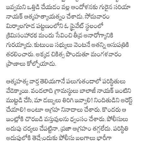
ఇవ్వమని ఒత్తిడి చేయడం వల్ల ఆందోళనకు గురైన సరియా
నాయక్ ఆత్మహత్యాయత్నం చేశాడు. సోమవారం
మిర్యాలగూడ పట్టణంలోని ఓ ప్రైవేట్ స్థలంలో
క్రిమిసంహారక మందు సేవించి తీవ్ర అనారోగ్యానికి
గురయ్యాడు. కుటుంబ సభ్యులు వెంటనే అతన్ని ఆసుపత్రికి
తరలించారు. అక్కడ చికిత్స పొందుతూ మంగళవారం
ప్రాణాలు కోల్పోయాడు.
ఆత్మహత్య వార్త తెలియగానే పలుగుతండాలో పరిస్థితులు
వేడెక్కాయి. వందలాది గ్రామస్థులు బాలాజీ నాయక్ ఇంటిని
ముట్టడి చేసి, మా డబ్బులు తిరిగి ఇవ్వాలి! నిందితుడిని అరెస్ట్
చేయాలి! అంటూ ఆగ్రహ నినాదాలు చేశారు. కొందరు ఆ
ఇంట్లోకి చొరబడి వస్తువులను ధ్వంసం చేశారు. పోలీసులు
అదుపు చర్యలు చేపట్టినా, ప్రజా ఆగ్రహం తగ్గలేదు. పరిస్థితి
అదుపులోకి తెచ్చేందుకు పోలీసు బలగాలు భారీగా