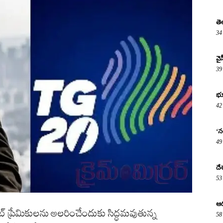
తె
34
వై
39
భూ
42
‘నల
49
దే
53
ఆద
ెట్ ప్రేమికులను అలరించేందుకు సిద్ధమవుతున్న
58