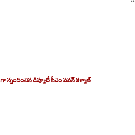
14
ంగా స్పందించిన డిప్యూటీ సీఎం పవన్ కళ్యాణ్