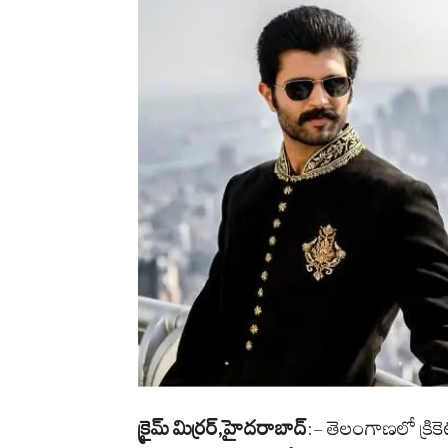
క్రైమ్ మిర్రర్,హైదరాబాద్
:- తెలంగాణలో క్రిక