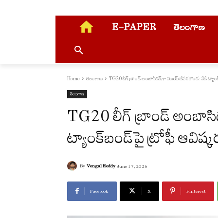
E-PAPER
తెలంగాణ
Home
తెలంగాణ
TG20 లీగ్ బ్రాండ్ అంబాసిడర్‌గా విజయ్ దేవరకొండ: నేడే ట్యాంక్
తెలంగాణ
TG20 లీగ్ బ్రాండ్ అంబాసి
ట్యాంక్‌బండ్‌పై ట్రోఫీ ఆవిష్
By
Vengal Reddy
June 17, 2026
Facebook
X
Pinterest