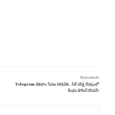
Next article
Telegram: టెలిగ్రాం సేవలు నిలిపివేత.. నీట్‌ పరీక్ష నేపథ్యంలో
కేంద్రం షాకింగ్ డెసిషన్!