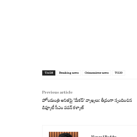
TAGS
Breaking news
Crimemirror news
TG20
Previous article
హోంమంత్రి అనితపై ‘మేకప్’ వ్యాఖ్యలు: తీవ్రంగా స్పందించిన
డిప్యూటీ సీఎం పవన్ కళ్యాణ్