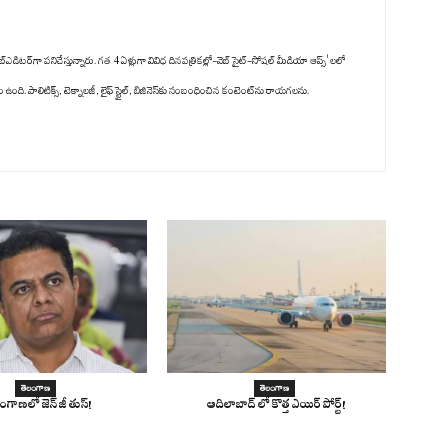
్‌ఎడిటర్‌గా పనిచేస్తున్నారు. గత 4 ఏళ్లుగా వివిధ దినపత్రికల్లో-వెబ్ సైట్-సోషల్ మీడియా ఆప్స్' లలో
ది. పాలిటిక్స్‌, టెక్నాలజీ, లైఫ్‌ స్టైల్‌, బిజినెస్‌కు సంబంధించిన కంటెంట్‌ను రాయగలను.
తెలంగాణ
తెలంగాణ
ంగాణలో జెన్ జీ తుస్!
ఆదిలాబాద్ లో కొత్త ఎయిర్ పోర్ట్!