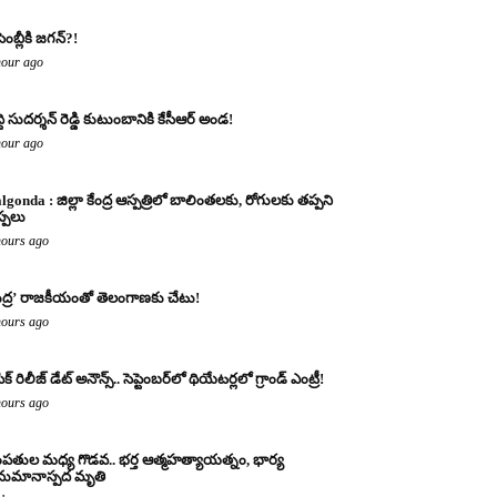
ెంబ్లీకి జగన్?!
hour ago
ద్ది సుదర్శన్ రెడ్డి కుటుంబానికి కేసీఆర్ అండ!
hour ago
lgonda : జిల్లా కేంద్ర ఆస్పత్రిలో బాలింతలకు, రోగులకు తప్పని
ప్పలు
hours ago
్షుద్ర’ రాజకీయంతో తెలంగాణకు చేటు!
hours ago
క్ రిలీజ్ డేట్ అనౌన్స్.. సెప్టెంబర్‌లో థియేటర్లలో గ్రాండ్ ఎంట్రీ!
hours ago
పతుల మధ్య గొడవ.. భర్త ఆత్మహత్యాయత్నం, భార్య
ుమానాస్పద మృతి