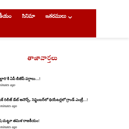
ాతీయం
సినిమా
ఇతరములు
తాజావార్తలు
ల్లారి’కి ఏపీ బీజేపీ పగ్గాలు…!
minutes ago
క్ రిలీజ్ డేట్ అనౌన్స్.. సెప్టెంబర్‌లో థియేటర్లలో గ్రాండ్ ఎంట్రీ…!
 minutes ago
రిష చుట్టూ తమిళ రాజకీయం!
 minutes ago