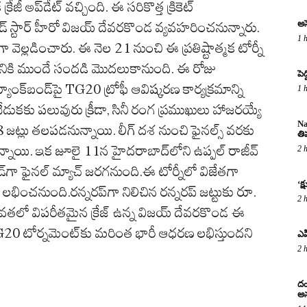
ేజీ అప్‌డేట్ వచ్చింది. ఈ సరికొత్త క్రికెట్
అస
ుడ్ స్టార్ హీరో విజయ్ దేవరకొండ వ్యవహరించనున్నారు.
1 
వెల్లడించారు. ఈ నెల 21 నుంచి ఈ ప్రతిష్టాత్మక టోర్నీ
భానికి ముందే సందడి మొదలుకానుంది. ఈ రోజు
పె
ాంక్‌బండ్‌పై TG20 ట్రోఫీ ఆవిష్కరణ కార్యక్రమాన్ని
1 
డుకకు పలువురు క్రీడా, సినీ రంగ ప్రముఖులు హాజరయ్యే
Na
జట్లు తలపడనున్నాయి. లీగ్ దశ నుంచి ఫైనల్స్ వరకు
తి
్నాయి. ఇక జూలై 11న హైదరాబాద్‌లోని ఉప్పల్ రాజీవ్
2 
ండ్‌గా ఫైనల్ మ్యాచ్ జరగనుంది.ఈ టోర్నీలో విజేతగా
‘క
లభించనుంది.రన్నరప్‌గా నిలిచిన రన్నరప్ జట్టుకు రూ.
2 
వతలో విపరీతమైన క్రేజ్ ఉన్న విజయ్ దేవరకొండ ఈ
TG20 టోర్నమెంట్‌కు మరింత భారీ ఆధరణ లభిస్తుందని
ఎపి
2 
దం
అన