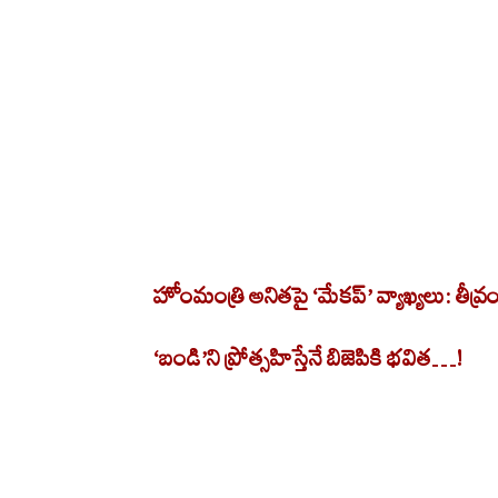
హోంమంత్రి అనితపై ‘మేకప్’ వ్యాఖ్యలు: తీవ్ర
‘బండి’ని ప్రోత్సహిస్తేనే బిజెపికి భవిత…!