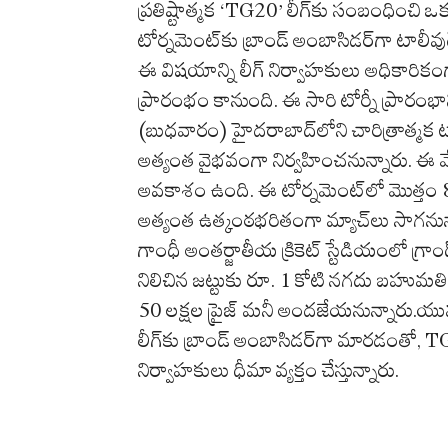
ప్రతిష్టాత్మక ‘TG20’ లీగ్‌కు సంబంధించి ఒక క్ర
టోర్నమెంట్‌కు బ్రాండ్ అంబాసిడర్‌గా టాలీవ
ఈ విషయాన్ని లీగ్ నిర్వాహకులు అధికారికంగా 
ప్రారంభం కానుంది. ఈ సారి టోర్నీ ప్రారం
(బుధవారం) హైదరాబాద్‌లోని చారిత్రాత్మక ట్య
అత్యంత వైభవంగా నిర్వహించనున్నారు. ఈ వే
అవకాశం ఉంది. ఈ టోర్నమెంట్‌లో మొత్తం 8 
అత్యంత ఉత్కంఠభరితంగా మ్యాచ్‌లు సాగనున
గాంధీ అంతర్జాతీయ క్రికెట్ స్టేడియంలో గ్రా
నిలిచిన జట్టుకు రూ. 1 కోటి నగదు బహుమతి 
50 లక్షల ప్రైజ్ మనీ అందజేయనున్నారు.యు
లీగ్‌కు బ్రాండ్ అంబాసిడర్‌గా మారడంతో, 
నిర్వాహకులు ధీమా వ్యక్తం చేస్తున్నారు.