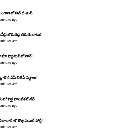
లంగాణలో జెన్ జీ తుస్!
 minutes ago
సీపీపై బోరుగడ్డ తిరుగుబాటు!
 minutes ago
మా ఫ్యామిలీలో వార్!
 minutes ago
్లారి’కి ఏపీ బీజేపీ పగ్గాలు!
 minutes ago
శంలో కొత్త పొలిటికల్ వేవ్!
 minutes ago
ిలాబాద్ లో కొత్త ఎయిర్ పోర్ట్!
 minutes ago