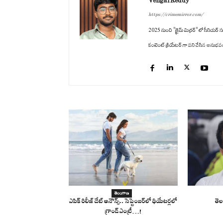
Vengal Reddy
https://crimemirror.com/
2025 నుంచి "క్రైమ్ మిర్రర్" లో సీనియర్ సబ
కంటెంట్ క్రియేటర్ గా పని చేసిన అనుభవం ఉం
తెలంగాణ
ఎపిక్ రిలీజ్ డేట్ అనౌన్స్.. సెప్టెంబర్‌లో థియేటర్లలో
తెల
గ్రాండ్ ఎంట్రీ…!