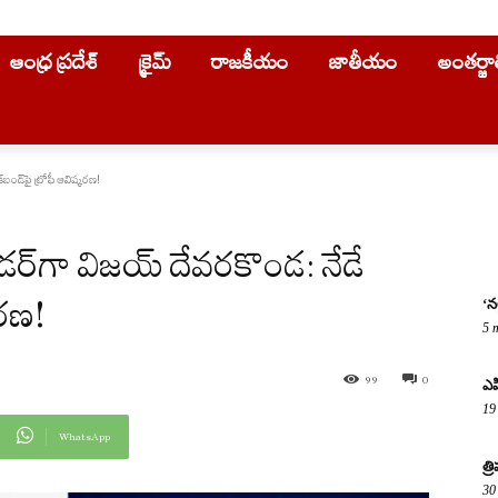
ఆంధ్ర ప్రదేశ్
క్రైమ్
రాజకీయం
జాతీయం
అంతర్జ
‌బండ్‌పై ట్రోఫీ ఆవిష్కరణ!
డర్‌గా విజయ్ దేవరకొండ: నేడే
కరణ!
‘న
5 
99
0
ఎపి
19
WhatsApp
త్
30