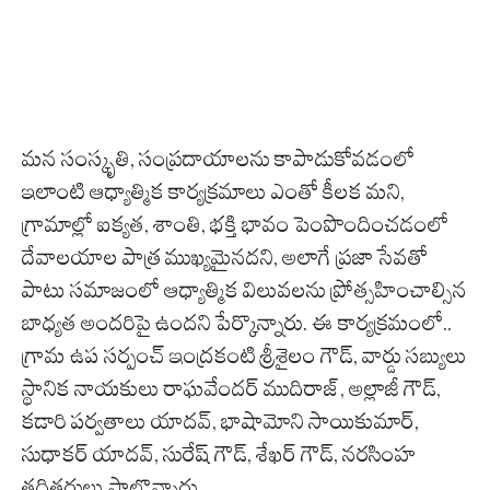
మన సంస్కృతి, సంప్రదాయాలను కాపాడుకోవడంలో
ఇలాంటి ఆధ్యాత్మిక కార్యక్రమాలు ఎంతో కీలక మని,
గ్రామాల్లో ఐక్యత, శాంతి, భక్తి భావం పెంపొందించడంలో
దేవాలయాల పాత్ర ముఖ్యమైనదని, అలాగే ప్రజా సేవతో
పాటు సమాజంలో ఆధ్యాత్మిక విలువలను ప్రోత్సహించాల్సిన
బాధ్యత అందరిపై ఉందని పేర్కొన్నారు. ఈ కార్యక్రమంలో..
గ్రామ ఉప సర్పంచ్ ఇంద్రకంటి శ్రీశైలం గౌడ్, వార్డు సబ్యులు
స్థానిక నాయకులు రాఘవేందర్ ముదిరాజ్, అల్లాజీ గౌడ్,
కడారి పర్వతాలు యాదవ్, భాషామోని సాయికుమార్,
సుధాకర్ యాదవ్, సురేష్ గౌడ్, శేఖర్ గౌడ్, నరసింహ
తదితరులు పాల్గొన్నారు