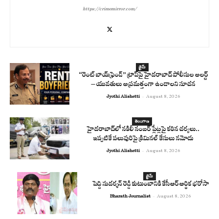
https://crimemirror.com/
క్రైమ్
“రెంట్ బాయ్‌ఫ్రెండ్” ట్రాప్‌పై హైదరాబాద్ పోలీసుల అలర్ట్
– యువతులు అప్రమత్తంగా ఉండాలని సూచన
Jyothi Alishetti
-
August 8, 2026
తెలంగాణ
హైదరాబాద్‌లో నకిలీ నంబర్ ప్లేట్లపై కఠిన చర్యలు..
ఇప్పటికే పలువురిపై క్రిమినల్ కేసులు నమోదు
Jyothi Alishetti
-
August 8, 2026
క్రైమ్
పెద్ది సుదర్శన్ రెడ్డి కుటుంబానికి కేసీఆర్ ఆర్థిక భరోసా
Bharath Journalist
-
August 8, 2026