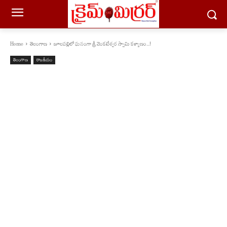
Home
తెలంగాణ
జూలపల్లిలో ఘనంగా శ్రీ వెంకటేశ్వర స్వామి కళ్యాణం...!
తెలంగాణ
రాజకీయం