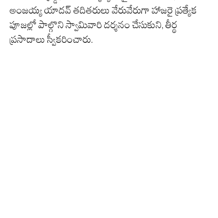
అంజయ్య యాదవ్ తదితరులు వేరువేరుగా హాజరై ప్రత్యేక
పూజల్లో పాల్గొని స్వామివారి దర్శనం చేసుకుని, తీర్థ
ప్రసాదాలు స్వీకరించారు.