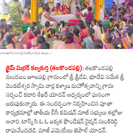
జూలపల్లిలో ఘనంగా శ్రీ వెంకటేశ్వర స్వామి కళ్యాణం...!
క్రైమ్ మిర్రర్ కల్వకుర్తి (తలకొండపల్లి):
తలకొండపల్లి
మండలం జూలపల్లి గ్రామంలో శ్రీ శ్రీదేవి, భూదేవి సమేత శ్రీ
వెంకటేశ్వర స్వామి వార్ల కళ్యాణ మహోత్సవాన్ని గ్రామ
సర్పంచ్ కడారి శేఖర్ యాదవ్ ఆధ్వర్యంలో ఘనంగా
జరుపుకున్నారు. ఈ సందర్భంగా నిర్వహించిన పూజా
కార్యక్రమాల్లో జాతీయ బీసీ కమిషన్ మాజీ సభ్యులు తల్లోజు
ఆచారి, టాస్క్ సి ఓ ఓ ఐక్యత ఫౌండేషన్ చైర్మన్ సుంకిరెడ్డి
రాఘవేందర్రెడ్డి, మాజీ ఎమ్మెల్యేలు జైపాల్ యాదవ్,