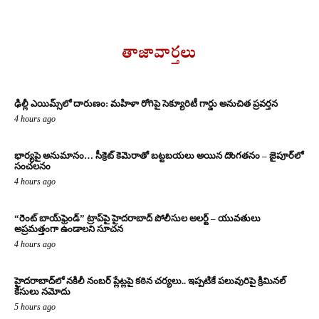
తాజావార్తలు
ఢిల్లీ ఎయిమ్స్‌లో దారుణం: మహిళా రోగిపై సెక్యూరిటీ గార్డు అనుచిత ప్రవర్తన
4 hours ago
భార్యపై అనుమానం… సీక్రెట్ కెమెరాతో బట్టబయలు అయిన దొంగతనం – జైపూర్‌లో
సంచలనం
4 hours ago
“రెంట్ బాయ్‌ఫ్రెండ్” ట్రాప్‌పై హైదరాబాద్ పోలీసుల అలర్ట్ – యువతులు
అప్రమత్తంగా ఉండాలని సూచన
4 hours ago
హైదరాబాద్‌లో నకిలీ నంబర్ ప్లేట్లపై కఠిన చర్యలు.. ఇప్పటికే పలువురిపై క్రిమినల్
కేసులు నమోదు
5 hours ago