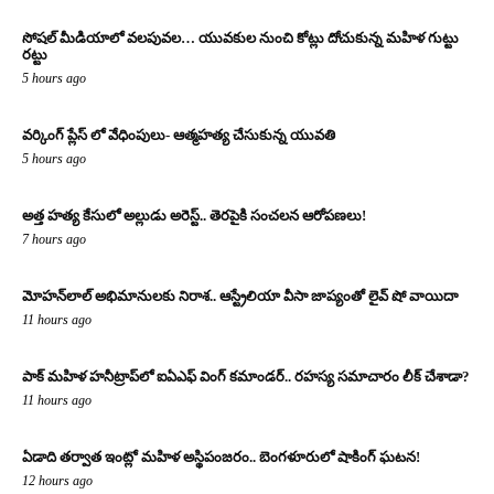
సోషల్ మీడియాలో వలపువల… యువకుల నుంచి కోట్లు దోచుకున్న మహిళ గుట్టు
రట్టు
5 hours ago
వర్కింగ్ ప్లేస్ లో వేధింపులు- ఆత్మహత్య చేసుకున్న యువతి
5 hours ago
అత్త హత్య కేసులో అల్లుడు అరెస్ట్.. తెరపైకి సంచలన ఆరోపణలు!
7 hours ago
మోహన్‌లాల్ అభిమానులకు నిరాశ.. ఆస్ట్రేలియా వీసా జాప్యంతో లైవ్ షో వాయిదా
11 hours ago
పాక్ మహిళ హనీట్రాప్‌లో ఐఏఎఫ్ వింగ్ కమాండర్.. రహస్య సమాచారం లీక్ చేశాడా?
11 hours ago
ఏడాది తర్వాత ఇంట్లో మహిళ అస్థిపంజరం.. బెంగళూరులో షాకింగ్ ఘటన!
12 hours ago