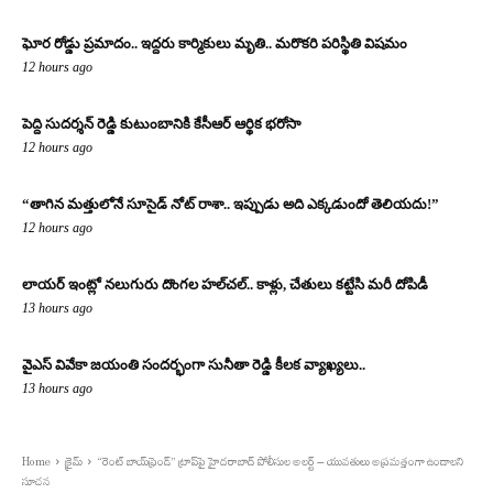
ఘోర రోడ్డు ప్రమాదం.. ఇద్దరు కార్మికులు మృతి.. మరొకరి పరిస్థితి విషమం
12 hours ago
పెద్ది సుదర్శన్ రెడ్డి కుటుంబానికి కేసీఆర్ ఆర్థిక భరోసా
12 hours ago
“తాగిన మత్తులోనే సూసైడ్ నోట్ రాశా.. ఇప్పుడు అది ఎక్కడుందో తెలియదు!”
12 hours ago
లాయర్ ఇంట్లో నలుగురు దొంగల హల్‌చల్.. కాళ్లు, చేతులు కట్టేసి మరీ దోపిడీ
13 hours ago
వైఎస్ వివేకా జయంతి సందర్భంగా సునీతా రెడ్డి కీలక వ్యాఖ్యలు..
13 hours ago