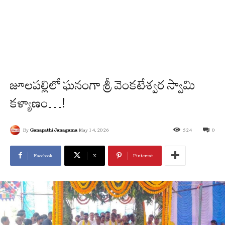
జూలపల్లిలో ఘనంగా శ్రీ వెంకటేశ్వర స్వామి
కళ్యాణం…!
By
Ganapathi Janagama
May 14, 2026
524
0
Facebook
X
Pinterest