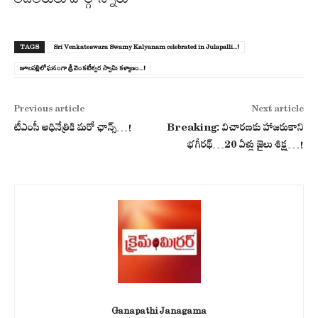
TAGS
Sri Venkateswara Swamy Kalyanam celebrated in Julapalli...!
జూలపల్లిలో ఘనంగా శ్రీ వెంకటేశ్వర స్వామి కళ్యాణం...!
Previous article
Next article
టీఎంసీ అధినేత్రికి మ‌రో ఛాన్స్‌…!
Breaking: విచారణకు హాజరుకాని
భగీరథ్…20 ఏళ్లు జైలు శిక్ష…!
Ganapathi Janagama