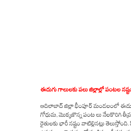
ఈదుగు గాలులకు పలు జిల్లాల్లో పంటల నష్ట
ఆదిలాబాద్ జిల్లా భీంపూర్ మండలంలో ఈద
గోధుమ, మొక్కజొన్న పంట లు నేలకొరిగి తీవ్
రైతులకు భారీ నష్టం వాటిల్లినట్లు తెలుస్తోంది