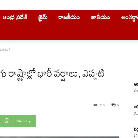
ఆంధ్ర ప్రదేశ్
క్రైమ్
రాజకీయం
జాతీయం
అంతర్జ
రకు అంటే?
్ట్రాల్లో భారీ వర్షాలు, ఎప్పటి
ఆద
4 
215
0
అస
8 
WhatsApp
పె
12