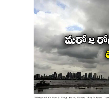
IMD Issues Rain Alert for Telugu States, Showers Likely in Several Distr