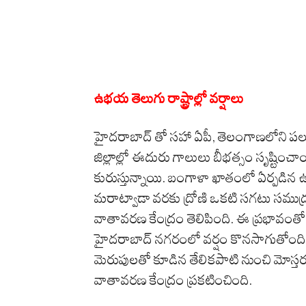
ఉభయ తెలుగు రాష్ట్రాల్లో వర్షాలు
హైదరాబాద్​ తో సహా ఏపీ, తెలంగాణలోని పలు జ
జిల్లాల్లో ఈదురు గాలులు బీభత్సం సృష్టించ
కురుస్తున్నాయి. బంగాళా ఖాతంలో ఏర్పడిన ఉ
మరాట్వాడా వరకు ద్రోణి ఒకటి సగటు సముద్ర మ
వాతావరణ కేంద్రం తెలిపింది. ఈ ప్రభావంతో తె
హైదరాబాద్ నగరంలో వర్షం కొనసాగుతోంది
మెరుపులతో కూడిన తేలికపాటి నుంచి మోస్తర
వాతావరణ కేంద్రం ప్రకటించింది.