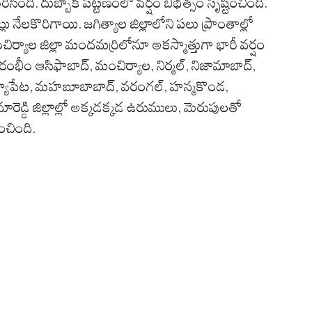
సింది. దుబ్బాక పట్టణంలో వర్షం బీభత్సం సృష్టించింది.
ు నేలకొరిగాయి. జగిత్యాల జిల్లాలోని పలు ప్రాంతాల్లో
ర్యాల జిల్లా మందమర్రిలోనూ అకస్మాత్తుగా భారీ వర్షం
ంభీం ఆసిఫాబాద్‌, మంచిర్యాల, నిర్మల్‌, నిజామాబాద్‌,
సూర్యాపేట, మహబూబాబాద్‌, వరంగల్‌, హన్మకొండ,
 కామారెడ్డి జిల్లాల్లో అక్కడక్కడ ఉరుములు, మెరుపులతో
ంచింది.