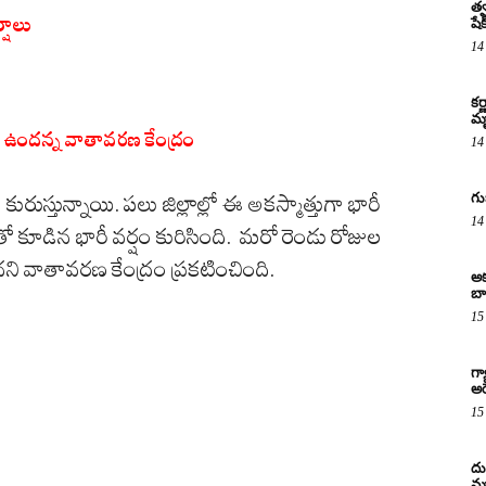
త్వ
్షాలు
షే
14
కర
మృ
ం ఉందన్న వాతావరణ కేంద్రం
14
గు
ురుస్తున్నాయి. పలు జిల్లాల్లో ఈ అకస్మాత్తుగా భారీ
14
ో కూడిన భారీ వర్షం కురిసింది. మరో రెండు రోజుల
ని వాతావరణ కేంద్రం ప్రకటించింది.
అక
బా
15
గ్
అరె
15
దు
మృ