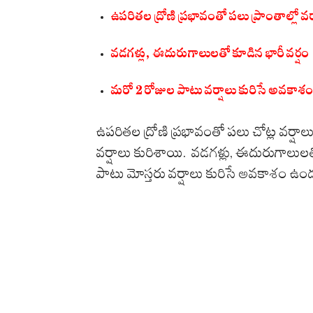
ఉపరితల ద్రోణి ప్రభావంతో పలు ప్రాంతాల్లో వర
వడగళ్లు, ఈదురుగాలులతో కూడిన భారీ వర్షం
మరో 2 రోజుల పాటు వర్షాలు కురిసే అవకాశ
ఉపరితల ద్రోణి ప్రభావంతో పలు చోట్ల వర్షాలు క
వర్షాలు కురిశాయి. వడగళ్లు, ఈదురుగాలులత
పాటు మోస్తరు వర్షాలు కురిసే అవకాశం ఉంద