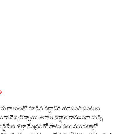
ం
ురు గాలులతో కూడిన వర్షానికి యాసంగి పంటలు
రంగా దెబ్బతిన్నాయి. అకాల వర్షాల కారణంగా మర్చి
. సిద్దిపేట జిల్లా కేంద్రంతో పాటు పలు మండలాల్లో