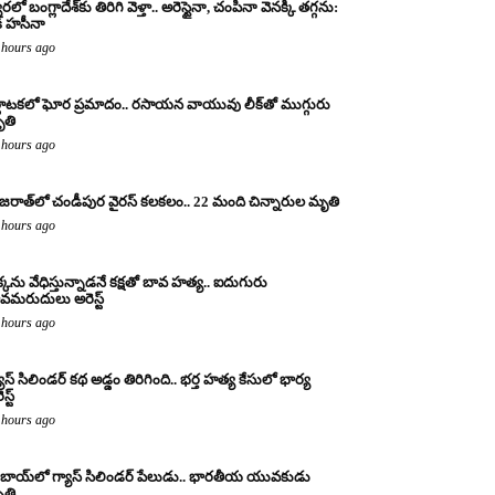
రలో బంగ్లాదేశ్‌కు తిరిగి వెళ్తా.. అరెస్టైనా, చంపినా వెనక్కి తగ్గను:
క్ హసీనా
 hours ago
్ణాటకలో ఘోర ప్రమాదం.. రసాయన వాయువు లీక్‌తో ముగ్గురు
తి
 hours ago
జరాత్‌లో చండీపుర వైరస్ కలకలం.. 22 మంది చిన్నారుల మృతి
 hours ago
్కను వేధిస్తున్నాడనే కక్షతో బావ హత్య.. ఐదుగురు
వమరుదులు అరెస్ట్
 hours ago
యాస్ సిలిండర్ కథ అడ్డం తిరిగింది.. భర్త హత్య కేసులో భార్య
స్ట్
 hours ago
బాయ్‌లో గ్యాస్ సిలిండర్ పేలుడు.. భారతీయ యువకుడు
తి