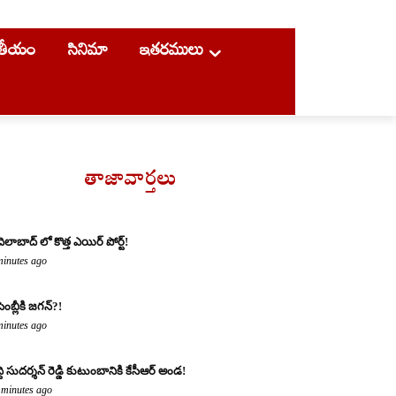
ాతీయం
సినిమా
ఇతరములు
తాజావార్తలు
ిలాబాద్ లో కొత్త ఎయిర్ పోర్ట్!
minutes ago
ెంబ్లీకి జగన్?!
minutes ago
ద్ది సుదర్శన్ రెడ్డి కుటుంబానికి కేసీఆర్ అండ!
 minutes ago