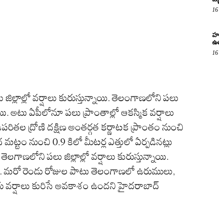
16
హర
ఉత
16
ిల్లాల్లో వర్షాలు కురుస్తున్నాయి. తెలంగాణలోని పలు
ాయి. అటు ఏపీలోనూ పలు ప్రాంతాల్లో ఆకస్మిక వర్షాలు
పరితల ద్రోణి దక్షిణ అంతర్గత కర్ణాటక ప్రాంతం నుంచి
ట్టం నుంచి 0.9 కిలో మీటర్ల ఎత్తులో ఏర్పడినట్లు
లగాణలోని పలు జిల్లాల్లో వర్షాలు కురుస్తున్నాయి.
. మరో రెండు రోజుల పాటు తెలంగాణలో ఉరుములు,
ు వర్షాలు కురిసే అవకాశం ఉందని హైదరాబాద్‌