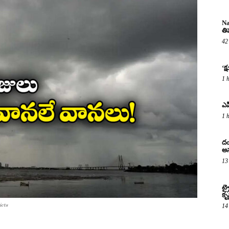
Na
తి
42
‘క
1 
ఎపి
1 
దం
అన
13
ట్
కృష
icts
14