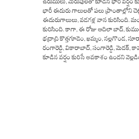
ఉరుములు, మెరుపులతో కూడిన భారీ వర్షం కురి
భారీ ఈదురు గాలులతో పలు ప్రాంతాల్లోని చెట్ల
ఈదురుగాలులు, వడగళ్ల వాన కురిసింది. మంచి
కురిసింది. కాగా, ఈ రోజు ఆదిలా బాద్‌, కుముర
భద్రాద్రి కొత్తగూడెం, ఖమ్మం, నల్లగొండ, 
రంగారెడ్డి, వికారాబాద్‌, సంగారెడ్డి, మెదక్‌,
కూడిన వర్షం కురిసే అవకాశం ఉందని వెల్లడి