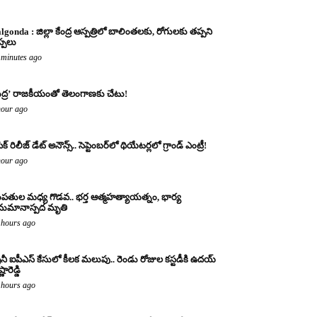
lgonda : జిల్లా కేంద్ర ఆస్పత్రిలో బాలింతలకు, రోగులకు తప్పని
ప్పలు
 minutes ago
్షుద్ర’ రాజకీయంతో తెలంగాణకు చేటు!
hour ago
క్ రిలీజ్ డేట్ అనౌన్స్.. సెప్టెంబర్‌లో థియేటర్లలో గ్రాండ్ ఎంట్రీ!
hour ago
పతుల మధ్య గొడవ.. భర్త ఆత్మహత్యాయత్నం, భార్య
ుమానాస్పద మృతి
 hours ago
రైనీ ఐపీఎస్ కేసులో కీలక మలుపు.. రెండు రోజుల కస్టడీకి ఉదయ్
్ణారెడ్డి
 hours ago