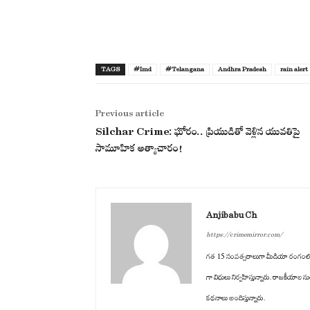
TAGS
#Imd
#Telangana
Andhra Pradesh
rain alert
Previous article
Silchar Crime: ఘోరం.. ప్రియుడితో వెళ్లిన యువతిపై
సామూహిక అత్యాచారం!
Anjibabu Ch
https://crimemirror.com/
గత 15 సంవత్సరాలుగా మీడియా రంగంలో ఉన్నార
గా విధులు నిర్వహిస్తున్నారు. రాజకీయాల ను
కథనాలు అందిస్తున్నారు.