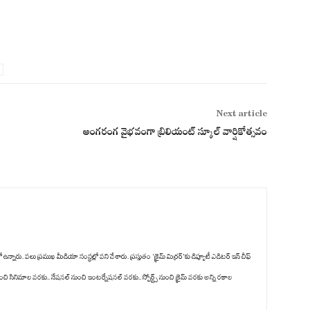
Next article
అంగరంగ వైభవంగా బ్రిలియంట్ స్కూల్ వార్షికోత్సవం
ు. పలు ప్రముఖ మీడియా సంస్థల్లో పని చేశారు. ప్రస్తుతం ‘క్రైమ్ మిర్రర్’కు డిప్యూటీ ఎడిటర్ ఇన్ చీఫ్
ంచి సినిమాల వరకు.. నేషనల్ నుంచి ఇంటర్నేషనల్ వరకు.. స్పోర్ట్స్ నుంచి క్రైమ్ వరకు అన్ని రకాల