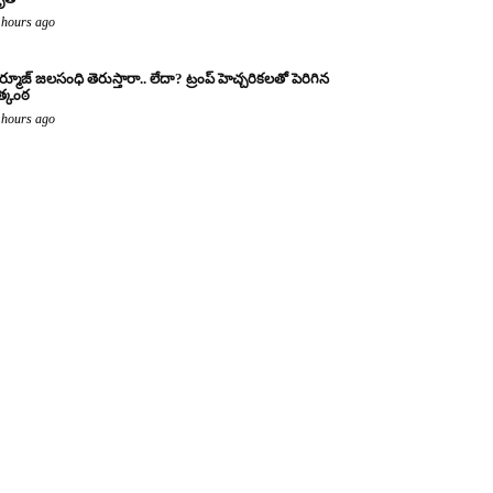
 hours ago
్మూజ్ జలసంధి తెరుస్తారా.. లేదా? ట్రంప్ హెచ్చరికలతో పెరిగిన
్కంఠ
 hours ago