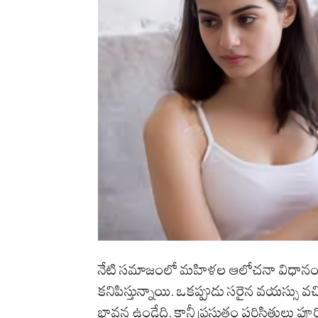
నేటి సమాజంలో మహిళల ఆలోచనా విధానంలో వ
కనిపిస్తున్నాయి. ఒకప్పుడు సరైన వయస్సు వచ్
భావన ఉండేది. కానీ ప్రస్తుతం పరిస్థితుల