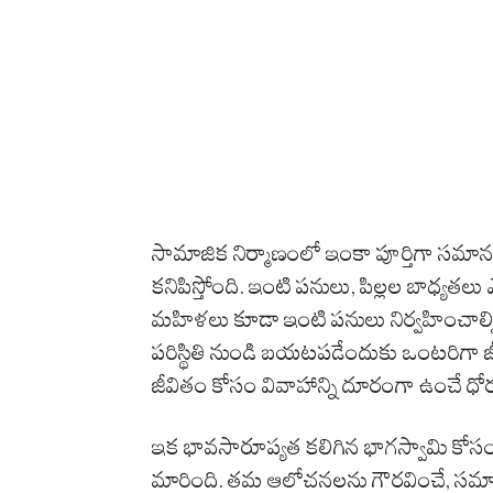
సామాజిక నిర్మాణంలో ఇంకా పూర్తిగా సమ
కనిపిస్తోంది. ఇంటి పనులు, పిల్లల బాధ్యతల
మహిళలు కూడా ఇంటి పనులు నిర్వహించాల్సి ర
పరిస్థితి నుండి బయటపడేందుకు ఒంటరిగా జీ
జీవితం కోసం వివాహాన్ని దూరంగా ఉంచే ధోర
ఇక భావసారూప్యత కలిగిన భాగస్వామి కో
మారింది. తమ ఆలోచనలను గౌరవించే, సమానత్వాన