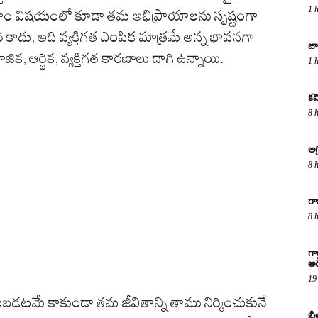
1 
వాహం విషయంలో కూడా తమ అభిప్రాయాలను స్పష్టంగా
ిసరి కాదు, అది వ్యక్తిగత ఎంపిక మాత్రమే అన్న భావనగా
జా
, ఆర్థిక, వ్యక్తిగత కారణాలు దాగి ఉన్నాయి.
1 
కవ
8 
అగ
8 
రా
8 
గా
అరె
19
లబడటమే కాకుండా తమ జీవితాన్ని తాము నిర్మించుకునే
బీ