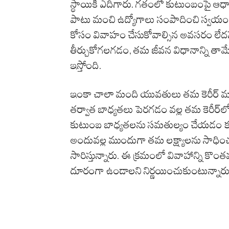
స్థాయికి ఎదిగారు. గతంలో కుటుంబంపై ఆధారప
పాటు మంచి ఉద్యోగాలు సంపాదించి స్వయం సమృద
కోసం వివాహం చేసుకోవాల్సిన అవసరం లేద
తీర్చుకోగలగడం, తమ జీవన విధానాన్ని తామే 
ఇస్తోంది.
ఇంకా చాలా మంది యువతులు తమ కెరీర్ మరియు వ్
తర్వాత బాధ్యతలు పెరగడం వల్ల తమ కెరీర్‌ల
కుటుంబ బాధ్యతలను సమతుల్యం చేయడం కష్
అందువల్ల ముందుగా తమ లక్ష్యాలను సాధించ
సారిస్తున్నారు. ఈ క్రమంలో వివాహాన్ని కొ
దూరంగా ఉండాలని నిర్ణయించుకుంటున్నారు