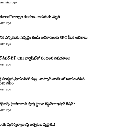
 minutes ago
ఠశాలలో కాల్పుల కలకలం.. ఆరుగురు మృతి
hour ago
థానిక ఎన్నికలకు సన్నద్ధం కండి: అధికారులకు SEC కీలక ఆదేశాలు
hour ago
ట్ పేపర్ లీక్: CBI చార్జిషీట్‌లో సంచలన విషయాలు!
hour ago
్త హత్యకు ప్రియుడితో కుట్ర.. వాట్సాప్ చాట్‌లతో బయటపడిన
లు నిజం
hour ago
‌రైజర్స్ హైదరాబాద్ పూర్తి స్థాయి కెప్టెన్‌గా ఇషాన్ కిషన్?
hour ago
య పునర్నిర్మాణంపై అర్చకుల స్పష్టత..!