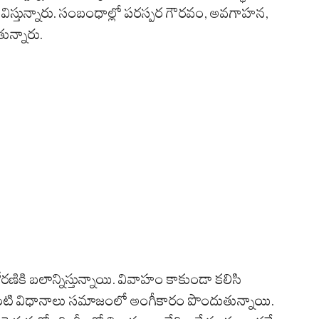
విస్తున్నారు. సంబంధాల్లో పరస్పర గౌరవం, అవగాహన,
ున్నారు.
కి బలాన్నిస్తున్నాయి. వివాహం కాకుండా కలిసి
ంటి విధానాలు సమాజంలో అంగీకారం పొందుతున్నాయి.