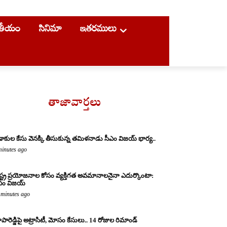
ాతీయం
సినిమా
ఇతరములు
తాజావార్తలు
డాకుల కేసు వెనక్కి తీసుకున్న తమిళనాడు సీఎం విజయ్ భార్య..
minutes ago
ష్ట్ర ప్రయోజనాల కోసం వ్యక్తిగత అవమానాలనైనా ఎదుర్కొంటా:
ఎం విజయ్
 minutes ago
పారెడ్డిపై అట్రాసిటీ, మోసం కేసులు.. 14 రోజుల రిమాండ్