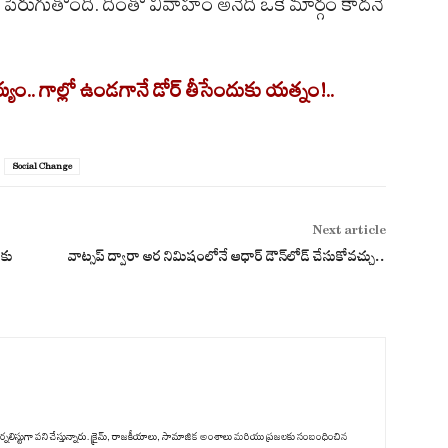
ర్షణ పెరుగుతోంది. దీంతో వివాహం అనేది ఒకే మార్గం కాదనే
్యం.. గాల్లో ఉండగానే డోర్ తీసేందుకు యత్నం!..
Social Change
Next article
ుకు
వాట్సప్ ద్వారా అర నిమిషంలోనే ఆధార్ డౌన్‌లోడ్ చేసుకోవచ్చు..
ిటల్ జర్నలిస్టుగా పని చేస్తున్నారు. క్రైమ్, రాజకీయాలు, సామాజిక అంశాలు మరియు ప్రజలకు సంబంధించిన