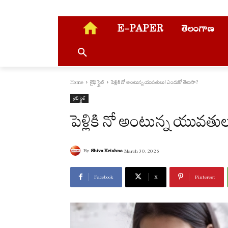
E-PAPER
తెలంగాణ
Home
లైఫ్ స్టైల్
పెళ్లికి నో అంటున్న యువతులు! ఎందుకో తెలుసా?
లైఫ్ స్టైల్
పెళ్లికి నో అంటున్న యువత
By
Shiva Krishna
March 30, 2026
Facebook
X
Pinterest