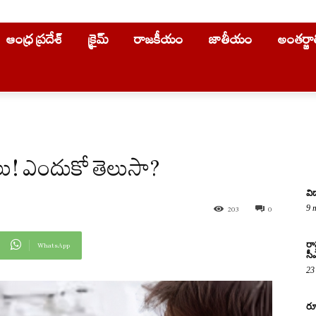
ఆంధ్ర ప్రదేశ్
క్రైమ్
రాజకీయం
జాతీయం
అంతర్జ
ులు! ఎందుకో తెలుసా?
వి
9 
203
0
రా
WhatsApp
సీ
23
రూ