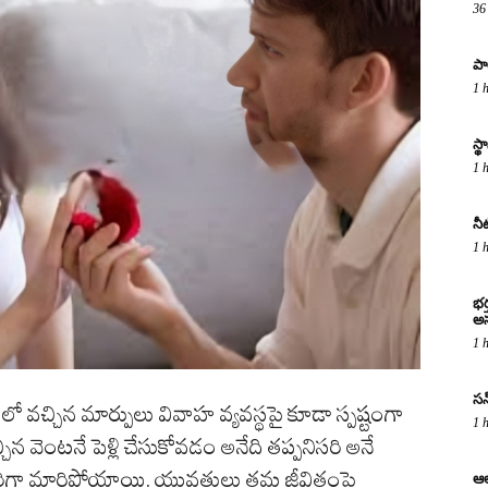
36
పా
1 
స్
1 
నీ
1 
భర
అస
1 
సన్
చ్చిన మార్పులు వివాహ వ్యవస్థపై కూడా స్పష్టంగా
1 
చిన వెంటనే పెళ్లి చేసుకోవడం అనేది తప్పనిసరి అనే
ు పూర్తిగా మారిపోయాయి. యువతులు తమ జీవితంపై
ఆల