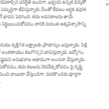
డాల్సిన పరిస్థితి ఉండగా, ఇప్పుడు ఉన్నత విద్యతో
19
్ధిగా జీవిస్తున్నారు. దీంతో కేవలం ఆర్థిక భద్రత
నే భావన పెరిగింది. తమ అవసరాలను తామే
నిర్ణయించుకోవడం వారికి మరింత ఆత్మవిశ్వాసాన్ని
యక్తిగత లక్ష్యాలకు ప్రాధాన్యం ఇస్తున్నారు. పెళ్లి
ో అంతరాయం కలగొచ్చని భావిస్తున్నారు. ఉద్యోగం,
టమని అనుభవాల ఆధారంగా అంచనా వేస్తున్నారు.
ుకోవడం, తమ కలలను నెరవేర్చుకోవడం పై దృష్టి
ంతమంది వాయిదా వేస్తుండగా, మరికొందరు పూర్తిగా
.