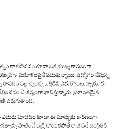
ానత్వం రాకపోవడం కూడా ఒక ముఖ్య కారణంగా
ు ఎక్కువగా మహిళలపైనే పడుతున్నాయి. ఉద్యోగం చేస్తున్న
ావడం వల్ల ద్వంద్వ ఒత్తిడిని ఎదుర్కొంటున్నారు. ఈ
వించడం సౌకర్యంగా భావిస్తున్నారు. ప్రశాంతమైన
ణి పెరుగుతోంది.
సం ఎదురు చూడడం కూడా ఈ మార్పుకు కారణంగా
్ని పాటించే వ్యక్తి దొరకకపోతే రాజీ పడే పరిస్థితికి