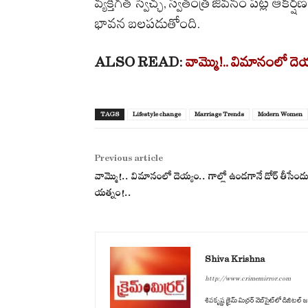
వ్యక్తిగత స్వేచ్ఛ, స్వతంత్ర జీవనం పట్ల ఆక
భావన బలపడుతోంది.
ALSO READ:
వామ్మొ!.. విమానంలో దెయ
TAGS
Lifestyle change
Marriage Trends
Modern Women
Previous article
వామ్మొ!.. విమానంలో దెయ్యం.. గాల్లో ఉండగానే డోర్ తీసేంద
యత్నం!..
Shiva Krishna
http://www.crimemirror.com
శివకృష్ణ క్రైమ్ మిర్రర్ వెబ్‌సైట్‌లో డిజ