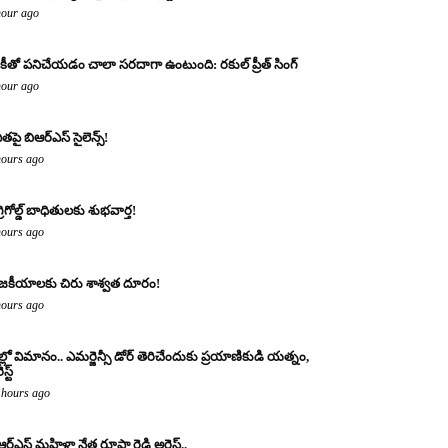
hour ago
కీతో పనిచేయడం చాలా సరదాగా ఉంటుంది: రకుల్ ప్రీత్ సింగ్
hour ago
ితపై బిఆర్ఎస్ సైలెన్స్!
hours ago
్రిగోల్డ్ బాధితులకు శుభవార్త!
hours ago
జకీయాలకు చిరు శాశ్వత దూరం!
hours ago
ల్లో విమానం.. ఎమర్జెన్సీ డోర్ తెరిచేందుకు ప్రయాణికుడి యత్నం,
స్ట్
 hours ago
ఆర్ఎస్ మహిళా నేత రూపా రెడ్డి అరెస్ట్..