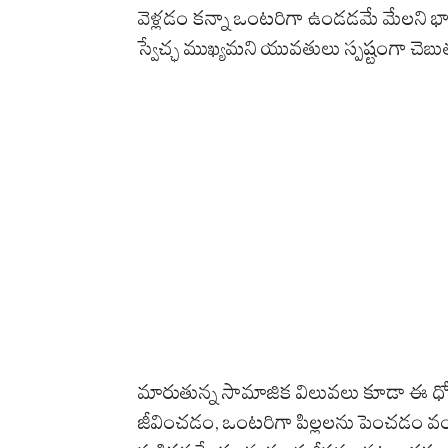
వెళ్లడం కన్నా ఒంటరిగా ఉండడమే మేలని భా
స్వేచ్ఛ ముఖ్యమని యువతులు స్పష్టంగా చెబుత
మారుతున్న సామాజిక విలువలు కూడా ఈ ధోరణి
జీవించడం, ఒంటరిగా పిల్లలను పెంచడం వ