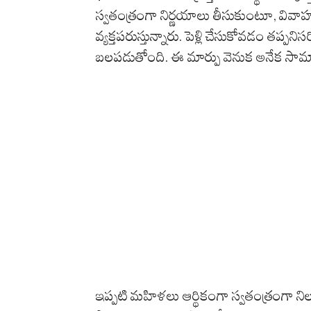
స్వతంత్రంగా నిర్ణయాలు తీసుకుంటూ, వి
వ్యక్తపరుస్తున్నారు. పెళ్లి చేసుకోవడం తప్పన
బలపడుతోంది. ఈ మార్పు వెనుక అనేక సామాజిక
ఇప్పటి మహిళలు ఆర్థికంగా స్వతంత్రంగా ని