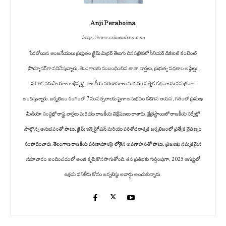
Anji Peraboina
http://www.crimemirror.com
పేరబోయిన ఆంజనేయులు ప్రస్తుతం క్రైమ్ మిర్రర్ తెలుగు దినపత్రికలో సీనియర్ డిజిటల్ కంటెంట్
ప్రొడ్యూసర్‌గా పనిచేస్తున్నారు. తెలంగాణకు సంబంధించిన తాజా వార్తలు, ప్రభుత్వ పథకాల అప్డేట్లు,
మౌలిక సదుపాయాల అభివృద్ధి, రాజకీయ పరిణామాలు మరియు ప్రత్యేక కథనాలను సమగ్రంగా
అందిస్తున్నారు. జర్నలిజం రంగంలో 7 సంవత్సరాలకు పైగా అనుభవం కలిగిన ఆయన, గతంలో ప్రముఖ
మీడియా సంస్థల్లో రాష్ట్ర వార్తలు మరియు రాజకీయ విశ్లేషణలు రాశారు. క్షేత్రస్థాయిలో రాజకీయ సర్వేల్లో
పాల్గొన్న అనుభవంతో పాటు, క్రైమ్ ఇన్వెస్టిగేషన్ మరియు పరిశోధనాత్మక జర్నలిజంలో ప్రత్యేక నైపుణ్యం
సంపాదించారు. తెలంగాణ రాజకీయ పరిణామాలపై లోతైన అవగాహనతో పాటు, ప్రజలకు నమ్మకమైన
సమాచారం అందించడంలో అంజి కృషి కొనసాగుతోంది. తన ప్రతిభకు గుర్తింపుగా, 2025 ఆగస్టులో
ఉత్తమ పనితీరు కోసం జర్నలిస్టు అవార్డు అందుకున్నారు.