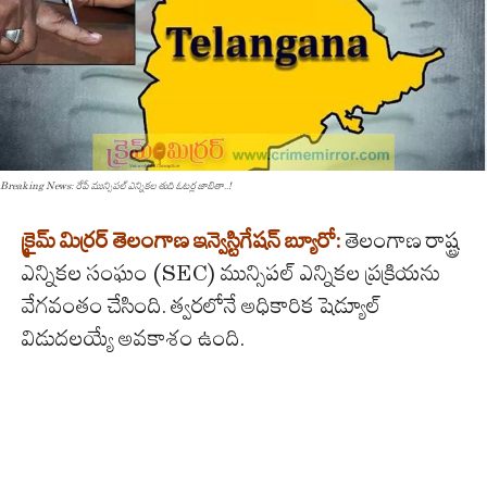
Breaking News: రేపే మున్సిపల్ ఎన్నికల తుది ఓటర్ల జాబితా..!
క్రైమ్ మిర్రర్ తెలంగాణ ఇన్వెస్టిగేషన్ బ్యూరో:
తెలంగాణ రాష్ట్ర
ఎన్నికల సంఘం (SEC) మున్సిపల్ ఎన్నికల ప్రక్రియను
వేగవంతం చేసింది. త్వరలోనే అధికారిక షెడ్యూల్
విడుదలయ్యే అవకాశం ఉంది.