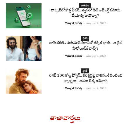
జాతీయం
వాట్సప్‌లో కొత్త ఫీచర్.. త్వరలో డేట్ ఆఫ్ బర్త్ నమోదు
చేయాల్సి రావొచ్చా?
Vengal Reddy
-
August 9, 2026
వైరల్
రామ్‌చరణ్‌-సుకుమార్‌ మూవీలో కన్నడ భామ.. ఆ క్రేజీ
హీరోయిన్‌కే ఛాన్స్?
Vengal Reddy
-
August 9, 2026
వైరల్
లెనిన్ 100 కోట్ల పోస్టర్‌.. కలెక్షన్లపై నాగవంశీ సంచలన
వ్యాఖ్యలు.. అసలు లెక్క ఇదేనా?
Vengal Reddy
-
August 9, 2026
తాజావార్తలు