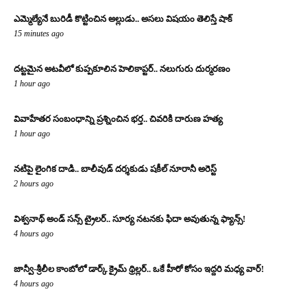
ఎమ్మెల్యేనే బురిడీ కొట్టించిన అల్లుడు.. అసలు విషయం తెలిస్తే షాక్
15 minutes ago
దట్టమైన అటవీలో కుప్పకూలిన హెలికాప్టర్.. నలుగురు దుర్మరణం
1 hour ago
వివాహేతర సంబంధాన్ని ప్రశ్నించిన భర్త.. చివరికి దారుణ హత్య
1 hour ago
నటిపై లైంగిక దాడి.. బాలీవుడ్ దర్శకుడు షకీల్ నూరానీ అరెస్ట్
2 hours ago
విశ్వనాథ్ అండ్ సన్స్ ట్రైలర్.. సూర్య నటనకు ఫిదా అవుతున్న ఫ్యాన్స్!
4 hours ago
జాన్వీ-శ్రీలీల కాంబోలో డార్క్ క్రైమ్ థ్రిల్లర్.. ఒకే హీరో కోసం ఇద్దరి మధ్య వార్!
4 hours ago