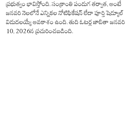
ప్రభుత్వం భావిస్తోంది. సంక్రాంతి పండుగ తర్వాత, అంటే
జనవరి నెలలోనే ఎన్నికల నోటిఫికేషన్ లేదా పూర్తి షెడ్యూల్
విడుదలయ్యే అవకాశం ఉంది. తుది ఓటర్ల జాబితా జనవరి
10, 2026న ప్రచురించబడింది.