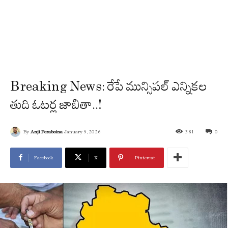
Breaking News: రేపే మున్సిపల్ ఎన్నికల
తుది ఓటర్ల జాబితా..!
By
Anji Peraboina
January 9, 2026
381
0
Facebook
X
Pinterest