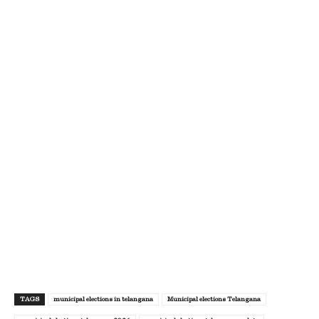
TAGS
municipal elections in telangana
Municipal elections Telangana