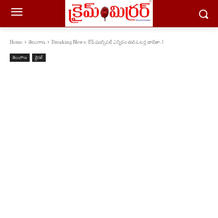
Home
తెలంగాణ
Breaking News: రేపే మున్సిపల్ ఎన్నికల తుది ఓటర్ల జాబితా..!
తెలంగాణ
వైరల్