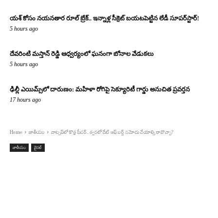
యశ్ కోసం నయనతార రూల్ బ్రేక్.. ఇన్నాళ్ల సీక్రెట్ బయటపెట్టిన లేడీ సూపర్‌స్టార్!
5 hours ago
దేవరింటి మస్తాన్ రెడ్డి ఆధ్వర్యంలో ఘనంగా బోనాల వేడుకలు
5 hours ago
ఢిల్లీ ఎయిమ్స్‌లో దారుణం: మహిళా రోగిపై సెక్యూరిటీ గార్డు అనుచిత ప్రవర్తన
17 hours ago