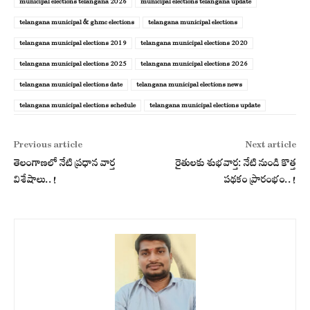
municipal elections telangana 2026
municipal elections telangana update
telangana municipal & ghmc elections
telangana municipal elections
telangana municipal elections 2019
telangana municipal elections 2020
telangana municipal elections 2025
telangana municipal elections 2026
telangana municipal elections date
telangana municipal elections news
telangana municipal elections schedule
telangana municipal elections update
Previous article
Next article
తెలంగాణలో నేటి ప్రధాన వార్త
రైతులకు శుభవార్త: నేటి నుండి కొత్త
విశేషాలు..!
పథకం ప్రారంభం..!