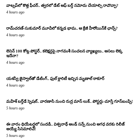
వాట్సప్‌లో కొత్త ఫీచర్.. త్వరలో డేట్ ఆఫ్ బర్త్ నమోదు చేయాల్సి రావొచ్చా?
4 hours ago
రామ్‌చరణ్‌-సుకుమార్‌ మూవీలో కన్నడ భామ.. ఆ క్రేజీ హీరోయిన్‌కే ఛాన్స్?
4 hours ago
లెనిన్ 100 కోట్ల పోస్టర్‌.. కలెక్షన్లపై నాగవంశీ సంచలన వ్యాఖ్యలు.. అసలు లెక్క
ఇదేనా?
4 hours ago
యశస్వి జైస్వాల్‌తో డేటింగ్.. ఫుల్ క్లారిటీ ఇచ్చిన మృణాల్ ఠాకూర్‌
4 hours ago
మహేశ్ బర్త్‌డే స్పెషల్.. వారణాసి నుంచి రుద్ర మాస్ లుక్.. పోస్టర్లు చూస్తే గూస్‌బంప్సే!
5 hours ago
ఈ వారం థియేటర్లలో సందడి.. విశ్వనాథ్ అండ్ సన్స్ నుంచి అగధ వరకు రిలీజ్
అయ్యే సినిమాలివే!
5 hours ago