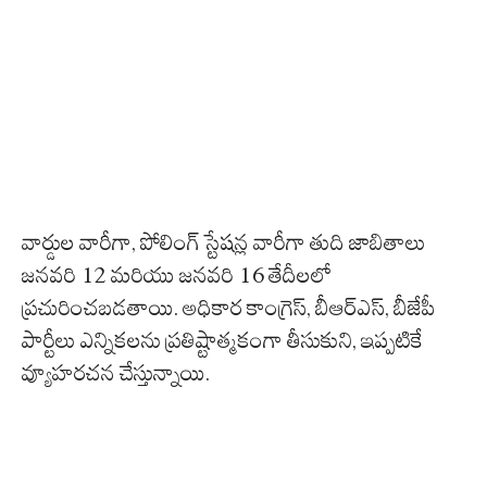
వార్డుల వారీగా, పోలింగ్ స్టేషన్ల వారీగా తుది జాబితాలు
జనవరి 12 మరియు జనవరి 16 తేదీలలో
ప్రచురించబడతాయి. అధికార కాంగ్రెస్, బీఆర్ఎస్, బీజేపీ
పార్టీలు ఎన్నికలను ప్రతిష్టాత్మకంగా తీసుకుని, ఇప్పటికే
వ్యూహరచన చేస్తున్నాయి.