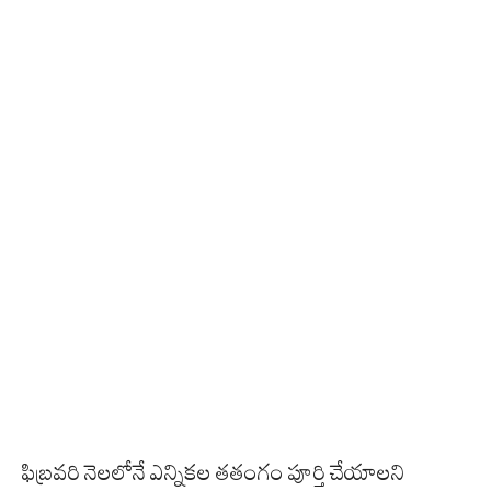
ఫిబ్రవరి నెలలోనే ఎన్నికల తతంగం పూర్తి చేయాలని