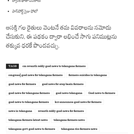
బ్యాంక్ ఖాతా వివరాలు
పాస్‌పోర్ట్ సైజు ఫోటో
ఆసక్తి గల రైతులు వెంటనే తమ వివరాలను నమోదు
చేసుకుని, ఈ పథకం ద్వారా లభించే సాగు పనిముట్లను
తక్కువ ధరకే పొందవచ్చు.
TAGS
cm revanth reddy good news to telangana farmers
congress| good news for telangana farmers
farmers suicides in telangana
good news for farmers
good news for srsp basin farmers
good news for telangana farmers
good news telangana
Good news to farmers
good news to telangana farmers
kcr announces good news for farmers
news in telangana
revanth reddy good news for farmers
telangana farmers latest news
telangana farmers news
telangana govt good news to farmers
telangana rice farmers news