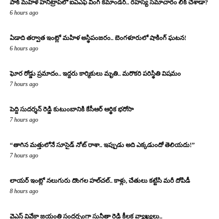
పాక్ మహిళ హనీట్రాప్‌లో ఐఏఎఫ్ వింగ్ కమాండర్.. రహస్య సమాచారం లీక్ చేశాడా?
6 hours ago
ఏడాది తర్వాత ఇంట్లో మహిళ అస్థిపంజరం.. బెంగళూరులో షాకింగ్ ఘటన!
6 hours ago
ఘోర రోడ్డు ప్రమాదం.. ఇద్దరు కార్మికులు మృతి.. మరొకరి పరిస్థితి విషమం
7 hours ago
పెద్ది సుదర్శన్ రెడ్డి కుటుంబానికి కేసీఆర్ ఆర్థిక భరోసా
7 hours ago
“తాగిన మత్తులోనే సూసైడ్ నోట్ రాశా.. ఇప్పుడు అది ఎక్కడుందో తెలియదు!”
7 hours ago
లాయర్ ఇంట్లో నలుగురు దొంగల హల్‌చల్.. కాళ్లు, చేతులు కట్టేసి మరీ దోపిడీ
8 hours ago
వైఎస్ వివేకా జయంతి సందర్భంగా సునీతా రెడ్డి కీలక వ్యాఖ్యలు..