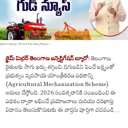
రైతులకు శుభవార్త: నేటి నుండి కొత్త పథకం ప్రారంభం..!
క్రైమ్ మిర్రర్ తెలంగాణ ఇన్వెస్టిగేషన్ బ్యూరో:
తెలంగాణ
రైతులకు సాగు ఖర్చు తగ్గించి, దిగుబడిని పెంచే లక్ష్యంతో
ప్రభుత్వం వ్యవసాయ యాంత్రీకరణ పథకాన్ని
(Agricultural Mechanization Scheme)
అమలు చేస్తోంది. 2026 సంవత్సరానికి సంబంధించి ఈ
పథకం ద్వారా లభించే ప్రయోజనాలు మరియు దరఖాస్తు
విధానం తెలుసుకొనుటకు ఈ వార్తను పూర్తిగా చదవండి…