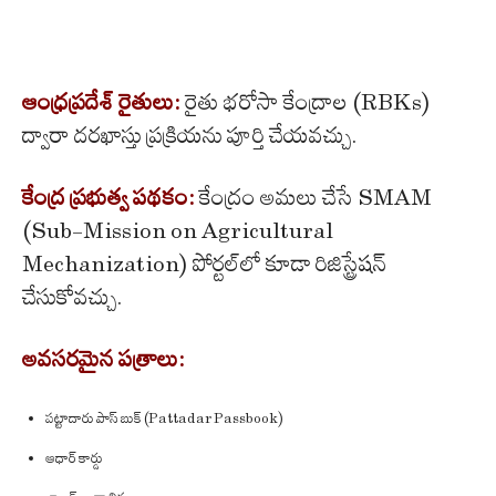
ఆంధ్రప్రదేశ్ రైతులు:
రైతు భరోసా కేంద్రాల (RBKs)
ద్వారా దరఖాస్తు ప్రక్రియను పూర్తి చేయవచ్చు.
కేంద్ర ప్రభుత్వ పథకం:
కేంద్రం అమలు చేసే SMAM
(Sub-Mission on Agricultural
Mechanization) పోర్టల్‌లో కూడా రిజిస్ట్రేషన్
చేసుకోవచ్చు.
అవసరమైన పత్రాలు:
పట్టాదారు పాస్ బుక్ (Pattadar Passbook)
ఆధార్ కార్డు