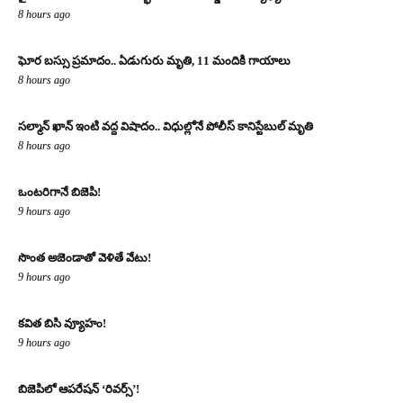
8 hours ago
ఘోర బస్సు ప్రమాదం.. ఏడుగురు మృతి, 11 మందికి గాయాలు
8 hours ago
సల్మాన్ ఖాన్ ఇంటి వద్ద విషాదం.. విధుల్లోనే పోలీస్ కానిస్టేబుల్ మృతి
8 hours ago
ఒంటరిగానే బిజెపి!
9 hours ago
సొంత అజెండాతో వెళితే వేటు!
9 hours ago
కవిత బిసి వ్యూహం!
9 hours ago
బిజెపిలో ఆపరేషన్ ‘రివర్స్’!