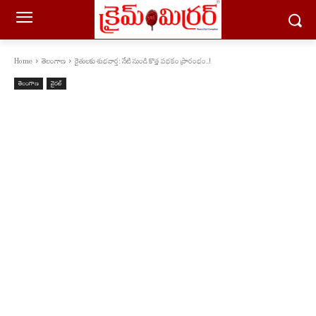
Home
తెలంగాణ
రైతులకు శుభవార్త: నేటి నుండి కొత్త పథకం ప్రారంభం..!
తెలంగాణ
వైరల్