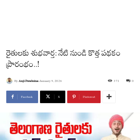
రైతులకు శుభవార్త: నేటి నుండి కొత్త పథకం
ప్రారంభం..!
By
Anji Peraboina
January 9, 2026
371
0
Facebook
X
Pinterest