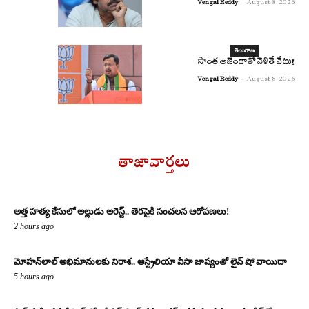
Vengal Reddy
-
August 8, 2026
తెలంగాణ
సొంత అజెండాతో వెళితే వేటు!
Vengal Reddy
-
August 8, 2026
తాజావార్తలు
అత్త హత్య కేసులో అల్లుడు అరెస్ట్.. తెరపైకి సంచలన ఆరోపణలు!
2 hours ago
మోహన్‌లాల్ అభిమానులకు నిరాశ.. ఆస్ట్రేలియా వీసా జాప్యంతో లైవ్ షో వాయిదా
5 hours ago