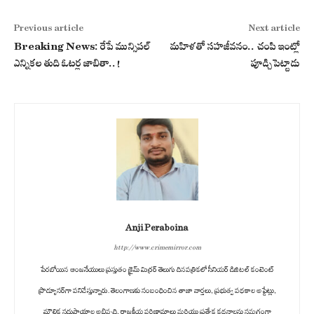
Previous article
Next article
Breaking News: రేపే మున్సిపల్
మహిళతో సహజీవనం.. చంపి ఇంట్లో
ఎన్నికల తుది ఓటర్ల జాబితా..!
పూడ్చిపెట్టాడు
Anji Peraboina
http://www.crimemirror.com
పేరబోయిన ఆంజనేయులు ప్రస్తుతం క్రైమ్ మిర్రర్ తెలుగు దినపత్రికలో సీనియర్ డిజిటల్ కంటెంట్
ప్రొడ్యూసర్‌గా పనిచేస్తున్నారు. తెలంగాణకు సంబంధించిన తాజా వార్తలు, ప్రభుత్వ పథకాల అప్డేట్లు,
మౌలిక సదుపాయాల అభివృద్ధి, రాజకీయ పరిణామాలు మరియు ప్రత్యేక కథనాలను సమగ్రంగా