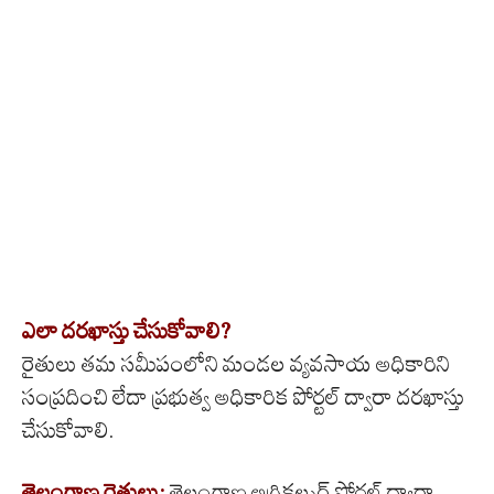
ఎలా దరఖాస్తు చేసుకోవాలి?
రైతులు తమ సమీపంలోని మండల వ్యవసాయ అధికారిని
సంప్రదించి లేదా ప్రభుత్వ అధికారిక పోర్టల్ ద్వారా దరఖాస్తు
చేసుకోవాలి.
తెలంగాణ రైతులు:
తెలంగాణ అగ్రికల్చర్ పోర్టల్ ద్వారా