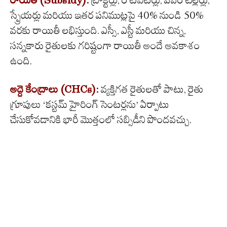
రాయితీ (Subsidy):
ట్రాక్టర్లు, రోటవేటర్లు, పవర్ టిల్లర్లు,
స్ప్రేయర్లు మరియు ఇతర పనిముట్లపై 40% నుండి 50%
వరకు రాయితీ లభిస్తుంది. ఎస్సీ, ఎస్టీ మరియు చిన్న,
సన్నకారు రైతులకు గరిష్టంగా రాయితీ అందే అవకాశం
ఉంది.
అద్దె కేంద్రాలు (CHCs):
వ్యక్తిగత రైతులతో పాటు, రైతు
గ్రూపులు ‘కస్టమ్ హైరింగ్ సెంటర్లను’ ఏర్పాటు
చేసుకోవడానికి భారీ మొత్తంలో సబ్సిడీని పొందవచ్చు.