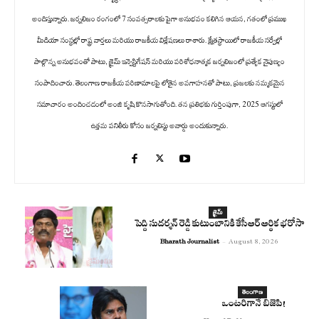
అందిస్తున్నారు. జర్నలిజం రంగంలో 7 సంవత్సరాలకు పైగా అనుభవం కలిగిన ఆయన, గతంలో ప్రముఖ
మీడియా సంస్థల్లో రాష్ట్ర వార్తలు మరియు రాజకీయ విశ్లేషణలు రాశారు. క్షేత్రస్థాయిలో రాజకీయ సర్వేల్లో
పాల్గొన్న అనుభవంతో పాటు, క్రైమ్ ఇన్వెస్టిగేషన్ మరియు పరిశోధనాత్మక జర్నలిజంలో ప్రత్యేక నైపుణ్యం
సంపాదించారు. తెలంగాణ రాజకీయ పరిణామాలపై లోతైన అవగాహనతో పాటు, ప్రజలకు నమ్మకమైన
సమాచారం అందించడంలో అంజి కృషి కొనసాగుతోంది. తన ప్రతిభకు గుర్తింపుగా, 2025 ఆగస్టులో
ఉత్తమ పనితీరు కోసం జర్నలిస్టు అవార్డు అందుకున్నారు.
క్రైమ్
పెద్ది సుదర్శన్ రెడ్డి కుటుంబానికి కేసీఆర్ ఆర్థిక భరోసా
Bharath Journalist
-
August 8, 2026
తెలంగాణ
ఒంటరిగానే బిజెపి!