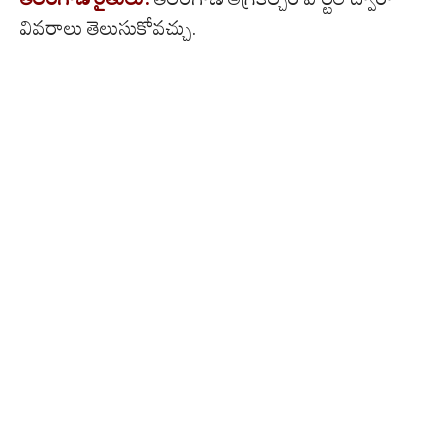
వివరాలు తెలుసుకోవచ్చు.