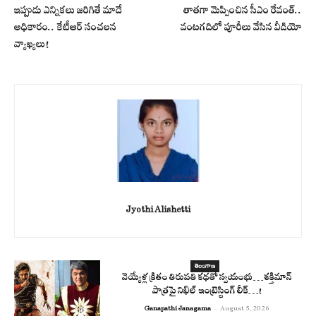
ఇప్పుడు ఎన్నికలు జరిగితే మాదే
తాతగా మెప్పించిన సీఎం రేవంత్..
అధికారం.. కేటీఆర్ సంచలన
వంటగదిలో పూరీలు వేసిన వీడియో
వ్యాఖ్యలు!
Jyothi Alishetti
తెలంగాణ
వెయ్యేళ్ల క్రితం తిరుపతి కథతో స్వయంభు…శక్తిమాన్
పాత్రపై నిఖిల్ ఇంట్రెస్టింగ్ లీక్…!
Ganapathi Janagama
-
August 5, 2026