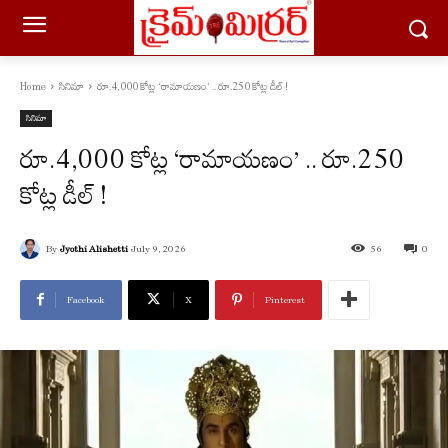
Home
సినిమా
రూ.4,000 కోట్ల ‘రామాయణం’ .. రూ.250 కోట్ల డీల్ !
సినిమా
రూ.4,000 కోట్ల ‘రామాయణం’ .. రూ.250
కోట్ల డీల్ !
By
Jyothi Alishetti
July 9, 2026
56
0
Facebook
X
Pinterest