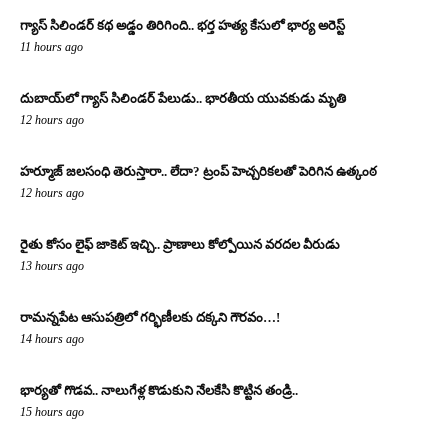
గ్యాస్ సిలిండర్ కథ అడ్డం తిరిగింది.. భర్త హత్య కేసులో భార్య అరెస్ట్
11 hours ago
దుబాయ్‌లో గ్యాస్ సిలిండర్ పేలుడు.. భారతీయ యువకుడు మృతి
12 hours ago
హర్మూజ్ జలసంధి తెరుస్తారా.. లేదా? ట్రంప్ హెచ్చరికలతో పెరిగిన ఉత్కంఠ
12 hours ago
రైతు కోసం లైఫ్ జాకెట్ ఇచ్చి.. ప్రాణాలు కోల్పోయిన వరదల వీరుడు
13 hours ago
రామన్నపేట ఆసుపత్రిలో గర్భిణీలకు దక్కని గౌరవం…!
14 hours ago
భార్యతో గొడవ.. నాలుగేళ్ల కొడుకుని నేలకేసి కొట్టిన తండ్రి..
15 hours ago