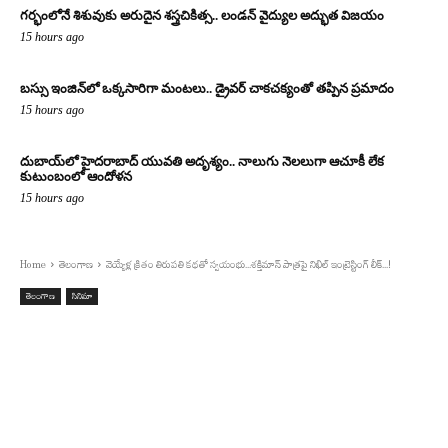
గర్భంలోనే శిశువుకు అరుదైన శస్త్రచికిత్స.. లండన్ వైద్యుల అద్భుత విజయం
15 hours ago
బస్సు ఇంజిన్‌లో ఒక్కసారిగా మంటలు.. డ్రైవర్ చాకచక్యంతో తప్పిన ప్రమాదం
15 hours ago
దుబాయ్‌లో హైదరాబాద్ యువతి అదృశ్యం.. నాలుగు నెలలుగా ఆచూకీ లేక
కుటుంబంలో ఆందోళన
15 hours ago