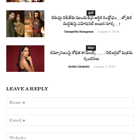
వైరల్
కరుప్పు రిలీజ్‌కు ముందు తీవ్ర ఆర్థిక సంక్షోభం…జ్యోతిక
మద్దతుపై ఎమోషనల్ అయిన సూర్య…!
Ganapathi Janagama
-
August 5, 2026
సినిమా
కమ్యూనిజంపై శోభిత కామెంట్స్…… నెటిజన్లలో మిశ్రమ
స్పందనలు
Jyothi Alishetti
-
August 5, 2026
LEAVE A REPLY
N
E
We