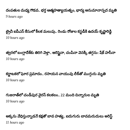
దంపతుల మధ్య గొడవ.. భర్త ఆత్మహత్యాయత్నం, భార్య అనుమానాస్పద మృతి
9 hours ago
ట్రైనీ ఐపీఎస్ కేసులో కీలక మలుపు.. రెండు రోజుల కస్టడీకి ఉదయ్ కృష్ణారెడ్డి
10 hours ago
త్వరలో బంగ్లాదేశ్‌కు తిరిగి వెళ్తా.. అరెస్టైనా, చంపినా వెనక్కి తగ్గను: షేక్ హసీనా
10 hours ago
కర్ణాటకలో ఘోర ప్రమాదం.. రసాయన వాయువు లీక్‌తో ముగ్గురు మృతి
10 hours ago
గుజరాత్‌లో చండీపుర వైరస్ కలకలం.. 22 మంది చిన్నారుల మృతి
10 hours ago
అక్కను వేధిస్తున్నాడనే కక్షతో బావ హత్య.. ఐదుగురు బావమరుదులు అరెస్ట్
11 hours ago