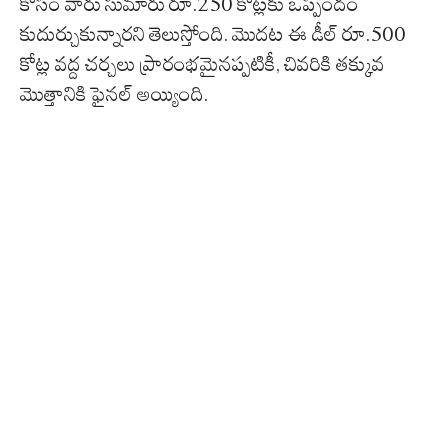
కోసం వారు సుమారు రూ.250 కోట్లకు ఒప్పందం
కుదుర్చుకున్నారని తెలుస్తోంది. మొదట ఈ డీల్ రూ.500
కోట్ల వద్ద చర్చలు ప్రారంభమైనప్పటికీ, చివరికి తక్కువ
మొత్తానికి ఫైనల్ అయ్యింది.