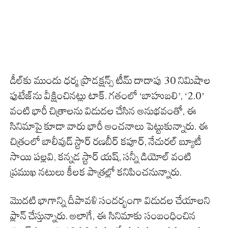
డీల్‌కు ముందు ధర్మ ప్రొడక్షన్స్ టీమ్ దాదాపు 30 నిమిషాల
ఫుటేజ్‌ను వీక్షించినట్లు టాక్. గతంలో ‘బాహుబలి’, ‘2.0’
వంటి భారీ చిత్రాలను విడుదల చేసిన అనుభవంతో, ఈ
సినిమాపై కూడా వారు భారీ అంచనాలు పెట్టుకున్నారు. ఈ
చిత్రంలో బాలీవుడ్ స్టార్ రణబీర్ కపూర్, నేచురల్ బ్యూటీ
సాయి పల్లవి, కన్నడ స్టార్ యష్, సన్నీ డియోల్ వంటి
ప్రముఖ నటులు కీలక పాత్రల్లో కనిపించనున్నారు.
మొదటి భాగాన్ని దీపావళి సందర్భంగా విడుదల చేయాలని
ప్లాన్ చేస్తున్నారు. అలాగే, ఈ సినిమాకు సంబంధించిన