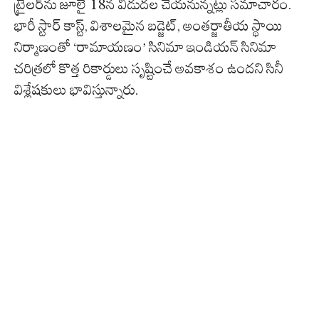
ట్రైలర్‌ను జూలై 18న విడుదల చేయనున్నట్లు సమాచారం.
భారీ స్టార్ కాస్ట్, విశాలమైన బడ్జెట్, అంతర్జాతీయ స్థాయి
నిర్మాణంతో ‘రామాయణం’ సినిమా ఇండియన్ సినిమా
చరిత్రలో కొత్త రికార్డులు సృష్టించే అవకాశం ఉందని సినీ
విశ్లేషకులు భావిస్తున్నారు.