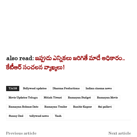
also read:
ఇప్పుడు ఎన్నికలు జరిగితే మాదే అధికారం..
కేటీఆర్ సంచలన వ్యాఖ్యలు!
TAGS
Bollywood updates
Dharma Productions
Indian cinema news
Movie Updates Telugu
Nitish Tiwari
Ramayan Budget
Ramayan Movie
Ramayan Release Date
Ramayan Trailer
Ranbir Kapoor
Sai pallavi
Sunny Deol
tollywood news
Yash
Previous article
Next article