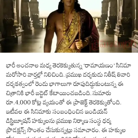
భారీ అంచనాల మధ్య తెరకెక్కుతున్న ‘రామాయణం’ సినిమా
మరోసారి వార్తల్లో నిలిచింది. ప్రముఖ దర్శకుడు నితీష్ తివారి
దర్శకత్వంలో రెండు భాగాలుగా రూపుదిద్దుకుంటున్న ఈ
చిత్రానికి భారీ బడ్జెట్ కేటాయించబడింది. సుమారు
రూ.4,000 కోట్ల వ్యయంతో ఈ ప్రాజెక్ట్ తెరకెక్కుతోంది.
ఇటీవల ఈ సినిమాకు సంబంధించిన ఇండియన్
డిస్ట్రిబ్యూషన్ హక్కులను ప్రముఖ నిర్మాణ సంస్థ ధర్మ
ప్రొడక్షన్స్ సొంతం చేసుకున్నట్లు సమాచారం. ఈ హక్కుల