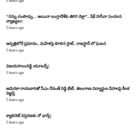
5 hours ago
“నన్ను చంపొచ్చు… అయినా బంగ్లాదేశ్‌కు తిరిగి వెళ్తా”.. షేక్ హసీనా సంచలన
వ్యాఖ్యలు!
5 hours ago
ఆస్పత్రిలోనే ప్రమాదం.. మహిళపై కూలిన స్లాబ్‌.. రాజస్థాన్ లో ఘటన
5 hours ago
విజయసాయిరెడ్డి యూటర్న్!
5 hours ago
అమెరికా రాయబారితో సీఎం రేవంత్ రెడ్డి భేటీ.. తెలంగాణ విద్యార్థుల వీసాలపై కీలక
విజ్ఞప్తి
5 hours ago
క్యాబినెట్ విస్తరణకు నో ఛాన్స్!
5 hours ago