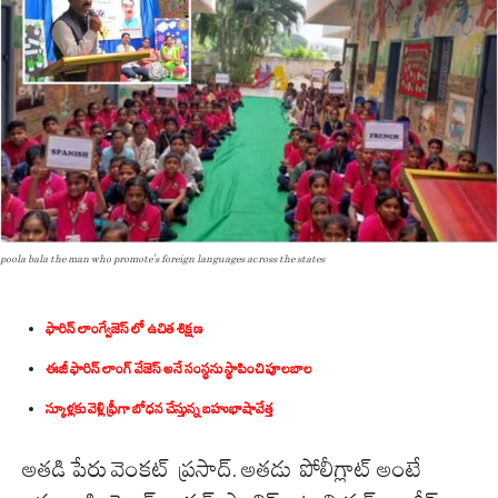
poola bala the man who promote's foreign languages across the states
ఫారిన్ లాంగ్వేజెస్ లో ఉచిత శిక్షణ
ఈజీ ఫారిన్ లాంగ్ వేజెస్ అనే సంస్థను స్థాపించి పూలబాల
స్కూళ్లకు వెళ్లి ఫ్రీగా బోధన చేస్తున్న బహుభాషావేత్త
అతడి పేరు వెంకట్ ప్రసాద్. అతడు పోలీగ్లాట్ అంటే