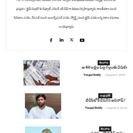
ప్రస్తుతం ‘క్రైమ్ మిర్రర్’కు డిప్యూటీ ఎడిటర్ ఇన్ చీఫ్ గా విధులు నిర్వహిస్తున్నారు. రాజకీయాల నుంచి
సినిమాల వరకు.. నేషనల్ నుంచి ఇంటర్నేషనల్ వరకు.. స్పోర్ట్స్ నుంచి క్రైమ్ వరకు అన్ని రకాల కథనాలు
అందిస్తున్నారు.
తెలంగాణ
ఆ 60 లక్షల ఓట్ల గల్లంతు వెనుక!
Vengal Reddy
-
August 6, 2026
ఆంధ్ర ప్రదేశ్
టిడిపిలోకి దేవినేని అవినాష్?
Vengal Reddy
-
August 6, 2026
తెలంగాణ