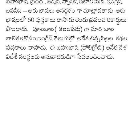
బహుభాషి. ఫ్రెంచ్ , జర్మన్, స్పానిష్ ఇటాలియన్, ఇంగ్లీష్,
జపనీస్ – ఆరు భాషలు అనర్గళం గా మాట్లాడతాడు. ఆరు
భాషలలో 60 పుస్తకాలు రాసాడు రెండు ప్రపంచ రికార్డులు
పొందాడు. పూలబాల( కలంపేరు) గా మారి బాల
బాలికలకోసం ఇంగ్లీష్ తెలుగుల్లో అనేక చిన్న పిల్లల కథల
పుస్తకాలు రాసాడు. ఈ బహుభాషి (పోలిగ్లోట్) అనేక దేశ
విదేశీ సంస్థలకు అనువాదకుడిగా సేవలందించాడు.