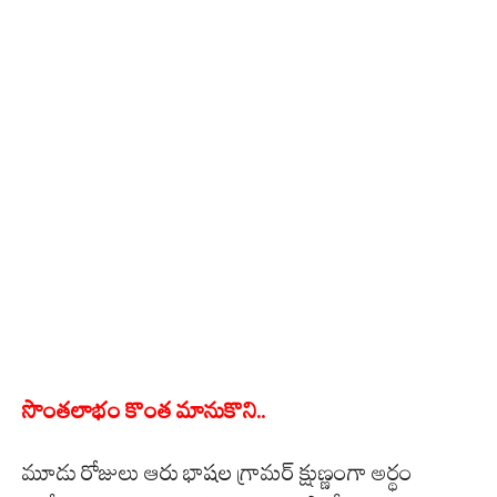
సొంతలాభం కొంత మానుకొని..
మూడు రోజులు ఆరు భాషల గ్రామర్ క్షుణ్ణంగా అర్థం