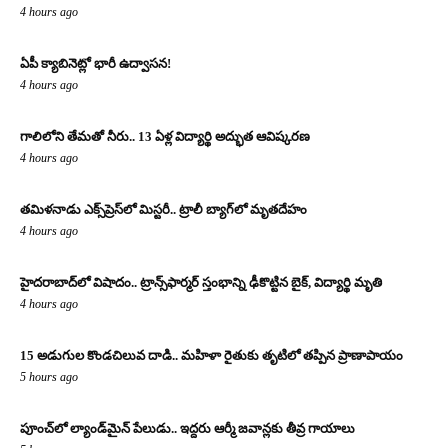
4 hours ago
ఏపీ క్యాబినెట్లో భారీ ఉద్వాసన!
4 hours ago
గాలిలోని తేమతో నీరు.. 13 ఏళ్ల విద్యార్థి అద్భుత ఆవిష్కరణ
4 hours ago
తమిళనాడు ఎక్స్‌ప్రెస్‌లో మిస్టరీ.. ట్రాలీ బ్యాగ్‌లో మృతదేహం
4 hours ago
హైదరాబాద్‌లో విషాదం.. ట్రాన్స్‌ఫార్మర్ స్తంభాన్ని ఢీకొట్టిన బైక్, విద్యార్థి మృతి
4 hours ago
15 అడుగుల కొండచిలువ దాడి.. మహిళా రైతుకు తృటిలో తప్పిన ప్రాణాపాయం
5 hours ago
పూంచ్‌లో ల్యాండ్‌మైన్ పేలుడు.. ఇద్దరు ఆర్మీ జవాన్లకు తీవ్ర గాయాలు