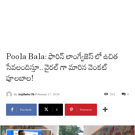
Poola Bala: ఫారిన్ లాంగ్వేజెస్ లో ఉచిత
సేవలందిస్తూ.. వైరల్ గా మారిన వెంకట్
పూలబాల!
By
Anjibabu Ch
February 17, 2026
262
0
Facebook
X
Pinterest