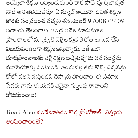
అయ్యేలా శిక్షణ ఇవ్వబడుతుంది రాక పొతే పూర్తి బాధ్యత
నాదే అని తెలియజేస్తూ ఏ స్కూల్ అయినా ఉచిత శిక్షణ
కొరకు సంప్రదించ వచ్చని తన నెంబర్ 9700877409
ఇచ్చాడు. తెలంగాణ ఆంధ్ర అనేక మారుమూల
ప్రాంతాలలో స్కూల్స్ కి వెళ్లి అక్కడ 3 రోజులు బస చేసి
విజయవంతంగా శిక్షణ ఇస్తున్నాడు. ఐతే ఇలా
దూరప్రాంతాలకు వెళ్లి శిక్షణ ఇచ్చేటప్పుడు తన సంస్థను
మూసేయాల్సి ఉంటుంది. అందువల్ల తను కొన్ని ఎడ్మిషన్లు
కోల్పోవలసి వస్తుందని చెప్పారు పూలబాల. ఈ సమాజ
సేవకు గాను ఈయనకి ఏదైనా గుర్తింపు రావాలని
కోరుకుందాం!
Read Also:
వందేమాతరం కొత్త ప్రోటోకాల్.. ఎప్పుడు
ఆలపించాలంటే?