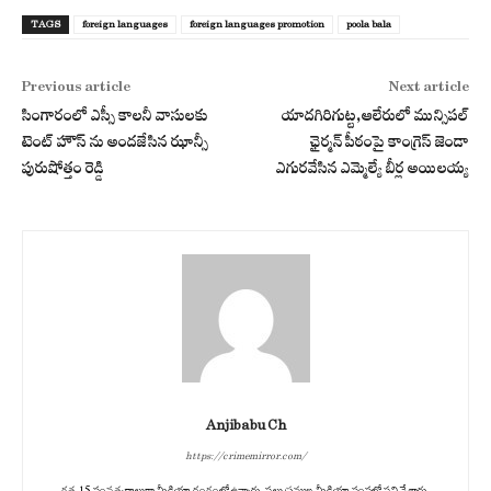
TAGS
foreign languages
foreign languages promotion
poola bala
Previous article
Next article
సింగారంలో ఎస్సీ కాలనీ వాసులకు
యాదగిరిగుట్ట,ఆలేరులో మున్సిపల్
టెంట్ హౌస్ ను అందజేసిన ఝాన్సీ
ఛైర్మన్ పీఠంపై కాంగ్రెస్ జెండా
పురుషోత్తం రెడ్డి
ఎగురవేసిన ఎమ్మెల్యే బీర్ల అయిలయ్య
Anjibabu Ch
https://crimemirror.com/
గత 15 సంవత్సరాలుగా మీడియా రంగంలో ఉన్నారు. పలు ప్రముఖ మీడియా సంస్థల్లో పని చేశారు.