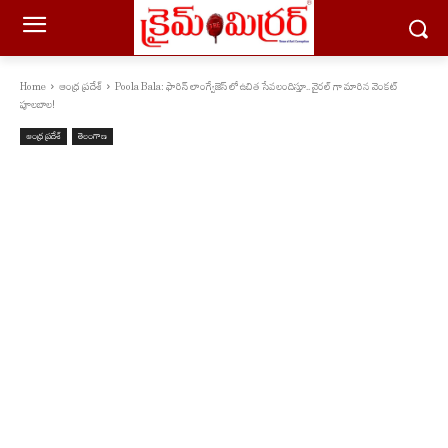
Home
ఆంధ్ర ప్రదేశ్
Poola Bala: ఫారిన్ లాంగ్వేజెస్ లో ఉచిత సేవలందిస్తూ.. వైరల్ గా మారిన వెంకట్
పూలబాల!
ఆంధ్ర ప్రదేశ్
తెలంగాణ