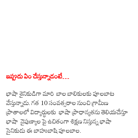
ఇప్పుడు ఏం చేస్తున్నాడంటే…
భాషా శైనికుడిగా మారి బాల బాలికులకు పూలబాట
వేస్తున్నాడు. గత 10 సంవత్సరాల నుంచి గ్రామీణ
ప్రాతాలలో విద్యార్ధులకు భాషా ప్రాధాన్యతను తెలియచేస్తూ
భాషా నైపుణ్యాల పై ఉచితంగా శిక్షణ నిస్తున్న భాషా
సైనికుడు ఈ బాహుబాషి పూలబాల.