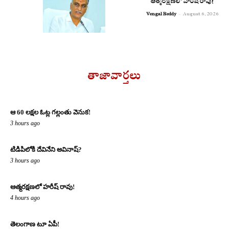
ఆత్మరక్షణలో హరీష్ రావు!
Vengal Reddy
-
August 6, 2026
తాజావార్తలు
ఆ 60 లక్షల ఓట్ల గల్లంతు వెనుక!
3 hours ago
టిడిపిలోకి దేవినేని అవినాష్?
3 hours ago
ఆత్మరక్షణలో హరీష్ రావు!
4 hours ago
తెలంగాణ టూ ఏపీ!