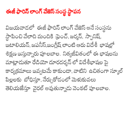
ఈజీ ఫారిన్ లాంగ్ వేజెస్ సంస్థ స్థాపన
విజయవాడలో ఈజీ ఫారిన్ లాంగ్ వేజెస్ అనే సంస్థను
స్థాపించి వేలాది మందికి ఫ్రెంచ్, జర్మన్, స్పానిష్,
ఇటాలియన్, జపనీస్,ఇంగ్లీష్ లాంటి ఆరు విదేశీ భాషల్లో
శిక్షణ ఇస్తున్నారు పూలబాల. నిత్యజీవితంలో ఈ భాషలను
మాట్లాడుతూ రేడియో దూరదర్శన్ లో విదేశీభాషల పై
కార్యక్రమాలు ఇవ్వటమే కాకుండా, వాటిని ఉచితంగా స్కూల్
పిల్లలకు బోధిస్తూ, నేర్చుకోడంలో మెళుకువలు
తెలియజేస్తూ వైరల్ అవుతున్నాడు వెంకట్ పూలబాల.