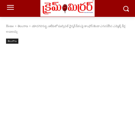
Home
తెలంగాణ
యాదగిరిగుట్ట,ఆలేరులో మున్సిపల్ ఛైర్మన్ పీఠంపై కాంగ్రెస్ జెండా ఎగురవేసిన ఎమ్మెల్యే బీర్ల
అయిలయ్య
తెలంగాణ