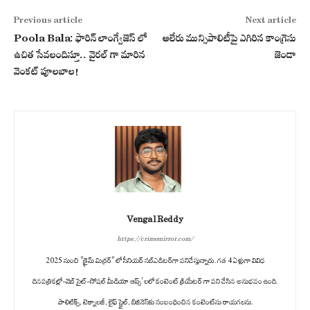
Previous article
Next article
Poola Bala: ఫారిన్ లాంగ్వేజెస్ లో
ఆలేరు మున్సిపాలిటీపై ఎగిరిన కాంగ్రెసు
ఉచిత సేవలందిస్తూ.. వైరల్ గా మారిన
జెండా
వెంకట్ పూలబాల!
Vengal Reddy
https://crimemirror.com/
2025 నుంచి "క్రైమ్ మిర్రర్" లో సీనియర్ సబ్‌ఎడిటర్‌గా పనిచేస్తున్నారు. గత 4 ఏళ్లుగా వివిధ
దినపత్రికల్లో-వెబ్ సైట్-సోషల్ మీడియా ఆప్స్' లలో కంటెంట్ క్రియేటర్ గా పని చేసిన అనుభవం ఉంది.
పాలిటిక్స్‌, టెక్నాలజీ, లైఫ్‌ స్టైల్‌, బిజినెస్‌కు సంబంధించిన కంటెంట్‌ను రాయగలను.