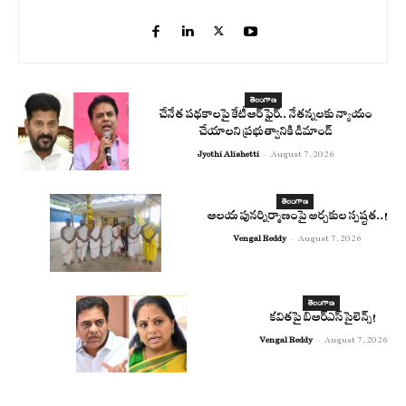
తెలంగాణ
చేనేత పథకాలపై కేటీఆర్ ఫైర్.. నేతన్నలకు న్యాయం
చేయాలని ప్రభుత్వానికి డిమాండ్
Jyothi Alishetti
-
August 7, 2026
తెలంగాణ
ఆలయ పునర్నిర్మాణంపై అర్చకుల స్పష్టత..!
Vengal Reddy
-
August 7, 2026
తెలంగాణ
కవితపై బిఆర్ఎస్ సైలెన్స్!
Vengal Reddy
-
August 7, 2026