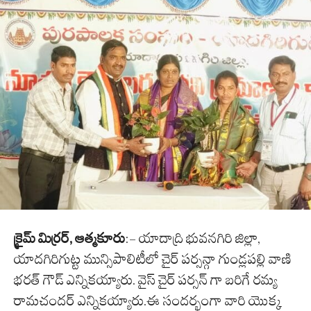
క్రైమ్ మిర్రర్, ఆత్మకూరు
:- యాదాద్రి భువనగిరి జిల్లా,
యాదగిరిగుట్ట మున్సిపాలిటీలో చైర్ పర్సన్గా గుండ్లపల్లి వాణి
భరత్ గౌడ్ ఎన్నికయ్యారు. వైస్ చైర్ పర్సన్ గా బరిగే రమ్య
రామచందర్ ఎన్నికయ్యారు.ఈ సందర్భంగా వారి యొక్క