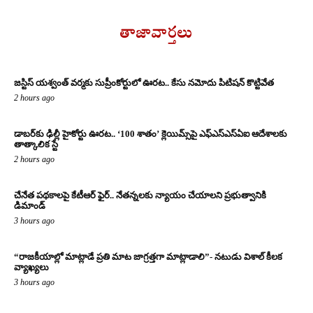
తాజావార్తలు
జస్టిస్ యశ్వంత్ వర్మకు సుప్రీంకోర్టులో ఊరట.. కేసు నమోదు పిటిషన్ కొట్టివేత
2 hours ago
డాబర్‌కు ఢిల్లీ హైకోర్టు ఊరట.. ‘100 శాతం’ క్లెయిమ్స్‌పై ఎఫ్‌ఎస్‌ఎస్‌ఏఐ ఆదేశాలకు
తాత్కాలిక స్టే
2 hours ago
చేనేత పథకాలపై కేటీఆర్ ఫైర్.. నేతన్నలకు న్యాయం చేయాలని ప్రభుత్వానికి
డిమాండ్
3 hours ago
“రాజకీయాల్లో మాట్లాడే ప్రతి మాట జాగ్రత్తగా మాట్లాడాలి”- నటుడు విశాల్ కీలక
వ్యాఖ్యలు
3 hours ago