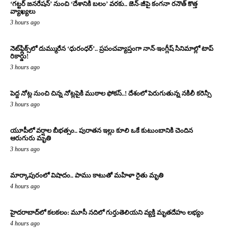
‘గట్టర్ జనరేషన్’ నుంచి ‘దేశానికి బలం’ వరకు.. జెన్-జీపై కంగనా రనౌత్ కొత్త
వ్యాఖ్యలు
3 hours ago
నెట్‌ఫ్లిక్స్‌లో దుమ్మురేన ‘ధురంధర్’.. ప్రపంచవ్యాప్తంగా నాన్-ఇంగ్లీష్ సినిమాల్లో టాప్
రికార్డు!
3 hours ago
పెద్ద నోట్ల నుంచి చిన్న నోట్లపైకి ముఠాల ఫోకస్..! దేశంలో పెరుగుతున్న నకిలీ కరెన్సీ
3 hours ago
యూపీలో వర్షాల బీభత్సం.. పురాతన ఇల్లు కూలి ఒకే కుటుంబానికి చెందిన
ఆరుగురు మృతి
3 hours ago
మార్కాపురంలో విషాదం.. పాము కాటుతో మహిళా రైతు మృతి
4 hours ago
హైదరాబాద్‌లో కలకలం: మూసీ నదిలో గుర్తుతెలియని వ్యక్తి మృతదేహం లభ్యం
4 hours ago