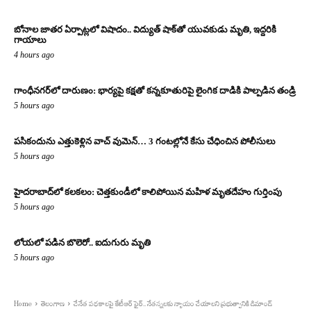
బోనాల జాతర ఏర్పాట్లలో విషాదం.. విద్యుత్ షాక్‌తో యువకుడు మృతి, ఇద్దరికి
గాయాలు
4 hours ago
గాంధీనగర్‌లో దారుణం: భార్యపై కక్షతో కన్నకూతురిపై లైంగిక దాడికి పాల్పడిన తండ్రి
5 hours ago
పసికందును ఎత్తుకెళ్లిన వాచ్ వుమెన్… 3 గంటల్లోనే కేసు చేధించిన పోలీసులు
5 hours ago
హైదరాబాద్‌లో కలకలం: చెత్తకుండీలో కాలిపోయిన మహిళ మృతదేహం గుర్తింపు
5 hours ago
లోయలో పడిన బొలెరో.. ఐదుగురు మృతి
5 hours ago