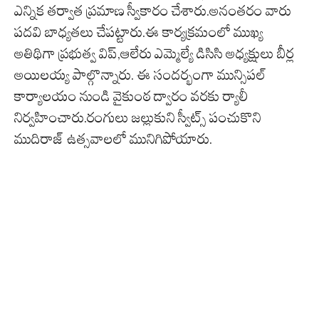
ఎన్నిక తర్వాత ప్రమాణ స్వీకారం చేశారు.అనంతరం వారు
పదవి బాధ్యతలు చేపట్టారు.ఈ కార్యక్రమంలో ముఖ్య
అతిథిగా ప్రభుత్వ విప్,ఆలేరు ఎమ్మెల్యే డిసిసి అధ్యక్షులు బీర్ల
అయిలయ్య పాల్గొన్నారు. ఈ సందర్భంగా మున్సిపల్
కార్యాలయం నుండి వైకుంఠ ద్వారం వరకు ర్యాలీ
నిర్వహించారు.రంగులు జల్లుకుని స్వీట్స్ పంచుకొని
ముదిరాజ్ ఉత్సవాలలో మునిగిపోయారు.