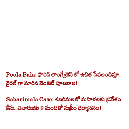
Poola Bala: ఫారిన్ లాంగ్వేజెస్ లో ఉచిత సేవలందిస్తూ..
వైరల్ గా మారిన వెంకట్ పూలబాల!
Sabarimala Case: శబరిమలలో మహిళలకు ప్రవేశం
కేసు.. విచారణకు 9 మందితో సుప్రీం ధర్మాసనం!