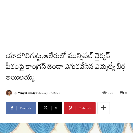
యాదగిరిగుట్ట,ఆలేరులో మున్సిపల్ ఛైర్మన్
పీఠంపై కాంగ్రెస్ జెండా ఎగురవేసిన ఎమ్మెల్యే బీర్ల
అయిలయ్య
By
Vengal Reddy
February 17, 2026
170
0
Facebook
X
Pinterest