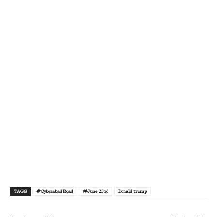
TAGS
#Cyberabad Road
#June 23rd
Donald trump