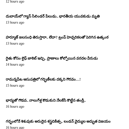
12 hours ago
దుబాయ్‌లో గ్యాస్ సిలిండర్ పేలుడు.. భారతీయ యువకుడు మృతి
13 hours ago
హర్మూజ్ జలసంధి తెరుస్తారా.. లేదా? ట్రంప్ హెచ్చరికలతో పెరిగిన ఉత్కంఠ
13 hours ago
రైతు కోసం లైఫ్ జాకెట్ ఇచ్చి.. ప్రాణాలు కోల్పోయిన వరదల వీరుడు
14 hours ago
రామన్నపేట ఆసుపత్రిలో గర్భిణీలకు దక్కని గౌరవం…!
15 hours ago
భార్యతో గొడవ.. నాలుగేళ్ల కొడుకుని నేలకేసి కొట్టిన తండ్రి..
16 hours ago
గర్భంలోనే శిశువుకు అరుదైన శస్త్రచికిత్స.. లండన్ వైద్యుల అద్భుత విజయం
16 hours ago