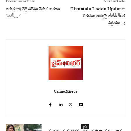
Previous article
Next article
అమరనాథ రెడ్డి మౌనం వెనుక కార‌ణం
Tirumala Laddu Update:
ఏంటీ…?
తిరుమల లడ్డూపై టీటీడీ కీలక
నిర్ణయం..!
Crime Mirror
క్రైమ్