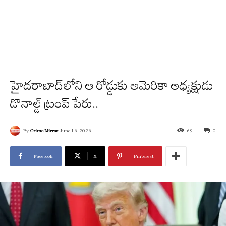
హైదరాబాద్‌లోని ఆ రోడ్డుకు అమెరికా అధ్యక్షుడు
డొనాల్డ్ ట్రంప్ పేరు..
By
Crime Mirror
June 16, 2026
69
0
Facebook
X
Pinterest