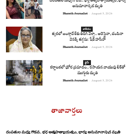
దంపతుల మధ్య గొడవ.. భర్త ఆత్మహత్యాయత్నం, భార్య
అనుమానాస్పద మృతి
Bharath Journalist
-
August 5, 2026
జాతీయం
త్వరలో బంగ్లాదేశ్‌కు తిరిగి వెళ్తా.. అరెస్టైనా, చంపినా
వెనక్కి తగ్గను: షేక్ హసీనా
Bharath Journalist
-
August 5, 2026
క్రైమ్
కర్ణాటకలో ఘోర ప్రమాదం.. రసాయన వాయువు లీక్‌తో
ముగ్గురు మృతి
Bharath Journalist
-
August 5, 2026
తాజావార్తలు
దంపతుల మధ్య గొడవ.. భర్త ఆత్మహత్యాయత్నం, భార్య అనుమానాస్పద మృతి