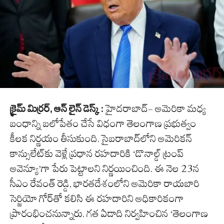
క్రైమ్ మిర్రర్, ఆన్ లైన్ డెస్క్ :
హైదరాబాద్‌- అమెరికా మధ్య
బంధాన్ని బలోపేతం చేసే విధంగా తెలంగాణ ప్రభుత్వం
కీలక నిర్ణయం తీసుకుంది. సైబరాబాద్‌లోని అమెరికన్
కాన్సులేట్‌కు వెళ్లే ప్రధాన రహదారికి ‘డొనాల్డ్ ట్రంప్
అవెన్యూ’గా పేరు పెట్టాలని నిర్ణయించింది. ఈ నెల 23న
సీఎం రేవంత్ రెడ్డి, భారతదేశంలోని అమెరికా రాయబారి
సెర్జియో గోర్‌తో కలిసి ఈ రహదారిని అధికారికంగా
ప్రారంభించనున్నారు. గత ఏడాది నిర్వహించిన ‘తెలంగాణ