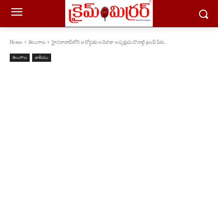
Home
తెలంగాణ
హైదరాబాద్‌లోని ఆ రోడ్డుకు అమెరికా అధ్యక్షుడు డొనాల్డ్ ట్రంప్ పేరు..
తెలంగాణ
జాతీయం