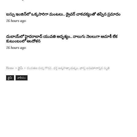
బస్సు ఇంజిన్‌లో ఒక్కసారిగా మంటలు.. డ్రైవర్ చాకచక్యంతో తప్పిన ప్రమాదం
16 hours ago
దుబాయ్‌లో హైదరాబాద్ యువతి అదృశ్యం.. నాలుగు నెలలుగా ఆచూకీ లేక
కుటుంబంలో ఆందోళన
16 hours ago