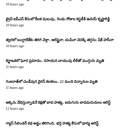
10 hours ago
ట్రైనీ ఐపీఎస్ కేసులో కీలక మలుపు.. రెండు రోజుల కస్టడీకి ఉదయ్ కృష్ణారెడ్డి
10 hours ago
త్వరలో బంగ్లాదేశ్‌కు తిరిగి వెళ్తా.. అరెస్టైనా, చంపినా వెనక్కి తగ్గను: షేక్ హసీనా
10 hours ago
కర్ణాటకలో ఘోర ప్రమాదం.. రసాయన వాయువు లీక్‌తో ముగ్గురు మృతి
11 hours ago
గుజరాత్‌లో చండీపుర వైరస్ కలకలం.. 22 మంది చిన్నారుల మృతి
11 hours ago
అక్కను వేధిస్తున్నాడనే కక్షతో బావ హత్య.. ఐదుగురు బావమరుదులు అరెస్ట్
12 hours ago
గ్యాస్ సిలిండర్ కథ అడ్డం తిరిగింది.. భర్త హత్య కేసులో భార్య అరెస్ట్