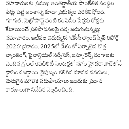
రహదారులకు ప్రముఖ అంతర్జాతీయ సాంకేతిక సంస్థల
పేర్లు పెట్టే అంశాన్ని కూడా ప్రభుత్వం పరిశీలిస్తోంది.
గూగుల్, మైక్రోసాఫ్ట్ వంటి కంపెనీల పేర్లను రోడ్లకు
కేటాయించే ప్రతిపాదనలపై చర్చ జరుగుతున్నట్లు
సమాచారం. ఇటీవల విడుదలైన ‘జీసీసీ ల్యాండ్‌స్కేప్ రిపోర్ట్
2026’ ప్రకారం, 2025లో దేశంలో ఏర్పాటైన కొత్త
బ్యాంకింగ్, ఫైనాన్షియల్ సర్వీసెస్, ఇన్సూరెన్స్ రంగాలకు
చెందిన గ్లోబల్ కెపబిలిటీ సెంటర్లలో సగం హైదరాబాద్‌లోనే
స్థాపించబడ్డాయి. నైపుణ్యం కలిగిన మానవ వనరులు,
మెరుగైన మౌలిక సదుపాయాలు ఇందుకు ప్రధాన
కారణాలుగా నివేదిక వెల్లడించింది.