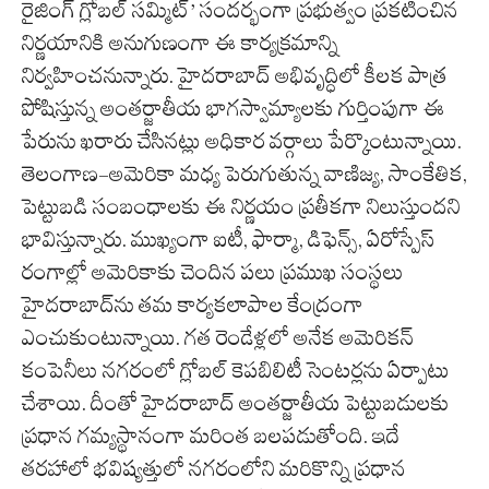
రైజింగ్ గ్లోబల్ సమ్మిట్’ సందర్భంగా ప్రభుత్వం ప్రకటించిన
నిర్ణయానికి అనుగుణంగా ఈ కార్యక్రమాన్ని
నిర్వహించనున్నారు. హైదరాబాద్ అభివృద్ధిలో కీలక పాత్ర
పోషిస్తున్న అంతర్జాతీయ భాగస్వామ్యాలకు గుర్తింపుగా ఈ
పేరును ఖరారు చేసినట్లు అధికార వర్గాలు పేర్కొంటున్నాయి.
తెలంగాణ-అమెరికా మధ్య పెరుగుతున్న వాణిజ్య, సాంకేతిక,
పెట్టుబడి సంబంధాలకు ఈ నిర్ణయం ప్రతీకగా నిలుస్తుందని
భావిస్తున్నారు. ముఖ్యంగా ఐటీ, ఫార్మా, డిఫెన్స్, ఏరోస్పేస్
రంగాల్లో అమెరికాకు చెందిన పలు ప్రముఖ సంస్థలు
హైదరాబాద్‌ను తమ కార్యకలాపాల కేంద్రంగా
ఎంచుకుంటున్నాయి. గత రెండేళ్లలో అనేక అమెరికన్
కంపెనీలు నగరంలో గ్లోబల్ కెపబిలిటీ సెంటర్లను ఏర్పాటు
చేశాయి. దీంతో హైదరాబాద్ అంతర్జాతీయ పెట్టుబడులకు
ప్రధాన గమ్యస్థానంగా మరింత బలపడుతోంది. ఇదే
తరహాలో భవిష్యత్తులో నగరంలోని మరికొన్ని ప్రధాన