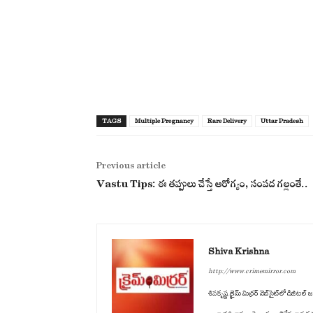
TAGS
Multiple Pregnancy
Rare Delivery
Uttar Pradesh
Previous article
Vastu Tips: ఈ తప్పులు చేస్తే ఆరోగ్యం, సంపద గల్లంతే..
Shiva Krishna
http://www.crimemirror.com
శివకృష్ణ క్రైమ్ మిర్రర్ వెబ్‌సైట్‌లో డిజ