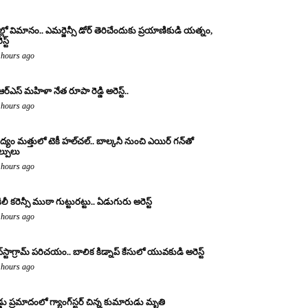
ల్లో విమానం.. ఎమర్జెన్సీ డోర్ తెరిచేందుకు ప్రయాణికుడి యత్నం,
స్ట్
 hours ago
ఆర్ఎస్ మహిళా నేత రూపా రెడ్డి అరెస్ట్..
 hours ago
్యం మత్తులో టెకీ హల్‌చల్.. బాల్కనీ నుంచి ఎయిర్ గన్‌తో
ల్పులు
 hours ago
ిలీ కరెన్సీ ముఠా గుట్టురట్టు.. ఏడుగురు అరెస్ట్
 hours ago
్‌స్టాగ్రామ్ పరిచయం.. బాలిక కిడ్నాప్ కేసులో యువకుడి అరెస్ట్
 hours ago
డ్డు ప్రమాదంలో గ్యాంగ్‌స్టర్ చిన్న కుమారుడు మృతి