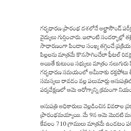
గర్భధారణ ప్రారంభ దశలోనే అల్ట్రాసౌండ్ పరీక
వైద్యులు గుర్తించారు. ఇలాంటి సందర్భాల్లో
సాధారణంగా పిండాల సంఖ్య తగ్గించే ప్రక్రియ
పిల్లలను మాత్రమే కొనసాగించేలా ఫీటల్ రిడ
అయితే కుటుంబ సభ్యులు మాత్రం నలుగురు పి
గర్భధారణ సమయంలో అమీనాకు రక్తపోటు తీ
సమస్యలు రావడం వల్ల పలుమార్లు ఆసుపత్రిలో చే
పర్యవేక్షణలో ఆమె ఆరోగ్యాన్ని క్రమంగా నియం
ఆసుపత్రి అధికారులు వెల్లడించిన వివరాల ప
ప్రారంభమయ్యాయి. మే 9న ఆమె మొదటి మగబి
కేవలం 710 గ్రాములు మాత్రమే ఉండటం పరిస్థి