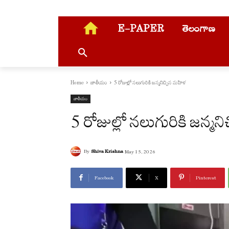
E-PAPER
తెలంగాణ
Home
జాతీయం
5 రోజుల్లో నలుగురికి జన్మనిచ్చిన మహిళ
జాతీయం
5 రోజుల్లో నలుగురికి జన్మన
By
Shiva Krishna
May 15, 2026
Facebook
X
Pinterest