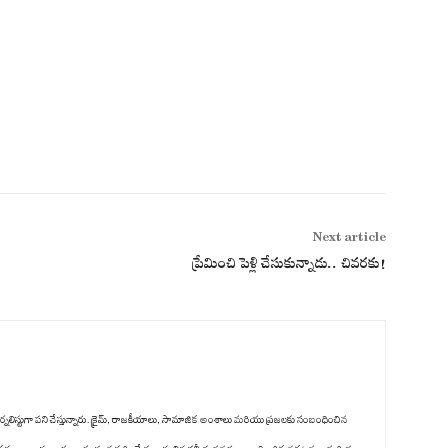
Next article
ప్రేమించి పెళ్లి చేసుకున్నాడు.. చివరకు!
ిటల్ జర్నలిస్టుగా పని చేస్తున్నారు. క్రైమ్, రాజకీయాలు, సామాజిక అంశాలు మరియు ప్రజలకు సంబంధించిన