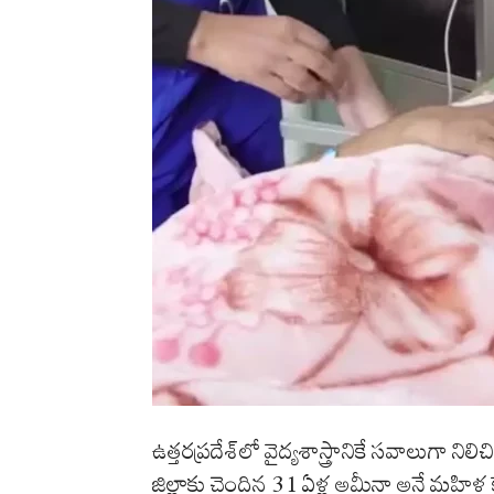
ఉత్తరప్రదేశ్‌లో వైద్యశాస్త్రానికే సవాలుగా
జిల్లాకు చెందిన 31 ఏళ్ల అమీనా అనే మహిళ