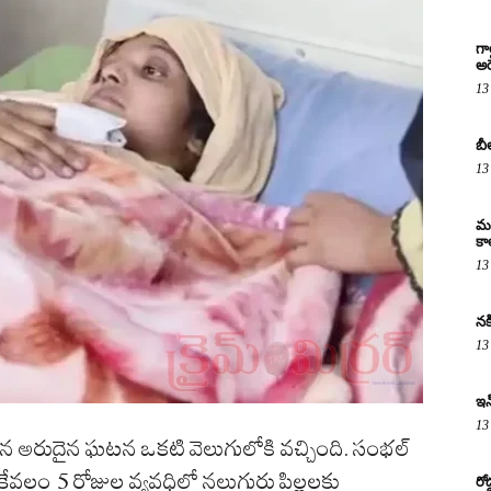
గా
అరె
13
బీ
13
మద
కా
13
నక
13
ఇన
13
 నిలిచిన అరుదైన ఘటన ఒకటి వెలుగులోకి వచ్చింది. సంభల్
 కేవలం 5 రోజుల వ్యవధిలో నలుగురు పిల్లలకు
రో