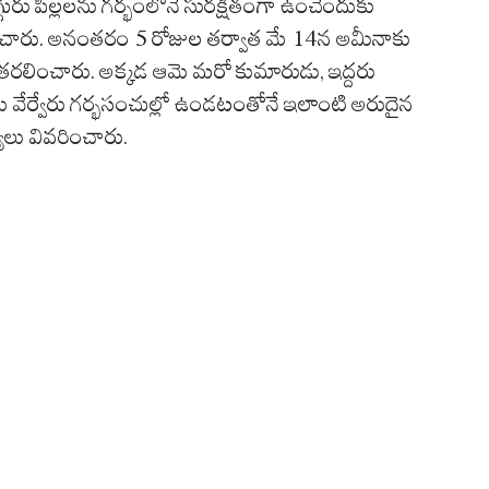
గురు పిల్లలను గర్భంలోనే సురక్షితంగా ఉంచేందుకు
సాగించారు. అనంతరం 5 రోజుల తర్వాత మే 14న అమీనాకు
కి తరలించారు. అక్కడ ఆమె మరో కుమారుడు, ఇద్దరు
ులు వేర్వేరు గర్భసంచుల్లో ఉండటంతోనే ఇలాంటి అరుదైన
యులు వివరించారు.