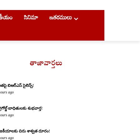
ాతీయం
సినిమా
ఇతరములు
తాజావార్తలు
ితపై బిఆర్ఎస్ సైలెన్స్!
hours ago
్రిగోల్డ్ బాధితులకు శుభవార్త!
hours ago
జకీయాలకు చిరు శాశ్వత దూరం!
hours ago