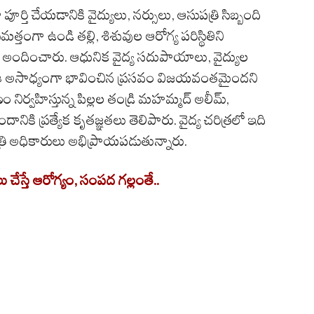
్తి చేయడానికి వైద్యులు, నర్సులు, ఆసుపత్రి సిబ్బంది
మత్తంగా ఉండి తల్లి, శిశువుల ఆరోగ్య పరిస్థితిని
 అందించారు. ఆధునిక వైద్య సదుపాయాలు, వైద్యుల
ే ఈ అసాధ్యంగా భావించిన ప్రసవం విజయవంతమైందని
ణం నిర్వహిస్తున్న పిల్లల తండ్రి మహమ్మద్ అలీమ్,
ానికి ప్రత్యేక కృతజ్ఞతలు తెలిపారు. వైద్య చరిత్రలో ఇది
ి అధికారులు అభిప్రాయపడుతున్నారు.
చేస్తే ఆరోగ్యం, సంపద గల్లంతే..