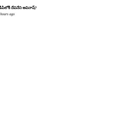
డిపిలోకి దేవినేని అవినాష్?
 hours ago