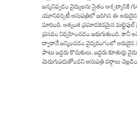
జన్మనివ్వడం వైద్యులను సైతం ఆశ్చర్యానికి గు
యూనివర్సిటీ ఆసుపత్రిలో జరిగిన ఈ అరుదైన
మారింది. అత్యంత ప్రమాదకరమైన మల్టిపుల్ ప్రెగ్
ప్రసవం నిర్వహించడం జరుగుతుంది. కానీ 
ద్వారానే జన్మించడం వైద్యరంగంలో అరుదైన స
పాటు ఇద్దరు కొడుకులు, ఇద్దరు కూతుర్లు వైద
మెరుగుపడుతోందని ఆసుపత్రి వర్గాలు వెల్లడ