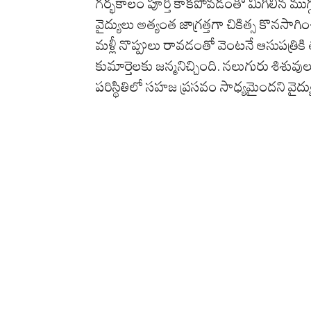
గర్భకాలం పూర్తి కాకపోవడంతో మిగిలిన ముగ్
వైద్యులు అత్యంత జాగ్రత్తగా చికిత్స కొన
మళ్లీ నొప్పులు రావడంతో వెంటనే ఆసుపత్రి
కుమార్తెలకు జన్మనిచ్చింది. నలుగురు శిశువ
పరిస్థితిలో సహజ ప్రసవం సాధ్యమైందని వైద్