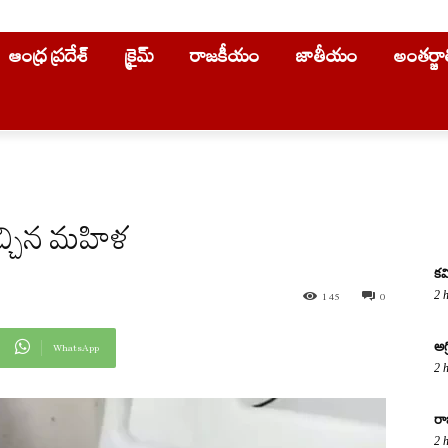
ఆంధ్ర ప్రదేశ్
క్రైమ్
రాజకీయం
జాతీయం
అంతర్జ
ిచ్చిన మహిళ
కవ
2 
145
0
అగ
WhatsApp
2 
రా
2 