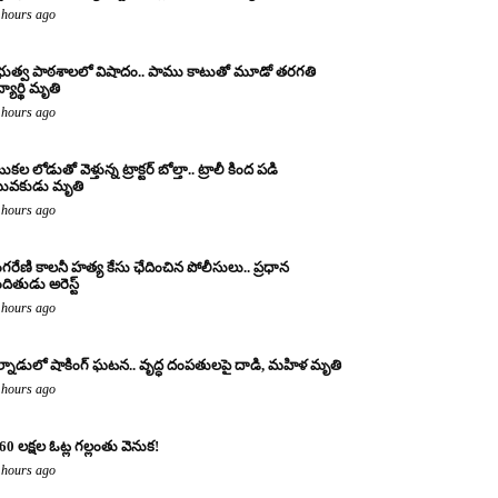
 hours ago
రభుత్వ పాఠశాలలో విషాదం.. పాము కాటుతో మూడో తరగతి
్యార్థి మృతి
 hours ago
కల లోడుతో వెళ్తున్న ట్రాక్టర్ బోల్తా.. ట్రాలీ కింద పడి
ువకుడు మృతి
 hours ago
ంగరేణి కాలనీ హత్య కేసు ఛేదించిన పోలీసులు.. ప్రధాన
ందితుడు అరెస్ట్
 hours ago
్నాడులో షాకింగ్ ఘటన.. వృద్ధ దంపతులపై దాడి, మహిళ మృతి
 hours ago
60 లక్షల ఓట్ల గల్లంతు వెనుక!
 hours ago