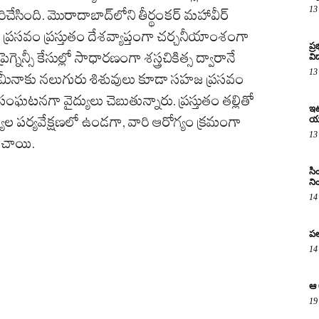
13
రిచేసింది. మొరాదాబాద్‌లోని తీర్థంకర్ మహావీర్
 ప్రసవం ప్రస్తుతం దేశవ్యాప్తంగా చర్చనీయాంశంగా
ప్
నెన్సీ కేసుల్లో సాధారణంగా శస్త్రచికిత్స ద్వారానే
విద
13
అమీనాకు నలుగురు శిశువులు కూడా సహజ ప్రసవం
ంఘటనగా వైద్యులు చెబుతున్నారు. ప్రస్తుతం తల్లితో
ఇటు
్యుల పర్యవేక్షణలో ఉండగా, వారి ఆరోగ్యం క్రమంగా
య
13
ించాయి.
సి
ని
14
పల
14
ఆ 
19