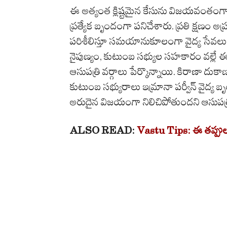
ఈ అత్యంత క్లిష్టమైన కేసును విజయవంతంగా పూర
ప్రత్యేక బృందంగా పనిచేశారు. ప్రతి క్షణం అప్ర
పరిశీలిస్తూ సమయానుకూలంగా వైద్య సేవలు
నైపుణ్యం, కుటుంబ సభ్యుల సహకారం వల్ల
ఆసుపత్రి వర్గాలు పేర్కొన్నాయి. కిరాణా దుకా
కుటుంబ సభ్యురాలు ఇమ్రానా పర్వీన్ వైద్య బృంద
అరుదైన విజయంగా నిలిచిపోతుందని ఆసుపత్ర
ALSO READ:
Vastu Tips: ఈ తప్పులు 