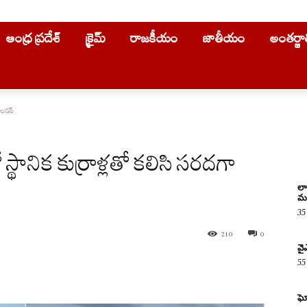
ఆంధ్ర ప్రదేశ్
క్రైమ్
రాజకీయం
జాతీయం
అంతర్జ
శాంసన్
 స్థానిక కుర్రాళ్లతో కలిసి సరదగా
లా
మర
35
210
0
వై
55
WhatsApp
ఘో