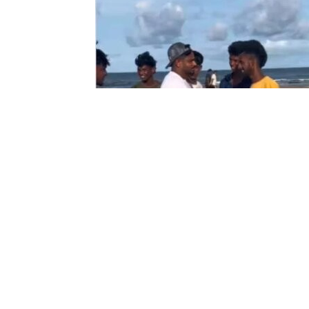
Viral Video:
టీమిండియా స్టార్ క్రికెటర్,