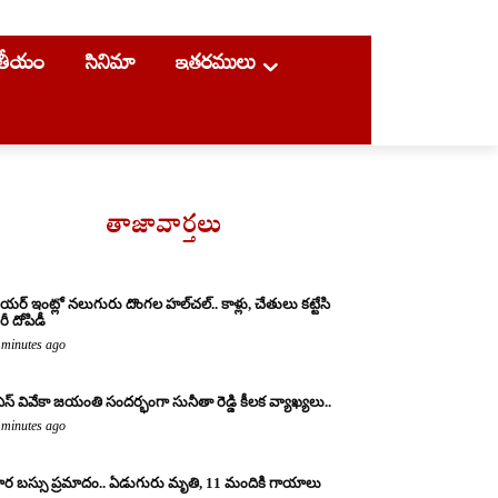
ాతీయం
సినిమా
ఇతరములు
తాజావార్తలు
యర్ ఇంట్లో నలుగురు దొంగల హల్‌చల్.. కాళ్లు, చేతులు కట్టేసి
ీ దోపిడీ
 minutes ago
ఎస్ వివేకా జయంతి సందర్భంగా సునీతా రెడ్డి కీలక వ్యాఖ్యలు..
 minutes ago
ర బస్సు ప్రమాదం.. ఏడుగురు మృతి, 11 మందికి గాయాలు