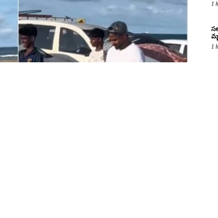
1 
సల
మృ
1 
ఒం
2 
సొ
2 
కవ
2 
బి
2 
 చెన్నై సూపర్ కింగ్స్ జట్టులో కీలక ఆటగాడిగా
వై