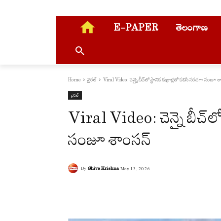
E-PAPER
తెలంగాణ
Home
వైరల్
Viral Video: చెన్నై బీచ్‌లో స్థానిక కుర్రాళ్లతో కలిసి సరదగా సంజూ 
వైరల్
Viral Video: చెన్నై బీచ్‌లో
సంజూ శాంసన్
By
Shiva Krishna
May 13, 2026
Facebook
X
Pinterest