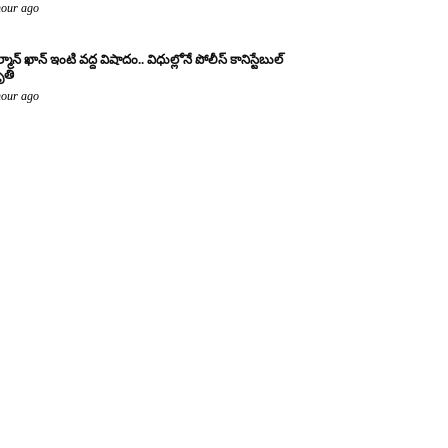
hour ago
్మాన్ ఖాన్ ఇంటి వద్ద విషాదం.. విధుల్లోనే పోలీస్ కానిస్టేబుల్
తి
hour ago
టరిగానే బిజెపి!
hours ago
ంత అజెండాతో వెళితే వేటు!
hours ago
ిత బిసి వ్యూహం!
hours ago
జెపిలో ఆపరేషన్ ‘రివర్స్’!
hours ago
యస్సార్ కాంగ్రెస్ కు షాక్!