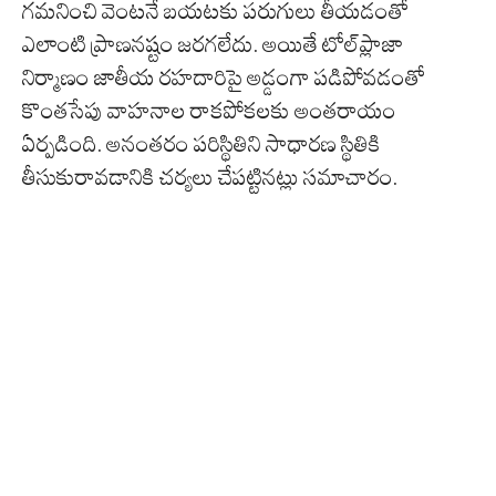
గమనించి వెంటనే బయటకు పరుగులు తీయడంతో
ఎలాంటి ప్రాణనష్టం జరగలేదు. అయితే టోల్‌ప్లాజా
నిర్మాణం జాతీయ రహదారిపై అడ్డంగా పడిపోవడంతో
కొంతసేపు వాహనాల రాకపోకలకు అంతరాయం
ఏర్పడింది. అనంతరం పరిస్థితిని సాధారణ స్థితికి
తీసుకురావడానికి చర్యలు చేపట్టినట్లు సమాచారం.