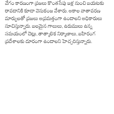
వేగం కారణంగా ప్రజలు కొంతసేపు ఇళ్ల నుంచి బయటకు
రావడానికి కూడా వెనుకంజ వేశారు. అకాల వాతావరణ
మార్పులతో ప్రజలు అప్రమత్తంగా ఉండాలని అధికారులు
సూచిస్తున్నారు. బలమైన గాలులు, ఉరుములు ఉన్న
సమయంలో చెట్లు, తాత్కాలిక నిర్మాణాలు, బహిరంగ
ప్రదేశాలకు దూరంగా ఉండాలని హెచ్చరిస్తున్నారు.