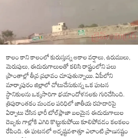
కాలం కాని కాలంలో కురుస్తున్న అకాల వర్షాలు, ఉరుములు,
మెరుపులు, ఈదురుగాలులతో కలిసి రాష్ట్రంలోని పలు
ప్రాంతాల్లో తీవ్ర ప్రభావం చూపుతున్నాయి. ఏపీలోని
మార్కాపురం జిల్లాలో చోటుచేసుకున్న ఒక ఘటన
స్థానికులను ఒక్కసారిగా భయాందోళనలకు గురిచేసింది.
త్రిపురాంతకం మండల పరిధిలో జాతీయ రహదారిపై
ఏర్పాటు చేసిన భారీ టోల్‌ప్లాజా బలమైన ఈదురుగాలుల
దెబ్బకు గాల్లోకి ఎగిరి కొట్టుకుపోయి కూలిపోవడం కలకలం
రేపింది. ఈ ఘటనలో అదృష్టవశాత్తూ ఎలాంటి ప్రాణనష్టం