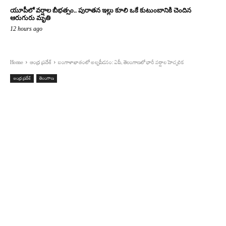
యూపీలో వర్షాల బీభత్సం.. పురాతన ఇల్లు కూలి ఒకే కుటుంబానికి చెందిన
ఆరుగురు మృతి
12 hours ago