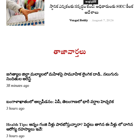
ఆంధ్ర ప్రదేశ్
స్థానిక ఎన్నికలకు సన్నద్ధం కండి: అధికారులకు SEC కీలక
ఆదేశాలు
Vengal Reddy
-
August 7, 2026
తాజావార్తలు
జగిత్యాల జిల్లా మల్యాలలో మహిళపై సామూహిక లైంగిక దాడి.. నలుగురు
నిందితుల అరెస్ట్
38 minutes ago
బంగాళాఖాతంలో అల్పపీడనం: ఏపీ, తెలంగాణలో భారీ వర్షాల హెచ్చరిక
3 hours ago
Health Tips: అన్నం గంజి నీళ్లు పారబోస్తున్నారా? పెద్దలు తాగిన ఈ నీళ్లు లో దాగిన
ఆరోగ్య రహస్యాలు ఇవే!
3 hours ago