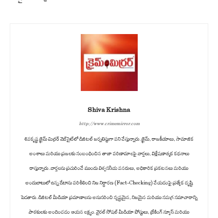
Shiva Krishna
http://www.crimemirror.com
శివకృష్ణ క్రైమ్ మిర్రర్ వెబ్‌సైట్‌లో డిజిటల్ జర్నలిస్టుగా పని చేస్తున్నారు. క్రైమ్, రాజకీయాలు, సామాజిక
అంశాలు మరియు ప్రజలకు సంబంధించిన తాజా పరిణామాలపై వార్తలు, విశ్లేషణాత్మక కథనాలు
రాస్తున్నారు. వార్తలను ప్రచురించే ముందు విశ్వసనీయ వనరులు, అధికారిక ప్రకటనలు మరియు
అందుబాటులో ఉన్న డేటాను పరిశీలించి నిజ నిర్ధారణ (Fact-Checking) చేయడంపై ప్రత్యేక దృష్టి
పెడతారు. డిజిటల్ మీడియా ప్రమాణాలను అనుసరించి స్పష్టమైన, నిజమైన మరియు సమగ్ర సమాచారాన్ని
పాఠకులకు అందించడం ఆయన లక్ష్యం. వైరల్ సోషల్ మీడియా పోస్టులు, బ్రేకింగ్ న్యూస్ మరియు