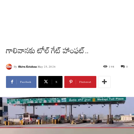
గాలివానకు టోల్ గేట్ హాంఫట్..
By
Shiva Krishna
May 25, 2026
198
0
Facebook
X
Pinterest