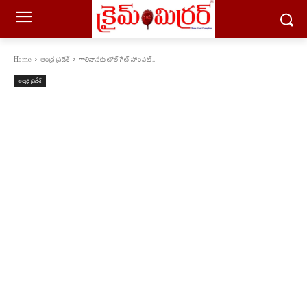
Home
ఆంధ్ర ప్రదేశ్
గాలివానకు టోల్ గేట్ హాంఫట్..
ఆంధ్ర ప్రదేశ్