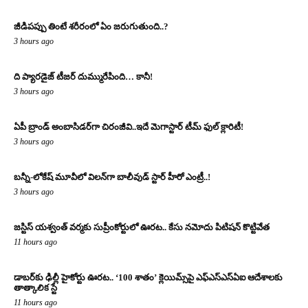
జీడిపప్పు తింటే శరీరంలో ఏం జరుగుతుంది..?
3 hours ago
ది ప్యారడైజ్ టీజర్ దుమ్మురేపింది… కానీ!
3 hours ago
ఏపీ బ్రాండ్ అంబాసిడర్‌గా చిరంజీవి..ఇదే మెగాస్టార్ టీమ్ ఫుల్ క్లారిటీ!
3 hours ago
బన్నీ-లోకేష్ మూవీలో విలన్‌గా బాలీవుడ్ స్టార్ హీరో ఎంట్రీ..!
3 hours ago
జస్టిస్ యశ్వంత్ వర్మకు సుప్రీంకోర్టులో ఊరట.. కేసు నమోదు పిటిషన్ కొట్టివేత
11 hours ago
డాబర్‌కు ఢిల్లీ హైకోర్టు ఊరట.. ‘100 శాతం’ క్లెయిమ్స్‌పై ఎఫ్‌ఎస్‌ఎస్‌ఏఐ ఆదేశాలకు
తాత్కాలిక స్టే
11 hours ago