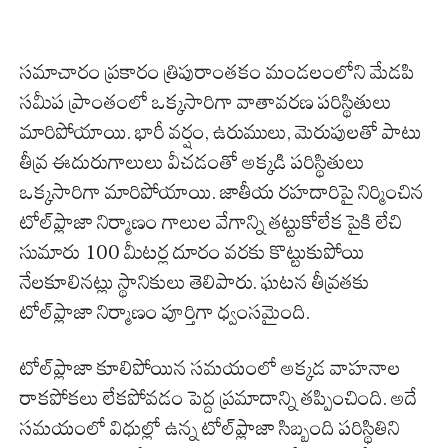
సమాచారం ప్రకారం త్రిపురాంతకం మండలంలోని మేడపి
సమీప ప్రాంతంలో ఒక్కసారిగా వాతావరణ పరిస్థితులు
మారిపోయాయి. భారీ వర్షం, ఉరుములు, మెరుపులతో పాటు
తీవ్ర ఈదురుగాలులు వీచడంతో అక్కడి పరిస్థితులు
ఒక్కసారిగా మారిపోయాయి. జాతీయ రహదారిపై నిర్మించిన
టోల్‌ప్లాజా నిర్మాణం గాలుల వేగాన్ని తట్టుకోలేక పైకి లేచి
సుమారు 100 మీటర్ల దూరం వరకు కొట్టుకుపోయి
నేలకూలినట్లు స్థానికులు తెలిపారు. ఘటన తీవ్రతకు
టోల్‌ప్లాజా నిర్మాణం పూర్తిగా ధ్వంసమైంది.
టోల్‌ప్లాజా కూలిపోయిన సమయంలో అక్కడ వాహనాల
రాకపోకలు లేకపోవడం పెద్ద ప్రమాదాన్ని తప్పించింది. అదే
సమయంలో విధుల్లో ఉన్న టోల్‌ప్లాజా సిబ్బంది పరిస్థితిని