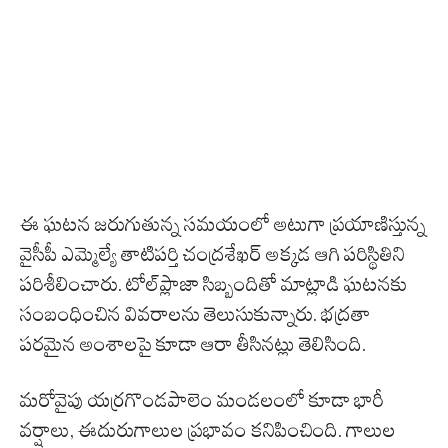
ఈ ఘటన జరుగుతున్న సమయంలో అటుగా ప్రయాణిస్తున్న
వైసీపీ ఎమ్మెల్యే తాటిపర్తి చంద్రశేఖర్ అక్కడ ఆగి పరిస్థితిని
పరిశీలించారు. టోల్‌ప్లాజా సిబ్బందితో మాట్లాడి ఘటనకు
సంబంధించిన వివరాలను తెలుసుకున్నారు. భద్రతా
పరమైన అంశాలపై కూడా ఆరా తీసినట్లు తెలిసింది.
మరోవైపు యర్రగొండపాలెం మండలంలో కూడా భారీ
వర్షాలు, ఈదురుగాలుల ప్రభావం కనిపించింది. గాలుల