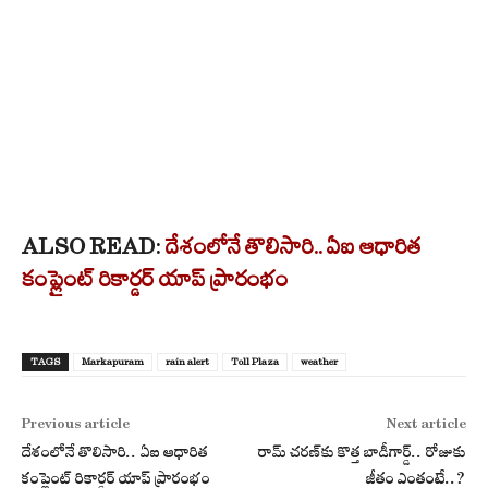
ALSO READ:
దేశంలోనే తొలిసారి.. ఏఐ ఆధారిత
కంప్లైంట్ రికార్డర్ యాప్ ప్రారంభం
TAGS
Markapuram
rain alert
Toll Plaza
weather
Previous article
Next article
దేశంలోనే తొలిసారి.. ఏఐ ఆధారిత
రామ్ చరణ్‌కు కొత్త బాడీగార్డ్.. రోజుకు
కంప్లైంట్ రికార్డర్ యాప్ ప్రారంభం
జీతం ఎంతంటే..?