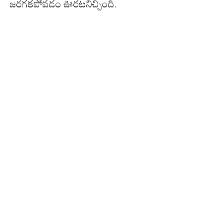
జరగకపోవడం ఊరటనిచ్చింది.