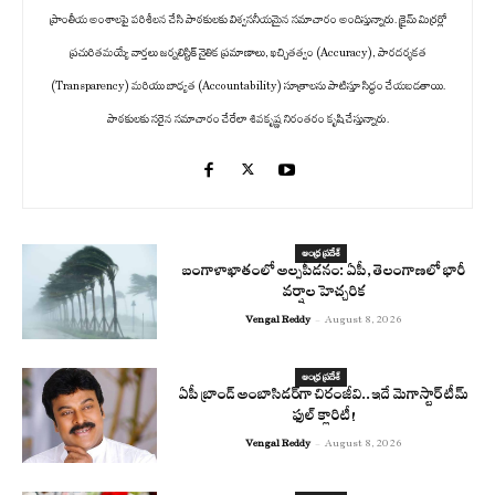
ప్రాంతీయ అంశాలపై పరిశీలన చేసి పాఠకులకు విశ్వసనీయమైన సమాచారం అందిస్తున్నారు. క్రైమ్ మిర్రర్లో
ప్రచురితమయ్యే వార్తలు జర్నలిస్టిక్ నైతిక ప్రమాణాలు, ఖచ్చితత్వం (Accuracy), పారదర్శకత
(Transparency) మరియు బాధ్యత (Accountability) సూత్రాలను పాటిస్తూ సిద్ధం చేయబడతాయి.
పాఠకులకు సరైన సమాచారం చేరేలా శివకృష్ణ నిరంతరం కృషి చేస్తున్నారు.
ఆంధ్ర ప్రదేశ్
బంగాళాఖాతంలో అల్పపీడనం: ఏపీ, తెలంగాణలో భారీ
వర్షాల హెచ్చరిక
Vengal Reddy
-
August 8, 2026
ఆంధ్ర ప్రదేశ్
ఏపీ బ్రాండ్ అంబాసిడర్‌గా చిరంజీవి..ఇదే మెగాస్టార్ టీమ్
ఫుల్ క్లారిటీ!
Vengal Reddy
-
August 8, 2026