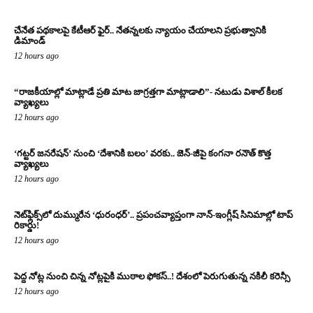
చేనేత పథకాలపై కేటీఆర్ ఫైర్.. నేతన్నలకు న్యాయం చేయాలని ప్రభుత్వానికి
డిమాండ్
12 hours ago
“రాజకీయాల్లో మాట్లాడే ప్రతి మాట జాగ్రత్తగా మాట్లాడాలి”- నటుడు విశాల్ కీలక
వ్యాఖ్యలు
12 hours ago
‘గట్టర్ జనరేషన్’ నుంచి ‘దేశానికి బలం’ వరకు.. జెన్-జీపై కంగనా రనౌత్ కొత్త
వ్యాఖ్యలు
12 hours ago
నెట్‌ఫ్లిక్స్‌లో దుమ్మురేన ‘ధురంధర్’.. ప్రపంచవ్యాప్తంగా నాన్-ఇంగ్లీష్ సినిమాల్లో టాప్
రికార్డు!
12 hours ago
పెద్ద నోట్ల నుంచి చిన్న నోట్లపైకి ముఠాల ఫోకస్..! దేశంలో పెరుగుతున్న నకిలీ కరెన్సీ
12 hours ago