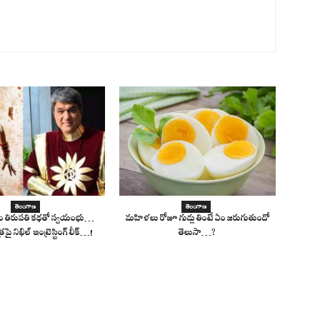
తెలంగాణ
తెలంగాణ
్రితం తిరుపతి కథతో స్వయంభు…
మహిళలు రోజూ గుడ్లు తింటే ఏం జరుగుతుందో
్రపై నిఖిల్ ఇంట్రెస్టింగ్ లీక్…!
తెలుసా…?