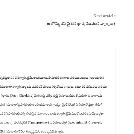
Next article
ఐ బొమ్మ రవి పై తన భార్య సంచలన వ్యాఖ్యలు!
ిటల్ జర్నలిస్టుగా పని చేస్తున్నారు. క్రైమ్, రాజకీయాలు, సామాజిక అంశాలు మరియు ప్రజలకు సంబంధించిన
క కథనాలు రాస్తున్నారు. వార్తలను ప్రచురించే ముందు విశ్వసనీయ వనరులు, అధికారిక ప్రకటనలు మరియు
జ నిర్ధారణ (Fact-Checking) చేయడంపై ప్రత్యేక దృష్టి పెడతారు. డిజిటల్ మీడియా ప్రమాణాలను
గ్ర సమాచారాన్ని పాఠకులకు అందించడం ఆయన లక్ష్యం. వైరల్ సోషల్ మీడియా పోస్టులు, బ్రేకింగ్
చేసి పాఠకులకు విశ్వసనీయమైన సమాచారం అందిస్తున్నారు. క్రైమ్ మిర్రర్లో ప్రచురితమయ్యే వార్తలు
తత్వం (Accuracy), పారదర్శకత (Transparency) మరియు బాధ్యత (Accountability) సూత్రాలను
రైన సమాచారం చేరేలా శివకృష్ణ నిరంతరం కృషి చేస్తున్నారు.