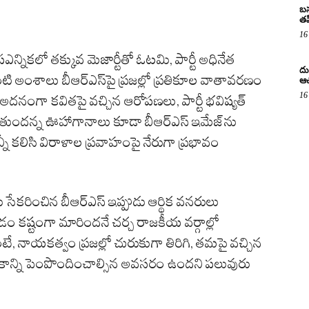
బస
తప
16
పఎన్నికలో తక్కువ మెజార్టీతో ఓటమి, పార్టీ అధినేత
దు
వంటి అంశాలు బీఆర్ఎస్‌పై ప్రజల్లో ప్రతికూల వాతావరణం
ఆచ
16
 అదనంగా కవితపై వచ్చిన ఆరోపణలు, పార్టీ భవిష్యత్
అవుతుందన్న ఊహాగానాలు కూడా బీఆర్ఎస్ ఇమేజ్‌ను
ీ కలిసి విరాళాల ప్రవాహంపై నేరుగా ప్రభావం
్లు సేకరించిన బీఆర్ఎస్ ఇప్పుడు ఆర్థిక వనరులు
 కష్టంగా మారిందనే చర్చ రాజకీయ వర్గాల్లో
లంటే, నాయకత్వం ప్రజల్లో చురుకుగా తిరిగి, తమపై వచ్చిన
నమ్మకాన్ని పెంపొందించాల్సిన అవసరం ఉందని పలువురు