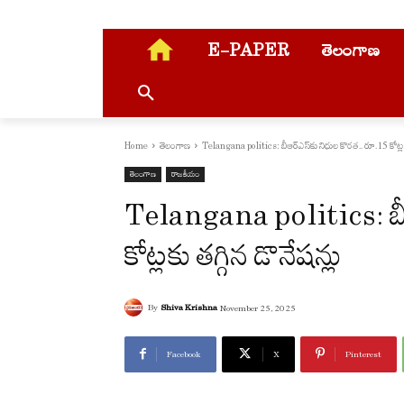
E-PAPER
తెలంగాణ
Home
తెలంగాణ
Telangana politics: బీఆర్ఎస్‌కు నిధుల కొరత.. రూ.15 కోట్లకు
తెలంగాణ
రాజకీయం
Telangana politics: బీఆ
కోట్లకు తగ్గిన డొనేషన్లు
By
Shiva Krishna
November 25, 2025
Facebook
X
Pinterest