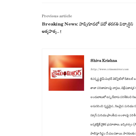
Previous article
Breaking News: హబ్సిగూడలో పదో తరగతి విద్యార్థిని
ఆత్మహత్య..!
Shiva Krishna
http://www.crimemirror.com
శివకృష్ణ క్రైమ్ మిర్రర్ వెబ్‌సైట్‌లో డిజ
తాజా పరిణామాలపై వార్తలు, విశ్లేషణాత్మ
అందుబాటులో ఉన్న డేటాను పరిశీలించి ని
అనుసరించి స్పష్టమైన, నిజమైన మరియు సమ
న్యూస్ మరియు ప్రాంతీయ అంశాలపై పరిశీలన 
జర్నలిస్టిక్ నైతిక ప్రమాణాలు, ఖచ్చి
పాటిస్తూ సిద్ధం చేయబడతాయి. పాఠకులకు స