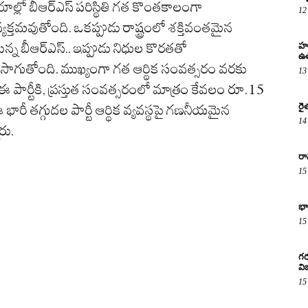
ల్లో బీఆర్ఎస్ పరిస్థితి గత కొంతకాలంగా
12
తమవుతోంది. ఒకప్పుడు రాష్ట్రంలో శక్తివంతమైన
న్న బీఆర్ఎస్.. ఇప్పుడు నిధుల కొరతతో
హర
ఉత
సాగుతోంది. ముఖ్యంగా గత ఆర్థిక సంవత్సరం వరకు
13
ఈ పార్టీకి, ప్రస్తుత సంవత్సరంలో మాత్రం కేవలం రూ.15
రై
భారీ తగ్గుదల పార్టీ ఆర్థిక వ్యవస్థపై గణనీయమైన
14
రు.
రా
15
భా
15
గర
వ
15