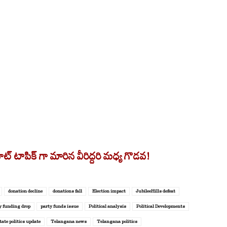
 హట్ టాపిక్ గా మారిన వీరిద్దరి మధ్య గొడవ!
donation decline
donations fall
Election impact
JubileeHills defeat
y funding drop
party funds issue
Political analysis
Political Developments
tate politics update
Telangana news
Telangana politics