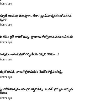
 hours ago
్మూజ్ జలసంధి తెరుస్తారా.. లేదా? ట్రంప్ హెచ్చరికలతో పెరిగిన
్కంఠ
 hours ago
తు కోసం లైఫ్ జాకెట్ ఇచ్చి.. ప్రాణాలు కోల్పోయిన వరదల వీరుడు
 hours ago
మన్నపేట ఆసుపత్రిలో గర్భిణీలకు దక్కని గౌరవం…!
 hours ago
ర్యతో గొడవ.. నాలుగేళ్ల కొడుకుని నేలకేసి కొట్టిన తండ్రి..
 hours ago
్భంలోనే శిశువుకు అరుదైన శస్త్రచికిత్స.. లండన్ వైద్యుల అద్భుత
ిజయం
 hours ago