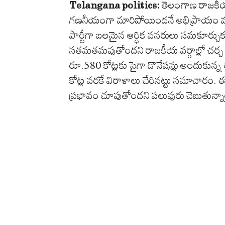
Telangana politics:
తెలంగాణ రాజకీయా
గణనీయంగా మారిపోయిందనే అభిప్రాయం వ్యక్
పార్టీగా బలమైన ఆర్థిక వనరులు సమకూర్చుకు
సతమతమవుతోందని రాజకీయ వర్గాల్లో చర్చ 
రూ.580 కోట్లకు పైగా డొనేషన్లు అందుకున్న 
కోట్ల వరకే విరాళాలు చేరినట్టు సమాచారం. ఈ 
ప్రభావం చూపుతోందని పలువురు చెబుతున్నా