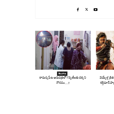
తెలంగాణ
రామన్నపేట ఆసుపత్రిలో గర్భిణీలకు దక్కని
వెయ్యేళ్ల క
గౌరవం…!
శక్తిమాన్ పాత