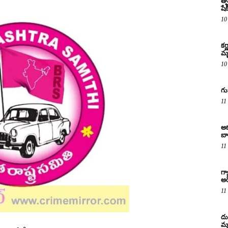
త్వ
షే
10
కర
మృ
10
గు
11
అక
బా
11
గ్
అరె
11
దు
మృ