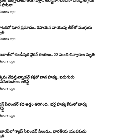
రలో బంగ్లాదేశ్‌కు తిరిగి వెళ్తా.. అరెస్టైనా, చంపినా వెనక్కి తగ్గను:
క్ హసీనా
 hours ago
్ణాటకలో ఘోర ప్రమాదం.. రసాయన వాయువు లీక్‌తో ముగ్గురు
తి
 hours ago
జరాత్‌లో చండీపుర వైరస్ కలకలం.. 22 మంది చిన్నారుల మృతి
 hours ago
్కను వేధిస్తున్నాడనే కక్షతో బావ హత్య.. ఐదుగురు
వమరుదులు అరెస్ట్
 hours ago
యాస్ సిలిండర్ కథ అడ్డం తిరిగింది.. భర్త హత్య కేసులో భార్య
స్ట్
 hours ago
బాయ్‌లో గ్యాస్ సిలిండర్ పేలుడు.. భారతీయ యువకుడు
తి