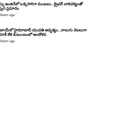
్సు ఇంజిన్‌లో ఒక్కసారిగా మంటలు.. డ్రైవర్ చాకచక్యంతో
్పిన ప్రమాదం
 hours ago
బాయ్‌లో హైదరాబాద్ యువతి అదృశ్యం.. నాలుగు నెలలుగా
ూకీ లేక కుటుంబంలో ఆందోళన
 hours ago