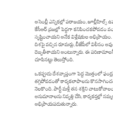
అసెంబ్లీ ఎన్నికల్లో పరాజయం, జూబ్లీహిల్స్ ఉ
కేసీఆర్ ప్రజల్లో పెద్దగా కనిపించకపోవడం 
సృష్టించాయని అనేక విశ్లేషకుల అభిప్రాయం.
దిశపై వచ్చిన రూమర్లు, బీజేపీలో విలీనం 
దెబ్బతీశాయని అంటున్నారు. ఈ పరిణామాలన్న
చూపినట్టు తెలుస్తోంది.
ఒకప్పుడు దేశవ్యాప్తంగా పెద్ద మొత్తంలో ఫండ
తగ్గిపోవడంతో కార్యకలాపాలను కొనసాగించడం
నెలకొంది. పార్టీ మళ్లీ తన శక్తిని చాటుకోవా
అనుమానాలను నివృత్తి చేసి, కార్యకర్తల్లో 
అభిప్రాయపడుతున్నారు.