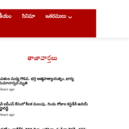
ాతీయం
సినిమా
ఇతరములు
తాజావార్తలు
పతుల మధ్య గొడవ.. భర్త ఆత్మహత్యాయత్నం, భార్య
ుమానాస్పద మృతి
 hours ago
రైనీ ఐపీఎస్ కేసులో కీలక మలుపు.. రెండు రోజుల కస్టడీకి ఉదయ్
్ణారెడ్డి
 hours ago