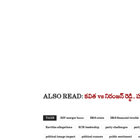
ALSO READ:
కవిత vs నిరంజన్ రెడ్డి..
TAGS
BJP merger buzz
BRS crisis
BRS financial trouble
Kavitha allegations
KCR leadership
party challenges
part
political image impact
political rumors
public sentiment
s