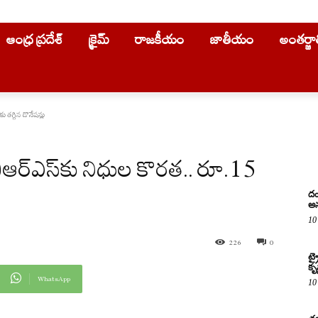
ఆంధ్ర ప్రదేశ్
క్రైమ్
రాజకీయం
జాతీయం
అంతర్జ
 తగ్గిన డొనేషన్లు
ర్ఎస్‌కు నిధుల కొరత.. రూ.15
దం
అన
10
226
0
ట్
కృష
WhatsApp
10