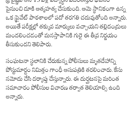
పైనుంచి దూకి ఆత్మహత్య చేసుకుంది. ఆమె స్థానికంగా ఉన్న
ఒక ప్రైవేట్ పాఠశాలలో పదో తరగతి చదువుతోంది అన్నారు.
అయితే పరీక్షల్లో తక్కువ మార్కులు వచ్చాయని తల్లిదండ్రులు
మందలించడంతో మనస్తాపానికి గురై ఈ తీవ్ర నిర్ణయం
తీసుకుందని తెలిపారు.
సంఘటనా స్థలానికి చేరుకున్న పోలీసులు మృతదేహాన్ని
పోస్టుమార్టం నిమిత్తం గాంధీ ఆసుపత్రికి తరలించారు. కేసు
నమోదు చేసి దర్యాప్తు చేస్తున్నారు. ఈ దుర్ఘటనపై మరింత
సమాచారం పోలీసుల విచారణ తర్వాత తెలియాల్సి ఉంది
అన్నారు.