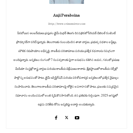
Anji Peraboina
http://www.crimemirror.com
పేరబోయిన ఆంజనేయులు ప్రస్తుతం క్రైమ్ మిర్రర్ తెలుగు దినపత్రికలో సీనియర్ డిజిటల్ కంటెంట్
ప్రొడ్యూసర్‌గా పనిచేస్తున్నారు. తెలంగాణకు సంబంధించిన తాజా వార్తలు, ప్రభుత్వ పథకాల అప్డేట్లు,
మౌలిక సదుపాయాల అభివృద్ధి, రాజకీయ పరిణామాలు మరియు ప్రత్యేక కథనాలను సమగ్రంగా
అందిస్తున్నారు. జర్నలిజం రంగంలో 7 సంవత్సరాలకు పైగా అనుభవం కలిగిన ఆయన, గతంలో ప్రముఖ
మీడియా సంస్థల్లో రాష్ట్ర వార్తలు మరియు రాజకీయ విశ్లేషణలు రాశారు. క్షేత్రస్థాయిలో రాజకీయ సర్వేల్లో
పాల్గొన్న అనుభవంతో పాటు, క్రైమ్ ఇన్వెస్టిగేషన్ మరియు పరిశోధనాత్మక జర్నలిజంలో ప్రత్యేక నైపుణ్యం
సంపాదించారు. తెలంగాణ రాజకీయ పరిణామాలపై లోతైన అవగాహనతో పాటు, ప్రజలకు నమ్మకమైన
సమాచారం అందించడంలో అంజి కృషి కొనసాగుతోంది. తన ప్రతిభకు గుర్తింపుగా, 2025 ఆగస్టులో
ఉత్తమ పనితీరు కోసం జర్నలిస్టు అవార్డు అందుకున్నారు.