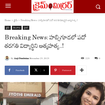
Home
క్రైమ్
Breaking News: హబ్సిగూడలో పదో తరగతి విద్యార్థిని ఆత్మహత్య..!
క్రైమ్
తెలంగాణ
వైరల్
Breaking News: హబ్సిగూడలో పదో
తరగతి విద్యార్థిని ఆత్మహత్య..!
By
Anji Peraboina
November 25, 2025
225
0
Facebook
X
Pinterest