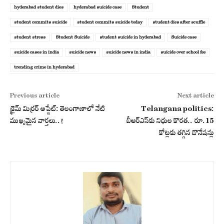
hyderabad student dies
hyderabad suicide case
Student
student commits suicide
student commits suicide today
student dies after scuffle
student stress
Student Suicide
student suicide in hyderabad
Suicide case
suicide cases in india
suicide news
suicide news in india
suicide over school fee
trending crime in hyderabad
Previous article
Next article
క్రైమ్ మిర్రర్ అప్డేట్: తెలంగాణాలో నేటి
Telangana politics:
ముఖ్యమైన వార్తలు..!
బీఆర్ఎస్‌కు నిధుల కొరత.. రూ.15
కోట్లకు తగ్గిన డొనేషన్లు