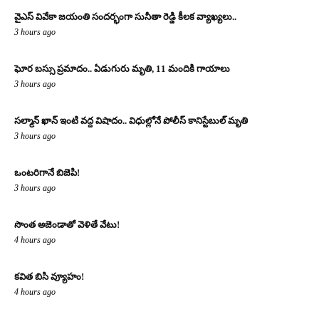
వైఎస్ వివేకా జయంతి సందర్భంగా సునీతా రెడ్డి కీలక వ్యాఖ్యలు..
3 hours ago
ఘోర బస్సు ప్రమాదం.. ఏడుగురు మృతి, 11 మందికి గాయాలు
3 hours ago
సల్మాన్ ఖాన్ ఇంటి వద్ద విషాదం.. విధుల్లోనే పోలీస్ కానిస్టేబుల్ మృతి
3 hours ago
ఒంటరిగానే బిజెపి!
3 hours ago
సొంత అజెండాతో వెళితే వేటు!
4 hours ago
కవిత బిసి వ్యూహం!
4 hours ago