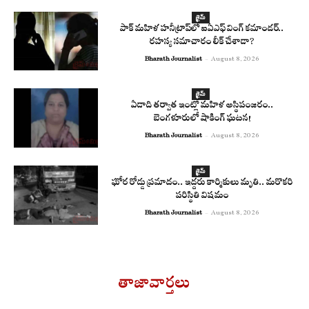
క్రైమ్
పాక్ మహిళ హనీట్రాప్‌లో ఐఏఎఫ్ వింగ్ కమాండర్..
రహస్య సమాచారం లీక్ చేశాడా?
Bharath Journalist
-
August 8, 2026
క్రైమ్
ఏడాది తర్వాత ఇంట్లో మహిళ అస్థిపంజరం..
బెంగళూరులో షాకింగ్ ఘటన!
Bharath Journalist
-
August 8, 2026
క్రైమ్
ఘోర రోడ్డు ప్రమాదం.. ఇద్దరు కార్మికులు మృతి.. మరొకరి
పరిస్థితి విషమం
Bharath Journalist
-
August 8, 2026
తాజావార్తలు