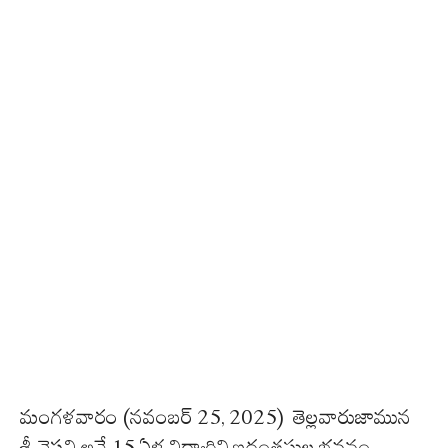
మంగళవారం (నవంబర్ 25, 2025) తెల్లవారుజామున
శ్రీ వైష్ణవి అనే 15 ఏళ్ల విద్యార్థిని ఐదంతస్తుల భవనం