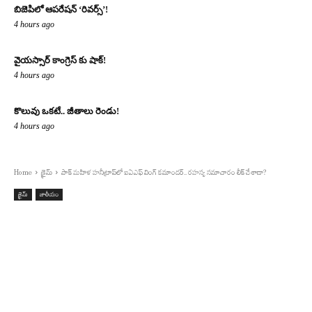
బిజెపిలో ఆపరేషన్ ‘రివర్స్’!
4 hours ago
వైయస్సార్ కాంగ్రెస్ కు షాక్!
4 hours ago
కొలువు ఒకటే.. జీతాలు రెండు!
4 hours ago