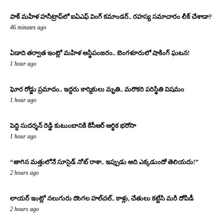
పాక్ మహిళ హనీట్రాప్‌లో ఐఏఎఫ్ వింగ్ కమాండర్.. రహస్య సమాచారం లీక్ చేశాడా?
46 minutes ago
ఏడాది తర్వాత ఇంట్లో మహిళ అస్థిపంజరం.. బెంగళూరులో షాకింగ్ ఘటన!
1 hour ago
ఘోర రోడ్డు ప్రమాదం.. ఇద్దరు కార్మికులు మృతి.. మరొకరి పరిస్థితి విషమం
1 hour ago
పెద్ది సుదర్శన్ రెడ్డి కుటుంబానికి కేసీఆర్ ఆర్థిక భరోసా
1 hour ago
“తాగిన మత్తులోనే సూసైడ్ నోట్ రాశా.. ఇప్పుడు అది ఎక్కడుందో తెలియదు!”
2 hours ago
లాయర్ ఇంట్లో నలుగురు దొంగల హల్‌చల్.. కాళ్లు, చేతులు కట్టేసి మరీ దోపిడీ
2 hours ago