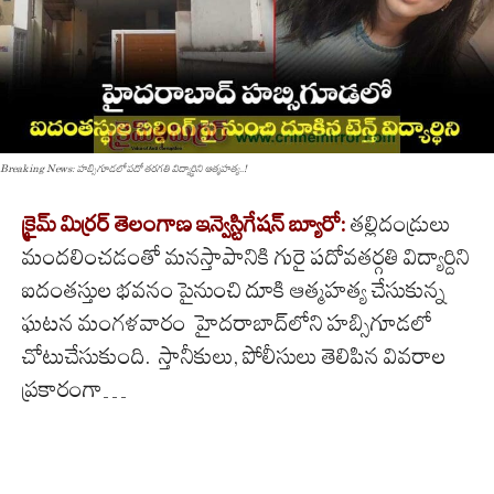
Breaking News: హబ్సిగూడలో పదో తరగతి విద్యార్థిని ఆత్మహత్య..!
క్రైమ్ మిర్రర్ తెలంగాణ ఇన్వెస్టిగేషన్ బ్యూరో:
తల్లిదండ్రులు
మందలించడంతో మనస్తాపానికి గురై పదోవతర్గతి విద్యార్దిని
ఐదంతస్తుల భవనం పైనుంచి దూకి ఆత్మహత్య చేసుకున్న
ఘటన మంగళవారం హైదరాబాద్‌లోని హబ్సిగూడలో
చోటుచేసుకుంది. స్తానీకులు, పోలీసులు తెలిపిన వివరాల
ప్రకారంగా…