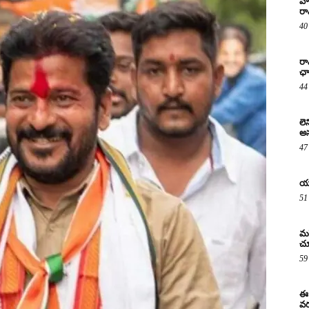
వా
రా
40
రా
ఛా
44
లె
అస
47
యశ
51
మహ
చూ
59
ఈ 
వర