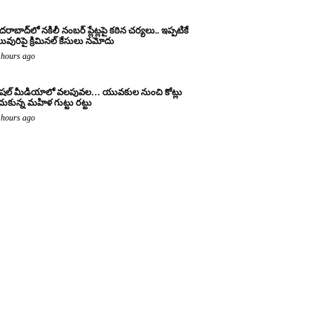
దరాబాద్‌లో నకిలీ నంబర్ ప్లేట్లపై కఠిన చర్యలు.. ఇప్పటికే
ువురిపై క్రిమినల్ కేసులు నమోదు
 hours ago
షల్ మీడియాలో వలపువల… యువకుల నుంచి కోట్లు
చుకున్న మహిళ గుట్టు రట్టు
 hours ago