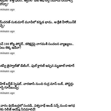
ట్సప్‌లో కొత్త ఫీచర్.. త్వరలో డేట్ ఆఫ్ బర్త్ నమోదు చేయాల్సి
వొచ్చా?
 minutes ago
మ్‌చరణ్‌-సుకుమార్‌ మూవీలో కన్నడ భామ.. ఆ క్రేజీ హీరోయిన్‌కే
న్స్?
 minutes ago
నిన్ 100 కోట్ల పోస్టర్‌.. కలెక్షన్లపై నాగవంశీ సంచలన వ్యాఖ్యలు..
లు లెక్క ఇదేనా?
 minutes ago
స్వి జైస్వాల్‌తో డేటింగ్.. ఫుల్ క్లారిటీ ఇచ్చిన మృణాల్ ఠాకూర్‌
 minutes ago
ేశ్ బర్త్‌డే స్పెషల్.. వారణాసి నుంచి రుద్ర మాస్ లుక్.. పోస్టర్లు
స్తే గూస్‌బంప్సే!
 minutes ago
వారం థియేటర్లలో సందడి.. విశ్వనాథ్ అండ్ సన్స్ నుంచి అగధ
కు రిలీజ్ అయ్యే సినిమాలివే!