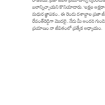
బలాన్నిచ్చాయని కొనియాడారు. ‘లక్షల అక్షరాల
మధుర జ్ఞాపకం.. ఈ రెండు దశాబ్దాల ప్రజా జీవి
రేవంత్‌రెడ్డిగా మొదలై.. నేడు మీ అందరి గుం
ప్రయాణం నా జీవితంలో ప్రత్యేక అధ్యాయం.