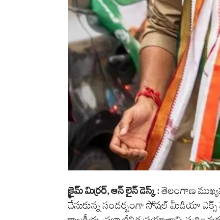
క్రైమ్ మిర్రర్, ఆన్ లైన్ డెస్క్ :
తెలంగాణ ముఖ్యమంత్
చేసుకున్న సందర్భంగా సోషల్ మీడియా ఎక్స్‌ వే
రాజకీయ, ప్రజా జీవిత ప్రయాణాన్ని స్మరి