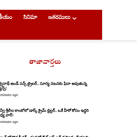
ాతీయం
సినిమా
ఇతరములు
తాజావార్తలు
శ్వనాథ్ అండ్ సన్స్ ట్రైలర్.. సూర్య నటనకు ఫిదా అవుతున్న
ాన్స్!
 minutes ago
్వీ-శ్రీలీల కాంబోలో డార్క్ క్రైమ్ థ్రిల్లర్.. ఒకే హీరో కోసం ఇద్దరి
్య వార్!
 minutes ago