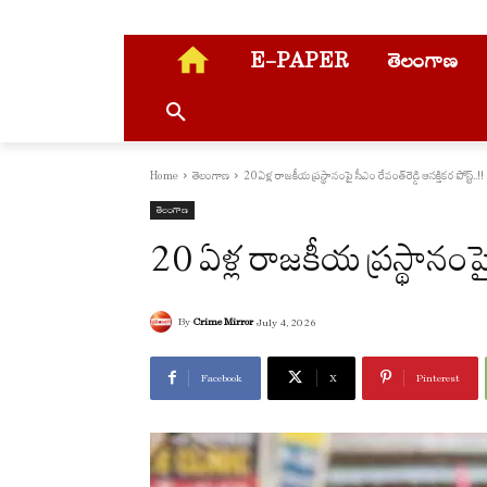
E-PAPER
తెలంగాణ
Home
తెలంగాణ
20 ఏళ్ల రాజకీయ ప్రస్థానంపై సీఎం రేవంత్‌రెడ్డి ఆసక్తికర పోస్ట్..!!
తెలంగాణ
20 ఏళ్ల రాజకీయ ప్రస్థానంపై సీ
By
Crime Mirror
July 4, 2026
Facebook
X
Pinterest