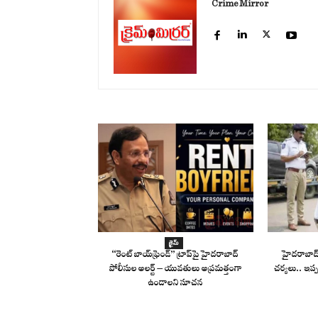
Crime Mirror
క్రైమ్
“రెంట్ బాయ్‌ఫ్రెండ్” ట్రాప్‌పై హైదరాబాద్
హైదరాబాద్‌ల
పోలీసుల అలర్ట్ – యువతులు అప్రమత్తంగా
చర్యలు.. ఇప్ప
ఉండాలని సూచన