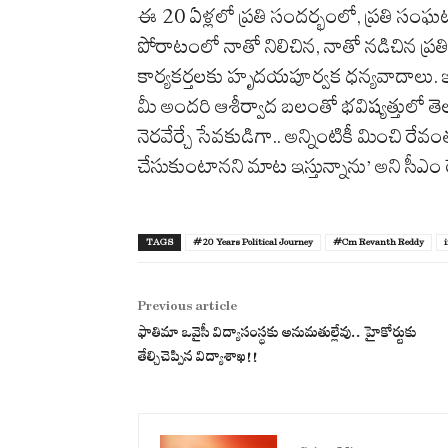
ఈ 20 ఏళ్లలో ప్రతి సందర్భంలో, ప్రతి సంఘటన
పోరాటంలో నాతో నిలిచిన, నాతో నడిచిన ప్రత
కార్యకర్తలకు హృదయపూర్వక ధన్యవాదాలు. ఇదే
మీ అందరి ఆశీర్వాద బలంతో భవిష్యత్తులో తెల
నెరవేర్చే సేవకుడిగా.. అన్నింటికీ మించి రే
చేసుకుంటానని మాట ఇస్తున్నాను’ అని సీఎం రేవం
TAGS
#20 Years Political Journey
#Cm Revanth Reddy
Previous article
ఫాతిమా ఒవైసీ విద్యాసంస్థకు అనుమతుల్లేవు.. హైకోర్టుకు
తేల్చిచెప్పిన విద్యాశాఖ!!