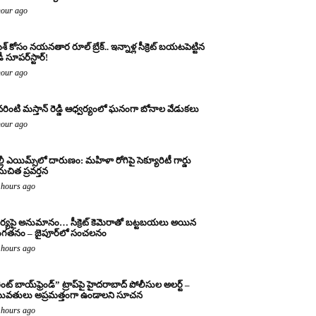
hour ago
్ కోసం నయనతార రూల్ బ్రేక్.. ఇన్నాళ్ల సీక్రెట్ బయటపెట్టిన
ీ సూపర్‌స్టార్!
hour ago
వరింటి మస్తాన్ రెడ్డి ఆధ్వర్యంలో ఘనంగా బోనాల వేడుకలు
hour ago
ల్లీ ఎయిమ్స్‌లో దారుణం: మహిళా రోగిపై సెక్యూరిటీ గార్డు
ుచిత ప్రవర్తన
 hours ago
ర్యపై అనుమానం… సీక్రెట్ కెమెరాతో బట్టబయలు అయిన
ంగతనం – జైపూర్‌లో సంచలనం
 hours ago
ెంట్ బాయ్‌ఫ్రెండ్” ట్రాప్‌పై హైదరాబాద్ పోలీసుల అలర్ట్ –
వతులు అప్రమత్తంగా ఉండాలని సూచన
 hours ago