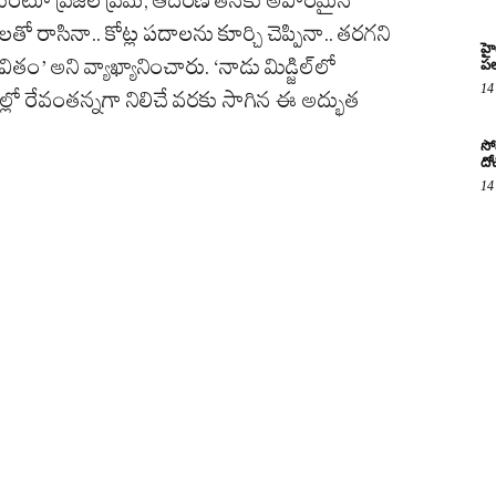
తో రాసినా.. కోట్ల పదాలను కూర్చి చెప్పినా.. తరగని
హై
తం’ అని వ్యాఖ్యానించారు. ‘నాడు మిడ్జిల్‌లో
పల
14
డెల్లో రేవంతన్నగా నిలిచే వరకు సాగిన ఈ అద్భుత
సో
దో
14