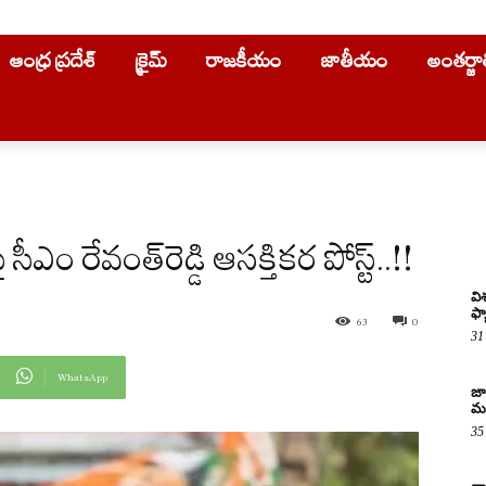
ఆంధ్ర ప్రదేశ్
క్రైమ్
రాజకీయం
జాతీయం
అంతర్జ
ఎం రేవంత్‌రెడ్డి ఆసక్తికర పోస్ట్..!!
వి
ఫ్య
63
0
31
WhatsApp
జాన
మధ
35