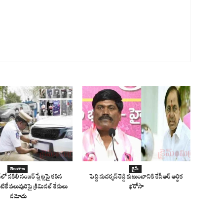
తెలంగాణ
క్రైమ్
ో నకిలీ నంబర్ ప్లేట్లపై కఠిన
పెద్ది సుదర్శన్ రెడ్డి కుటుంబానికి కేసీఆర్ ఆర్థిక
టికే పలువురిపై క్రిమినల్ కేసులు
భరోసా
నమోదు