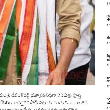
1 
యశ
లేడ
1 
దే
1 
ఢి
అన
13
భా
దొ
13
రి రేవంత్‌రెడ్డి ప్రజాప్రతినిధిగా 20 ఏళ్లు పూర్తి
“ర
దికగా ఆసక్తికర పోస్ట్ పెట్టారు. రెండు దశాబ్దాల తన
యు
13
ంచుకుంటూ ప్రజల ప్రేమ, ఆదరణ తనకు అపారమైన