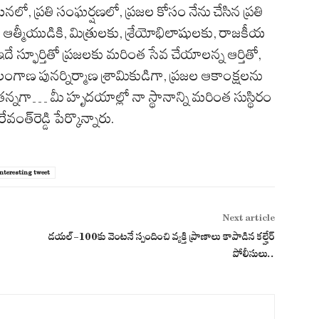
లో, ప్రతి సంఘర్షణలో, ప్రజల కోసం నేను చేసిన ప్రతి
ి ఆత్మీయుడికి, మిత్రులకు, శ్రేయోభిలాషులకు, రాజకీయ
 స్ఫూర్తితో ప్రజలకు మరింత సేవ చేయాలన్న ఆర్తితో,
ంగాణ పునర్నిర్మాణ శ్రామికుడిగా, ప్రజల ఆకాంక్షలను
వంతన్నగా… మీ హృదయాల్లో నా స్థానాన్ని మరింత సుస్థిరం
త్‌రెడ్డి పేర్కొన్నారు.
interesting tweet
Next article
డయల్-100కు వెంటనే స్పందించి వ్యక్తి ప్రాణాలు కాపాడిన కల్హేర్
పోలీసులు..