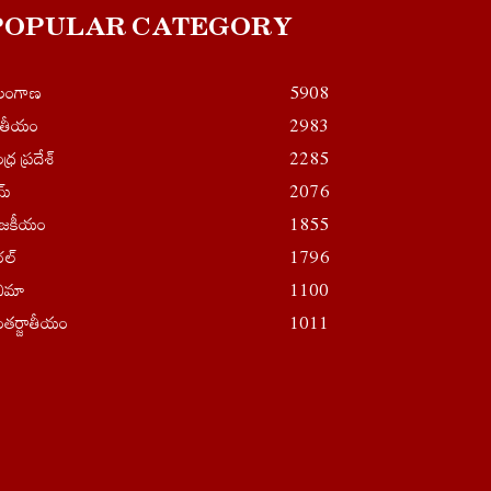
POPULAR CATEGORY
ెలంగాణ
5908
ాతీయం
2983
ధ్ర ప్రదేశ్
2285
ైమ్
2076
ాజకీయం
1855
రల్
1796
నిమా
1100
తర్జాతీయం
1011