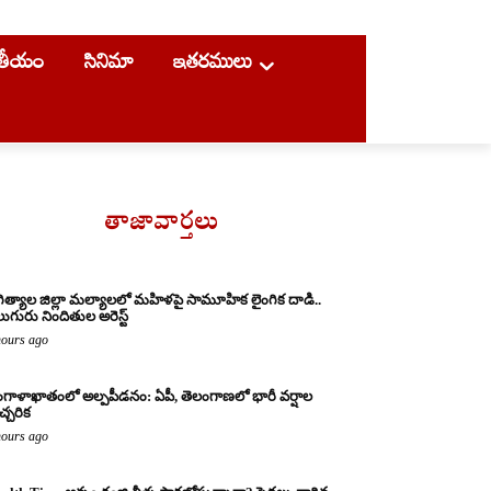
ాతీయం
సినిమా
ఇతరములు
తాజావార్తలు
ిత్యాల జిల్లా మల్యాలలో మహిళపై సామూహిక లైంగిక దాడి..
ుగురు నిందితుల అరెస్ట్
hours ago
గాళాఖాతంలో అల్పపీడనం: ఏపీ, తెలంగాణలో భారీ వర్షాల
చ్చరిక
hours ago