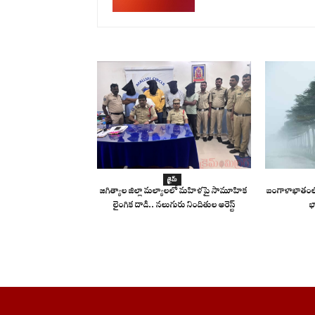
క్రైమ్
జగిత్యాల జిల్లా మల్యాలలో మహిళపై సామూహిక
బంగాళాఖాతంలో
లైంగిక దాడి.. నలుగురు నిందితుల అరెస్ట్
భ