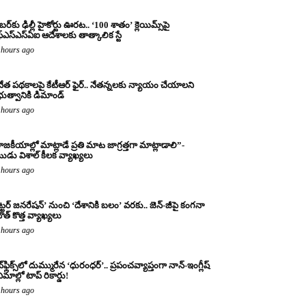
బర్‌కు ఢిల్లీ హైకోర్టు ఊరట.. ‘100 శాతం’ క్లెయిమ్స్‌పై
్‌ఎస్‌ఎస్‌ఏఐ ఆదేశాలకు తాత్కాలిక స్టే
 hours ago
నేత పథకాలపై కేటీఆర్ ఫైర్.. నేతన్నలకు న్యాయం చేయాలని
రభుత్వానికి డిమాండ్
 hours ago
ాజకీయాల్లో మాట్లాడే ప్రతి మాట జాగ్రత్తగా మాట్లాడాలి”-
ుడు విశాల్ కీలక వ్యాఖ్యలు
 hours ago
ట్టర్ జనరేషన్’ నుంచి ‘దేశానికి బలం’ వరకు.. జెన్-జీపై కంగనా
ౌత్ కొత్త వ్యాఖ్యలు
 hours ago
్‌ఫ్లిక్స్‌లో దుమ్మురేన ‘ధురంధర్’.. ప్రపంచవ్యాప్తంగా నాన్-ఇంగ్లీష్
ిమాల్లో టాప్ రికార్డు!
 hours ago