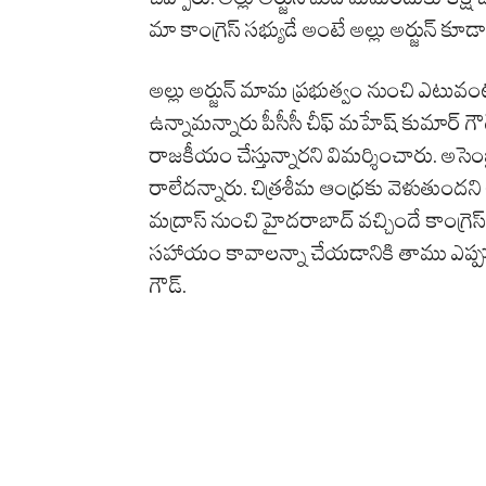
మా కాంగ్రెస్ సభ్యుడే అంటే అల్లు అర్జున్ క
అల్లు అర్జున్ మామ ప్రభుత్వం నుంచి ఎటువ
ఉన్నామన్నారు పీసీసీ చీఫ్ మహేష్ కుమార్ గౌడ
రాజకీయం చేస్తున్నారని విమర్శించారు. అసెంబ్
రాలేదన్నారు. చిత్రశీమ ఆంధ్రకు వెళుతుందని చ
మద్రాస్ నుంచి హైదరాబాద్ వచ్చిందే కాంగ్రె
సహాయం కావాలన్నా చేయడానికి తాము ఎప్పుడ
గౌడ్.