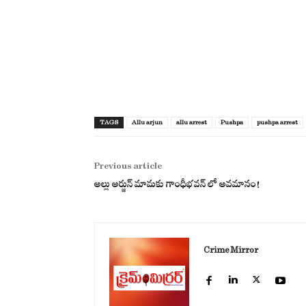
TAGS
Allu arjun
allu arrest
Pushpa
pushpa arrest
Previous article
అల్లు అర్జున్ మామకు గాంధీభవన్ లో అవమానం!
Crime Mirror