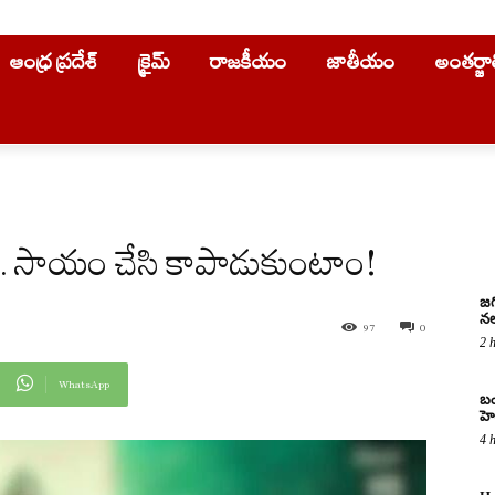
ఆంధ్ర ప్రదేశ్
క్రైమ్
రాజకీయం
జాతీయం
అంతర్జ
యుడే.. సాయం చేసి కాపాడుకుంటాం!
జగ
నల
97
0
2 
WhatsApp
బం
హె
4 