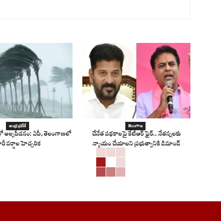
ఆంధ్ర ప్రదేశ్
తెలంగాణ
 అల్పపీడనం: ఏపీ, తెలంగాణలో
చేనేత పథకాలపై కేటీఆర్ ఫైర్.. నేతన్నలకు
ారీ వర్షాల హెచ్చరిక
న్యాయం చేయాలని ప్రభుత్వానికి డిమాండ్