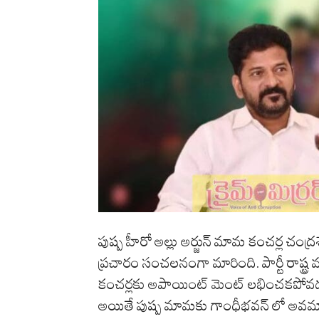
పుష్ప హీరో అల్లు అర్జున్ మామ కంచర్ల చంద్
ప్రచారం సంచలనంగా మారింది. పార్టీ రాష్ట్ర వ
కంచర్లకు అపాయింట్ మెంట్ లభించకపోవడం
అయితే పుష్ప మామకు గాంధీభవన్ లో అవమానం