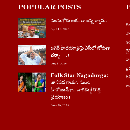
POPULAR POSTS
మునుగోడు ఆశ..రాజన్న శ్వాస..
త
April 15, 2026
జ
ఆం
జగన్ పాదయాత్రపై ఏపీలో జోరుగా
క్ర
చ‌ర్చా….!
ర
July 1, 2026
వై
Folk Star Nagadurga:
సి
జానపద గాయని నుంచి
అం
హీరోయిన్‌గా.. నాగదుర్గ కొత్త
ప్రయాణం!
June 20, 2026