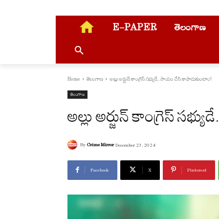
E-PAPER
తెలంగాణ
Home
తెలంగాణ
అల్లు అర్జున్ కాంగ్రెస్ సభ్యుడే.. సాయం చేసి కాపాడుకుంటాం!
తెలంగాణ
అల్లు అర్జున్ కాంగ్రెస్ సభ్
By
Crime Mirror
December 23, 2024
Facebook
X
Pinterest