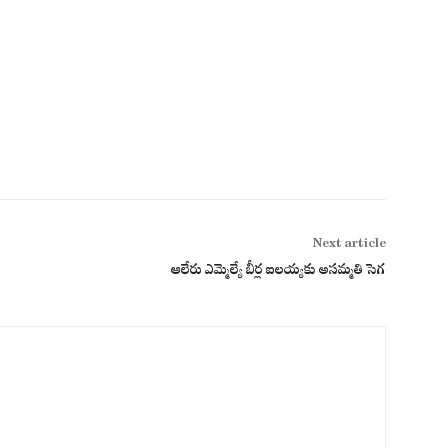
Next article
ఆలేరు ఎమ్మెల్యే బీర్ల ఐలయ్యకు అసమ్మతి సెగ