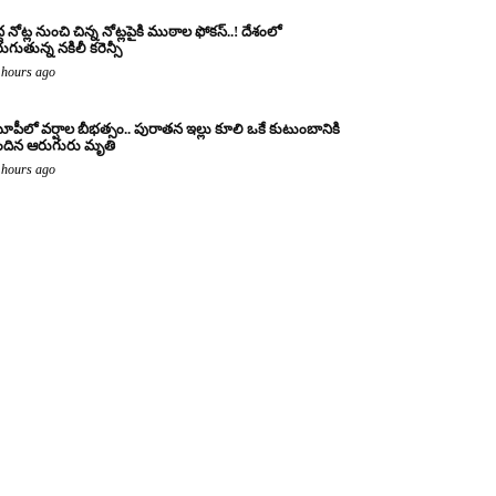
ద్ద నోట్ల నుంచి చిన్న నోట్లపైకి ముఠాల ఫోకస్..! దేశంలో
రుగుతున్న నకిలీ కరెన్సీ
 hours ago
పీలో వర్షాల బీభత్సం.. పురాతన ఇల్లు కూలి ఒకే కుటుంబానికి
ందిన ఆరుగురు మృతి
 hours ago