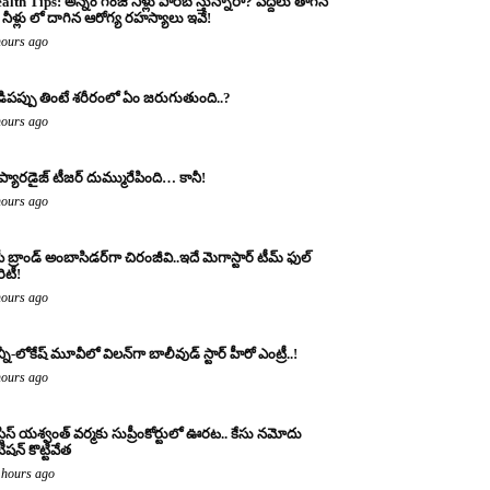
alth Tips: అన్నం గంజి నీళ్లు పారబోస్తున్నారా? పెద్దలు తాగిన
నీళ్లు లో దాగిన ఆరోగ్య రహస్యాలు ఇవే!
hours ago
డిపప్పు తింటే శరీరంలో ఏం జరుగుతుంది..?
hours ago
 ప్యారడైజ్ టీజర్ దుమ్మురేపింది… కానీ!
hours ago
ీ బ్రాండ్ అంబాసిడర్‌గా చిరంజీవి..ఇదే మెగాస్టార్ టీమ్ ఫుల్
ారిటీ!
hours ago
్నీ-లోకేష్ మూవీలో విలన్‌గా బాలీవుడ్ స్టార్ హీరో ఎంట్రీ..!
hours ago
్టిస్ యశ్వంత్ వర్మకు సుప్రీంకోర్టులో ఊరట.. కేసు నమోదు
ిషన్ కొట్టివేత
 hours ago