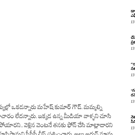
డా
ఎఫ
13
చే
ప్
13
“ర
నట
13
‘గ
రన
13
సభ్యుల్లో ఒకడన్నారు మహేష్ కుమార్ గౌడ్. మమ్మల్ని
చారం లేదన్నారు. ఇక్కడ ఉన్న మీడియా వాళ్ళని చూసి
నెట
సిన
పోయారని.. వెళ్లిన వెంటనే తనకు ఫోన్ చేసి మాట్లాడారని
13
ూపిస్తామని పీసీసీ చీఫ్ ప్రశ్నించారు. అల్లు అర్జున్ మామ