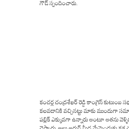
గౌడ్ స్పందించారు.
కంచర్ల చంద్రశేఖర్ రెడ్డి కాంగ్రెస్ కుటుంబ 
కలవడానికి వచ్చినట్టు మాకు ముందుగా సమా
పబ్లిక్ ఎక్కువగా ఉన్నారు అంటూ అతను వెళ్ళి
చెప్పారు. అల్లు అర్జున్ మీద మేమెందుకు కక్ష చ