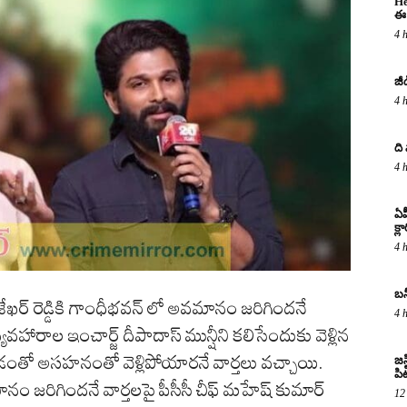
He
ఈ 
4 
జీ
4 
ది
4 
ఏప
క్ల
4 
బన
రశేఖర్ రెడ్డికి గాంధీభవన్ లో అవమానం జరిగిందనే
4 
్యవహారాల ఇంచార్జ్ దీపాదాస్ మున్షీని కలిసేందుకు వెళ్లిన
తో అసహనంతో వెళ్లిపోయారనే వార్తలు వచ్చాయి.
జస
పిట
 జరిగిందనే వార్తలపై పీసీసీ చీఫ్ మహేష్ కుమార్
12