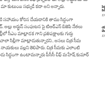
ూడా మా కుటుంబ సభ్యుడే కదా అని అన్నారు.
పె
పె
13
ంటి సహాయం కోరిన చేయడానికి తాము సిద్దంగా
్. అల్లు అర్జున్ సంఘటన పై టిఆర్ఎస్ బిజెపి నేతలు
యూ
చె
లీలో సీఎం మాట్లాడక గాని ప్రతిపక్షాలకు గుర్తు
13
ాలా సిల్లీగా మాట్లాడుతున్నారని.. అసలు చిత్ర సీమ
స్ నాయకులు వల్లని తెలిపారు. చిత్ర సీమకు ఎలాంటి
ు సిద్ధంగా ఉంటామన్నారు పీసీసీ చీఫ్ మహేష్ కుమార్