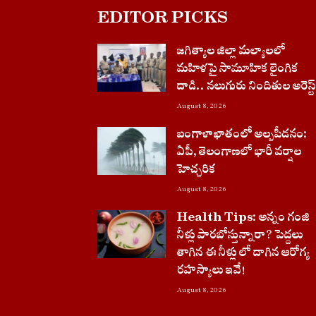
EDITOR PICKS
జగిత్యాల జిల్లా మల్యాలలో
మహిళపై సామూహిక లైంగిక
దాడి.. నలుగురు నిందితుల అరెస్ట్
August 8, 2026
బంగాళాఖాతంలో అల్పపీడనం:
ఏపీ, తెలంగాణలో భారీ వర్షాల
హెచ్చరిక
August 8, 2026
Health Tips: అన్నం గంజి
నీళ్లు పారబోస్తున్నారా? పెద్దలు
తాగిన ఈ నీళ్లు లో దాగిన ఆరోగ్య
రహస్యాలు ఇవే!
August 8, 2026