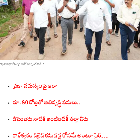
క్యాతనపల్లిలో మంత్రి వివేక్‌ మార్నింగ్‌వాక్‌...!
ప్రజా సమస్యలపై ఆరా…
రూ.80 కోట్లతో అభివృద్ధి పనులు..
డిసెంబరు నాటికి ఇంటింటికీ నల్లా నీరు…
కాళేశ్వరం డిజైన్‌ కమిషన్ల కోసమే అంటూ ఫైర్‌…