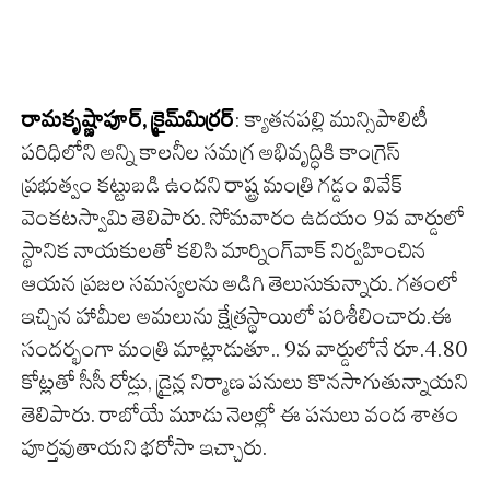
రామ‌కృష్ణాపూర్‌, క్రైమ్‌మిర్ర‌ర్‌
: క్యాతనపల్లి మున్సిపాలిటీ
పరిధిలోని అన్ని కాలనీల సమగ్ర అభివృద్ధికి కాంగ్రెస్‌
ప్రభుత్వం కట్టుబడి ఉందని రాష్ట్ర మంత్రి గడ్డం వివేక్‌
వెంకటస్వామి తెలిపారు. సోమవారం ఉదయం 9వ వార్డులో
స్థానిక నాయకులతో కలిసి మార్నింగ్‌వాక్‌ నిర్వహించిన
ఆయన ప్రజల సమస్యలను అడిగి తెలుసుకున్నారు. గతంలో
ఇచ్చిన హామీల అమలును క్షేత్రస్థాయిలో పరిశీలించారు.ఈ
సందర్భంగా మంత్రి మాట్లాడుతూ.. 9వ వార్డులోనే రూ.4.80
కోట్లతో సీసీ రోడ్లు, డ్రైన్ల నిర్మాణ పనులు కొనసాగుతున్నాయని
తెలిపారు. రాబోయే మూడు నెలల్లో ఈ పనులు వంద శాతం
పూర్తవుతాయని భరోసా ఇచ్చారు.