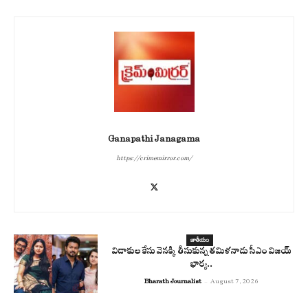
Ganapathi Janagama
https://crimemirror.com/
జాతీయం
విడాకుల కేసు వెనక్కి తీసుకున్న తమిళనాడు సీఎం విజయ్
భార్య..
Bharath Journalist
-
August 7, 2026