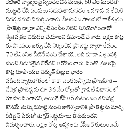
కేటీఆర్‌ వ్యాఖ్యలపై స్పందించిన మంత్రి, 60 వేల మందితో
ముట్టడి చేసి పంపులు నడుపుతామనడం అవగాహన లేమికి
నిదర్శనమని విమర్శించారు. బీఆర్‌ఎస్‌ పాలనలో కాళేశ్వరం
ప్రాజెక్టు ద్వారా ఎన్ని టీఎంసీల నీటిని వినియోగించారో
శ్వేతపత్రం విడుదల చేయాలని డిమాండ్‌ చేశారు. లక్షల కోట్ల
రూపాయలు ఖర్చు చేసి నిర్మించిన ప్రాజెక్టు ద్వారా కేవలం
70 టీఎంసీల నీటినే పంప్‌ చేశారని, అది కూడా ఎల్లంపల్లి
నుంచి విడుదలైన నీరేనని ఆరోపించారు. దీంతో ప్రజలపై
కోట్ల రూపాయల విద్యుత్‌ బిల్లుల భారం
పడిందన్నారు.గతంలో కాకా వెంకటస్వామి ప్రాణహిత–
చేవెళ్ల ప్రాజెక్టును రూ.36 వేల కోట్లతో గ్రావిటీ విధానంలో
రూపొందించారని, అయితే కేసీఆర్‌ కుటుంబం కమిషన్ల
కోసమే తుమ్మిడిహట్టి నుంచి కాళేశ్వరానికి ప్రాజెక్టును మార్చి
రీడిజైన్‌ పేరుతో తుగ్లక్‌ నిర్ణయాలు తీసుకుందని
విమర్శించారు. లక్షల కోట్ల అప్పులకు కేసీఆర్‌ కుటుంబమే