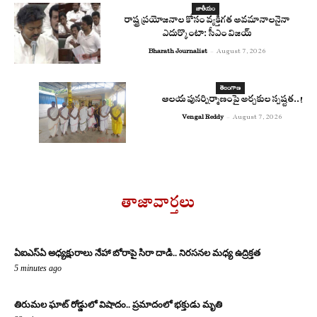
జాతీయం
రాష్ట్ర ప్రయోజనాల కోసం వ్యక్తిగత అవమానాలనైనా
ఎదుర్కొంటా: సీఎం విజయ్
Bharath Journalist
-
August 7, 2026
తెలంగాణ
ఆలయ పునర్నిర్మాణంపై అర్చకుల స్పష్టత..!
Vengal Reddy
-
August 7, 2026
తాజావార్తలు
ఏఐఎస్‌ఏ అధ్యక్షురాలు నేహా బోరాపై సిరా దాడి.. నిరసనల మధ్య ఉద్రిక్తత
5 minutes ago
తిరుమల ఘాట్ రోడ్డులో విషాదం.. ప్రమాదంలో భక్తుడు మృతి