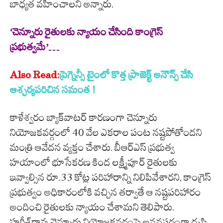
బాధ్యత వహించాలని అన్నారు.
‘చెన్నూరు రైతులకు న్యాయం చేసింది కాంగ్రెస్‌
ప్రభుత్వమే’…
Also Read:
ప్రెగ్నెన్సీ టైంలో కొత్త ప్రాజెక్ట్ అనౌన్స్ చేసి
ఆశ్చర్యపరిచిన సమంత !
కాళేశ్వరం బ్యాక్‌వాటర్‌ కారణంగా చెన్నూరు
నియోజకవర్గంలో 40 వేల ఎకరాల పంట నష్టపోతోందని
మంత్రి ఆవేదన వ్యక్తం చేశారు. బీఆర్‌ఎస్‌ ప్రభుత్వ
హయాంలో భూసేకరణ కింద లక్ష్మీపూర్‌ రైతులకు
ఇవ్వాల్సిన రూ.33 కోట్ల పరిహారాన్ని నిలిపివేశారని, కాంగ్రెస్‌
ప్రభుత్వం అధికారంలోకి వచ్చిన తర్వాతే ఆ నష్టపరిహారం
అందించి రైతులకు న్యాయం చేశామని తెలిపారు.
హరీశ్‌రావు చెన్నూరు నియోజకవర్గంపై అనవసరంగా దృష్టి