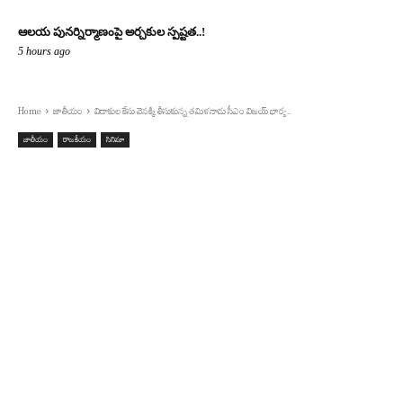
ఆలయ పునర్నిర్మాణంపై అర్చకుల స్పష్టత..!
5 hours ago