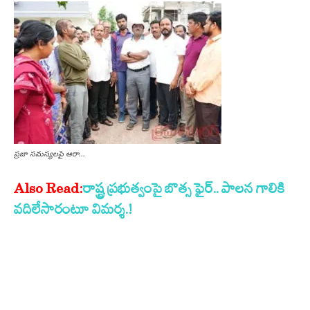
ప్రజా సమస్యలపై ఆరా…
Also Read:
రాష్ట్ర ప్రభుత్వంపై బొత్స ఫైర్.. పాలన గాలికి
వదిలేసారంటూ విమర్శ.!