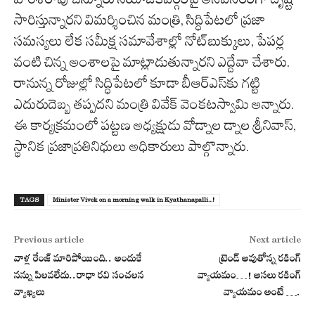
సారిస్తున్నారని విమర్శించిన మంత్రి, సిద్ధిపేటలో ప్రజా
సమస్యలు లేక సమీక్ష సమావేశాల్లో నోట్‌బుక్కులు, పేపర్ల
వంటి చిన్న అంశాలపై మాట్లాడుతున్నారని ఎద్దేవా చేశారు.
రానున్న రోజుల్లో సిద్ధిపేటలో కూడా బీఆర్‌ఎస్‌కు గట్టి
ఎదురుదెబ్బ తప్పదని మంత్రి వివేక్‌ వెంకటస్వామి అన్నారు.
ఈ కార్యక్రమంలో పట్టణ అధ్యక్షుడు వోడ్నాల డ్నాల శ్రీనివాస్,
స్థానిక ప్రజాప్రతినిధులు అధికారులు పాల్గొన్నారు.
TAGS
Minister Vivek on a morning walk in Kyathanapalli...!
Previous article
Next article
వాళ్ల రేంజ్ మారిపోయింది.. అందుకే
ట్రెండ్ అవుతోన్న రకింగ్
నన్ను పిలవలేదు..రాధా రవి సంచలన
వ్యాయమం…! అస‌లు ర‌కింగ్
వ్యాఖ్యలు
వ్యాయ‌మం అంటే ….