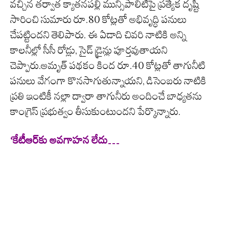
వచ్చిన తర్వాత క్యాతనపల్లి మున్సిపాలిటీపై ప్రత్యేక దృష్టి
సారించి సుమారు రూ.80 కోట్లతో అభివృద్ధి పనులు
చేపట్టిందని తెలిపారు. ఈ ఏడాది చివరి నాటికి అన్ని
కాలనీల్లో సీసీ రోడ్లు, సైడ్‌ డ్రైన్లు పూర్తవుతాయని
చెప్పారు.అమృత్‌ పథకం కింద రూ.40 కోట్లతో తాగునీటి
పనులు వేగంగా కొనసాగుతున్నాయని, డిసెంబరు నాటికి
ప్రతి ఇంటికీ నల్లా ద్వారా తాగునీరు అందించే బాధ్యతను
కాంగ్రెస్‌ ప్రభుత్వం తీసుకుంటుందని పేర్కొన్నారు.
‘కేటీఆర్‌కు అవగాహన లేదు…