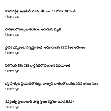
రూపారెడ్డిపై అట్రాసిటీ, మోసం కేసులు.. 14 రోజుల రిమాండ్
4 hours ago
పాఠశాలలో కాల్పుల కలకలం.. ఆరుగురు మృతి
5 hours ago
స్థానిక ఎన్నికలకు సన్నద్ధం కండి: అధికారులకు SEC కీలక ఆదేశాలు
5 hours ago
నీట్ పేపర్ లీక్: CBI చార్జిషీట్‌లో సంచలన విషయాలు!
5 hours ago
భర్త హత్యకు ప్రియుడితో కుట్ర.. వాట్సాప్ చాట్‌లతో బయటపడిన అసలు నిజం
5 hours ago
సన్‌రైజర్స్ హైదరాబాద్ పూర్తి స్థాయి కెప్టెన్‌గా ఇషాన్ కిషన్?
5 hours ago