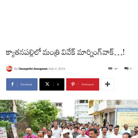
క్యాతనపల్లిలో మంత్రి వివేక్‌ మార్నింగ్‌వాక్‌…!
By
Ganapathi Janagama
July 6, 2026
49
0
Facebook
X
Pinterest