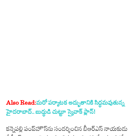
Also Read:
మరో పర్యాటక అద్భుతానికి సిద్ధమవుతున్న
హైదరాబాద్.. బుద్ధుడి చుట్టూ స్కైవాక్ ప్లాన్!
కన్నెపల్లి పంప్‌హౌస్‌ను సందర్శించిన బీఆర్‌ఎస్‌ నాయకుడు