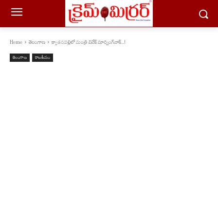
Home
తెలంగాణ
క్యాతనపల్లిలో మంత్రి వివేక్‌ మార్నింగ్‌వాక్‌...!
తెలంగాణ
రాజకీయం