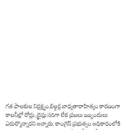
గత పాలకుల నిర్లక్ష్యం,బిల్డర్ల బాధ్యతారాహిత్యం కారణంగా
కాలనీల్లో రోడ్లు, డ్రైన్లు సరిగా లేక ప్రజలు ఇబ్బందులు
ఎదుర్కొన్నారని అన్నారు. కాంగ్రెస్‌ ప్రభుత్వం అధికారంలోకి