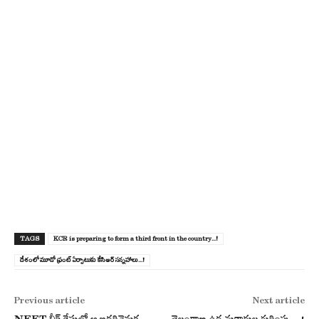
TAGS
KCR is preparing to form a third front in the country...!
దేశంలో మూడో ఫ్రంట్ ఏర్పాటుకు కేసిఆర్ స‌న్న‌హాలు...!
Previous article
Next article