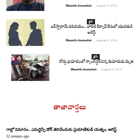
Bharath Journalist
-
August 6, 2026
క్రైమ్
ఇన్‌స్టాగ్రామ్ పరిచయం.. బాలిక కిడ్నాప్ కేసులో యువకుడి
అరెస్ట్
Bharath Journalist
-
August 6, 2026
క్రైమ్
రోడ్డు ప్రమాదంలో గ్యాంగ్‌స్టర్ చిన్న కుమారుడు మృతి
Bharath Journalist
-
August 6, 2026
తాజావార్తలు
గాల్లో విమానం.. ఎమర్జెన్సీ డోర్ తెరిచేందుకు ప్రయాణికుడి యత్నం, అరెస్ట్
32 minutes ago