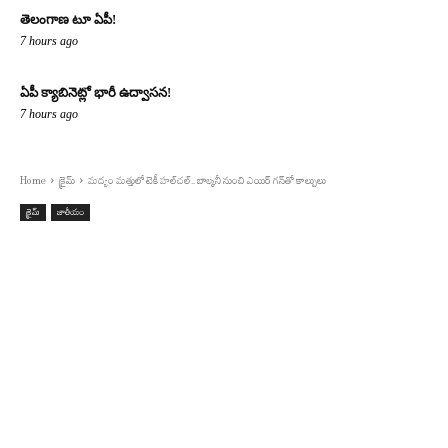
తెలంగాణ టూ ఏపీ!
7 hours ago
ఏపీ క్యాబినెట్లో భారీ ఉద్వాసన!
7 hours ago