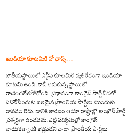
ఇండియా కూటమికి నో ఛాన్స్…
జాతీయస్థాయిలో ఎన్డీఏ కూటమికి వ్యతిరేకంగా ఇండియా
కూటమి ఉంది. కానీ అనుకున్న స్థాయిలో
రాణించలేకపోతోంది. ప్రధానంగా కాంగ్రెస్ పార్టీ నీడలో
పనిచేసేందుకు బలమైన ప్రాంతీయ పార్టీలు ముందుకు
రావడం లేదు. దానికి కారణం ఆయా రాష్ట్రాల్లో కాంగ్రెస్ పార్టీ
ప్రత్యర్థిగా ఉండడమే. ఎట్టి పరిస్థితుల్లో కాంగ్రెస్
నాయకత్వానికి ఇష్టపడని చాలా ప్రాంతీయ పార్టీలు