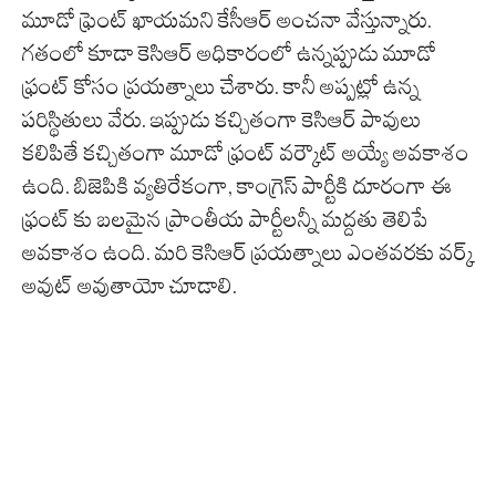
మూడో ఫ్రెంట్ ఖాయమని కేసీఆర్ అంచనా వేస్తున్నారు.
గతంలో కూడా కెసిఆర్ అధికారంలో ఉన్నప్పుడు మూడో
ఫ్రంట్ కోసం ప్రయత్నాలు చేశారు. కానీ అప్పట్లో ఉన్న
పరిస్థితులు వేరు. ఇప్పుడు కచ్చితంగా కెసిఆర్ పావులు
కలిపితే కచ్చితంగా మూడో ఫ్రంట్ వర్కౌట్ అయ్యే అవకాశం
ఉంది. బిజెపికి వ్యతిరేకంగా, కాంగ్రెస్ పార్టీకి దూరంగా ఈ
ఫ్రంట్ కు బలమైన ప్రాంతీయ పార్టీలన్నీ మద్దతు తెలిపే
అవకాశం ఉంది. మరి కెసిఆర్ ప్రయత్నాలు ఎంతవరకు వర్క్
అవుట్ అవుతాయో చూడాలి.