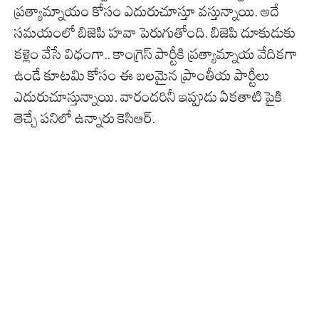
ప్రత్యామ్నాయం కోసం ఎదురుచూస్తూ వస్తున్నాయి. అదే
సమయంలో బిజెపి హవా పెరుగుతోంది. బిజెపి దూకుడుకు
కళ్లెం వేసే విధంగా.. కాంగ్రెస్ పార్టీకి ప్రత్యామ్నాయ వేదికగా
ఉండే కూటమి కోసం ఈ బలమైన ప్రాంతీయ పార్టీలు
ఎదురుచూస్తున్నాయి. వారందరినీ ఇప్పుడు ఏకతాటి పైకి
తెచ్చే పనిలో ఉన్నారు కెసిఆర్.