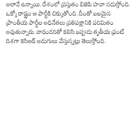
అలానే ఉన్నాయి. దేశంలో ప్రస్తుతం బిజెపి హవా నడుస్తోంది.
ఒక్కో రాష్ట్రం ఆ పార్టీకి చిక్కుతోంది. దీంతో బలమైన
ప్రాంతీయ పార్టీల అధినేతలు ప్రతిపక్షానికి పరిమితం
అవుతున్నారు. వారందరితో కలిసి ఇప్పుడు తృతీయ ఫ్రంట్
దిశగా కెసిఆర్ అడుగులు వేస్తున్నట్లు తెలుస్తోంది.