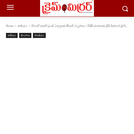
Home
జాతీయం
దేశంలో మూడో ఫ్రంట్ ఏర్పాటుకు కేసిఆర్ స‌న్న‌హాలు...! బీజేపీ దూకుడుకు బ్రేక్ వేయాల‌ని ప్లాన్‌....
జాతీయం
తెలంగాణ
రాజకీయం