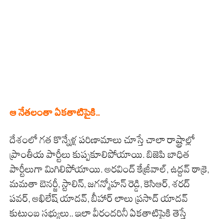
ఆ నేతలంతా ఏకతాటిపైకి..
దేశంలో గత కొన్నేళ్ల పరిణామాలు చూస్తే చాలా రాష్ట్రాల్లో
ప్రాంతీయ పార్టీలు కుప్పకూలిపోయాయి. బిజెపి బాధిత
పార్టీలుగా మిగిలిపోయాయి. అరవింద్ కేజ్రీవాల్, ఉద్దవ్ ఠాక్రె,
మమతా బెనర్జీ, స్టాలిన్, జగన్మోహన్ రెడ్డి, కెసిఆర్, శరద్
పవర్, అఖిలేష్ యాదవ్, బీహార్ లాలు ప్రసాద్ యాదవ్
కుటుంబ సభ్యులు.. ఇలా వీరందరినీ ఏకతాటిపైకి తెస్తే