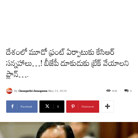
దేశంలో మూడో ఫ్రంట్ ఏర్పాటుకు కేసిఆర్
స‌న్న‌హాలు…! బీజేపీ దూకుడుకు బ్రేక్ వేయాల‌ని
ప్లాన్‌….
By
Ganapathi Janagama
May 16, 2026
841
0
Facebook
X
Pinterest