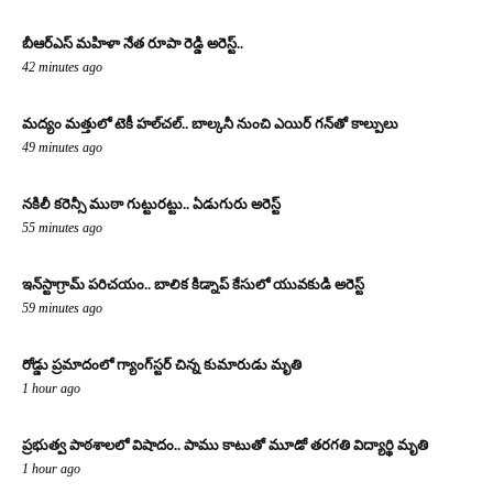
బీఆర్ఎస్ మహిళా నేత రూపా రెడ్డి అరెస్ట్..
42 minutes ago
మద్యం మత్తులో టెకీ హల్‌చల్.. బాల్కనీ నుంచి ఎయిర్ గన్‌తో కాల్పులు
49 minutes ago
నకిలీ కరెన్సీ ముఠా గుట్టురట్టు.. ఏడుగురు అరెస్ట్
55 minutes ago
ఇన్‌స్టాగ్రామ్ పరిచయం.. బాలిక కిడ్నాప్ కేసులో యువకుడి అరెస్ట్
59 minutes ago
రోడ్డు ప్రమాదంలో గ్యాంగ్‌స్టర్ చిన్న కుమారుడు మృతి
1 hour ago
ప్రభుత్వ పాఠశాలలో విషాదం.. పాము కాటుతో మూడో తరగతి విద్యార్థి మృతి
1 hour ago