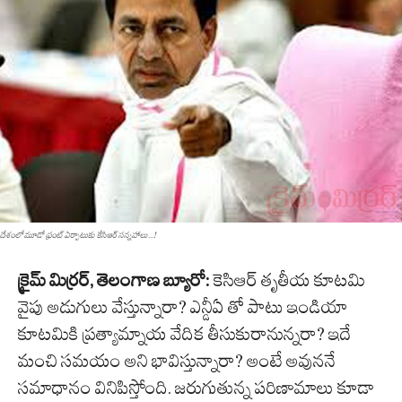
దేశంలో మూడో ఫ్రంట్ ఏర్పాటుకు కేసిఆర్ స‌న్న‌హాలు...!
క్రైమ్ మిర్రర్, తెలంగాణ బ్యూరో:
కెసిఆర్ తృతీయ కూటమి
వైపు అడుగులు వేస్తున్నారా? ఎన్డీఏ తో పాటు ఇండియా
కూటమికి ప్రత్యామ్నాయ వేదిక తీసుకురానున్నరా? ఇదే
మంచి సమయం అని భావిస్తున్నారా? అంటే అవుననే
సమాధానం వినిపిస్తోంది. జరుగుతున్న పరిణామాలు కూడా