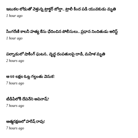
ఇటుకల లోడుతో వెళ్తున్న ట్రాక్టర్ బోల్తా.. ట్రాలీ కింద పడి యువకుడు మృతి
1 hour ago
సింగరేణి కాలనీ హత్య కేసు ఛేదించిన పోలీసులు.. ప్రధాన నిందితుడు అరెస్ట్
1 hour ago
పల్నాడులో షాకింగ్ ఘటన.. వృద్ధ దంపతులపై దాడి, మహిళ మృతి
2 hours ago
ఆ 60 లక్షల ఓట్ల గల్లంతు వెనుక!
7 hours ago
టిడిపిలోకి దేవినేని అవినాష్?
7 hours ago
ఆత్మరక్షణలో హరీష్ రావు!
7 hours ago