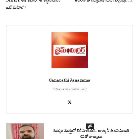
NEET లీక్ కేసులో ఆ ఇద్దరివెనుక
తెలంగాణ ఉద్యమకారుల గుర్తింపు…!
ఒకే మహిళ!
Ganapathi Janagama
https://crimemirror.com/
క్రైమ్
మద్యం మత్తులో టెకీ హల్‌చల్.. బాల్కనీ నుంచి ఎయిర్
గన్‌తో కాల్పులు