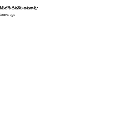
డిపిలోకి దేవినేని అవినాష్?
 hours ago