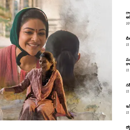
గా
అరె
10
బీ
11
మద
కా
11
నక
11
ఇన
11
రో