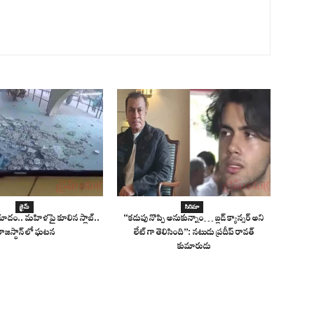
క్రైమ్
సినిమా
్రమాదం.. మహిళపై కూలిన స్లాబ్‌..
“కడుపు నొప్పి అనుకున్నాం… బ్లడ్ క్యాన్సర్ అని
రాజస్థాన్ లో ఘటన
లేట్ గా తెలిసింది”: నటుడు ప్రదీప్ రావత్
కుమారుడు