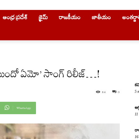
ఆంధ్ర ప్రదేశ్
క్రైమ్
రాజకీయం
జాతీయం
అంతర్జ
ుందో ఏమో’ సాంగ్ రిలీజ్…!
కవ
5 
84
0
అగ
WhatsApp
11
రా
16