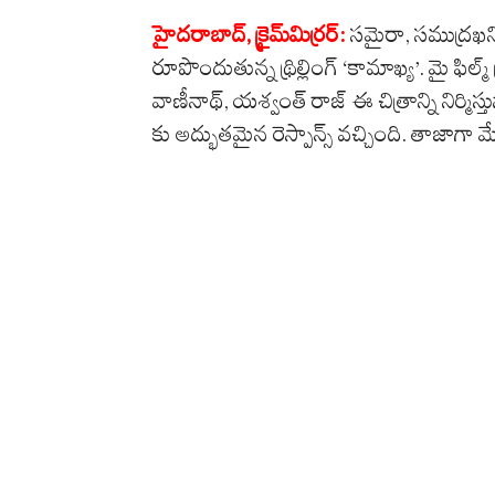
హైద‌రాబాద్‌, క్రైమ్‌మిర్ర‌ర్‌:
సమైరా, సముద్రఖని,
రూపొందుతున్న థ్రిల్లింగ్ ‘కామాఖ్య’. మై ఫిల్మ్ ప్రొ
వాణీనాథ్, యశ్వంత్ రాజ్ ఈ చిత్రాన్ని నిర్మిస్తు
కు అద్భుతమైన రెస్పాన్స్ వచ్చింది. తాజాగా 