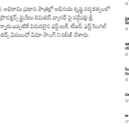
11
 అభిరామి ప్రధాన పాత్రల్లో అభినయ కృష్ణ దర్శకత్వంలో
డక్షన్స్ ప్రైవేటు లిమిటెడ్ బ్యానర్ పై వడ్డేపల్లి శ్రీ
ప్
విద
న్నారు.ఇప్పటికే విడుదలైన ఫస్ట్ లుక్, టీజర్, ఫస్ట్ సింగిల్
11
మేకర్స్ ఏముందో ఏమో సాంగ్ ని రిలీజ్ చేశారు.
ఇటు
య
11
సి
ని
11
పల
12
ఆ 
17