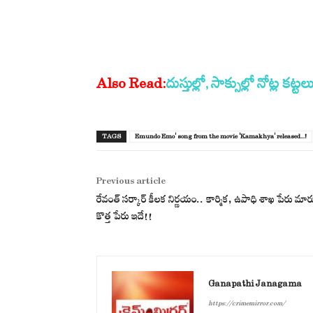
Also Read:
దుస్తుల్లో, సాక్సుల్లో నోట్ల
TAGS
Emundo Emo' song from the movie 'Kamakhya' released...!
Previous article
రేవంత్ సర్కార్ కీలక నిర్ణయం.. కార్మిక, ఉపాధి శాఖ పేరు మార్
కొత్త పేరు ఇదే!!
Ganapathi Janagama
https://crimemirror.com/