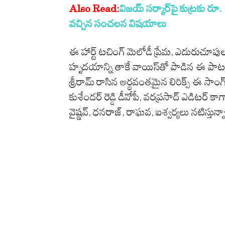
Also Read:
విజయ్ సర్కార్‌పై కుట్రకు రూ
వచ్చిన సంచలన విషయాలు
ఈ హార్ట్ టచింగ్ మెలోడీ ప్రేమ, ఎదురుచూప
హృదయాన్ని తాకే వాయిస్‌తో పాడిన ఈ పాట
శ్రీరామ్ రాసిన అర్థవంతమైన లిరిక్స్ ఈ సాంగ
కుశేందర్ రెడ్డి డీవోపీ, వరప్రసాద్ ఎడిట‌ర్ క
వైష్ణవ్, ధనరాజ్, రాఘవ, ఐశ్వర్యలు న‌టిస్తున్న