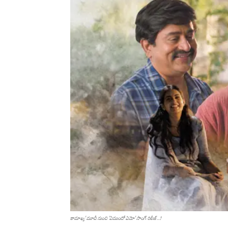
కామాఖ్య' మూవీ నుంచి 'ఏముందో ఏమో' సాంగ్ రిలీజ్...!