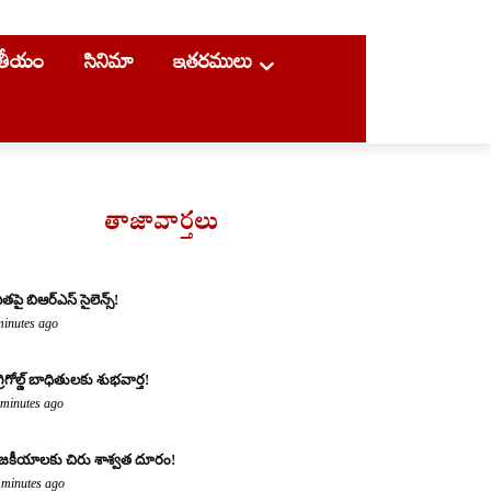
ాతీయం
సినిమా
ఇతరములు
తాజావార్తలు
ితపై బిఆర్ఎస్ సైలెన్స్!
minutes ago
్రిగోల్డ్ బాధితులకు శుభవార్త!
 minutes ago
జకీయాలకు చిరు శాశ్వత దూరం!
 minutes ago