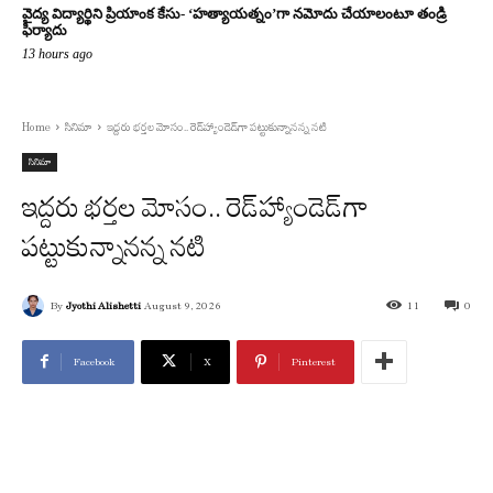
వైద్య విద్యార్థిని ప్రియాంక కేసు- ‘హత్యాయత్నం’గా నమోదు చేయాలంటూ తండ్రి
ఫిర్యాదు
13 hours ago