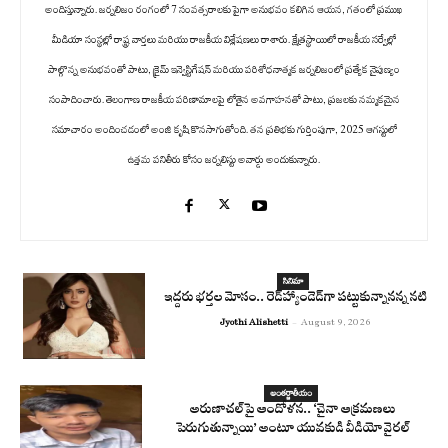
అందిస్తున్నారు. జర్నలిజం రంగంలో 7 సంవత్సరాలకు పైగా అనుభవం కలిగిన ఆయన, గతంలో ప్రముఖ
మీడియా సంస్థల్లో రాష్ట్ర వార్తలు మరియు రాజకీయ విశ్లేషణలు రాశారు. క్షేత్రస్థాయిలో రాజకీయ సర్వేల్లో
పాల్గొన్న అనుభవంతో పాటు, క్రైమ్ ఇన్వెస్టిగేషన్ మరియు పరిశోధనాత్మక జర్నలిజంలో ప్రత్యేక నైపుణ్యం
సంపాదించారు. తెలంగాణ రాజకీయ పరిణామాలపై లోతైన అవగాహనతో పాటు, ప్రజలకు నమ్మకమైన
సమాచారం అందించడంలో అంజి కృషి కొనసాగుతోంది. తన ప్రతిభకు గుర్తింపుగా, 2025 ఆగస్టులో
ఉత్తమ పనితీరు కోసం జర్నలిస్టు అవార్డు అందుకున్నారు.
సినిమా
ఇద్దరు భర్తల మోసం.. రెడ్‌హ్యాండెడ్‌గా పట్టుకున్నానన్న నటి
Jyothi Alishetti
-
August 9, 2026
అంతర్జాతీయం
అరుణాచల్‌పై ఆందోళన.. ‘చైనా ఆక్రమణలు
పెరుగుతున్నాయి’ అంటూ యువకుడి వీడియో వైరల్