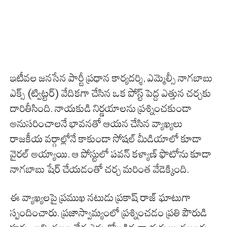
ఇటీవల జనసేన పార్టీ ప్రధాన కార్యదర్శి, ఎమ్మెల్సీ నాగబాబు
ఎక్స్ (ట్విట్టర్) వేదికగా చేసిన ఒక పోస్ట్ పెద్ద ఎత్తున చర్చకు
దారితీసింది. నాయకుడి నిర్ణయాలను ప్రశ్నించకుండా
అనుసరించాలనే భావనతో ఆయన చేసిన వ్యాఖ్యలు
రాజకీయ వర్గాల్లోనే కాకుండా సోషల్ మీడియాలో కూడా
వైరల్ అయ్యాయి. ఆ పోస్టులో పవన్ కళ్యాణ్ ఫొటోను కూడా
నాగబాబు షేర్ చేయడంతో చర్చ మరింత వేడెక్కింది.
ఈ వ్యాఖ్యలపై ప్రముఖ నటుడు ప్రకాష్ రాజ్ ఘాటుగా
స్పందించారు. ప్రజాస్వామ్యంలో ప్రశ్నించడం ప్రతి పౌరుడి