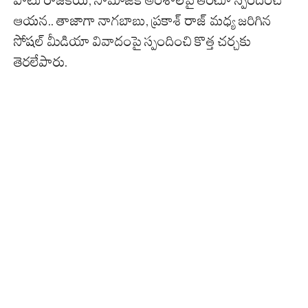
ఆయన.. తాజాగా నాగబాబు, ప్రకాశ్ రాజ్ మధ్య జరిగిన
సోషల్ మీడియా వివాదంపై స్పందించి కొత్త చర్చకు
తెరలేపారు.