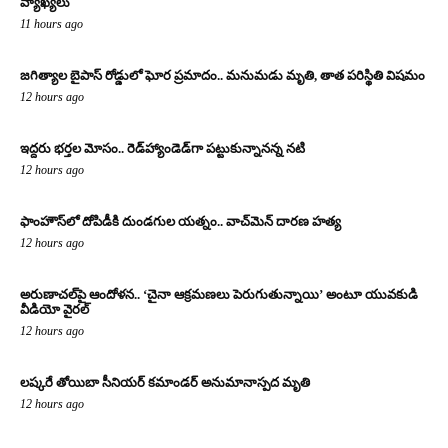
వ్యాఖ్యలు
11 hours ago
జగిత్యాల బైపాస్‌ రోడ్డులో ఘోర ప్రమాదం.. మనుమడు మృతి, తాత పరిస్థితి విషమం
12 hours ago
ఇద్దరు భర్తల మోసం.. రెడ్‌హ్యాండెడ్‌గా పట్టుకున్నానన్న నటి
12 hours ago
ఫాంహౌస్‌లో దోపిడీకి దుండగుల యత్నం.. వాచ్‌మెన్‌ దారణ హత్య
12 hours ago
అరుణాచల్‌పై ఆందోళన.. ‘చైనా ఆక్రమణలు పెరుగుతున్నాయి’ అంటూ యువకుడి
వీడియో వైరల్
12 hours ago
లష్కరే తోయిబా సీనియర్ కమాండర్ అనుమానాస్పద మృతి
12 hours ago