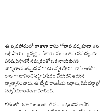
ఈ వ్యవహారంలో తాజాగా రామ్ గోపాల్ వర్మ కూడా తన
అభిప్రాయాన్ని వ్యక్తం చేశారు. ప్రజలు తమ సమస్యలను
పరిష్కరిస్తాడనే నమ్మకంతో ఒక నాయకుడికి
బాధ్యతాయుతమైన పదవిని అప్పగిస్తారని, కానీ అతడిని
రాజుగా భావించి పట్టాభిషేకం చేయరని ఆయన
వ్యాఖ్యానించారు. ఈ ట్వీట్ రాజకీయ వర్గాలు, సినీ వర్గాల్లో
చర్చనీయాంశంగా మారింది.
గతంలో మెగా కుటుంబానికి సంబంధించిన అనేక