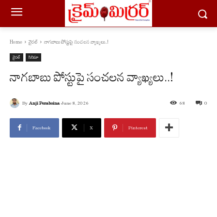
Home
వైరల్
నాగబాబు పోస్టుపై సంచలన వ్యాఖ్యలు..!
వైరల్
సినిమా
నాగబాబు పోస్టుపై సంచలన వ్యాఖ్యలు..!
By
Anji Peraboina
June 8, 2026
68
0
Facebook
X
Pinterest