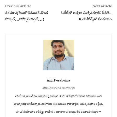
Previous article
Next article
నరసరావుపేటలో సిలిండర్ దొంగ
ఓటీటీలో అస్సలు మిస్సవకూడని సీరిస్..
హల్చల్…హోటళ్లే టార్గెట్…!
6 ఎపిసోడ్స్‌తో సంచలనం
Anji Peraboina
http://www.crimemirror.com
పేరబోయిన ఆంజనేయులు ప్రస్తుతం క్రైమ్ మిర్రర్ తెలుగు దినపత్రికలో సీనియర్ డిజిటల్ కంటెంట్
ప్రొడ్యూసర్‌గా పనిచేస్తున్నారు. తెలంగాణకు సంబంధించిన తాజా వార్తలు, ప్రభుత్వ పథకాల అప్డేట్లు,
మౌలిక సదుపాయాల అభివృద్ధి, రాజకీయ పరిణామాలు మరియు ప్రత్యేక కథనాలను సమగ్రంగా