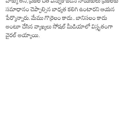
హక్కు అని, ప్రజల చేత ఎన్నుకోబడిన నాయకులు ప్రజలకు
సమాధానం చెప్పాల్సిన బాధ్యత కలిగి ఉంటారని ఆయన
పేర్కొన్నారు. మేము గొర్రెలం కాదు.. బానిసలం కాదు
అంటూ చేసిన వ్యాఖ్యలు సోషల్ మీడియాలో విస్తృతంగా
వైరల్ అయ్యాయి.