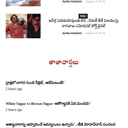
Jyothi Alishetti
-
August 9, 2026
సినిమా
ఐదేళ్ల ఎదురుచూపులకు తెర.. వరుణ్ తేజ్ విజయంపై
నాగబాబు ఎమోషనల్ పోస్ట్ వైరల్
Jyothi Alishetti
-
August 9, 2026
తాజావార్తలు
ద్రాక్షలో దాగిన గుండె సీక్రెట్.. అదేమిటంటే?
2 hours ago
White Sugar vs Brown Sugar: ఆరోగ్యానికి ఏది మంచిది?
2 hours ago
అత్యాచారాన్ని ఆస్వాదించే అమ్మాయిలు ఉన్నారు’.. టీజీ మోహన్‌దాస్‌ సంచలన