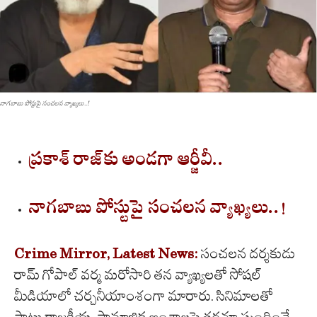
నాగబాబు పోస్టుపై సంచలన వ్యాఖ్యలు..!
ప్రకాశ్ రాజ్‌కు అండగా ఆర్జీవీ..
నాగబాబు పోస్టుపై సంచలన వ్యాఖ్యలు..!
Crime Mirror, Latest News:
సంచలన దర్శకుడు
రామ్ గోపాల్ వర్మ మరోసారి తన వ్యాఖ్యలతో సోషల్
మీడియాలో చర్చనీయాంశంగా మారారు. సినిమాలతో
పాటు రాజకీయ, సామాజిక అంశాలపై తరచూ స్పందించే