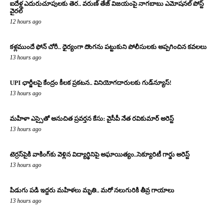
ఐదేళ్ల ఎదురుచూపులకు తెర.. వరుణ్ తేజ్ విజయంపై నాగబాబు ఎమోషనల్ పోస్ట్
వైరల్
12 hours ago
కళ్లముందే ఫోన్ చోరీ.. ధైర్యంగా దొంగను పట్టుకుని పోలీసులకు అప్పగించిన కవలలు
13 hours ago
UPI ఛార్జీలపై కేంద్రం కీలక ప్రకటన.. వినియోగదారులకు గుడ్‌న్యూస్!
13 hours ago
మహిళా ఎస్సైతో అనుచిత ప్రవర్తన కేసు: వైసీపీ నేత రవికుమార్ అరెస్ట్
13 hours ago
టెర్రస్‌పైకి వాకింగ్‌కు వెళ్లిన విద్యార్థినిపై అఘాయిత్యం..సెక్యూరిటీ గార్డు అరెస్ట్
13 hours ago
పిడుగు పడి ఇద్దరు మహిళలు మృతి.. మరో నలుగురికి తీవ్ర గాయాలు
13 hours ago