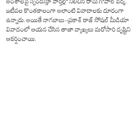
అంశాలపై స్పందిస్తూ వార్తల్లో నిలిచిన రామ్ గోపాల్ వర్మ,
ఇటీవల కొంతకాలంగా అలాంటి వివాదాలకు దూరంగా
ఉన్నారు. అయితే నాగబాబు-ప్రకాశ్ రాజ్ సోషల్ మీడియా
వివాదంలో ఆయన చేసిన తాజా వ్యాఖ్యలు మరోసారి దృష్టిని
ఆకర్షించాయి.