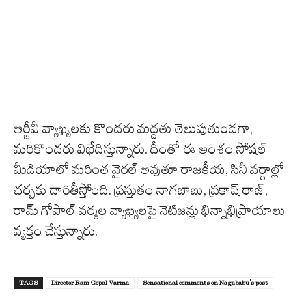
ఆర్జీవీ వ్యాఖ్యలకు కొందరు మద్దతు తెలుపుతుండగా,
మరికొందరు విభేదిస్తున్నారు. దీంతో ఈ అంశం సోషల్
మీడియాలో మరింత వైరల్ అవుతూ రాజకీయ, సినీ వర్గాల్లో
చర్చకు దారితీస్తోంది. ప్రస్తుతం నాగబాబు, ప్రకాష్ రాజ్,
రామ్ గోపాల్ వర్మల వ్యాఖ్యలపై నెటిజన్లు భిన్నాభిప్రాయాలు
వ్యక్తం చేస్తున్నారు.
TAGS
Director Ram Gopal Varma
Sensational comments on Nagababu's post