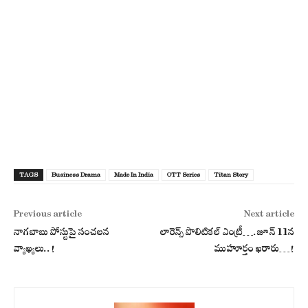
TAGS
Business Drama
Made In India
OTT Series
Titan Story
Previous article
Next article
నాగబాబు పోస్టుపై సంచలన
లారెన్స్ పొలిటికల్ ఎంట్రీ….జూన్ 11న
వ్యాఖ్యలు..!
ముహూర్తం ఖ‌రారు…!