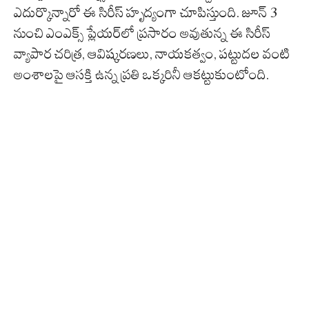
ఎదుర్కొన్నారో ఈ సిరీస్ హృద్యంగా చూపిస్తుంది. జూన్ 3
నుంచి ఎంఎక్స్ ప్లేయర్‌లో ప్రసారం అవుతున్న ఈ సిరీస్
వ్యాపార చరిత్ర, ఆవిష్కరణలు, నాయకత్వం, పట్టుదల వంటి
అంశాలపై ఆసక్తి ఉన్న ప్రతి ఒక్కరినీ ఆకట్టుకుంటోంది.