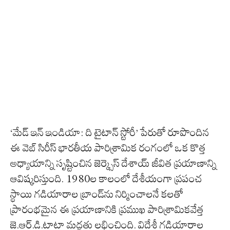
‘మేడ్ ఇన్ ఇండియా: ది టైటాన్ స్టోరీ’ పేరుతో రూపొందిన
ఈ వెబ్ సిరీస్ భారతీయ పారిశ్రామిక రంగంలో ఒక కొత్త
అధ్యాయాన్ని సృష్టించిన జెర్క్సెస్ దేశాయ్ జీవిత ప్రయాణాన్ని
ఆవిష్కరిస్తుంది. 1980ల కాలంలో దేశీయంగా ప్రపంచ
స్థాయి గడియారాల బ్రాండ్‌ను నిర్మించాలనే కలతో
ప్రారంభమైన ఈ ప్రయాణానికి ప్రముఖ పారిశ్రామికవేత్త
జె.ఆర్.డి.టాటా మద్దతు లభించింది. విదేశీ గడియారాల