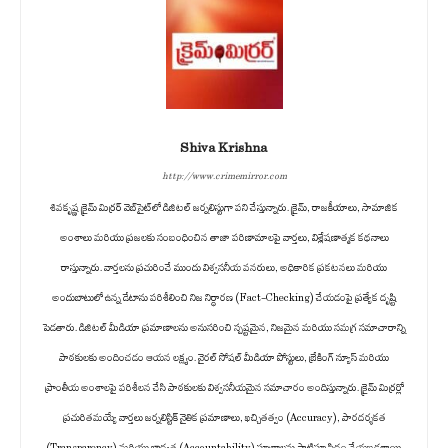
Shiva Krishna
http://www.crimemirror.com
శివకృష్ణ క్రైమ్ మిర్రర్ వెబ్‌సైట్‌లో డిజిటల్ జర్నలిస్టుగా పని చేస్తున్నారు. క్రైమ్, రాజకీయాలు, సామాజిక
అంశాలు మరియు ప్రజలకు సంబంధించిన తాజా పరిణామాలపై వార్తలు, విశ్లేషణాత్మక కథనాలు
రాస్తున్నారు. వార్తలను ప్రచురించే ముందు విశ్వసనీయ వనరులు, అధికారిక ప్రకటనలు మరియు
అందుబాటులో ఉన్న డేటాను పరిశీలించి నిజ నిర్ధారణ (Fact-Checking) చేయడంపై ప్రత్యేక దృష్టి
పెడతారు. డిజిటల్ మీడియా ప్రమాణాలను అనుసరించి స్పష్టమైన, నిజమైన మరియు సమగ్ర సమాచారాన్ని
పాఠకులకు అందించడం ఆయన లక్ష్యం. వైరల్ సోషల్ మీడియా పోస్టులు, బ్రేకింగ్ న్యూస్ మరియు
ప్రాంతీయ అంశాలపై పరిశీలన చేసి పాఠకులకు విశ్వసనీయమైన సమాచారం అందిస్తున్నారు. క్రైమ్ మిర్రర్లో
ప్రచురితమయ్యే వార్తలు జర్నలిస్టిక్ నైతిక ప్రమాణాలు, ఖచ్చితత్వం (Accuracy), పారదర్శకత