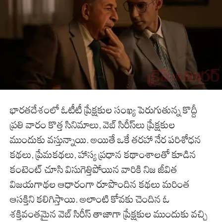
భారతదేశంలో ఓటీటీ ప్రేక్షకుల సంఖ్య పెరుగుతున్న కొద్దీ
ప్రతి వారం కొత్త సినిమాలు, వెబ్ సిరీస్‌లు ప్రేక్షకుల
ముందుకు వస్తున్నాయి. అయితే ఒకే తరహా నేర పరిశోధన
కథలు, ప్రేమకథలు, హాస్య ప్రధాన కథాంశాలతో కూడిన
కంటెంట్ చూసి విసుగెత్తిపోయిన వారికి నిజ జీవిత
విజయగాథల ఆధారంగా రూపొందిన కథలు మరింత
ఆసక్తిని కలిగిస్తాయి. అలాంటి కోవకు చెందిన ఓ
శక్తివంతమైన వెబ్ సిరీస్ తాజాగా ప్రేక్షకుల ముందుకు వచ్చి