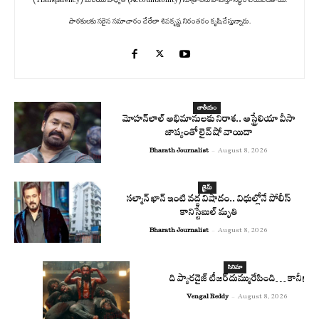
(Transparency) మరియు బాధ్యత (Accountability) సూత్రాలను పాటిస్తూ సిద్ధం చేయబడతాయి.
పాఠకులకు సరైన సమాచారం చేరేలా శివకృష్ణ నిరంతరం కృషి చేస్తున్నారు.
జాతీయం
మోహన్‌లాల్ అభిమానులకు నిరాశ.. ఆస్ట్రేలియా వీసా
జాప్యంతో లైవ్ షో వాయిదా
Bharath Journalist
-
August 8, 2026
క్రైమ్
సల్మాన్ ఖాన్ ఇంటి వద్ద విషాదం.. విధుల్లోనే పోలీస్
కానిస్టేబుల్ మృతి
Bharath Journalist
-
August 8, 2026
సినిమా
ది ప్యారడైజ్ టీజర్ దుమ్మురేపింది… కానీ!
Vengal Reddy
-
August 8, 2026