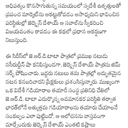
ఆధిపత్యం కొనసాగుతున్న సమయంలో స్వదేశీ ఉత్పత్తులతో
ప్రపంచ మార్కెట్‌ను ఆకట్టుకోవడం అసాధ్యమని భావించిన
పరిస్థితుల్లో జెర్క్సెస్ దేశాయ్ ఆ సవాల్‌ను స్వీకరించి
విజయవంతం కావడం ఈ కథలో ప్రధాన ఆకర్షణగా
నిలుస్తుంది.
ఈ సిరీస్‌లో జె.ఆర్.డి.టాటా పాత్రలో ప్రముఖ నటుడు
నసీరుద్దీన్ షా కనిపిస్తుండగా, జెర్క్సెస్ దేశాయ్ పాత్రను జిమ్
సర్భ్ పోషించారు. ఇద్దరు నటులు తమ పాత్రల్లో అద్భుతమైన
నటన కనబరిచారని ప్రేక్షకులు ప్రశంసిస్తున్నారు. ముఖ్యంగా
ఒక విదేశీ గడియారాల తయారీ సంస్థ ప్రతినిధి చేతిలో
జె.ఆర్.డి. టాటా ఎదుర్కొన్న అవమానకర పరిస్థితి తర్వాత
భారత్‌లోనే అత్యుత్తమ గడియారాలను తయారు చేయాలనే
సంకల్పం ఎలా పుట్టిందో, ఆ ఆలోచనను వాస్తవంగా
మార్చేందుకు జెర్క్సెస్ దేశాయ్ ఎంతటి కష్టాలు