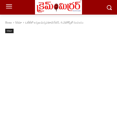
Home
సినిమా
ఓటీటీలో అస్సలు మిస్సవకూడని సీరిస్.. 6 ఎపిసోడ్స్‌తో సంచలనం
సినిమా