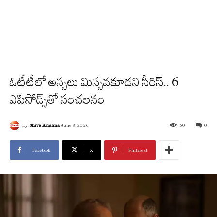
ఓటీటీలో అస్సలు మిస్సవకూడని సీరిస్.. 6
ఎపిసోడ్స్‌తో సంచలనం
By
Shiva Krishna
June 8, 2026
60
0
Facebook
X
Pinterest