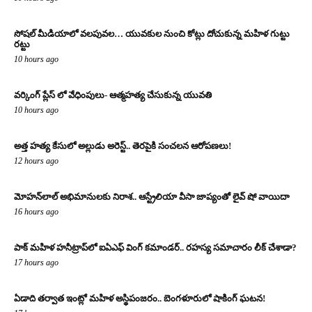
సోషల్ మీడియాలో వలపువల… యువకుల నుంచి కోట్లు దోచుకున్న మహిళ గుట్టు
రట్టు
10 hours ago
వర్కింగ్ ప్లేస్ లో వేధింపులు- ఆత్మహత్య చేసుకున్న యువతి
10 hours ago
అత్త హత్య కేసులో అల్లుడు అరెస్ట్.. తెరపైకి సంచలన ఆరోపణలు!
12 hours ago
మోహన్‌లాల్ అభిమానులకు నిరాశ.. ఆస్ట్రేలియా వీసా జాప్యంతో లైవ్ షో వాయిదా
16 hours ago
పాక్ మహిళ హనీట్రాప్‌లో ఐఏఎఫ్ వింగ్ కమాండర్.. రహస్య సమాచారం లీక్ చేశాడా?
17 hours ago
ఏడాది తర్వాత ఇంట్లో మహిళ అస్థిపంజరం.. బెంగళూరులో షాకింగ్ ఘటన!