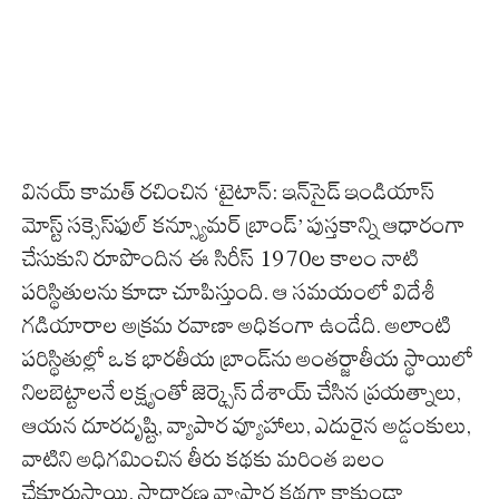
వినయ్ కామత్ రచించిన ‘టైటాన్: ఇన్‌సైడ్ ఇండియాస్
మోస్ట్ సక్సెస్‌ఫుల్ కన్స్యూమర్ బ్రాండ్’ పుస్తకాన్ని ఆధారంగా
చేసుకుని రూపొందిన ఈ సిరీస్ 1970ల కాలం నాటి
పరిస్థితులను కూడా చూపిస్తుంది. ఆ సమయంలో విదేశీ
గడియారాల అక్రమ రవాణా అధికంగా ఉండేది. అలాంటి
పరిస్థితుల్లో ఒక భారతీయ బ్రాండ్‌ను అంతర్జాతీయ స్థాయిలో
నిలబెట్టాలనే లక్ష్యంతో జెర్క్సెస్ దేశాయ్ చేసిన ప్రయత్నాలు,
ఆయన దూరదృష్టి, వ్యాపార వ్యూహాలు, ఎదురైన అడ్డంకులు,
వాటిని అధిగమించిన తీరు కథకు మరింత బలం
చేకూరుస్తాయి. సాధారణ వ్యాపార కథగా కాకుండా