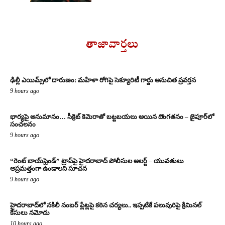
తాజావార్తలు
ఢిల్లీ ఎయిమ్స్‌లో దారుణం: మహిళా రోగిపై సెక్యూరిటీ గార్డు అనుచిత ప్రవర్తన
9 hours ago
భార్యపై అనుమానం… సీక్రెట్ కెమెరాతో బట్టబయలు అయిన దొంగతనం – జైపూర్‌లో
సంచలనం
9 hours ago
“రెంట్ బాయ్‌ఫ్రెండ్” ట్రాప్‌పై హైదరాబాద్ పోలీసుల అలర్ట్ – యువతులు
అప్రమత్తంగా ఉండాలని సూచన
9 hours ago
హైదరాబాద్‌లో నకిలీ నంబర్ ప్లేట్లపై కఠిన చర్యలు.. ఇప్పటికే పలువురిపై క్రిమినల్
కేసులు నమోదు
10 hours ago