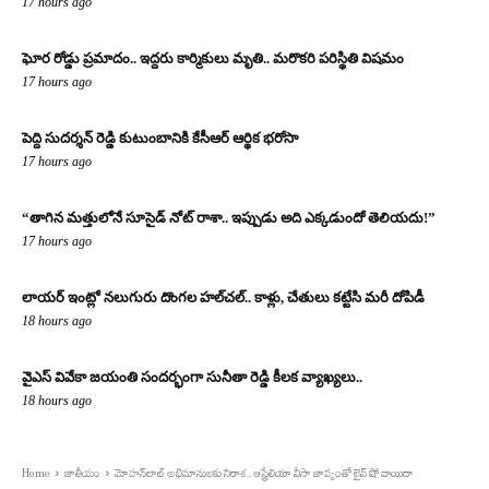
17 hours ago
ఘోర రోడ్డు ప్రమాదం.. ఇద్దరు కార్మికులు మృతి.. మరొకరి పరిస్థితి విషమం
17 hours ago
పెద్ది సుదర్శన్ రెడ్డి కుటుంబానికి కేసీఆర్ ఆర్థిక భరోసా
17 hours ago
“తాగిన మత్తులోనే సూసైడ్ నోట్ రాశా.. ఇప్పుడు అది ఎక్కడుందో తెలియదు!”
17 hours ago
లాయర్ ఇంట్లో నలుగురు దొంగల హల్‌చల్.. కాళ్లు, చేతులు కట్టేసి మరీ దోపిడీ
18 hours ago
వైఎస్ వివేకా జయంతి సందర్భంగా సునీతా రెడ్డి కీలక వ్యాఖ్యలు..
18 hours ago