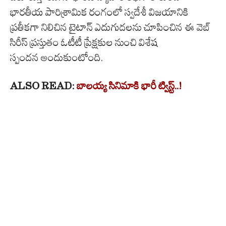
భారతీయ పారిశ్రామిక రంగంలో స్వదేశీ విజయానికి
ప్రతీకగా నిలిచిన టైటాన్ ఎదుగుదలను చూపించిన ఈ వెబ్
సిరీస్ ప్రస్తుతం ఓటీటీ ప్రేక్షకుల నుంచి విశేష
స్పందన అందుకుంటోంది.
ALSO READ:
బాలయ్య సినిమాకి భారీ ట్విస్ట్..!