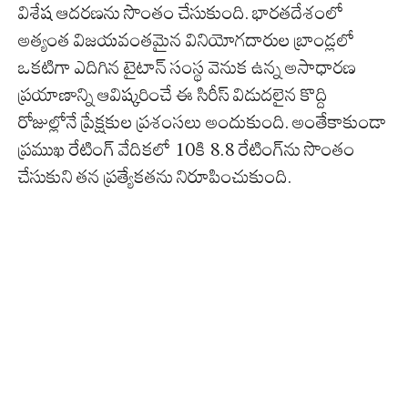
విశేష ఆదరణను సొంతం చేసుకుంది. భారతదేశంలో
అత్యంత విజయవంతమైన వినియోగదారుల బ్రాండ్లలో
ఒకటిగా ఎదిగిన టైటాన్ సంస్థ వెనుక ఉన్న అసాధారణ
ప్రయాణాన్ని ఆవిష్కరించే ఈ సిరీస్ విడుదలైన కొద్ది
రోజుల్లోనే ప్రేక్షకుల ప్రశంసలు అందుకుంది. అంతేకాకుండా
ప్రముఖ రేటింగ్ వేదికలో 10కి 8.8 రేటింగ్‌ను సొంతం
చేసుకుని తన ప్రత్యేకతను నిరూపించుకుంది.