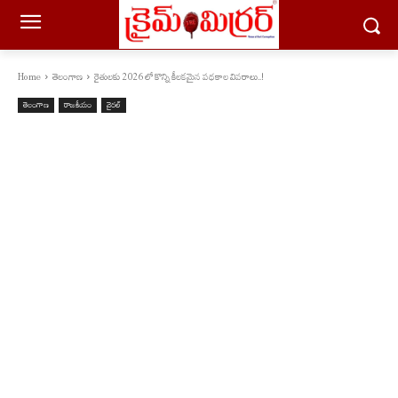
Home
తెలంగాణ
రైతులకు 2026 లో కొన్ని కీలకమైన పథకాల వివరాలు..!
తెలంగాణ
రాజకీయం
వైరల్