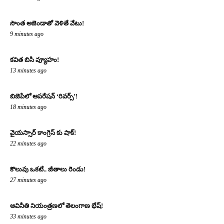
సొంత అజెండాతో వెళితే వేటు!
9 minutes ago
కవిత బిసి వ్యూహం!
13 minutes ago
బిజెపిలో ఆపరేషన్ ‘రివర్స్’!
18 minutes ago
వైయస్సార్ కాంగ్రెస్ కు షాక్!
22 minutes ago
కొలువు ఒకటే.. జీతాలు రెండు!
27 minutes ago
అవినీతి నియంత్రణలో తెలంగాణ భేష్!
33 minutes ago