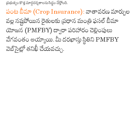
ప్రభుత్వం కొత్త మార్గదర్శకాలను సిద్ధం చేస్తోంది.
పంట బీమా (Crop Insurance):
వాతావరణ మార్పుల
వల్ల నష్టపోయిన రైతులకు ప్రధాన మంత్రి ఫసల్ బీమా
యోజన (PMFBY) ద్వారా పరిహారం చెల్లింపులు
వేగవంతం అయ్యాయి. మీ దరఖాస్తు స్థితిని PMFBY
వెబ్‌సైట్లో తనిఖీ చేయవచ్చు.