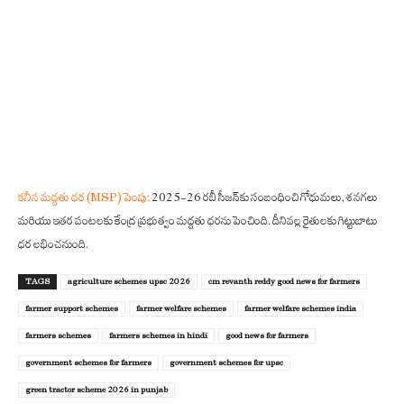
కనీస మద్దతు ధర (MSP) పెంపు:
2025-26 రబీ సీజన్‌కు సంబంధించి గోధుమలు, శనగలు
మరియు ఇతర పంటలకు కేంద్ర ప్రభుత్వం మద్దతు ధరను పెంచింది. దీనివల్ల రైతులకు గిట్టుబాటు
ధర లభించనుంది.
TAGS
agriculture schemes upsc 2026
cm revanth reddy good news for farmers
farmer support schemes
farmer welfare schemes
farmer welfare schemes india
farmers schemes
farmers schemes in hindi
good news for farmers
government schemes for farmers
government schemes for upsc
green tractor scheme 2026 in punjab