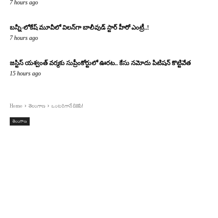
7 hours ago
బన్నీ-లోకేష్ మూవీలో విలన్‌గా బాలీవుడ్ స్టార్ హీరో ఎంట్రీ..!
7 hours ago
జస్టిస్ యశ్వంత్ వర్మకు సుప్రీంకోర్టులో ఊరట.. కేసు నమోదు పిటిషన్ కొట్టివేత
15 hours ago