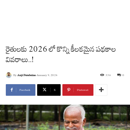
రైతులకు 2026 లో కొన్ని కీలకమైన పథకాల
వివరాలు..!
By
Anji Peraboina
January 9, 2026
336
0
Facebook
X
Pinterest