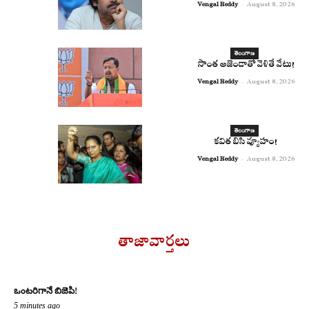
Vengal Reddy
-
August 8, 2026
తెలంగాణ
సొంత అజెండాతో వెళితే వేటు!
Vengal Reddy
-
August 8, 2026
తెలంగాణ
కవిత బిసి వ్యూహం!
Vengal Reddy
-
August 8, 2026
తాజావార్తలు
ఒంటరిగానే బిజెపి!
5 minutes ago