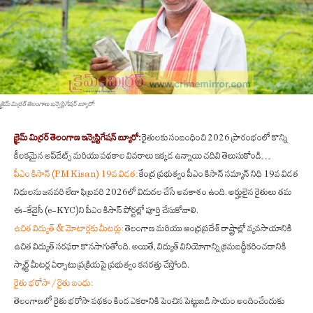
క్రైమ్ మిర్రర్ తెలంగాణ ఇన్వెస్టిగేషన్ బ్యూరో:
క్రైమ్ మిర్రర్ తెలంగాణ ఇన్వెస్టిగేషన్ బ్యూరో:
రైతులకు సంబంధించి 2026 ప్రారంభంలో కొన్ని
కీలకమైన అప్‌డేట్స్ మరియు పథకాల వివరాలు ఇక్కడ ఉన్నాయి చదివి తెలుసుకోండి…
పీఎం కిసాన్ (PM Kisan) 19వ విడత:
కేంద్ర ప్రభుత్వం పీఎం కిసాన్ సమ్మాన్ నిధి 19వ విడత
నిధులను జనవరి లేదా ఫిబ్రవరి 2026లో విడుదల చేసే అవకాశం ఉంది. అర్హులైన రైతులు తమ
ఈ-కేవైసీ (e-KYC)ని పీఎం కిసాన్ పోర్టల్లో పూర్తి చేసుకోవాలి.
ఉచిత విద్యుత్ & మోటార్లకు మీటర్లు:
తెలంగాణ మరియు ఆంధ్రప్రదేశ్ రాష్ట్రాల్లో వ్యవసాయానికి
ఉచిత విద్యుత్ సరఫరా కొనసాగుతోంది. అయితే, విద్యుత్ వినియోగాన్ని క్రమబద్ధీకరించడానికి
స్మార్ట్ మీటర్ల ఏర్పాటు ప్రక్రియపై ప్రభుత్వం కసరత్తు చేస్తోంది.
రైతు భరోసా / రైతు బంధు:
తెలంగాణలో రైతు భరోసా పథకం కింద ఎకరానికి పెంచిన పెట్టుబడి సాయం అందించేందుకు