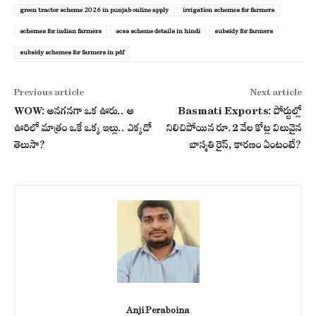
green tractor scheme 2026 in punjab online apply
irrigation schemes for farmers
schemes for indian farmers
scss scheme details in hindi
subsidy for farmers
subsidy schemes for farmers in pdf
Previous article
Next article
WOW: అనగనగా ఒక ఊరు.. ఆ
Basmati Exports: పోర్టుల్లో
ఊరిలో మాత్రం ఒకే ఒక్క ఇల్లు.. ఎక్కడో
నిలిచిపోయిన రూ.2 వేల కోట్ల విలువైన
తెలుసా?
బాస్మతి రైస్, కారణం ఏంటంటే?
Anji Peraboina