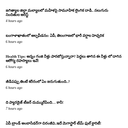
జగిత్యాల జిల్లా మల్యాలలో మహిళపై సామూహిక లైంగిక దాడి.. నలుగురు
నిందితుల అరెస్ట్
4 hours ago
బంగాళాఖాతంలో అల్పపీడనం: ఏపీ, తెలంగాణలో భారీ వర్షాల హెచ్చరిక
6 hours ago
Health Tips: అన్నం గంజి నీళ్లు పారబోస్తున్నారా? పెద్దలు తాగిన ఈ నీళ్లు లో దాగిన
ఆరోగ్య రహస్యాలు ఇవే!
6 hours ago
జీడిపప్పు తింటే శరీరంలో ఏం జరుగుతుంది..?
6 hours ago
ది ప్యారడైజ్ టీజర్ దుమ్మురేపింది… కానీ!
7 hours ago
ఏపీ బ్రాండ్ అంబాసిడర్‌గా చిరంజీవి..ఇదే మెగాస్టార్ టీమ్ ఫుల్ క్లారిటీ!