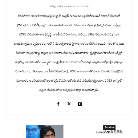
http://www.crimemirror.com
పేరబోయిన ఆంజనేయులు ప్రస్తుతం క్రైమ్ మిర్రర్ తెలుగు దినపత్రికలో సీనియర్ డిజిటల్ కంటెంట్
ప్రొడ్యూసర్‌గా పనిచేస్తున్నారు. తెలంగాణకు సంబంధించిన తాజా వార్తలు, ప్రభుత్వ పథకాల అప్డేట్లు,
మౌలిక సదుపాయాల అభివృద్ధి, రాజకీయ పరిణామాలు మరియు ప్రత్యేక కథనాలను సమగ్రంగా
అందిస్తున్నారు. జర్నలిజం రంగంలో 7 సంవత్సరాలకు పైగా అనుభవం కలిగిన ఆయన, గతంలో ప్రముఖ
మీడియా సంస్థల్లో రాష్ట్ర వార్తలు మరియు రాజకీయ విశ్లేషణలు రాశారు. క్షేత్రస్థాయిలో రాజకీయ సర్వేల్లో
పాల్గొన్న అనుభవంతో పాటు, క్రైమ్ ఇన్వెస్టిగేషన్ మరియు పరిశోధనాత్మక జర్నలిజంలో ప్రత్యేక నైపుణ్యం
సంపాదించారు. తెలంగాణ రాజకీయ పరిణామాలపై లోతైన అవగాహనతో పాటు, ప్రజలకు నమ్మకమైన
సమాచారం అందించడంలో అంజి కృషి కొనసాగుతోంది. తన ప్రతిభకు గుర్తింపుగా, 2025 ఆగస్టులో
ఉత్తమ పనితీరు కోసం జర్నలిస్టు అవార్డు అందుకున్నారు.
తెలంగాణ
ఒంటరిగానే బిజెపి!