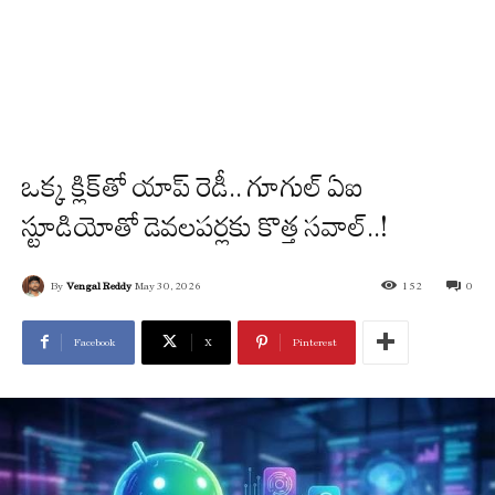
ఒక్క క్లిక్‌తో యాప్ రెడీ.. గూగుల్ ఏఐ
స్టూడియోతో డెవలపర్లకు కొత్త సవాల్..!
By
Vengal Reddy
May 30, 2026
152
0
Facebook
X
Pinterest