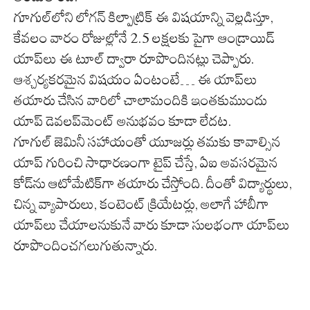
గూగుల్‌లోని లోగన్ కిల్పాట్రిక్ ఈ విషయాన్ని వెల్లడిస్తూ,
కేవలం వారం రోజుల్లోనే 2.5 లక్షలకు పైగా ఆండ్రాయిడ్
యాప్‌లు ఈ టూల్ ద్వారా రూపొందినట్లు చెప్పారు.
ఆశ్చర్యకరమైన విషయం ఏంటంటే… ఈ యాప్‌లు
తయారు చేసిన వారిలో చాలామందికి ఇంతకుముందు
యాప్ డెవలప్‌మెంట్ అనుభవం కూడా లేదట.
గూగుల్ జెమినీ సహాయంతో యూజర్లు తమకు కావాల్సిన
యాప్ గురించి సాధారణంగా టైప్ చేస్తే, ఏఐ అవసరమైన
కోడ్‌ను ఆటోమేటిక్‌గా తయారు చేస్తోంది. దీంతో విద్యార్థులు,
చిన్న వ్యాపారులు, కంటెంట్ క్రియేటర్లు, అలాగే హాబీగా
యాప్‌లు చేయాలనుకునే వారు కూడా సులభంగా యాప్‌లు
రూపొందించగలుగుతున్నారు.