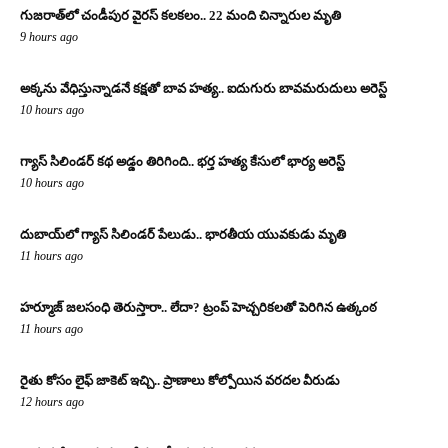
గుజరాత్‌లో చండీపుర వైరస్ కలకలం.. 22 మంది చిన్నారుల మృతి
9 hours ago
అక్కను వేధిస్తున్నాడనే కక్షతో బావ హత్య.. ఐదుగురు బావమరుదులు అరెస్ట్
10 hours ago
గ్యాస్ సిలిండర్ కథ అడ్డం తిరిగింది.. భర్త హత్య కేసులో భార్య అరెస్ట్
10 hours ago
దుబాయ్‌లో గ్యాస్ సిలిండర్ పేలుడు.. భారతీయ యువకుడు మృతి
11 hours ago
హర్మూజ్ జలసంధి తెరుస్తారా.. లేదా? ట్రంప్ హెచ్చరికలతో పెరిగిన ఉత్కంఠ
11 hours ago
రైతు కోసం లైఫ్ జాకెట్ ఇచ్చి.. ప్రాణాలు కోల్పోయిన వరదల వీరుడు
12 hours ago