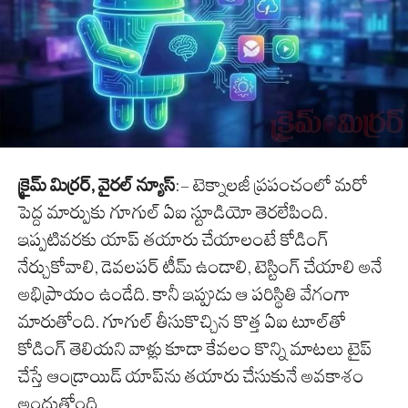
క్రైమ్ మిర్రర్, వైరల్ న్యూస్
:- టెక్నాలజీ ప్రపంచంలో మరో
పెద్ద మార్పుకు గూగుల్ ఏఐ స్టూడియో తెరలేపింది.
ఇప్పటివరకు యాప్ తయారు చేయాలంటే కోడింగ్
నేర్చుకోవాలి, డెవలపర్ టీమ్ ఉండాలి, టెస్టింగ్ చేయాలి అనే
అభిప్రాయం ఉండేది. కానీ ఇప్పుడు ఆ పరిస్థితి వేగంగా
మారుతోంది. గూగుల్ తీసుకొచ్చిన కొత్త ఏఐ టూల్‌తో
కోడింగ్ తెలియని వాళ్లు కూడా కేవలం కొన్ని మాటలు టైప్
చేస్తే ఆండ్రాయిడ్ యాప్‌ను తయారు చేసుకునే అవకాశం
అందుతోంది.