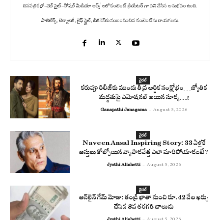
దినపత్రికల్లో-వెబ్ సైట్-సోషల్ మీడియా ఆప్స్' లలో కంటెంట్ క్రియేటర్ గా పని చేసిన అనుభవం ఉంది.
పాలిటిక్స్‌, టెక్నాలజీ, లైఫ్‌ స్టైల్‌, బిజినెస్‌కు సంబంధించిన కంటెంట్‌ను రాయగలను.
వైరల్
కరుప్పు రిలీజ్‌కు ముందు తీవ్ర ఆర్థిక సంక్షోభం…జ్యోతిక
మద్దతుపై ఎమోషనల్ అయిన సూర్య…!
Ganapathi Janagama
-
August 5, 2026
వైరల్
Naveen Ansal Inspiring Story: 33 ఏళ్లకే
ఆస్తులు కోల్పోయిన వ్యాపారవేత్త ఎలా మారిపోయారంటే?
Jyothi Alishetti
-
August 5, 2026
వైరల్
ఆన్‌లైన్ గేమ్ మోజు: తండ్రి ఖాతా నుంచి రూ.42 వేల ఖర్చు
చేసిన 8వ తరగతి బాలుడు
Jyothi Alishetti
-
August 5, 2026