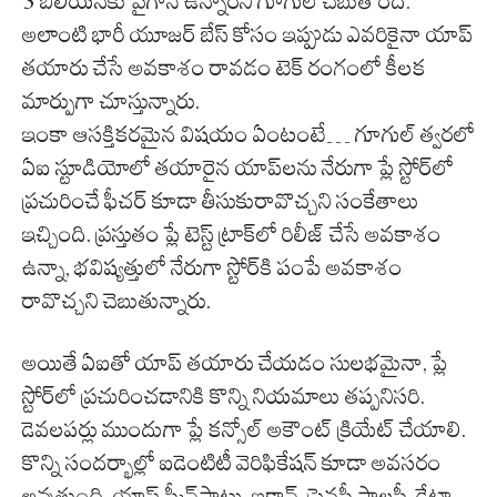
3 బిలియన్‌కు పైగానే ఉన్నారని గూగుల్ చెబుతోంది.
అలాంటి భారీ యూజర్ బేస్ కోసం ఇప్పుడు ఎవరికైనా యాప్
తయారు చేసే అవకాశం రావడం టెక్ రంగంలో కీలక
మార్పుగా చూస్తున్నారు.
ఇంకా ఆసక్తికరమైన విషయం ఏంటంటే… గూగుల్ త్వరలో
ఏఐ స్టూడియోలో తయారైన యాప్‌లను నేరుగా ప్లే స్టోర్‌లో
ప్రచురించే ఫీచర్ కూడా తీసుకురావొచ్చని సంకేతాలు
ఇచ్చింది. ప్రస్తుతం ప్లే టెస్ట్ ట్రాక్‌లో రిలీజ్ చేసే అవకాశం
ఉన్నా, భవిష్యత్తులో నేరుగా స్టోర్‌కి పంపే అవకాశం
రావొచ్చని చెబుతున్నారు.
అయితే ఏఐతో యాప్ తయారు చేయడం సులభమైనా, ప్లే
స్టోర్‌లో ప్రచురించడానికి కొన్ని నియమాలు తప్పనిసరి.
డెవలపర్లు ముందుగా ప్లే కన్సోల్ అకౌంట్ క్రియేట్ చేయాలి.
కొన్ని సందర్భాల్లో ఐడెంటిటీ వెరిఫికేషన్ కూడా అవసరం
అవుతుంది. యాప్ స్క్రీన్‌షాట్లు, ఐకాన్, ప్రైవసీ పాలసీ, డేటా