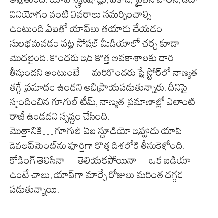
వినియోగం వంటి వివరాలు సమర్పించాల్సి
ఉంటుంది.ఏఐతో యాప్‌లు తయారు చేయడం
సులభమవడం పట్ల సోషల్ మీడియాలో చర్చ కూడా
మొదలైంది. కొందరు ఇది కొత్త అవకాశాలకు దారి
తీస్తుందని అంటుంటే… మరికొందరు ప్లే స్టోర్‌లో నాణ్యత
తగ్గే ప్రమాదం ఉందని అభిప్రాయపడుతున్నారు. దీనిపై
స్పందించిన గూగుల్ టీమ్, నాణ్యత ప్రమాణాల్లో ఎలాంటి
రాజీ ఉండదని స్పష్టం చేసింది.
మొత్తానికి… గూగుల్ ఏఐ స్టూడియో ఇప్పుడు యాప్
డెవలప్‌మెంట్‌ను పూర్తిగా కొత్త దిశలోకి తీసుకెళ్తోంది.
కోడింగ్ తెలిసినా… తెలియకపోయినా… ఒక ఐడియా
ఉంటే చాలు, యాప్‌గా మార్చే రోజులు మరింత దగ్గర
పడుతున్నాయి.