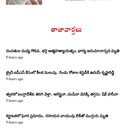
తాజావార్తలు
దంపతుల మధ్య గొడవ.. భర్త ఆత్మహత్యాయత్నం, భార్య అనుమానాస్పద మృతి
8 hours ago
ట్రైనీ ఐపీఎస్ కేసులో కీలక మలుపు.. రెండు రోజుల కస్టడీకి ఉదయ్ కృష్ణారెడ్డి
9 hours ago
త్వరలో బంగ్లాదేశ్‌కు తిరిగి వెళ్తా.. అరెస్టైనా, చంపినా వెనక్కి తగ్గను: షేక్ హసీనా
9 hours ago
కర్ణాటకలో ఘోర ప్రమాదం.. రసాయన వాయువు లీక్‌తో ముగ్గురు మృతి
9 hours ago