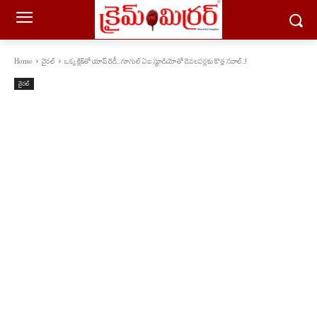
Home
వైరల్
ఒక్క క్లిక్‌తో యాప్ రెడీ.. గూగుల్ ఏఐ స్టూడియోతో డెవలపర్లకు కొత్త సవాల్..!
వైరల్