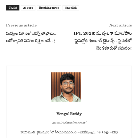
TAGS
Ai apps
Breaking news
One click
Previous article
Next article
నువ్వుల నూనెతో ఎన్నో లాభాలు..
IPL 2026: ముచ్చటగా మూడోసారి
ఆరోగ్యానికి సహజ రక్షణ ఇదే..!
ఫైనల్లోకి గుజరాత్ టైటాన్స్.. ఫైనల్‌లో
బెంగళూరుతో సమరం!
Vengal Reddy
https://crimemirror.com/
2025 నుంచి "క్రైమ్ మిర్రర్" లో సీనియర్ సబ్‌ఎడిటర్‌గా పనిచేస్తున్నారు. గత 4 ఏళ్లుగా వివిధ