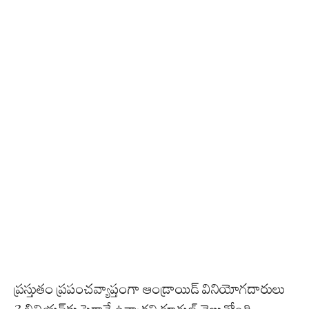
ప్రస్తుతం ప్రపంచవ్యాప్తంగా ఆండ్రాయిడ్ వినియోగదారులు