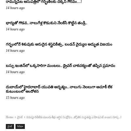
రామన్నపేట ఆసుపత్రిలో గర్భిణీలకు దక్కని గౌరవం…!
14 hours ago
భార్యతో గొడవ.. నాలుగేళ్ల కొడుకుని నేలకేసి కొట్టిన తండ్రి..
14 hours ago
గర్భంలోనే శిశువుకు అరుదైన శస్త్రచికిత్స.. లండన్ వైద్యుల అద్భుత విజయం
14 hours ago
బస్సు ఇంజిన్‌లో ఒక్కసారిగా మంటలు.. డ్రైవర్ చాకచక్యంతో తప్పిన ప్రమాదం
14 hours ago
దుబాయ్‌లో హైదరాబాద్ యువతి అదృశ్యం.. నాలుగు నెలలుగా ఆచూకీ లేక
కుటుంబంలో ఆందోళన
15 hours ago