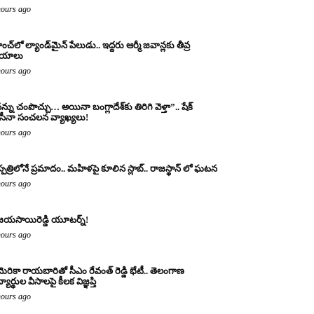
hours ago
ంచ్‌లో ల్యాండ్‌మైన్ పేలుడు.. ఇద్దరు ఆర్మీ జవాన్లకు తీవ్ర
ాయాలు
hours ago
న్ను చంపొచ్చు… అయినా బంగ్లాదేశ్‌కు తిరిగి వెళ్తా”.. షేక్
ీనా సంచలన వ్యాఖ్యలు!
hours ago
్పత్రిలోనే ప్రమాదం.. మహిళపై కూలిన స్లాబ్‌.. రాజస్థాన్ లో ఘటన
hours ago
జయసాయిరెడ్డి యూటర్న్!
hours ago
ెరికా రాయబారితో సీఎం రేవంత్ రెడ్డి భేటీ.. తెలంగాణ
్యార్థుల వీసాలపై కీలక విజ్ఞప్తి
hours ago