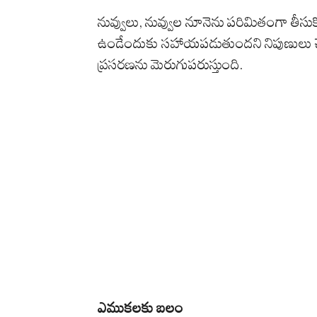
నువ్వులు, నువ్వుల నూనెను పరిమితంగా తీ
ఉండేందుకు సహాయపడుతుందని నిపుణులు చెబ
ప్రసరణను మెరుగుపరుస్తుంది.
ఎముకలకు బలం