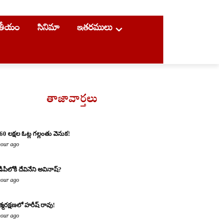
ాతీయం
సినిమా
ఇతరములు
తాజావార్తలు
60 లక్షల ఓట్ల గల్లంతు వెనుక!
hour ago
డిపిలోకి దేవినేని అవినాష్?
hour ago
్మరక్షణలో హరీష్ రావు!
hour ago