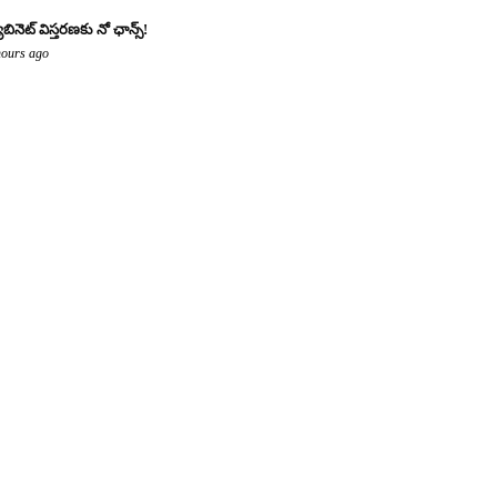
యాబినెట్ విస్తరణకు నో ఛాన్స్!
hours ago