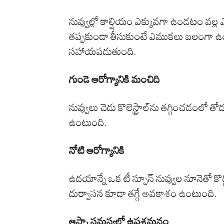
నువ్వుల్లో కాల్షియం ఎక్కువగా ఉండటం వ
తప్పకుండా తీసుకుంటే ఎముకలు బలంగా ఉండట
సహాయపడుతుంది.
గుండె ఆరోగ్యానికి మంచిది
నువ్వులు చెడు కొలెస్ట్రాల్‌ను తగ్గించడం
ఉంటుంది.
నోటి ఆరోగ్యానికి
ఉదయాన్నే ఒక టీ స్పూన్ నువ్వుల నూనెతో కొద్దిసే
దుర్వాసన కూడా తగ్గే అవకాశం ఉంటుంది.
ఆస్త్మా సమస్యలో ఉపశమనం