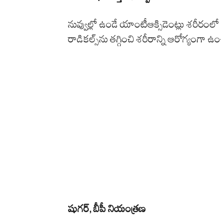
నువ్వుల్లో ఉండే యాంటీఆక్సిడెంట్లు శరీరం
రాడికల్స్‌ను తగ్గించి శరీరాన్ని ఆరోగ్
షుగర్, బీపీ నియంత్రణ