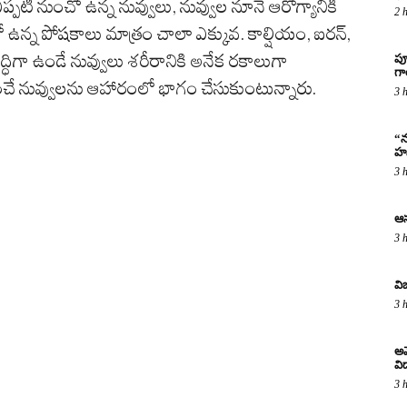
్పటి నుంచో ఉన్న నువ్వులు, నువ్వుల నూనె ఆరోగ్యానికి
2 
ిలో ఉన్న పోషకాలు మాత్రం చాలా ఎక్కువ. కాల్షియం, ఐరన్,
ృద్ధిగా ఉండే నువ్వులు శరీరానికి అనేక రకాలుగా
పూ
గ
నువ్వులను ఆహారంలో భాగం చేసుకుంటున్నారు.
3 
“న
హస
3 
ఆస
3 
వి
3 
అమ
విద
3 