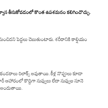
తగ్గి శ్వాస తీసుకోవడంలో కొంత ఉపశమనం కలిగించొచ్చు.
టే మంచిదని పెద్దలు చెబుతుంటారు. శరీరానికి కాల్షియం
 కండరాలు రిలాక్స్ అవుతాయి. కీళ్ల నొప్పులు కూడా
 ఆహారంలో కొద్దిగా నువ్వులు లేదా నువ్వుల నూనె
లు అందుతాయి.