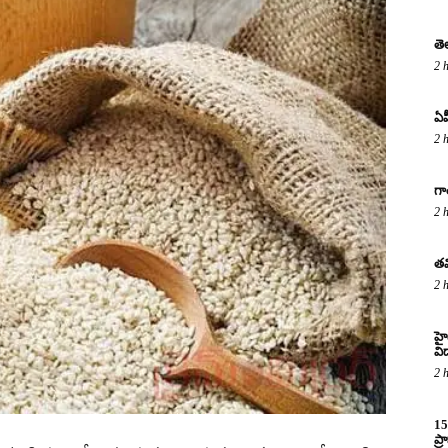
తె
2 
ఏప
2 
గా
2 
తమ
2 
హైద
విద
2 
15
ప్