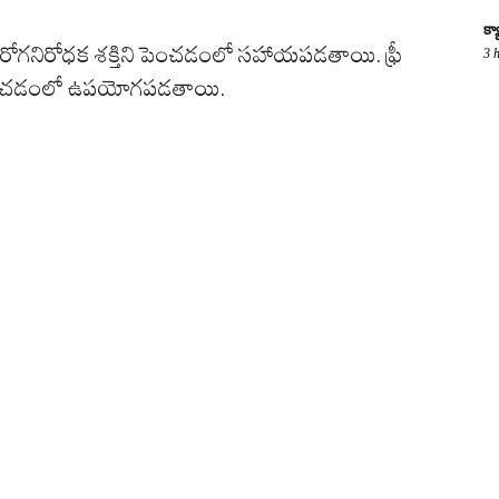
క్
లో రోగనిరోధక శక్తిని పెంచడంలో సహాయపడతాయి. ఫ్రీ
3 
యంగా ఉంచడంలో ఉపయోగపడతాయి.