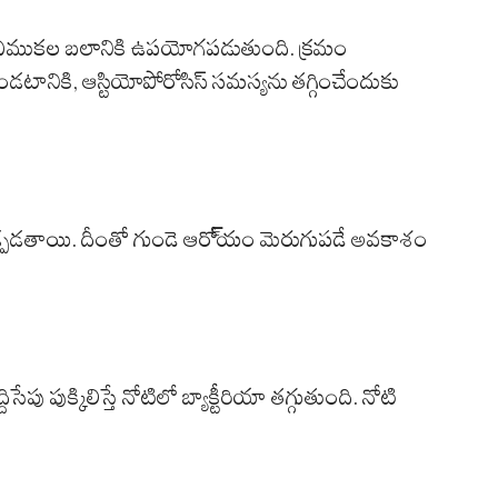
ల్ల ఎముకల బలానికి ఉపయోగపడుతుంది. క్రమం
ానికి, ఆస్టియోపోరోసిస్ సమస్యను తగ్గించేందుకు
లో తోడ్పడతాయి. దీంతో గుండె ఆరో్యం మెరుగుపడే అవకాశం
పు పుక్కిలిస్తే నోటిలో బ్యాక్టీరియా తగ్గుతుంది. నోటి