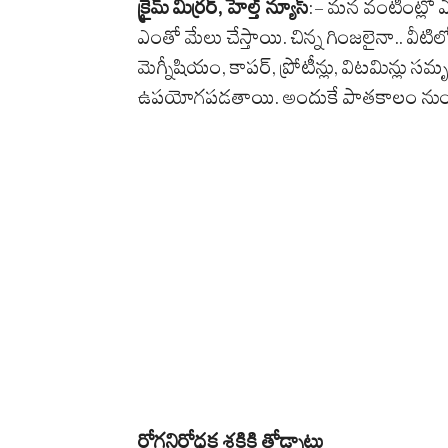
క్రైమ్ మిర్రర్, హెల్త్ న్యూస్
:- మన వంటింట్లో ఎప
ఎంతో మేలు చేస్తాయి. చిన్న గింజలైనా.. వీట
మెగ్నీషియం, కాపర్, ప్రోటీన్లు, విటమిన్లు సమ
ఉపయోగపడతాయి. అందుకే పాతకాలం నుంచే 
రోగనిరోధక శక్తికి తోడ్పాటు