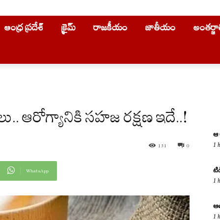
ఆంధ్ర ప్రదేశ్
క్రైమ్
రాజకీయం
జాతీయం
అంతర్జ
లు.. ఆరోగ్యానికి సహజ రక్షణ ఇదే..!
ఆ 
1 
131
0
టి
WhatsApp
1 
ఆత
1 