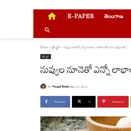
E-PAPER
తెలంగాణ
Home
లైఫ్ స్టైల్
నువ్వుల నూనెతో ఎన్నో లాభాలు.. ఆరోగ్యానికి సహజ రక్షణ ఇదే..!
లైఫ్ స్టైల్
నువ్వుల నూనెతో ఎన్నో లాభా
By
Vengal Reddy
May 30, 2026
Facebook
X
Pinterest