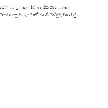
సుకోవడం వల్ల మధుమేహం, బీపీ నియంత్రణలో
ుతున్నారు. ఇందులో ఉండే మెగ్నీషియం రక్త