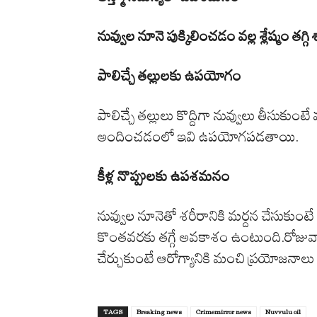
నువ్వుల నూనె పుక్కిలించడం వల్ల శ్లేష్మం 
పాలిచ్చే తల్లులకు ఉపయోగం
పాలిచ్చే తల్లులు కొద్దిగా నువ్వులు తీసుకుం
అందించడంలో ఇవి ఉపయోగపడతాయి.
కీళ్ల నొప్పులకు ఉపశమనం
నువ్వుల నూనెతో శరీరానికి మర్దన చేసుకుంటే
కొంతవరకు తగ్గే అవకాశం ఉంటుంది.రోజువారీ
చేర్చుకుంటే ఆరోగ్యానికి మంచి ప్రయోజనా
TAGS
Breaking news
Crimemirror news
Nuvvulu oil