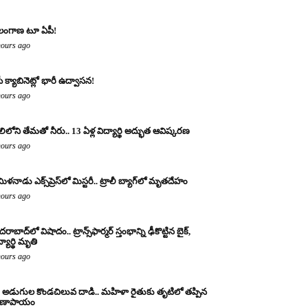
లంగాణ టూ ఏపీ!
hours ago
ీ క్యాబినెట్లో భారీ ఉద్వాసన!
hours ago
లిలోని తేమతో నీరు.. 13 ఏళ్ల విద్యార్థి అద్భుత ఆవిష్కరణ
hours ago
ిళనాడు ఎక్స్‌ప్రెస్‌లో మిస్టరీ.. ట్రాలీ బ్యాగ్‌లో మృతదేహం
hours ago
రాబాద్‌లో విషాదం.. ట్రాన్స్‌ఫార్మర్ స్తంభాన్ని ఢీకొట్టిన బైక్,
్యార్థి మృతి
hours ago
 అడుగుల కొండచిలువ దాడి.. మహిళా రైతుకు తృటిలో తప్పిన
రాణాపాయం