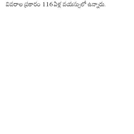
వివరాల ప్రకారం 116 ఏళ్ల వయస్సులో ఉన్నారు.