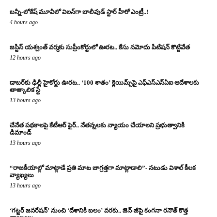
బన్నీ-లోకేష్ మూవీలో విలన్‌గా బాలీవుడ్ స్టార్ హీరో ఎంట్రీ..!
4 hours ago
జస్టిస్ యశ్వంత్ వర్మకు సుప్రీంకోర్టులో ఊరట.. కేసు నమోదు పిటిషన్ కొట్టివేత
12 hours ago
డాబర్‌కు ఢిల్లీ హైకోర్టు ఊరట.. ‘100 శాతం’ క్లెయిమ్స్‌పై ఎఫ్‌ఎస్‌ఎస్‌ఏఐ ఆదేశాలకు
తాత్కాలిక స్టే
13 hours ago
చేనేత పథకాలపై కేటీఆర్ ఫైర్.. నేతన్నలకు న్యాయం చేయాలని ప్రభుత్వానికి
డిమాండ్
13 hours ago
“రాజకీయాల్లో మాట్లాడే ప్రతి మాట జాగ్రత్తగా మాట్లాడాలి”- నటుడు విశాల్ కీలక
వ్యాఖ్యలు
13 hours ago
‘గట్టర్ జనరేషన్’ నుంచి ‘దేశానికి బలం’ వరకు.. జెన్-జీపై కంగనా రనౌత్ కొత్త