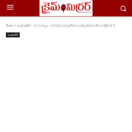
Home
ఆంధ్ర ప్రదేశ్
తన సంకల్పం.. 116 ఏళ్ల వయస్సులోనూ ఎంచక్కా తిరుమల కొండ ఎక్కేసింది..!!
ఆంధ్ర ప్రదేశ్