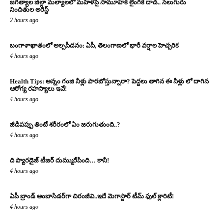
జగిత్యాల జిల్లా మల్యాలలో మహిళపై సామూహిక లైంగిక దాడి.. నలుగురు
నిందితుల అరెస్ట్
2 hours ago
బంగాళాఖాతంలో అల్పపీడనం: ఏపీ, తెలంగాణలో భారీ వర్షాల హెచ్చరిక
4 hours ago
Health Tips: అన్నం గంజి నీళ్లు పారబోస్తున్నారా? పెద్దలు తాగిన ఈ నీళ్లు లో దాగిన
ఆరోగ్య రహస్యాలు ఇవే!
4 hours ago
జీడిపప్పు తింటే శరీరంలో ఏం జరుగుతుంది..?
4 hours ago
ది ప్యారడైజ్ టీజర్ దుమ్మురేపింది… కానీ!
4 hours ago
ఏపీ బ్రాండ్ అంబాసిడర్‌గా చిరంజీవి..ఇదే మెగాస్టార్ టీమ్ ఫుల్ క్లారిటీ!
4 hours ago