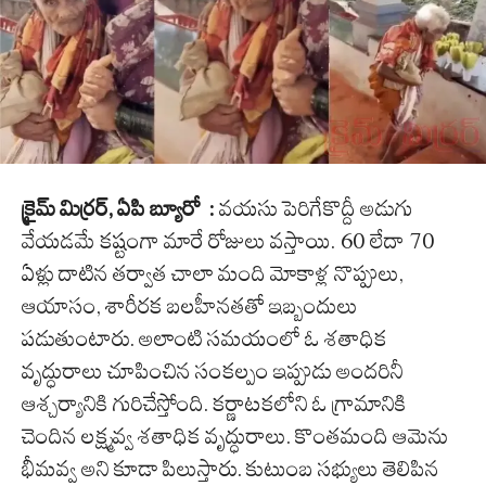
క్రైమ్ మిర్రర్,
ఏ
పి
బ్యూరో
:
వయసు పెరిగేకొద్దీ అడుగు
వేయడమే కష్టంగా మారే రోజులు వస్తాయి. 60 లేదా 70
ఏళ్లు దాటిన తర్వాత చాలా మంది మోకాళ్ల నొప్పులు,
ఆయాసం, శారీరక బలహీనతతో ఇబ్బందులు
పడుతుంటారు. అలాంటి సమయంలో ఓ శతాధిక
వృద్ధురాలు చూపించిన సంకల్పం ఇప్పుడు అందరినీ
ఆశ్చర్యానికి గురిచేస్తోంది. కర్ణాటకలోని ఓ గ్రామానికి
చెందిన లక్ష్మవ్వ శతాధిక వృద్ధురాలు. కొంతమంది ఆమెను
భీమవ్వ అని కూడా పిలుస్తారు. కుటుంబ సభ్యులు తెలిపిన