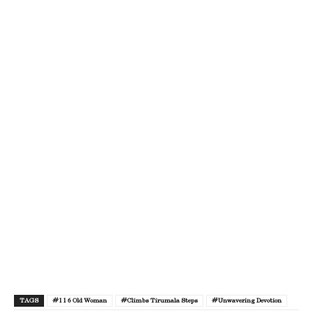
TAGS
#116 Old Woman
#Climbs Tirumala Steps
#Unwavering Devotion