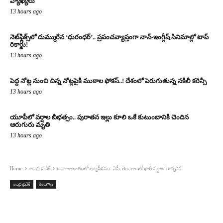
వ్యాఖ్యలు
13 hours ago
నెట్‌ఫ్లిక్స్‌లో దుమ్మురేన ‘ధురంధర్’.. ప్రపంచవ్యాప్తంగా నాన్-ఇంగ్లీష్ సినిమాల్లో టాప్
రికార్డు!
13 hours ago
పెద్ద నోట్ల నుంచి చిన్న నోట్లపైకి ముఠాల ఫోకస్..! దేశంలో పెరుగుతున్న నకిలీ కరెన్సీ
13 hours ago
యూపీలో వర్షాల బీభత్సం.. పురాతన ఇల్లు కూలి ఒకే కుటుంబానికి చెందిన
ఆరుగురు మృతి
13 hours ago