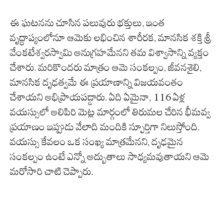
ఈ ఘటనను చూసిన పలువురు భక్తులు, ఇంత
వృద్ధాప్యంలోనూ ఆమెకు లభించిన శారీరక, మానసిక శక్తి శ్రీ
వేంకటేశ్వరస్వామి అనుగ్రహమేనని తమ విశ్వాసాన్ని వ్యక్తం
చేశారు. మరికొందరు మాత్రం ఆమె సంకల్పం, జీవనశైలి,
మానసిక దృఢత్వమే ఈ ప్రయాణాన్ని విజయవంతం
చేశాయని అభిప్రాయపడ్డారు. ఏది ఏమైనా, 116 ఏళ్ల
వయస్సులో అలిపిరి మెట్ల మార్గంలో తిరుమల చేరిన భీమవ్వ
ప్రయాణం ఇప్పుడు వేలాది మందికి స్ఫూర్తిగా నిలుస్తోంది.
వయస్సు కేవలం ఒక సంఖ్య మాత్రమేనని, దృఢమైన
సంకల్పం ఉంటే ఎన్నో అద్భుతాలు సాధ్యమవుతాయని ఆమె
మరోసారి చాటి చెప్పారు.