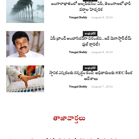
బంగాళాఖాతంలో అల్పపీడనం: ఏపీ, తెలంగాణలో భారీ
వర్షాల హెచ్చరిక
Vengal Reddy
-
August 8, 2026
ఆంధ్ర ప్రదేశ్
ఏపీ బ్రాండ్ అంబాసిడర్‌గా చిరంజీవి..ఇదే మెగాస్టార్ టీమ్
ఫుల్ క్లారిటీ!
Vengal Reddy
-
August 8, 2026
ఆంధ్ర ప్రదేశ్
స్థానిక ఎన్నికలకు సన్నద్ధం కండి: అధికారులకు SEC కీలక
ఆదేశాలు
Vengal Reddy
-
August 7, 2026
తాజావార్తలు