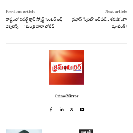
Previous article
Next article
రాష్ట్రంలో వరల్డ్ క్లాస్ స్పోర్ట్ సెంటర్ ఆఫ్
ప్రభాస్ ‘స్పిరిట్’ అప్‌డేట్.. శరవేగంగా
ఎక్సలెన్స్…! మంత్రి నారా లోకేష్‌
షూటింగ్!
Crime Mirror
ఆంధ్ర ప్రదేశ్