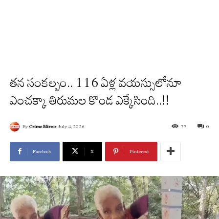
తన సంకల్పం.. 116 ఏళ్ల వయస్సులోనూ
ఎంచక్కా తిరుమల కొండ ఎక్కేసింది..!!
By
Crime Mirror
July 4, 2026
77
0
Facebook
X
Pinterest