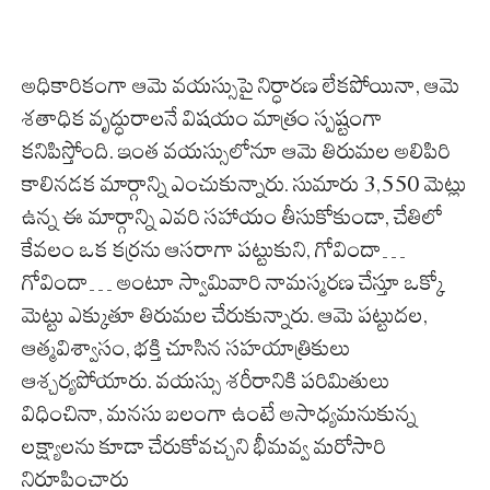
అధికారికంగా ఆమె వయస్సుపై నిర్ధారణ లేకపోయినా, ఆమె
శతాధిక వృద్ధురాలనే విషయం మాత్రం స్పష్టంగా
కనిపిస్తోంది. ఇంత వయస్సులోనూ ఆమె తిరుమల అలిపిరి
కాలినడక మార్గాన్ని ఎంచుకున్నారు. సుమారు 3,550 మెట్లు
ఉన్న ఈ మార్గాన్ని ఎవరి సహాయం తీసుకోకుండా, చేతిలో
కేవలం ఒక కర్రను ఆసరాగా పట్టుకుని, గోవిందా…
గోవిందా… అంటూ స్వామివారి నామస్మరణ చేస్తూ ఒక్కో
మెట్టు ఎక్కుతూ తిరుమల చేరుకున్నారు. ఆమె పట్టుదల,
ఆత్మవిశ్వాసం, భక్తి చూసిన సహయాత్రికులు
ఆశ్చర్యపోయారు. వయస్సు శరీరానికి పరిమితులు
విధించినా, మనసు బలంగా ఉంటే అసాధ్యమనుకున్న
లక్ష్యాలను కూడా చేరుకోవచ్చని భీమవ్వ మరోసారి
నిరూపించారు