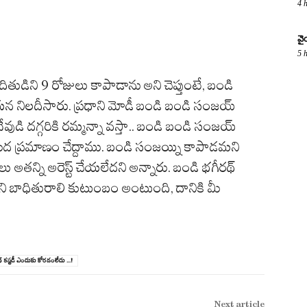
4 
వై
5 
ందితుడిని 9 రోజులు కాపాడాను అని చెప్తుంటే, బండి
న నిలదీసారు. ప్రధాని మోడీ బండి బండి సంజ‌య్
దేవుడి దగ్గరికి రమ్మన్నా వస్తా.. బండి బండి సంజ‌య్
మీద ప్రమాణం చేద్దాము. బండి సంజయ్ని కాపాడమని
ు అతన్ని అరెస్ట్ చేయలేదని అన్నారు. బండి భగీరథ్
దని బాధితురాలి కుటుంబం అంటుంది, దానికి మీ
్ కస్టడీ ఎందుకు కోరడంలేదు ...!
Next article