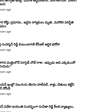
ాది తర్వాత ఇంట్లో మహిళ అస్థిపంజరం.. బెంగళూరులో షాకింగ్
టన!
hours ago
ర రోడ్డు ప్రమాదం.. ఇద్దరు కార్మికులు మృతి.. మరొకరి పరిస్థితి
ిషమం
hours ago
్ది సుదర్శన్ రెడ్డి కుటుంబానికి కేసీఆర్ ఆర్థిక భరోసా
hours ago
ాగిన మత్తులోనే సూసైడ్ నోట్ రాశా.. ఇప్పుడు అది ఎక్కడుందో
లియదు!”
hours ago
యర్ ఇంట్లో నలుగురు దొంగల హల్‌చల్.. కాళ్లు, చేతులు కట్టేసి
ీ దోపిడీ
hours ago
ఎస్ వివేకా జయంతి సందర్భంగా సునీతా రెడ్డి కీలక వ్యాఖ్యలు..
hours ago