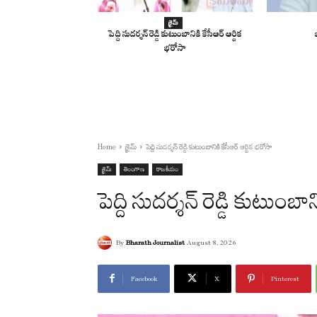
క్రైమ్
పెద్ది సుదర్శన్ రెడ్డి కుటుంబానికి కేసీఆర్ ఆర్థిక
భరోసా