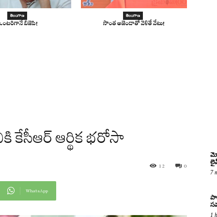
తెలంగాణ
తెలంగాణ
ఒంటరిగానే బిజెపి!
సొంత అజెండాతో వెళితే వేటు!