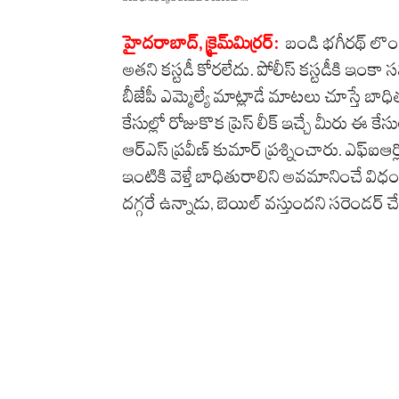
హైదరాబాద్, క్రైమ్‌మిర్ర‌ర్‌:
బండి భగీరథ్ లొం
అతని కస్టడీ కోరలేదు. పోలీస్ కస్టడీకి ఇంక
బీజేపీ ఎమ్మెల్యే మాట్లాడే మాటలు చూస్తే బ
కేసుల్లో రోజుకొక ప్రెస్ లీక్ ఇచ్చే మీరు ఈ కే
ఆర్ఎస్ ప్రవీణ్ కుమార్ ప్రశ్నించారు. ఎఫ
ఇంటికి వెళ్తే బాధితురాలిని అవమానించే విధ
దగ్గరే ఉన్నాడు, బెయిల్ వస్తుందని సరెండర్ చ