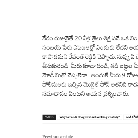
నేరం రుజువైతే 20 ఏళ్ల జైలు శిక్ష పడే ఒక ని
సంజయ్ పేరు ఎఫ్ఐఆర్లో ఎందుకు లేదని అయ
కాపాడమని రేవంత్ రెడ్డికి చెప్పాడు. నువ్వు ఏ 
తీసుకురండి, మీరు కూడా రండి, తడి బట్టల 
మోడీ మీతో చెప్పలేదా.. అందుకే మీరు 9 రోజుల
పోలీసులకు ఇచ్చిన మొబైల్ ఫోన్ అతనిది కా
సమాధానం ఏంటని అయన ప్రశ్నించారు.
TAGS
Why is Bandi Bhagirath not seeking custody?
బండి భగీరథ
Previous article