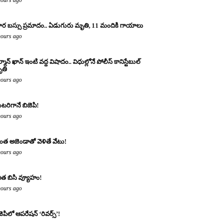
ర బస్సు ప్రమాదం.. ఏడుగురు మృతి, 11 మందికి గాయాలు
hours ago
్మాన్ ఖాన్ ఇంటి వద్ద విషాదం.. విధుల్లోనే పోలీస్ కానిస్టేబుల్
తి
hours ago
టరిగానే బిజెపి!
hours ago
ంత అజెండాతో వెళితే వేటు!
hours ago
ిత బిసి వ్యూహం!
hours ago
జెపిలో ఆపరేషన్ ‘రివర్స్’!