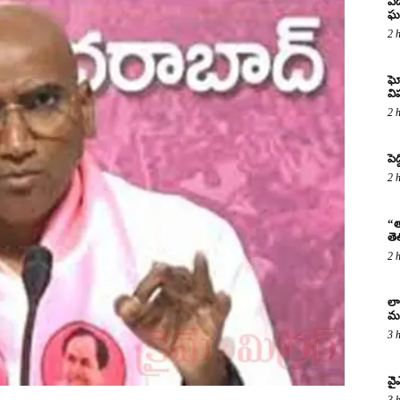
ఏడ
ఘ
2 
ఘో
వ
2 
పెద
2 
“త
తె
2 
లా
మర
3 
వై
3 