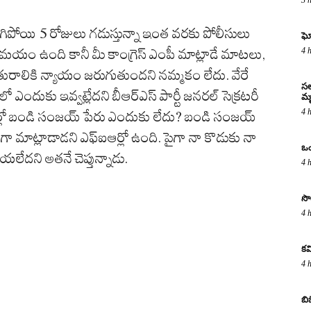
గిపోయి 5 రోజులు గడుస్తున్నా ఇంత వరకు పోలీసులు
ఘో
4 
ా సమయం ఉంది కానీ మీ కాంగ్రెస్ ఎంపీ మాట్లాడే మాటలు,
ాధితురాలికి న్యాయం జరుగుతుందని నమ్మకం లేదు. వేరే
సల
సులో ఎందుకు ఇవ్వట్లేదని బీఆర్ఎస్ పార్టీ జనరల్ సెక్రటరీ
మృ
4 
్ఐఆర్లో బండి సంజయ్ పేరు ఎందుకు లేదు? బండి సంజయ్
ంగా మాట్లాడాడని ఎఫ్ఐఆర్లో ఉంది. పైగా నా కొడుకు నా
ఒం
ేయలేదని అతనే చెప్తున్నాడు.
4 
సొ
4 
కవ
4 
బి