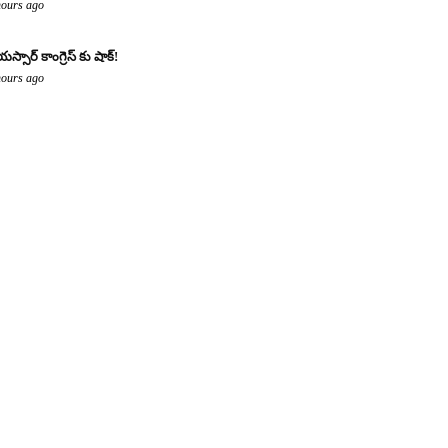
hours ago
యస్సార్ కాంగ్రెస్ కు షాక్!
hours ago