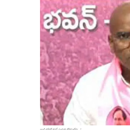
బండి భగీరథ్ కస్టడీ ఎందుకు కోరడంలేదు ...!