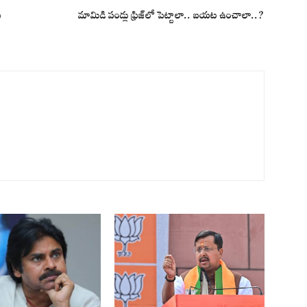
ు
మామిడి పండ్లు ఫ్రిజ్‌లో పెట్టాలా.. బయట ఉంచాలా..?