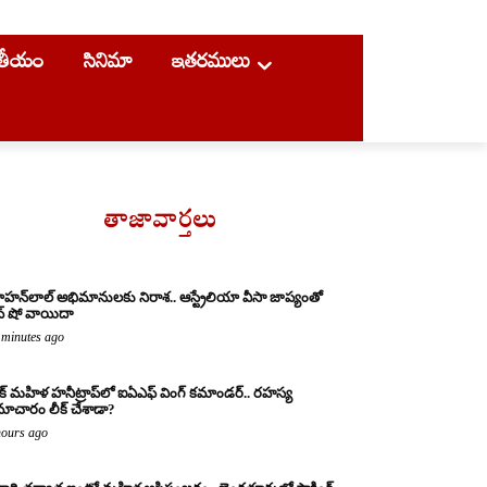
ాతీయం
సినిమా
ఇతరములు
తాజావార్తలు
హన్‌లాల్ అభిమానులకు నిరాశ.. ఆస్ట్రేలియా వీసా జాప్యంతో
వ్ షో వాయిదా
 minutes ago
క్ మహిళ హనీట్రాప్‌లో ఐఏఎఫ్ వింగ్ కమాండర్.. రహస్య
ాచారం లీక్ చేశాడా?
hours ago