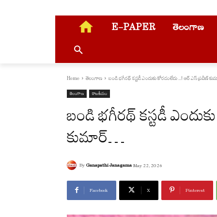
E-PAPER
తెలంగాణ
Home
తెలంగాణ
బండి భగీరథ్ కస్టడీ ఎందుకు కోరడంలేదు ...! ఆర్ ఎస్ ప్ర‌వీణ్ కుమార
తెలంగాణ
రాజకీయం
బండి భగీరథ్ కస్టడీ ఎందుకు
కుమార్‌…
By
Ganapathi Janagama
May 22, 2026
Facebook
X
Pinterest