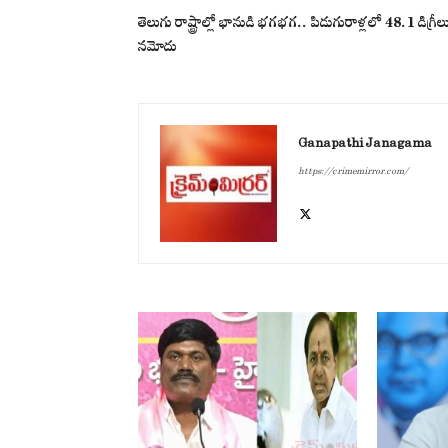
తెలుగు రాష్ట్రాల్లో భానుడి భగభగ.. పిడుగురాళ్లలో 48.1 డిగ్రీల
నమోదు
Ganapathi Janagama
https://crimemirror.com/