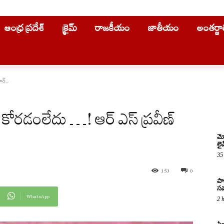
ఆంధ్ర ప్రదేశ్
క్రైమ్
రాజకీయం
జాతీయం
అంతర్జ
్‌...
 కోరడంలేదు …! ఆర్ ఎస్ ప్ర‌వీణ్
మో
లై
35
153
0
పా
సమ
WhatsApp
2 