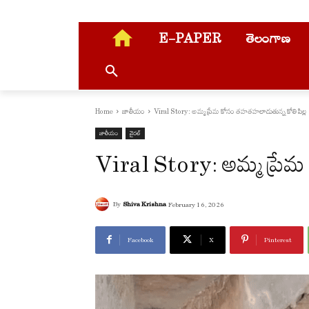
E-PAPER
తెలంగాణ
Home
జాతీయం
Viral Story: అమ్మ ప్రేమ కోసం తహతహలాడుతున్న కోతి పిల్ల
జాతీయం
వైరల్
Viral Story: అమ్మ ప్రేమ
By
Shiva Krishna
February 16, 2026
Facebook
X
Pinterest