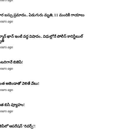
ర బస్సు ప్రమాదం.. ఏడుగురు మృతి, 11 మందికి గాయాలు
hours ago
్మాన్ ఖాన్ ఇంటి వద్ద విషాదం.. విధుల్లోనే పోలీస్ కానిస్టేబుల్
తి
hours ago
టరిగానే బిజెపి!
hours ago
ంత అజెండాతో వెళితే వేటు!
hours ago
ిత బిసి వ్యూహం!
hours ago
జెపిలో ఆపరేషన్ ‘రివర్స్’!