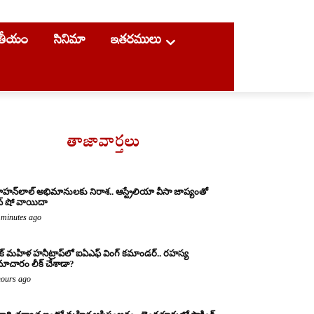
ాతీయం
సినిమా
ఇతరములు
తాజావార్తలు
హన్‌లాల్ అభిమానులకు నిరాశ.. ఆస్ట్రేలియా వీసా జాప్యంతో
వ్ షో వాయిదా
 minutes ago
క్ మహిళ హనీట్రాప్‌లో ఐఏఎఫ్ వింగ్ కమాండర్.. రహస్య
ాచారం లీక్ చేశాడా?
hours ago