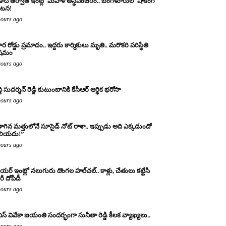
ాది తర్వాత ఇంట్లో మహిళ అస్థిపంజరం.. బెంగళూరులో షాకింగ్
టన!
hours ago
ర రోడ్డు ప్రమాదం.. ఇద్దరు కార్మికులు మృతి.. మరొకరి పరిస్థితి
ిషమం
hours ago
్ది సుదర్శన్ రెడ్డి కుటుంబానికి కేసీఆర్ ఆర్థిక భరోసా
hours ago
ాగిన మత్తులోనే సూసైడ్ నోట్ రాశా.. ఇప్పుడు అది ఎక్కడుందో
లియదు!”
hours ago
యర్ ఇంట్లో నలుగురు దొంగల హల్‌చల్.. కాళ్లు, చేతులు కట్టేసి
ీ దోపిడీ
hours ago
ఎస్ వివేకా జయంతి సందర్భంగా సునీతా రెడ్డి కీలక వ్యాఖ్యలు..
hours ago