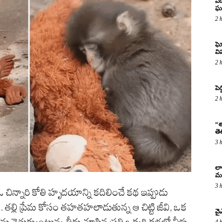
ఏడ
ఘ
2 
ఘో
వ
2 
పెద
2 
“త
తె
3 
లా
మర
3 
్నారి కోతి హృదయాన్ని కదిలించే కథ ఇప్పుడు
ంది. తల్లి ప్రేమ కోసం తహతహలాడుతున్న ఆ చిట్టి జీవి, ఒక
వై
వెతుక్కుంటున్న తీరు చూసిన ప్రతి ఒక్కరి కళ్లలో నీళ్లు
4 