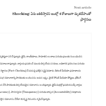
Next article
Shocking: ఏసు బతికిస్తాడని ఇంట్లో 4 రోజులుగా మృతదేహంతో
ప్రార్థనలు
ిటల్ జర్నలిస్టుగా పని చేస్తున్నారు. క్రైమ్, రాజకీయాలు, సామాజిక అంశాలు మరియు ప్రజలకు సంబంధించిన
క కథనాలు రాస్తున్నారు. వార్తలను ప్రచురించే ముందు విశ్వసనీయ వనరులు, అధికారిక ప్రకటనలు మరియు
జ నిర్ధారణ (Fact-Checking) చేయడంపై ప్రత్యేక దృష్టి పెడతారు. డిజిటల్ మీడియా ప్రమాణాలను
గ్ర సమాచారాన్ని పాఠకులకు అందించడం ఆయన లక్ష్యం. వైరల్ సోషల్ మీడియా పోస్టులు, బ్రేకింగ్
చేసి పాఠకులకు విశ్వసనీయమైన సమాచారం అందిస్తున్నారు. క్రైమ్ మిర్రర్లో ప్రచురితమయ్యే వార్తలు
తత్వం (Accuracy), పారదర్శకత (Transparency) మరియు బాధ్యత (Accountability) సూత్రాలను
రైన సమాచారం చేరేలా శివకృష్ణ నిరంతరం కృషి చేస్తున్నారు.