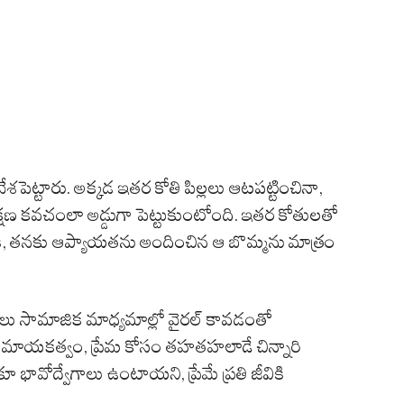
శపెట్టారు. అక్కడ ఇతర కోతి పిల్లలు ఆటపట్టించినా,
షణ కవచంలా అడ్డుగా పెట్టుకుంటోంది. ఇతర కోతులతో
పటికీ, తనకు ఆప్యాయతను అందించిన ఆ బొమ్మను మాత్రం
లు సామాజిక మాధ్యమాల్లో వైరల్ కావడంతో
ారు. అమాయకత్వం, ప్రేమ కోసం తహతహలాడే చిన్నారి
ావోద్వేగాలు ఉంటాయని, ప్రేమే ప్రతి జీవికి