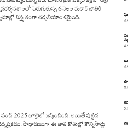
ుప్రదర్శనశాలలో పెరుగుతున్న 6 నెలల మకాక్ జాతికి
ఘో
్యమాల్లో విస్తృతంగా చర్చనీయాంశమైంది.
4 
సల
మృ
4 
ఒం
4 
సొ
5 
కవ
5 
. పంచ్ 2025 జూలైలో జన్మించింది. అయితే పుట్టిన
దృష్టకరం. సాధారణంగా ఈ జాతి కోతుల్లో కొన్నిసార్లు
బి