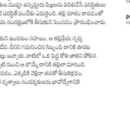
5 
ముప్పు ఉన్నప్పుడు పిల్లలను వదిలివేసే పరిస్థితులు
రిస్థితే పంచ్‌కు ఎదురైంది. తల్లి దూరం కావడంతో
వై
తమ సంరక్షణలోకి తీసుకుని పెంచడం ప్రారంభించారు.
5 
్తుకుని ఉండటం సహజం. ఆ తల్లిప్రేమ స్పర్శ
ి. దీనిని గమనించిన సిబ్బంది దానికి ఊరట
ట్లు ఇచ్చారు. వాటిలో ఒక పెద్ద కోతి జాతిని పోలిన
ి నుంచి ఆ బొమ్మే దానికి తల్లిలా మారింది.
వడం, ఎక్కడికి వెళ్లినా తనతో తీసుకెళ్లడం,
ృశ్యాలు సందర్శకులను భావోద్వేగానికి