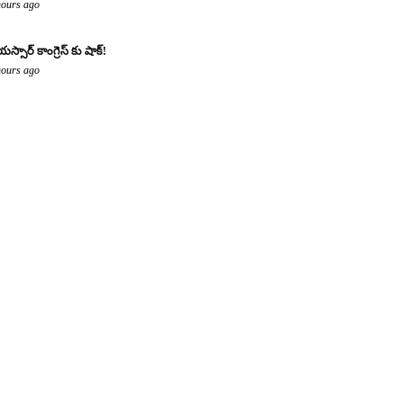
hours ago
యస్సార్ కాంగ్రెస్ కు షాక్!
hours ago