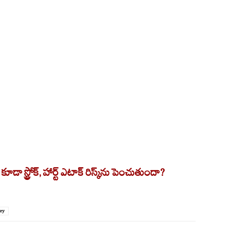
ా స్ట్రోక్, హార్ట్ ఎటాక్ రిస్క్‌ను పెంచుతుందా?
ory