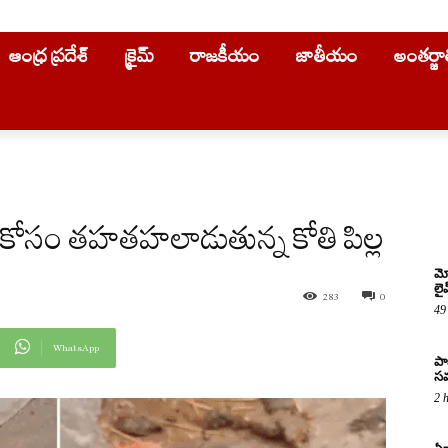
ఆంధ్ర ప్రదేశ్
క్రైమ్
రాజకీయం
జాతీయం
అంతర్జ
 కోసం తహతహలాడుతున్న కోతి పిల్ల
మో
లై
283
0
49
WhatsApp
పా
సమ
2 