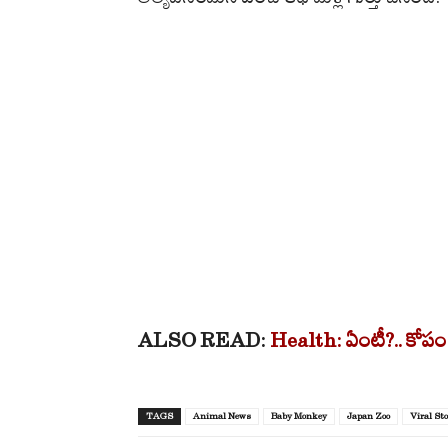
ALSO READ:
Health: ఏంటీ?.. కోపం కూడ
TAGS
Animal News
Baby Monkey
Japan Zoo
Viral St