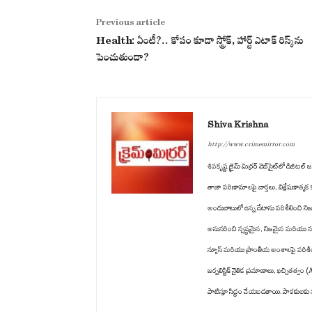
Previous article
Health: ఏంటీ?.. కోపం కూడా స్ట్రోక్, హార్ట్ ఎటాక్ రిస్క్‌ను
పెంచుతుందా?
Shiva Krishna
http://www.crimemirror.com
శివకృష్ణ క్రైమ్ మిర్రర్ వెబ్‌సైట్‌లో డిజ
తాజా పరిణామాలపై వార్తలు, విశ్లేషణాత్మ
అందుబాటులో ఉన్న డేటాను పరిశీలించి ని
అనుసరించి స్పష్టమైన, నిజమైన మరియు సమ
న్యూస్ మరియు ప్రాంతీయ అంశాలపై పరిశీలన 
జర్నలిస్టిక్ నైతిక ప్రమాణాలు, ఖచ్చి
పాటిస్తూ సిద్ధం చేయబడతాయి. పాఠకులకు స