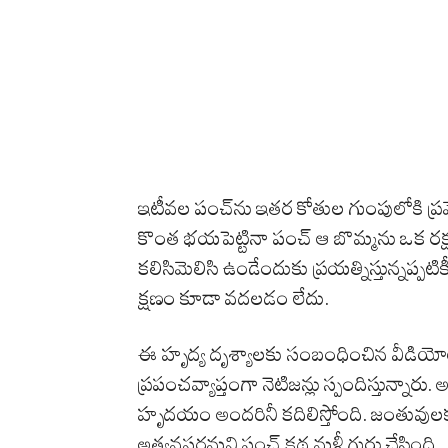
ఇటీవల పంచ్‌ను ఇతర కోతుల గుంపులోకి ప్రవే
కొంత భయపెట్టినా పంచ్ ఆ బొమ్మను ఒక రక్
కలిసిమెలిసి ఉండేందుకు ప్రయత్నిస్తున్నప్
క్షణం కూడా వదలడం లేదు.
ఈ హృద్య దృశ్యాలకు సంబంధించిన వీడియో
ప్రపంచవ్యాప్తంగా నెటిజన్లు స్పందిస్తున్న
హృదయం అందరినీ కదిలిస్తోంది. జంతువులకూ భ
అత్యవసరమని పంచ్ కథ మళ్లీ గుర్తు చేసింది.