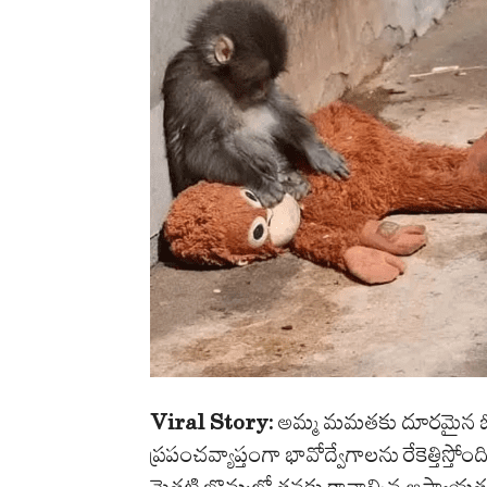
Viral Story:
అమ్మ మమతకు దూరమైన ఓ చిన
ప్రపంచవ్యాప్తంగా భావోద్వేగాలను రేకెత్తిస్తో
మెత్తటి బొమ్మలో తనకు కావాల్సిన ఆప్యాయతను 