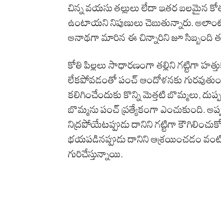
చిన్న వయసు తల్లులు లేదా ఇతర బలమైన కోతుల 
ఉంటాయని నిపుణులు చెబుతున్నారు. అలాంటి ప
అనాథగా మారిన ఈ చిన్నారిని జూ సిబ్బంది 
కోతి పిల్లలు సాధారణంగా తల్లిని గట్టిగా హత
లేకపోవడంతో పంచ్ ఆందోళనకు గురవుతుండేద
కలిగించేందుకు కొన్ని మెత్తటి బొమ్మలు, దుప్ప
బొమ్మను పంచ్ ప్రత్యేకంగా ఎంచుకుంది. అప్పట
నిద్రపోయేటప్పుడు దానిని గట్టిగా కౌగిలించుకో
భయపడినప్పుడు దానిని ఆశ్రయించడం వంటి ద
గురిచేస్తున్నాయి.