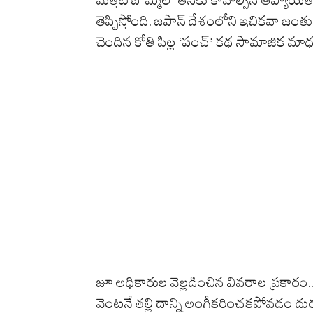
తెప్పిస్తోంది. జపాన్ దేశంలోని ఇచికవా జంత
చెందిన కోతి పిల్ల ‘పంచ్’ కథ సామాజిక మాధ
జూ అధికారుల వెల్లడించిన వివరాల ప్రకారం.
వెంటనే తల్లి దాన్ని అంగీకరించకపోవడం దుర