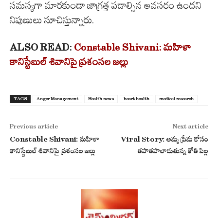
సమస్యగా మారకుండా జాగ్రత్త పడాల్సిన అవసరం ఉందని
నిపుణులు సూచిస్తున్నారు.
ALSO READ:
Constable Shivani: మహిళా
కానిస్టేబుల్ శివానిపై ప్రశంసల జల్లు
TAGS
Anger Management
Health news
heart health
medical research
Previous article
Next article
Constable Shivani: మహిళా
Viral Story: అమ్మ ప్రేమ కోసం
కానిస్టేబుల్ శివానిపై ప్రశంసల జల్లు
తహతహలాడుతున్న కోతి పిల్ల