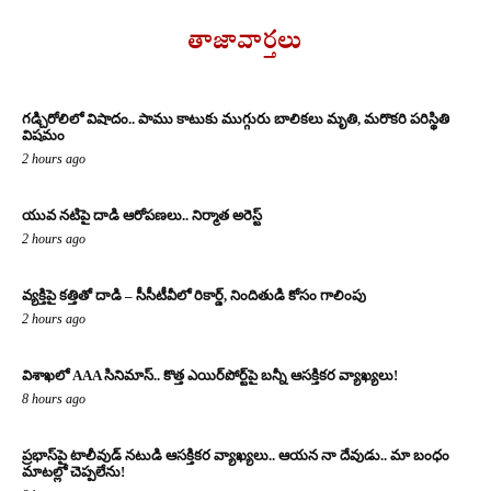
తాజావార్తలు
గడ్చిరోలిలో విషాదం.. పాము కాటుకు ముగ్గురు బాలికలు మృతి, మరొకరి పరిస్థితి
విషమం
2 hours ago
యువ నటిపై దాడి ఆరోపణలు.. నిర్మాత అరెస్ట్
2 hours ago
వ్యక్తిపై కత్తితో దాడి – సీసీటీవీలో రికార్డ్, నిందితుడి కోసం గాలింపు
2 hours ago
విశాఖలో AAA సినిమాస్.. కొత్త ఎయిర్‌పోర్ట్‌పై బన్నీ ఆసక్తికర వ్యాఖ్యలు!
8 hours ago
ప్రభాస్‌పై టాలీవుడ్ నటుడి ఆసక్తికర వ్యాఖ్యలు.. ఆయన నా దేవుడు.. మా బంధం
మాటల్లో చెప్పలేను!