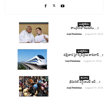
అంతర్జాతీయం
కాంగ్రెస్ లో కలవరం…!
Anji Peraboina
-
August 10, 2026
అంతర్జాతీయం
దక్షిణాన హై స్పీడ్ రైలు కారిడార్…!
Anji Peraboina
-
August 10, 2026
తెలంగాణ
క్రిమినల్ వేస్ట్ అంటే ఇదే…!
Anji Peraboina
-
August 10, 2026