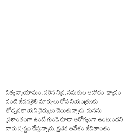
నిత్య వ్యాయామం, సరైన నిద్ర, సమతుల ఆహారం, ధ్యానం
వంటి జీవనశైలి మార్పులు కోప నియంత్రణకు
తోడ్పడతాయని వైద్యులు చెబుతున్నారు. మనసు
ప్రశాంతంగా ఉంటే గుండె కూడా ఆరోగ్యంగా ఉంటుందని
వారు స్పష్టం చేస్తున్నారు. క్షణిక ఆవేశం జీవితాంతం