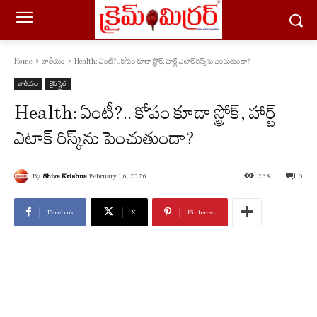
Home
జాతీయం
Health: ఏంటీ?.. కోపం కూడా స్ట్రోక్, హార్ట్ ఎటాక్ రిస్క్‌ను పెంచుతుందా?
జాతీయం
లైఫ్ స్టైల్
Health: ఏంటీ?.. కోపం కూడా స్ట్రోక్, హార్ట్
ఎటాక్ రిస్క్‌ను పెంచుతుందా?
By
Shiva Krishna
February 16, 2026
268
0
Facebook
X
Pinterest