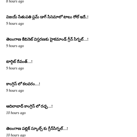
8 hours ago
విజయ్ సేతుపతి స్లమ్ డాగ్ సినిమాలో టాబు రోల్ ఇదే..!
9 hours ago
తెలంగాణ కేబినెట్ విస్తరణకు హైకమాండ్ గ్రీన్ సిగ్నల్…!
9 hours ago
టార్గెట్ రేవంత్…!
9 hours ago
కాంగ్రెస్ లో కలవరం…!
9 hours ago
ఆదిలాబాద్ కాంగ్రెస్ లో రచ్చ…!
10 hours ago
తెలంగాణ పబ్లిక్ స్కూల్స్ కు గ్రీన్‌సిగ్నల్…!
10 hours ago