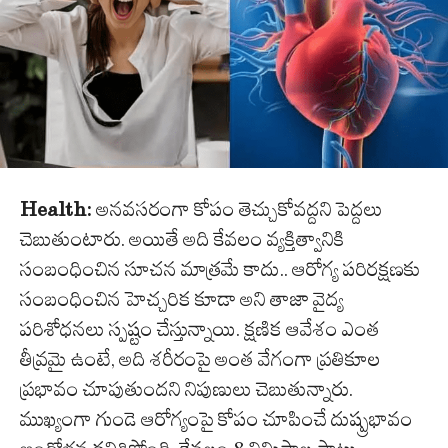
Health:
అనవసరంగా కోపం తెచ్చుకోవద్దని పెద్దలు
చెబుతుంటారు. అయితే అది కేవలం వ్యక్తిత్వానికి
సంబంధించిన సూచన మాత్రమే కాదు.. ఆరోగ్య పరిరక్షణకు
సంబంధించిన హెచ్చరిక కూడా అని తాజా వైద్య
పరిశోధనలు స్పష్టం చేస్తున్నాయి. క్షణిక ఆవేశం ఎంత
తీవ్రమై ఉంటే, అది శరీరంపై అంత వేగంగా ప్రతికూల
ప్రభావం చూపుతుందని నిపుణులు చెబుతున్నారు.
ముఖ్యంగా గుండె ఆరోగ్యంపై కోపం చూపించే దుష్ప్రభావం