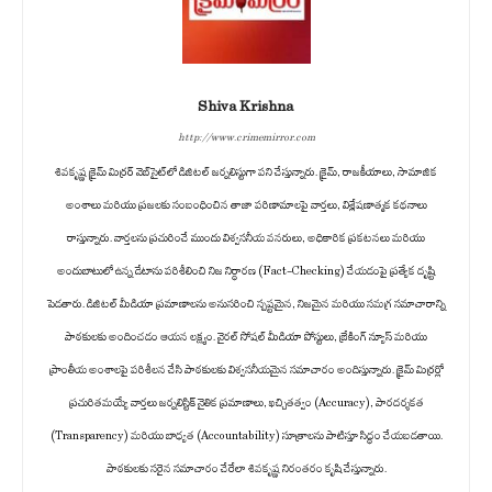
Shiva Krishna
http://www.crimemirror.com
శివకృష్ణ క్రైమ్ మిర్రర్ వెబ్‌సైట్‌లో డిజిటల్ జర్నలిస్టుగా పని చేస్తున్నారు. క్రైమ్, రాజకీయాలు, సామాజిక
అంశాలు మరియు ప్రజలకు సంబంధించిన తాజా పరిణామాలపై వార్తలు, విశ్లేషణాత్మక కథనాలు
రాస్తున్నారు. వార్తలను ప్రచురించే ముందు విశ్వసనీయ వనరులు, అధికారిక ప్రకటనలు మరియు
అందుబాటులో ఉన్న డేటాను పరిశీలించి నిజ నిర్ధారణ (Fact-Checking) చేయడంపై ప్రత్యేక దృష్టి
పెడతారు. డిజిటల్ మీడియా ప్రమాణాలను అనుసరించి స్పష్టమైన, నిజమైన మరియు సమగ్ర సమాచారాన్ని
పాఠకులకు అందించడం ఆయన లక్ష్యం. వైరల్ సోషల్ మీడియా పోస్టులు, బ్రేకింగ్ న్యూస్ మరియు
ప్రాంతీయ అంశాలపై పరిశీలన చేసి పాఠకులకు విశ్వసనీయమైన సమాచారం అందిస్తున్నారు. క్రైమ్ మిర్రర్లో
ప్రచురితమయ్యే వార్తలు జర్నలిస్టిక్ నైతిక ప్రమాణాలు, ఖచ్చితత్వం (Accuracy), పారదర్శకత
(Transparency) మరియు బాధ్యత (Accountability) సూత్రాలను పాటిస్తూ సిద్ధం చేయబడతాయి.
పాఠకులకు సరైన సమాచారం చేరేలా శివకృష్ణ నిరంతరం కృషి చేస్తున్నారు.