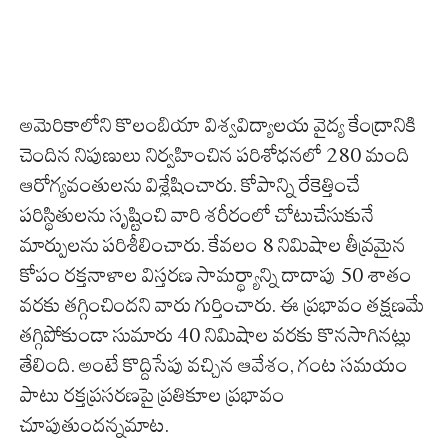
అమెరికాలోని కొలంబియా విశ్వవిద్యాలయ వైద్య కేంద్రానికి
చెందిన నిపుణులు నిర్వహించిన పరిశోధనలో 280 మంది
ఆరోగ్యవంతులను విశ్లేషించారు. కోపాన్ని రేకెత్తించే
పరిస్థితులను సృష్టించి వారి శరీరంలో చోటుచేసుకునే
మార్పులను పరిశీలించారు. కేవలం 8 నిమిషాల తీవ్రమైన
కోపం రక్తనాళాల విస్తరణ సామర్థ్యాన్ని దాదాపు 50 శాతం
వరకు తగ్గించిందని వారు గుర్తించారు. ఈ ప్రభావం తక్షణమే
తగ్గిపోకుండా సుమారు 40 నిమిషాల వరకు కొనసాగినట్లు
తేలింది. అంటే కొద్దిసేపు వచ్చిన ఆవేశం, గంట సమయం
పాటు రక్తప్రసరణపై ప్రతికూల ప్రభావం
చూపుతుందన్నమాట.