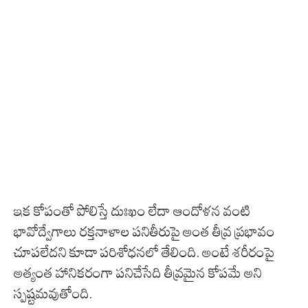
ఇక కోపంతో పోలిస్తే దుఃఖం లేదా ఆందోళన వంటి
భావోద్వేగాలు రక్తనాళాల పనితీరుపై అంత తీవ్ర ప్రభావం
చూపలేదని కూడా పరిశోధనలో తేలింది. అంటే శరీరంపై
అత్యంత హానికరంగా పనిచేసేది తీవ్రమైన కోపమే అని
స్పష్టమవుతోంది.