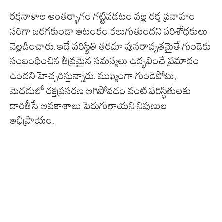
రక్తనాళాల అంతర్భాగం గట్టిపడటం వల్ల రక్త ప్రవాహం
సరిగా జరగకుండా ఆటంకం కలుగుతుందని పరిశోధకులు
వెల్లడించారు. ఇదే పరిస్థితి తరచూ పునరావృతమైతే గుండెకు
సంబంధించిన తీవ్రమైన సమస్యలు ఉద్భవించే ప్రమాదం
ఉందని హెచ్చరిస్తున్నారు. ముఖ్యంగా గుండెపోటు,
మెదడులో రక్తప్రసరణ ఆగిపోవడం వంటి పరిస్థితులకు
దారితీసే అవకాశాలు పెరుగుతాయని నిపుణుల
అభిప్రాయం.