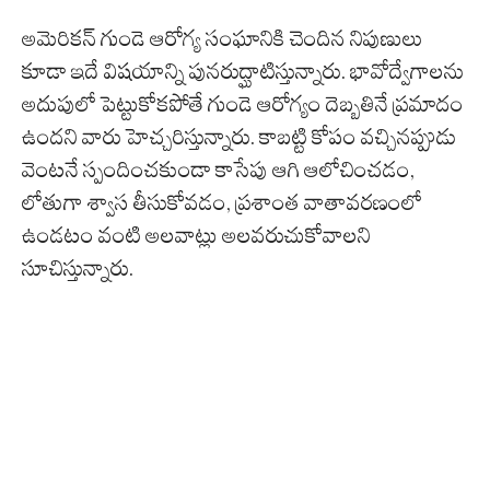
అమెరికన్ గుండె ఆరోగ్య సంఘానికి చెందిన నిపుణులు
కూడా ఇదే విషయాన్ని పునరుద్ఘాటిస్తున్నారు. భావోద్వేగాలను
అదుపులో పెట్టుకోకపోతే గుండె ఆరోగ్యం దెబ్బతినే ప్రమాదం
ఉందని వారు హెచ్చరిస్తున్నారు. కాబట్టి కోపం వచ్చినప్పుడు
వెంటనే స్పందించకుండా కాసేపు ఆగి ఆలోచించడం,
లోతుగా శ్వాస తీసుకోవడం, ప్రశాంత వాతావరణంలో
ఉండటం వంటి అలవాట్లు అలవరుచుకోవాలని
సూచిస్తున్నారు.