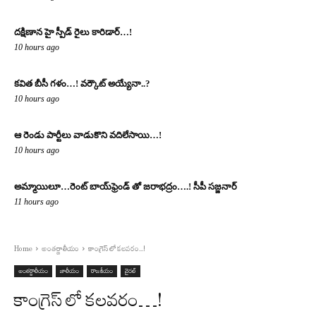
దక్షిణాన హై స్పీడ్ రైలు కారిడార్…!
10 hours ago
క‌విత‌ బీసీ గ‌ళం…! వ‌ర్కౌట్ అయ్యేనా..?
10 hours ago
ఆ రెండు పార్టీలు వాడుకొని వదిలేసాయి…!
10 hours ago
అమ్మాయిలూ…రెంట్ బాయ్‌ఫ్రెండ్ తో జరాభద్రం….! సీపీ స‌జ్జ‌నార్‌
11 hours ago