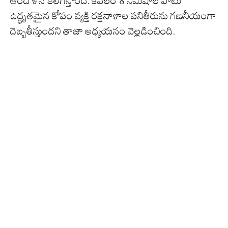
ఆందోళన కలిగిస్తోంది. కేవలం 8 నిమిషాల పాటు
ఉద్ధృతమైన కోపం వ్యక్తి రక్తనాళాల పనితీరును గణనీయంగా
దెబ్బతీస్తుందని తాజా అధ్యయనం వెల్లడించింది.