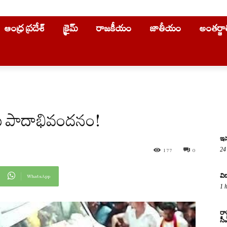
ఆంధ్ర ప్రదేశ్
క్రైమ్
రాజకీయం
జాతీయం
అంతర్జ
జయ్ పాదాభివందనం!
ఇన
24
177
0
వి
WhatsApp
1 
రా
సీ