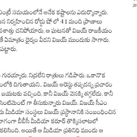
20
ఎంట్రీ సమయంలోనే అనేక కష్టాలను ఎదుర్కొన్నారు.
 నిర్వహించిన రోడ్డు షో లో 41 మంది ప్రాణాలు
దవశాత్తు చనిపోయారు. ఆ ఘటనతో విజయ్ రాజకీయం
తే ఏమాత్రం ధైర్యం వీడని విజయ్ ముందుకు సాగారు.
ట్టారు.
య్యారు. నిద్రలేని రాత్రులు గడిపారు. ఒకానొక
గంలోకి దిగుతాయని.. విజయ్ అరెస్టు తప్పదన్న ప్రచారం
ా బయటకు వచ్చింది. కానీ విజయ్ వెనక్కి తగ్గలేదు. కానీ
ంటిమెంట్ గా తీసుకున్నారు విజయ్. విజయ్ సీఎం
 మీడియా సంస్థలు విజయ్ ప్రస్థానానికి సంబంధించిన
 భాగంగా బీబీసీ మీడియా కరూర్ తొక్కిసలాటలో
 కలిసింది. అయితే ఆ మీడియా ప్రతినిధి ముందు ఆ