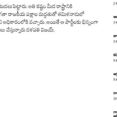
2 
ుపెట్టారు. అతి కష్టం మీద రాష్ట్రానికి
 మిగతా రాజకీయ పక్షాల మద్దతుతో తమిళనాడులో
ఆల
దని అధికారంలోకి వచ్చారు. అయితే ఆ పార్టీలకు భిన్నంగా
3 
లు వేస్తున్నారు దళపతి విజయ్.
జా
3 
కవ
9 
అగ
9 
రా
10
గా
అరె