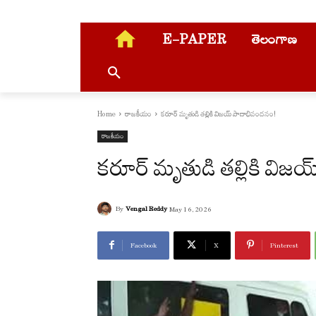
E-PAPER
తెలంగాణ
Home
రాజకీయం
కరూర్ మృతుడి తల్లికి విజయ్ పాదాభివందనం!
రాజకీయం
కరూర్ మృతుడి తల్లికి వి
By
Vengal Reddy
May 16, 2026
Facebook
X
Pinterest