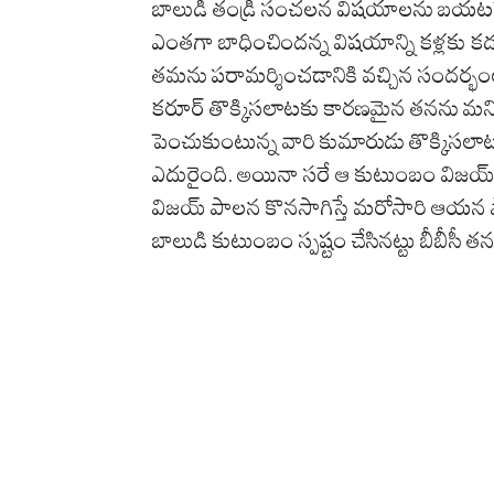
బాలుడి తండ్రి సంచలన విషయాలను బయటపె
ఎంతగా బాధించిందన్న విషయాన్ని కళ్లకు కడ
తమను పరామర్శించడానికి వచ్చిన సందర్భంలో 
కరూర్ తొక్కిసలాటకు కారణమైన తనను మన్ని
పెంచుకుంటున్న వారి కుమారుడు తొక్కిసల
ఎదురైంది. అయినా సరే ఆ కుటుంబం విజయ్ పార
విజయ్ పాలన కొనసాగిస్తే మరోసారి ఆయన పార్
బాలుడి కుటుంబం స్పష్టం చేసినట్టు బీబీసీ త