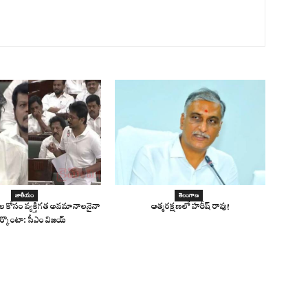
జాతీయం
తెలంగాణ
నాల కోసం వ్యక్తిగత అవమానాలనైనా
ఆత్మరక్షణలో హరీష్ రావు!
ర్కొంటా: సీఎం విజయ్