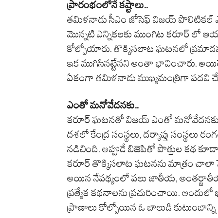
ప్రారంభంలోనే కష్టాలు..
తమిళనాడు సీఎం జోసెఫ్ విజయ్ పొలిటికల్ 
మొన్నటి ఎన్నికలకు ముంగిట కరూర్ లో ఆయన
కోల్పోయారు. తొక్కిసలాట ఘటనలో ప్రమా
ఇక ముగిసినట్టేనని అంతా భావించారు. అయి
ఏకంగా తమిళనాడు ముఖ్యమంత్రిగా పదవి చేప
ఎంతో మనోవేదనకు..
కరూర్ ఘటనతో విజయ్ ఎంతో మనోవేదనకు గుర
దశలో కేంద్ర సంస్థలు, దర్యాప్తు సంస్థలు రం
నడిచింది. అప్పుడే బిజెపితో పొత్తుల కథ కూడ
కరూర్ తొక్కిసలాట ఘటనను మాత్రం చాలా సె
అయిన నేపథ్యంలో పలు జాతీయ, అంతర్జాతీయ
ప్రత్యేక కథనాలను ప్రచురించాయి. అందులో
ప్రాణాలు కోల్పోయిన ఓ బాలుడి కుటుంబాన్ని