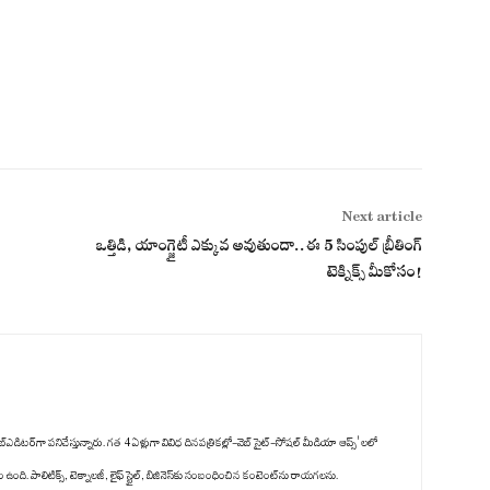
Next article
ఒత్తిడి, యాంగ్జైటీ ఎక్కువ అవుతుందా..ఈ 5 సింపుల్ బ్రీతింగ్
టెక్నిక్స్ మీకోసం!
్‌ఎడిటర్‌గా పనిచేస్తున్నారు. గత 4 ఏళ్లుగా వివిధ దినపత్రికల్లో-వెబ్ సైట్-సోషల్ మీడియా ఆప్స్' లలో
ది. పాలిటిక్స్‌, టెక్నాలజీ, లైఫ్‌ స్టైల్‌, బిజినెస్‌కు సంబంధించిన కంటెంట్‌ను రాయగలను.