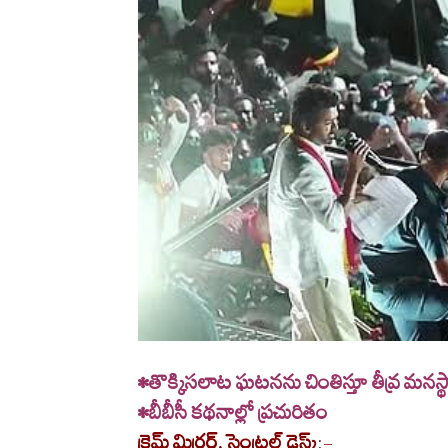
•తొక్కిసలాట ఘటనను చింతిస్తూ తీవ్ర మనస
•బీబీసీ కథనాల్లో ప్రచురితం
క్రైమ్ మిర్రర్, సెంట్రల్ డెస్క్
:-