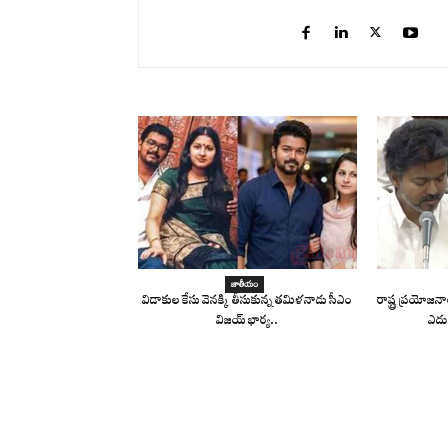
జాతీయం
విడాకుల కేసు వెనక్కి తీసుకున్న తమిళనాడు సీఎం
రాష్ట్ర ప్రయోజ
విజయ్ భార్య..
ఎదు