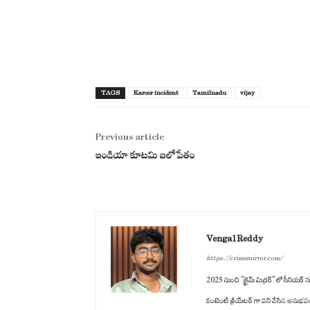
TAGS
Karoor incident
Tamilnadu
vijay
Previous article
ఇండియా కూటమి బలోపేతం
Vengal Reddy
https://crimemirror.com/
2025 నుంచి "క్రైమ్ మిర్రర్" లో సీనియర్ సబ
కంటెంట్ క్రియేటర్ గా పని చేసిన అనుభవం ఉం