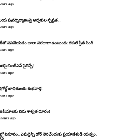
hours ago
య పునర్నిర్మాణంపై అర్చకుల స్పష్టత..!
hours ago
కీతో పనిచేయడం చాలా సరదాగా ఉంటుంది: రకుల్ ప్రీత్ సింగ్
hours ago
ితపై బిఆర్ఎస్ సైలెన్స్!
hours ago
్రిగోల్డ్ బాధితులకు శుభవార్త!
hours ago
జకీయాలకు చిరు శాశ్వత దూరం!
 hours ago
ల్లో విమానం.. ఎమర్జెన్సీ డోర్ తెరిచేందుకు ప్రయాణికుడి యత్నం,
స్ట్