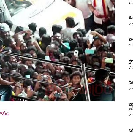
1 
రూ
2 
పా
2 
స్
2 
నీ
2 
భర
అస
్థాపం
2 
సన్