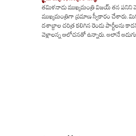
తమిళనాడు ముఖ్యమంత్రి విజయ్ తన పనిని మొదల
ముఖ్యమంత్రిగా ప్రమాణ స్వీకారం చేశారు.
దశాబ్దాల చరిత్ర కలిగిన రెండు పార్టీలను కా
వెళ్లాలన్న ఆలోచనతో ఉన్నారు. అలానే అడుగు