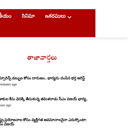
ాతీయం
సినిమా
ఇతరములు
తాజావార్తలు
్సూరెన్స్ డబ్బుల కోసం దారుణం.. భార్యను చంపిన భర్త అరెస్ట్
 minutes ago
డాకుల కేసు వెనక్కి తీసుకున్న తమిళనాడు సీఎం విజయ్ భార్య..
hour ago
ష్ట్ర ప్రయోజనాల కోసం వ్యక్తిగత అవమానాలనైనా ఎదుర్కొంటా:
ఎం విజయ్