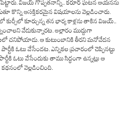
ట్టారు. విజయ్ గొప్పతనాన్ని.. కరూర్ ఘటన ఆయనను
ుతూ కొన్ని ఆసక్తికరమైన విషయాలను వెల్లడించారు.
కుర్చీలో కూర్చున్న తన భార్య కాళ్లను తాకిన విజయ్..
ంచాలని వేడుకున్నారట. అల్లారం ముద్దుగా
ాటలో చనిపోయాడు. ఆ కుటుంబానికి తీరని మనోవేదన
్టీకి ఓటు వేసేందట. ఎన్నికల ప్రచారంలో చెప్పినట్టు
టీకి ఓటు వేసేందుకు తాము సిద్ధంగా ఉన్నట్లు ఆ
న కథనంలో వెల్లడించింది.