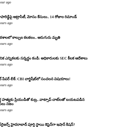
hour ago
పారెడ్డిపై అట్రాసిటీ, మోసం కేసులు.. 14 రోజుల రిమాండ్
hours ago
ఠశాలలో కాల్పుల కలకలం.. ఆరుగురు మృతి
hours ago
థానిక ఎన్నికలకు సన్నద్ధం కండి: అధికారులకు SEC కీలక ఆదేశాలు
hours ago
ట్ పేపర్ లీక్: CBI చార్జిషీట్‌లో సంచలన విషయాలు!
hours ago
్త హత్యకు ప్రియుడితో కుట్ర.. వాట్సాప్ చాట్‌లతో బయటపడిన
లు నిజం
hours ago
‌రైజర్స్ హైదరాబాద్ పూర్తి స్థాయి కెప్టెన్‌గా ఇషాన్ కిషన్?