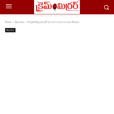
Home
తెలంగాణ
సరస్వతి విద్యాలయంలో ఘనంగా వసంత పంచమి వేడుకలు
తెలంగాణ