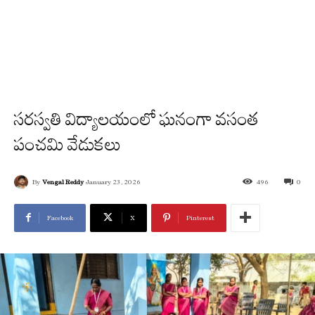
సరస్వతి విద్యాలయంలో ఘనంగా వసంత
పంచమి వేడుకలు
By
Vengal Reddy
January 23, 2026
496
0
Facebook
X
Pinterest