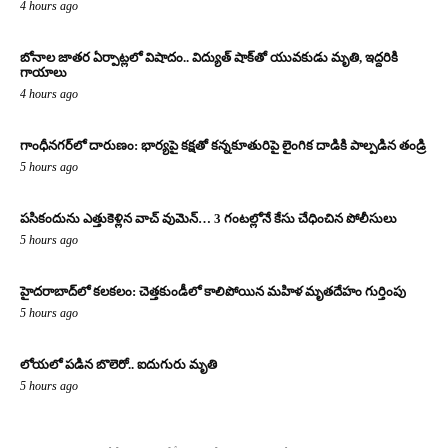
4 hours ago
బోనాల జాతర ఏర్పాట్లలో విషాదం.. విద్యుత్ షాక్‌తో యువకుడు మృతి, ఇద్దరికి
గాయాలు
4 hours ago
గాంధీనగర్‌లో దారుణం: భార్యపై కక్షతో కన్నకూతురిపై లైంగిక దాడికి పాల్పడిన తండ్రి
5 hours ago
పసికందును ఎత్తుకెళ్లిన వాచ్ వుమెన్… 3 గంటల్లోనే కేసు చేధించిన పోలీసులు
5 hours ago
హైదరాబాద్‌లో కలకలం: చెత్తకుండీలో కాలిపోయిన మహిళ మృతదేహం గుర్తింపు
5 hours ago
లోయలో పడిన బొలెరో.. ఐదుగురు మృతి
5 hours ago