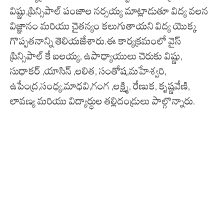
విష్ణు,ప్రిన్సిపాల్ పంజాల నర్సయ్య మాట్లాడుతూ విద్య వలన
విజ్ఞానం మరియు చైతన్యం కలుగుతాయని విద్య యొక్క
గొప్పతనాన్ని తెలియజేశారు.ఈ కార్యక్రమంలో వైస్
ప్రిన్సిపాల్ కే ఐలయ్య, ఉపాధ్యాయులు చెరుకు విష్ణు,
సుధాకర్ ,యాసిన్ ,లలిత, సంతోష,మహేశ్వరి,
ఉపేంద్ర,సంధ్య,మాధవి,గంగ ,లక్ష్మి, రేణుక, కృష్ణవేణి,
లావణ్య మరియు విద్యార్థుల తల్లిదండ్రులు పాల్గొన్నారు.