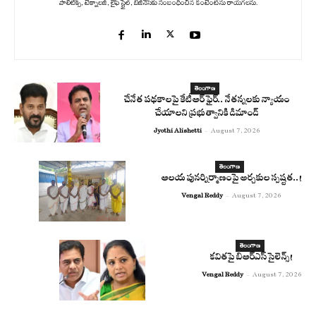
పాలిటిక్స్‌, టెక్నాలజీ, లైఫ్‌ స్టైల్‌, బిజినెస్‌కు సంబంధించిన కంటెంట్‌ను రాయగలను.
తెలంగాణ
చేనేత పథకాలపై కేటీఆర్ ఫైర్.. నేతన్నలకు న్యాయం
చేయాలని ప్రభుత్వానికి డిమాండ్
Jyothi Alishetti
-
August 7, 2026
తెలంగాణ
ఆలయ పునర్నిర్మాణంపై అర్చకుల స్పష్టత..!
Vengal Reddy
-
August 7, 2026
తెలంగాణ
కవితపై బిఆర్ఎస్ సైలెన్స్!
Vengal Reddy
-
August 7, 2026