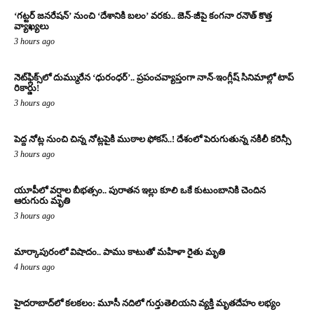
‘గట్టర్ జనరేషన్’ నుంచి ‘దేశానికి బలం’ వరకు.. జెన్-జీపై కంగనా రనౌత్ కొత్త
వ్యాఖ్యలు
3 hours ago
నెట్‌ఫ్లిక్స్‌లో దుమ్మురేన ‘ధురంధర్’.. ప్రపంచవ్యాప్తంగా నాన్-ఇంగ్లీష్ సినిమాల్లో టాప్
రికార్డు!
3 hours ago
పెద్ద నోట్ల నుంచి చిన్న నోట్లపైకి ముఠాల ఫోకస్..! దేశంలో పెరుగుతున్న నకిలీ కరెన్సీ
3 hours ago
యూపీలో వర్షాల బీభత్సం.. పురాతన ఇల్లు కూలి ఒకే కుటుంబానికి చెందిన
ఆరుగురు మృతి
3 hours ago
మార్కాపురంలో విషాదం.. పాము కాటుతో మహిళా రైతు మృతి
4 hours ago
హైదరాబాద్‌లో కలకలం: మూసీ నదిలో గుర్తుతెలియని వ్యక్తి మృతదేహం లభ్యం