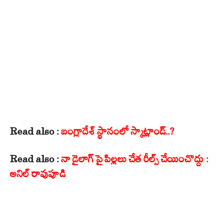
Read also :
బంగ్లాదేశ్ స్థానంలో స్కాట్లాండ్..?
Read also :
నా డైలాగ్ పై పిల్లలు చేత రీల్స్ చేయించొద్దు :
అనిల్ రావుపూడి