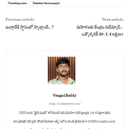
Trending news
Yadadari bhuvanagiri
Previous article
Next article
బంగ్లాదేశ్ స్థానంలో స్కాట్లాండ్..?
మహిళలకు కేంద్రం గుడ్‌న్యూస్..
ఒక్కొక్కరికీ రూ.1.4 లక్షలు!
Vengal Reddy
https://crimemirror.com/
2025 నుంచి "క్రైమ్ మిర్రర్" లో సీనియర్ సబ్‌ఎడిటర్‌గా పనిచేస్తున్నారు. గత 4 ఏళ్లుగా వివిధ
దినపత్రికల్లో-వెబ్ సైట్-సోషల్ మీడియా ఆప్స్' లలో కంటెంట్ క్రియేటర్ గా పని చేసిన అనుభవం ఉంది.