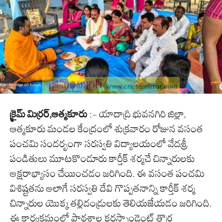
క్రైమ్ మిర్రర్,ఆత్మకూరు
:- యాదాద్రి భువనగిరి జిల్లా,
ఆత్మకూరు మండల కేంద్రంలో శుక్రవారం రోజున వసంత
పంచమి సందర్భంగా సరస్వతి విద్యాలయంలో వేదశ్రీ
పండితులు మూటకొండూరు కార్తీక్ శర్మచే చిన్నారులకు
అక్షరాభ్యాసం చేయించడం జరిగింది. ఈ వసంత పంచమి
విశిష్టతను అలాగే సరస్వతి దేవి గొప్పతనాన్ని కార్తీక్ శర్మ
చిన్నారుల యొక్క తల్లిదండ్రులకు తెలియజేయడం జరిగింది.
ఈ కార్యక్రమంలో పాఠశాల కరస్పాండెంట్ తొర్ర