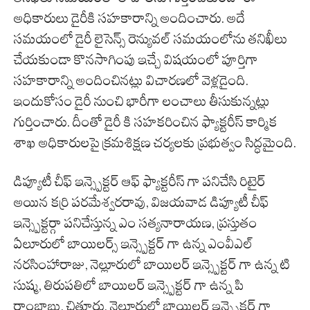
అధికారులు డైరీకి సహకారాన్ని అందించారు. అదే
సమయంలో డైరీ లైసెన్స్ రెన్యువల్ సమయంలోను తనిఖీలు
చేయకుండా కొనసాగింపు ఇచ్చే విషయంలో పూర్తిగా
సహకారాన్ని అందించినట్లు విచారణలో వెళ్లడైంది.
ఇందుకోసం డైరీ నుంచి భారీగా లంచాలు తీసుకున్నట్లు
గుర్తించారు. దీంతో డైరీ కి సహకరించిన ఫ్యాక్టరీస్ కార్మిక
శాఖ అధికారులపై క్రమశిక్షణ చర్యలకు ప్రభుత్వం సిద్ధమైంది.
డిప్యూటీ చీఫ్ ఇన్స్పెక్టర్ ఆఫ్ ఫ్యాక్టరీస్ గా పనిచేసి రిటైర్
అయిన కర్రి పరమేశ్వరరావు, విజయవాడ డిప్యూటీ చీఫ్
ఇన్స్పెక్టర్గా పనిచేస్తున్న ఎం సత్యనారాయణ, ప్రస్తుతం
ఏలూరులో బాయిలర్స్ ఇన్స్పెక్టర్ గా ఉన్న ఎంవీఎల్
నరసింహారాజు, నెల్లూరులో బాయిలర్ ఇన్స్పెక్టర్ గా ఉన్న టి
సుష్మ, తిరుపతిలో బాయిలర్ ఇన్స్పెక్టర్ గా ఉన్న పి
రాంబాబు, చిత్తూరు, నెల్లూరులో బాయిలర్ ఇన్స్పెక్టర్ గా