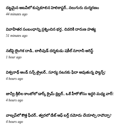
దట్టమైన అటవీలో కుప్పకూలిన హెలికాప్టర్.. నలుగురు దుర్మరణం
44 minutes ago
వివాహేతర సంబంధాన్ని ప్రశ్నించిన భర్త.. చివరికి దారుణ హత్య
51 minutes ago
నటిపై లైంగిక దాడి.. బాలీవుడ్ దర్శకుడు షకీల్ నూరానీ అరెస్ట్
1 hour ago
విశ్వనాథ్ అండ్ సన్స్ ట్రైలర్.. సూర్య నటనకు ఫిదా అవుతున్న ఫ్యాన్స్!
4 hours ago
జాన్వీ-శ్రీలీల కాంబోలో డార్క్ క్రైమ్ థ్రిల్లర్.. ఒకే హీరో కోసం ఇద్దరి మధ్య వార్!
4 hours ago
వాట్సప్‌లో కొత్త ఫీచర్.. త్వరలో డేట్ ఆఫ్ బర్త్ నమోదు చేయాల్సి రావొచ్చా?
4 hours ago