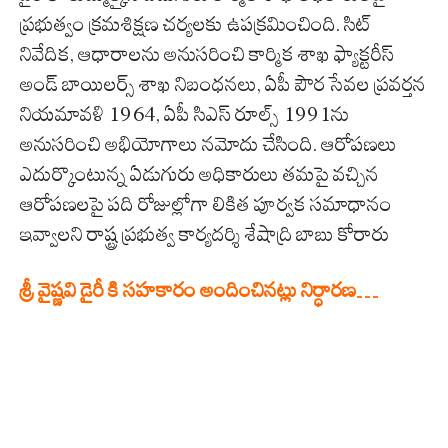
ప్రభుత్వం క్రమశిక్షణ చర్యలకు ఉపక్రమించింది. సిట్
నివేదిక, ఆధారాలను అనుసరించి కార్మిక శాఖ ఫ్యాక్టరీస్
అండ్ బాయిలర్స్ శాఖ నిబంధనలు, ఏపీ పౌర సేవల ప్రవర్తన
నియమావళి 1964, ఏపీ సిఎస్ రూల్స్ 1991ను
అనుసరించి అభియోగాలు నమోదు చేసింది. ఆరోపణలు
ఎదుర్కొంటున్న ఏడుగురు అధికారులు తమపై వచ్చిన
ఆరోపణలపై పది రోజుల్లోగా లికిత పూర్వక సమాధానం
ఇవ్వాలని రాష్ట్ర ప్రభుత్వ కార్యదర్శి శేషాద్రి బాబు కోరారు
శ్రీ వైష్ణవి డైరీ కి సహకారం అందించినట్లు నిర్ధారణ…