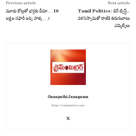
Previous article
Next article
మూడు కోట్లతో భర్తకు బీమా… 10
Tamil Politics : బిగ్‌ ట్విస్ట్‌..
లక్షల సఫారీ ఇచ్చి హత్య …!
పళనిస్వామితో రాజీకి తిరుగుబాటు
ఎమ్మెల్యేలు
Ganapathi Janagama
https://crimemirror.com/