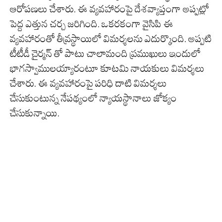
ఆరోపణలు చేశారు. ఈ వ్యవహారంపై దేశవ్యాప్తంగా అప్పట్లో
పెద్ద ఎత్తున చర్చ జరిగింది. ఒకరకంగా వైసిపి ఈ
వ్యవహారంతో తీవ్రస్థాయిలో విమర్శలను ఎదుర్కొంది. అప్పటి
టీటీడీ చైర్మన్ తో పాటు చాలామంది ప్రముఖులు ఇందులో
భాగస్వాములయ్యారంటూ కూటమి నాయకులు విమర్శలు
చేశారు. ఈ వ్యవహారంపై పరిధి దాటి విమర్శలు
చేసుకుంటున్న నేపథ్యంలో న్యాయస్థానాలు జోక్యం
చేసుకున్నాయి.