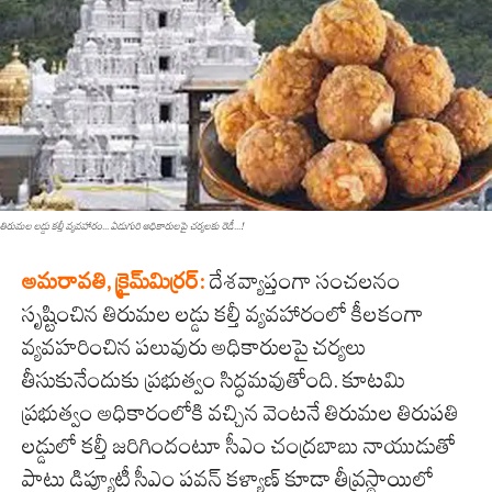
తిరుమల లడ్డు కల్తీ వ్యవహారం... ఏడుగురి అధికారులపై చర్యలకు రెడీ...!
అమ‌రావ‌తి, క్రైమ్‌మిర్ర‌ర్‌:
దేశవ్యాప్తంగా సంచలనం
సృష్టించిన తిరుమల లడ్డు కల్తీ వ్యవహారంలో కీలకంగా
వ్యవహరించిన పలువురు అధికారులపై చర్యలు
తీసుకునేందుకు ప్రభుత్వం సిద్ధమవుతోంది. కూటమి
ప్రభుత్వం అధికారంలోకి వచ్చిన వెంటనే తిరుమల తిరుపతి
లడ్డులో కల్తీ జరిగిందంటూ సీఎం చంద్రబాబు నాయుడుతో
పాటు డిప్యూటీ సీఎం పవన్ కళ్యాణ్ కూడా తీవ్రస్థాయిలో