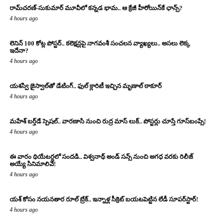
రామ్‌చరణ్‌-సుకుమార్‌ మూవీలో కన్నడ భామ.. ఆ క్రేజీ హీరోయిన్‌కే ఛాన్స్?
4 hours ago
లెనిన్ 100 కోట్ల పోస్టర్‌.. కలెక్షన్లపై నాగవంశీ సంచలన వ్యాఖ్యలు.. అసలు లెక్క
ఇదేనా?
4 hours ago
యశస్వి జైస్వాల్‌తో డేటింగ్.. ఫుల్ క్లారిటీ ఇచ్చిన మృణాల్ ఠాకూర్‌
4 hours ago
మహేశ్ బర్త్‌డే స్పెషల్.. వారణాసి నుంచి రుద్ర మాస్ లుక్.. పోస్టర్లు చూస్తే గూస్‌బంప్సే!
4 hours ago
ఈ వారం థియేటర్లలో సందడి.. విశ్వనాథ్ అండ్ సన్స్ నుంచి అగధ వరకు రిలీజ్
అయ్యే సినిమాలివే!
4 hours ago
యశ్ కోసం నయనతార రూల్ బ్రేక్.. ఇన్నాళ్ల సీక్రెట్ బయటపెట్టిన లేడీ సూపర్‌స్టార్!
4 hours ago