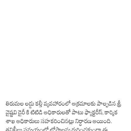
తిరుమల లడ్డు కల్తీ వ్యవహారంలో అక్రమాలకు పాల్పడిన శ్రీ
వైష్ణవి డైరీ కి టిటిడి అధికారులతో పాటు ఫ్యాక్టరీస్, కార్మిక
శాఖ అధికారులు సహకరించినట్లు నిర్ధారణ అయింది.
తనిఖీలు సమయంలో లోపాలను గుర్తించకుండా ఈ