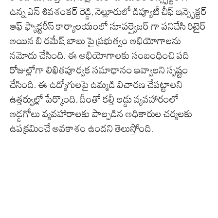
ఉన్న ఎన్ శివశంకర్ రెడ్డి, నెల్లూరులో డిప్యూటీ చీఫ్ ఇన్స్పెక్టర్
ఆఫ్ ఫ్యాక్టరీస్ కార్యాలయంలో సూపర్వైజర్ గా పనిచేసి రిటైర్
అయిన బి రమేష్ బాబు పై ప్రభుత్వం అభియోగాలను
నమోదు చేసింది. ఈ అభియోగాలకు సంబంధించి పది
రోజుల్లోగా లిఖితపూర్వక సమాధానం ఇవ్వాలని స్పష్టం
చేసింది. ఈ ఉద్యోగులపై ఉమ్మడి విచారణ చేపట్టాలని
ఉత్తర్వుల్లో పేర్కొంది. దీంతో కల్తీ లడ్డు వ్యవహారంలో
అడ్డగోలు వ్యవహారాలకు పాల్పడిన అధికారుల చర్యలకు
ఉపక్రమించే అవకాశం ఉందని తెలుస్తోంది.