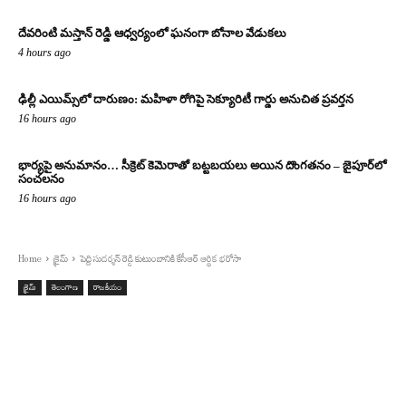
దేవరింటి మస్తాన్ రెడ్డి ఆధ్వర్యంలో ఘనంగా బోనాల వేడుకలు
4 hours ago
ఢిల్లీ ఎయిమ్స్‌లో దారుణం: మహిళా రోగిపై సెక్యూరిటీ గార్డు అనుచిత ప్రవర్తన
16 hours ago
భార్యపై అనుమానం… సీక్రెట్ కెమెరాతో బట్టబయలు అయిన దొంగతనం – జైపూర్‌లో
సంచలనం
16 hours ago