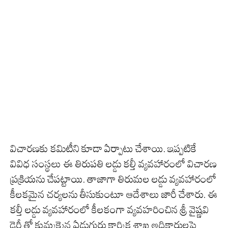
విచారణకు కమిటీని కూడా ఏర్పాటు చేశాయి. ఇప్పటికే
వివిధ సంస్థలు ఈ తిరుపతి లడ్డు కల్తీ వ్యవహారంలో విచారణ
ప్రక్రియను చేపట్టాయి. తాజాగా తిరుమల లడ్డు వ్యవహారంలో
కీలకమైన చర్యలను తీసుకుంటూ ఆదేశాలు జారీ చేశారు. ఈ
కల్తీ లడ్డు వ్యవహారంలో కీలకంగా వ్యవహరించిన శ్రీ వైష్ణవి
డైరీ తో కుమ్మక్కైన ఏడుగురు కార్మిక శాఖ అధికారులపై