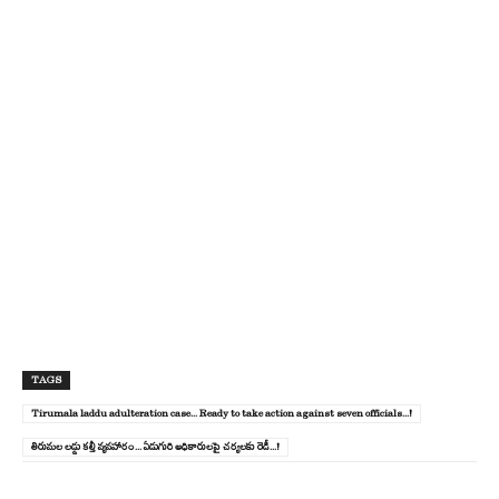
TAGS
Tirumala laddu adulteration case... Ready to take action against seven officials...!
తిరుమల లడ్డు కల్తీ వ్యవహారం... ఏడుగురి అధికారులపై చర్యలకు రెడీ...!