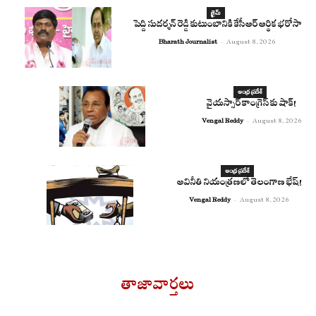
క్రైమ్
పెద్ది సుదర్శన్ రెడ్డి కుటుంబానికి కేసీఆర్ ఆర్థిక భరోసా
Bharath Journalist
-
August 8, 2026
ఆంధ్ర ప్రదేశ్
వైయస్సార్ కాంగ్రెస్ కు షాక్!
Vengal Reddy
-
August 8, 2026
ఆంధ్ర ప్రదేశ్
అవినీతి నియంత్రణలో తెలంగాణ భేష్!
Vengal Reddy
-
August 8, 2026
తాజావార్తలు