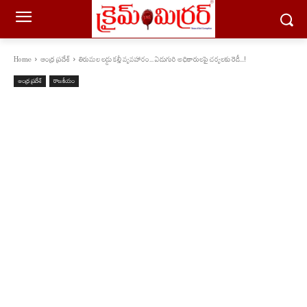
Home
ఆంధ్ర ప్రదేశ్
తిరుమల లడ్డు కల్తీ వ్యవహారం... ఏడుగురి అధికారులపై చర్యలకు రెడీ...!
ఆంధ్ర ప్రదేశ్
రాజకీయం