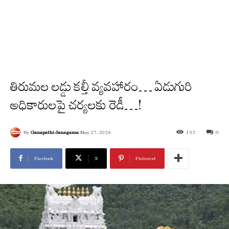
తిరుమల లడ్డు కల్తీ వ్యవహారం… ఏడుగురి
అధికారులపై చర్యలకు రెడీ…!
By
Ganapathi Janagama
May 27, 2026
152
0
Facebook
X
Pinterest