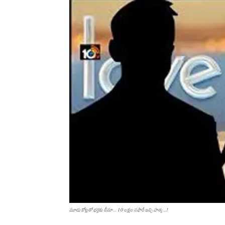
మూడు కోట్లతో భర్తకు బీమా... 10 లక్షల సఫారీ ఇచ్చి హత్య ...!