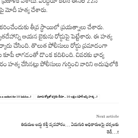
ు ప్రణాళిక వేశాడు. వీరిద్దరూ కలిసి ఈనెల 22న
పై మోదీ హత్య చేశారు.
కరించేందుకు తీవ్ర స్థాయిలో ప్రయత్నాలు చేశారు.
హాన్ని ఆయన బైకును రోడ్డుపై పెట్టేశారు. ఈ హత్య
ర్యాదు చేసింది. తొలుత పోలీసులు రోడ్డు ప్రమాదంగా
లు కూపీ లాగడంతో డొంక కదిలింది. చివరకు భార్య
ారం హత్య చేసినట్లు పోలీసులు గుర్తించి వారిని అదుపులోకి
a safari for 10 lakhs...!
మూడు కోట్లతో భర్తకు బీమా... 10 లక్షల సఫారీ ఇచ్చి హత్య ...!
Next article
తిరుమల లడ్డు కల్తీ వ్యవహారం… ఏడుగురి అధికారులపై చర్యలకు
రెడీ…!