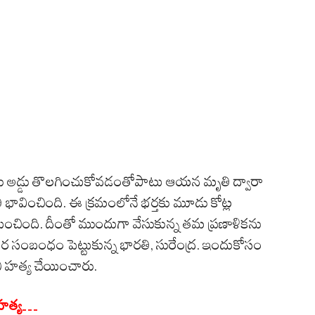
్తను అడ్డు తొలగించుకోవడంతోపాటు ఆయన మృతి ద్వారా
 భావించింది. ఈ క్రమంలోనే భర్తకు మూడు కోట్ల
ంచింది. దీంతో ముందుగా వేసుకున్న తమ ప్రణాళికను
తర సంబంధం పెట్టుకున్న భారతి, సురేంద్ర. ఇందుకోసం
ని హత్య చేయించారు.
ి హత్య…