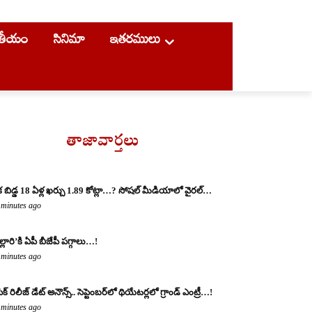
ాతీయం
సినిమా
ఇతరములు
తాజావార్తలు
 బిడ్డ 18 ఏళ్ల ఖర్చు 1.89 కోట్లా…? సోష‌ల్ మీడియాలో వైర‌ల్‌…
 minutes ago
ల్లారి’కి ఏపీ బీజేపీ పగ్గాలు…!
 minutes ago
క్ రిలీజ్ డేట్ అనౌన్స్.. సెప్టెంబర్‌లో థియేటర్లలో గ్రాండ్ ఎంట్రీ…!
 minutes ago