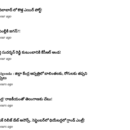
ిలాబాద్ లో కొత్త ఎయిర్ పోర్ట్!
hour ago
ెంబ్లీకి జగన్?!
hour ago
ద్ది సుదర్శన్ రెడ్డి కుటుంబానికి కేసీఆర్ అండ!
hour ago
lgonda : జిల్లా కేంద్ర ఆస్పత్రిలో బాలింతలకు, రోగులకు తప్పని
ప్పలు
hours ago
్షుద్ర’ రాజకీయంతో తెలంగాణకు చేటు!
hours ago
క్ రిలీజ్ డేట్ అనౌన్స్.. సెప్టెంబర్‌లో థియేటర్లలో గ్రాండ్ ఎంట్రీ!
hours ago