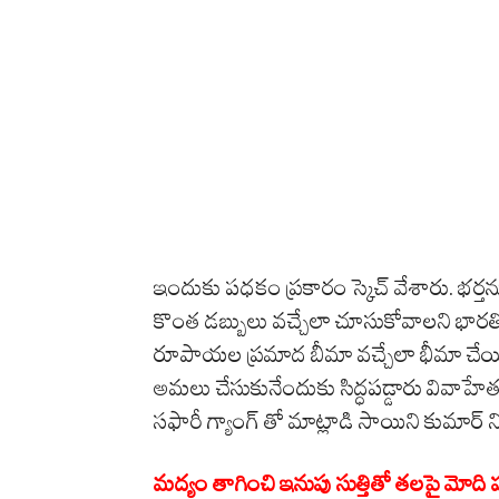
ఇందుకు పధకం ప్రకారం స్కెచ్ వేశారు. భర
కొంత డబ్బులు వచ్చేలా చూసుకోవాలని భారతి
రూపాయల ప్రమాద బీమా వచ్చేలా భీమా చేయి
అమలు చేసుకునేందుకు సిద్ధపడ్డారు వివాహే
సఫారీ గ్యాంగ్ తో మాట్లాడి సాయిని కుమార్ 
మద్యం తాగించి ఇనుపు సుత్తితో తలపై మోద