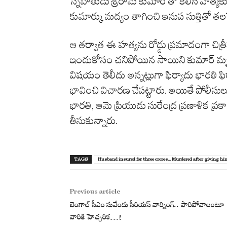
స్నేహితుడు శ్రీరామ్ కుమార్ తో కలిసి హత్యక
కుమార్కు మద్యం తాగించి ఇనుప సుత్తితో తల
ఆ తర్వాత ఈ హత్యను రోడ్డు ప్రమాదంగా చిత్రీ
ఇందుకోసం చనిపోయిన సాయిని కుమార్ మృతదే
విషయం తెలీదు అన్నట్లుగా ఫిర్యాదు భారతి ఫి
భావించి విచారణ చేపట్టారు. అయితే పోలీసు
భారతి, ఆమె ప్రియుడు సురేంద్ర ప్రణాళిక ప్రక
తీసుకున్నారు.
TAGS
Husband insured for three crores... Murdered after giving him 
Previous article
బెంగాల్‌ సీఎం సువేందు సీరియస్‌ వార్నింగ్‌.. పారిపోవాలంటూ
వారికి హెచ్చరిక…!