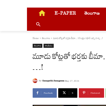
E-PAPER
తెలంగాణ
Home
తెలంగాణ
మూడు కోట్లతో భర్తకు బీమా... 10 లక్షల సఫారీ ఇచ్చి హత్య ...!
తెలంగాణ
రాజకీయం
మూడు కోట్లతో భర్తకు బీమా
…!
By
Ganapathi Janagama
May 27, 2026
Facebook
X
Pinterest