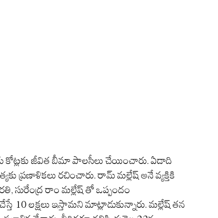
ు కోట్లకు జీవిత బీమా పాలసీలు చేయించారు. ఏడాది
 ప్రణాళికలు రచించారు. రామ్ మల్లేష్ అనే వ్యక్తికి
ి, సురేంద్ర రాం మల్లేష్ తో ఒప్పందం
స్తే 10 లక్షలు ఇస్తామని మాట్లాడుకున్నారు. మల్లేష్ తన