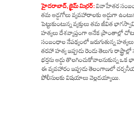
హైద‌రాబాద్‌, క్రైమ్ మిర్ర‌ర్‌:
వివాహేతర సంబంధ
తమ అడ్డగోలు వ్యవహారాలకు అడ్డుగా ఉంటు
పెట్టుకుంటున్న వ్యక్తులు తమ జీవిత భాగస
హత్యలు దేశవ్యాప్తంగా అనేక ప్రాంతాల్లో చోట
సంబంధాల నేపథ్యంలో జరుగుతున్న హత్యలు 
తరహా హత్య ఇప్పుడు రెండు తెలుగు రాష్ట్రాల
భర్తను అడ్డు తొలగించుకోవాలనుకున్న ఒక భ
ఈ వ్యవహారం ఇప్పుడు తెలంగాణలో చర్చనీ
పోలీసులకు విషయాలు వెల్లడయ్యాయి.