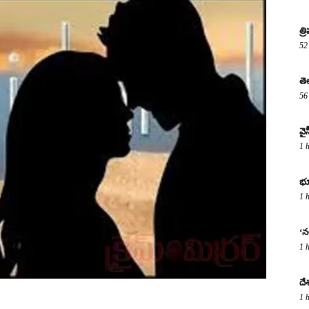
త్
52
తె
56
వై
1 
భూ
1 
‘నల
1 
దే
1 