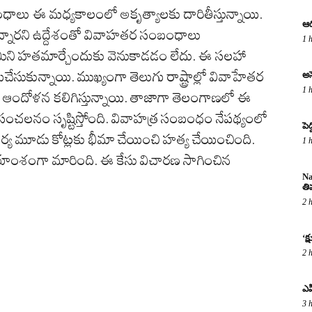
ాలు ఈ మధ్యకాలంలో అకృత్యాలకు దారితీస్తున్నాయి.
ఆద
న్నారని ఉద్దేశంతో వివాహతర సంబంధాలు
1 
్వామిని హతమార్చేందుకు వెనుకాడడం లేదు. ఈ సలహా
ుచేసుకున్నాయి. ముఖ్యంగా తెలుగు రాష్ట్రాల్లో వివాహేతర
అస
1 
ఆందోళన కలిగిస్తున్నాయి. తాజాగా తెలంగాణలో ఈ
్లో సంచలనం సృష్టిస్తోంది. వివాహత్ర సంబంధం నేపథ్యంలో
పె
ార్య మూడు కోట్లకు భీమా చేయించి హత్య చేయించింది.
1 
యాంశంగా మారింది. ఈ కేసు విచారణ సాగించిన
Na
తి
2 
‘క
2 
ఎపి
3 