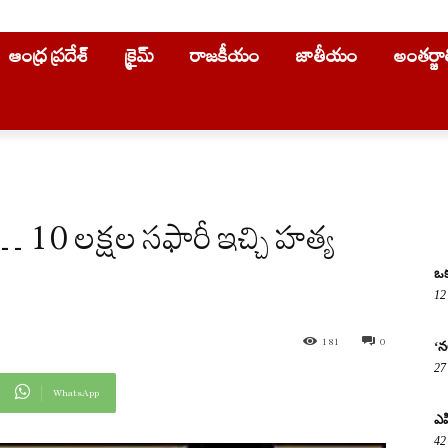
ఆంధ్ర ప్రదేశ్
క్రైమ్
రాజకీయం
జాతీయం
అంతర్జ
… 10 లక్షల సఫారీ ఇచ్చి హత్య
ఒక
12
181
0
‘న
27
WhatsApp
ఎపి
42