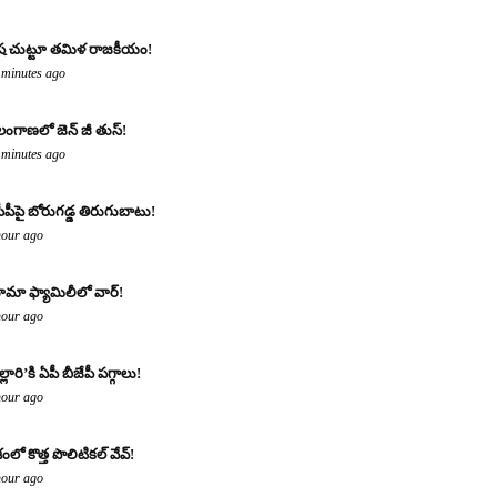
రిష చుట్టూ తమిళ రాజకీయం!
 minutes ago
లంగాణలో జెన్ జీ తుస్!
 minutes ago
సీపీపై బోరుగడ్డ తిరుగుబాటు!
hour ago
మా ఫ్యామిలీలో వార్!
hour ago
్లారి’కి ఏపీ బీజేపీ పగ్గాలు!
hour ago
శంలో కొత్త పొలిటికల్ వేవ్!
hour ago