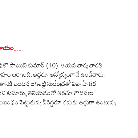
సదుపాయం…
 పరిధిలో సాయిని కుమార్ (40), ఆయన భార్య భారతి
ట వివాహం జరిగింది. ఇద్దరూ అన్యోన్యంగానే ఉండేవారు.
నికి చెందిన లగిశెట్టి సురేంద్రతో వివాహేతర
ిని కుమార్కు తెలియడంతో తరచూ గొడవలు
బంధం పెట్టుకున్న వీరిద్దరూ తమకు అడ్డుగా ఉంటున్న