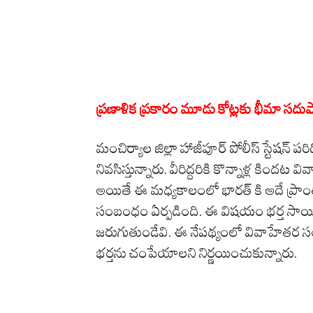
ప్రణాళిక ప్రకారం మూడు కోట్లకు భీమా 
మంచిర్యాల జిల్లా హాజీపూర్ పోలీస్ స్టేషన్
నివసిస్తున్నారు. వీరిద్దరికి కొన్నాళ్ల కింద
అయితే ఈ మధ్యకాలంలో భారత్ కి అదే ప్రాంతా
సంబంధం ఏర్పడింది. ఈ విషయం భర్త సాయ
జరుగుతుండేవి. ఈ నేపథ్యంలో వివాహేతర సం
భర్తను చంపేయాలని నిర్ణయించుకున్నారు.