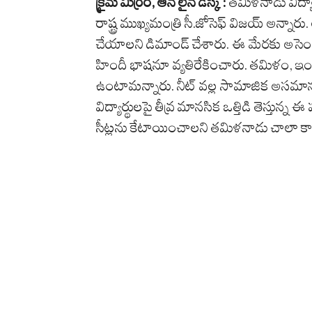
క్రైమ్ మిర్రర్, ఆన్ లైన్ డెస్క్ :
తమిళనాడు విద్యార
రాష్ట్ర ముఖ్యమంత్రి సీ.జోసెఫ్ విజయ్ అన్నా
చేయాలని డిమాండ్ చేశారు. ఈ మేరకు అసెంబ
హిందీ భాషనూ వ్యతిరేకించారు. తమిళం, ఇంగ్ల
ఉంటామన్నారు. నీట్ వల్ల సామాజిక అసమానత
విద్యార్థులపై తీవ్ర మానసిక ఒత్తిడి తెస్తున్న
సీట్లను కేటాయించాలని తమిళనాడు చాలా క