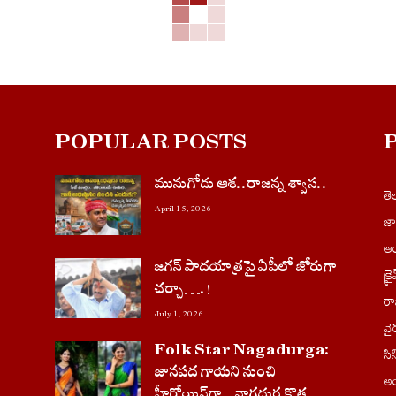
POPULAR POSTS
మునుగోడు ఆశ..రాజన్న శ్వాస..
త
April 15, 2026
జ
ఆం
జగన్ పాదయాత్రపై ఏపీలో జోరుగా
క్ర
చ‌ర్చా….!
ర
July 1, 2026
వై
Folk Star Nagadurga:
సి
జానపద గాయని నుంచి
అం