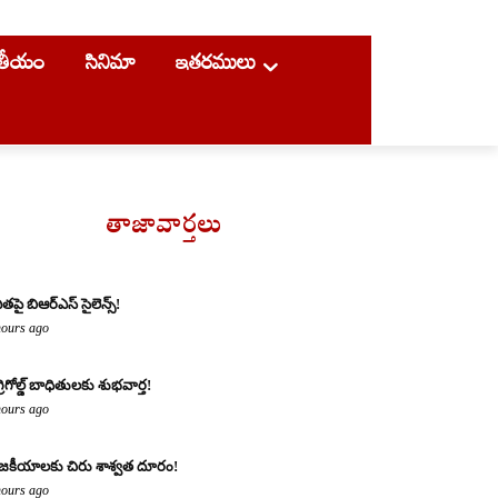
ాతీయం
సినిమా
ఇతరములు
తాజావార్తలు
ితపై బిఆర్ఎస్ సైలెన్స్!
hours ago
్రిగోల్డ్ బాధితులకు శుభవార్త!
hours ago
జకీయాలకు చిరు శాశ్వత దూరం!
hours ago