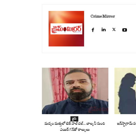
Crime Mirror
క్రైమ్
మద్యం మత్తులో టెకీ హల్‌చల్.. బాల్కనీ నుంచి
ఇన్‌స్టాగ్రామ్
ఎయిర్ గన్‌తో కాల్పులు