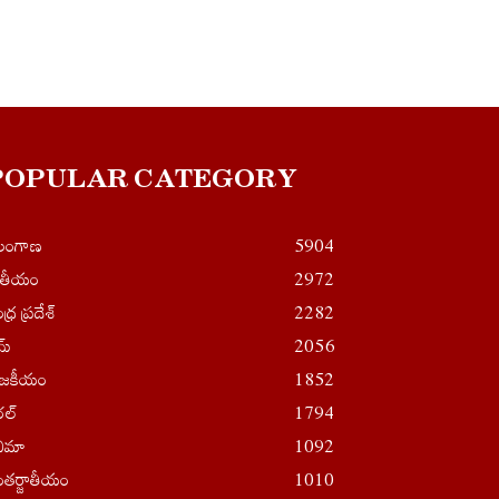
POPULAR CATEGORY
ెలంగాణ
5904
ాతీయం
2972
ధ్ర ప్రదేశ్
2282
ైమ్
2056
ాజకీయం
1852
రల్
1794
నిమా
1092
తర్జాతీయం
1010