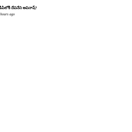
డిపిలోకి దేవినేని అవినాష్?
 hours ago