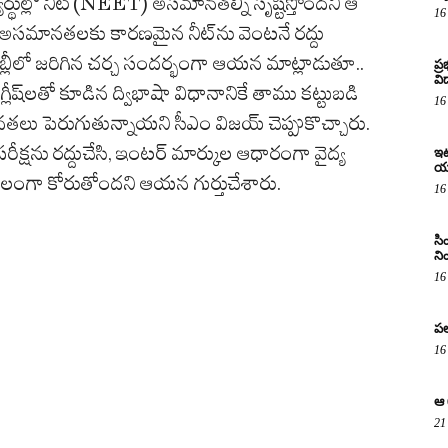
్థుల్లో నీట్‌(NEET) అసమానతల్ని సృష్టిస్తోందని ఆ
16
రు. అసమానతలకు కారణమైన నీట్‌‌ను వెంటనే రద్దు
్లీలో జరిగిన చర్చ సందర్భంగా ఆయన మాట్లాడుతూ..
ప్
విద
ీష్‌లతో కూడిన ద్విభాషా విధానానికే తాము కట్టుబడి
16
లు పెరుగుతున్నాయని సీఎం విజయ్ చెప్పుకొచ్చారు.
 ఈ పరీక్షను రద్దుచేసి, ఇంటర్‌ మార్కుల ఆధారంగా వైద్య
ఇటు
య
ాలంగా కోరుతోందని ఆయన గుర్తుచేశారు.
16
సి
ని
16
పల
16
ఆ 
21