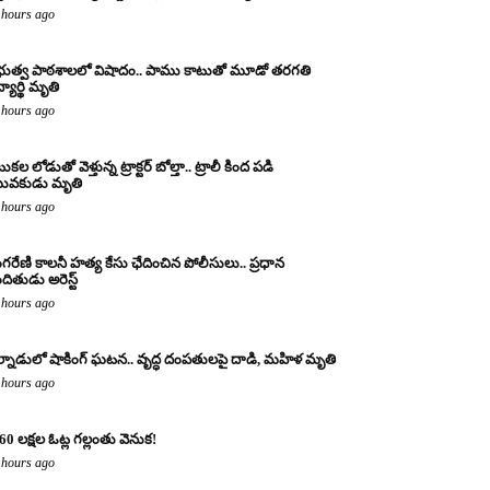
 hours ago
రభుత్వ పాఠశాలలో విషాదం.. పాము కాటుతో మూడో తరగతి
్యార్థి మృతి
 hours ago
కల లోడుతో వెళ్తున్న ట్రాక్టర్ బోల్తా.. ట్రాలీ కింద పడి
ువకుడు మృతి
 hours ago
ంగరేణి కాలనీ హత్య కేసు ఛేదించిన పోలీసులు.. ప్రధాన
ందితుడు అరెస్ట్
 hours ago
్నాడులో షాకింగ్ ఘటన.. వృద్ధ దంపతులపై దాడి, మహిళ మృతి
 hours ago
60 లక్షల ఓట్ల గల్లంతు వెనుక!
 hours ago