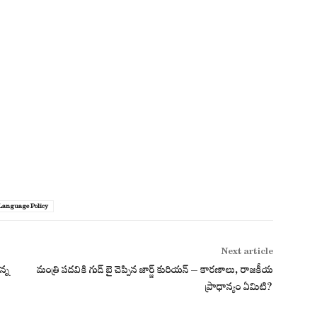
anguage Policy
Next article
న్న
మంత్రి పదవికి గుడ్ బై చెప్పిన జార్జ్ కురియన్ – కారణాలు, రాజకీయ
ప్రాధాన్యం ఏమిటి?