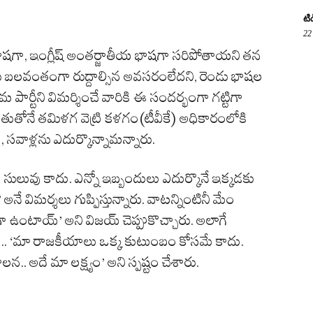
టి
22
ర భాషగా, ఇంగ్లీష్‌ అంతర్జాతీయ భాషగా సరిపోతాయని తన
షను బలవంతంగా రుద్దాల్సిన అవసరంలేదని, రెండు భాషల
 పార్టీని విమర్శించే వారికి ఈ సందర్భంగా గట్టిగా
తుతోనే తమిళగ వెట్రి కళగం(టీవీకే) అధికారంలోకి
, సవాళ్లను ఎదుర్కొన్నామన్నారు.
ులువు కాదు. ఎన్నో ఇబ్బందులు ఎదుర్కొనే ఇక్కడకు
అనే విమర్శలు గుప్పిస్తున్నారు. వాటన్నింటినీ మేం
 ఉంటాయ్’ అని విజయ్ చెప్పుకొచ్చారు. అలాగే
 ‘మా రాజకీయాలు ఒక్క కుటుంబం కోసమే కాదు.
లన.. అదే మా లక్ష్యం’ అని స్పష్టం చేశారు.