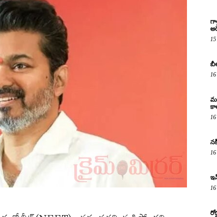
గా
అరె
15
బీ
16
మద
కా
16
నక
16
ఇన
16
రో