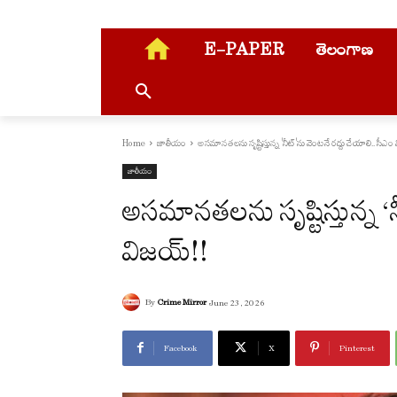
E-PAPER
తెలంగాణ
Home
జాతీయం
అసమానతలను సృష్టిస్తున్న 'నీట్‌‌'ను వెంటనే రద్దు చేయాలి.. సీఎం
జాతీయం
అసమానతలను సృష్టిస్తున్న ‘నీ
విజయ్!!
By
Crime Mirror
June 23, 2026
Facebook
X
Pinterest