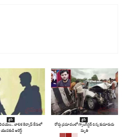
క్రైమ్
క్రైమ్
 పరిచయం.. బాలిక కిడ్నాప్ కేసులో
రోడ్డు ప్రమాదంలో గ్యాంగ్‌స్టర్ చిన్న కుమారుడు
యువకుడి అరెస్ట్
మృతి