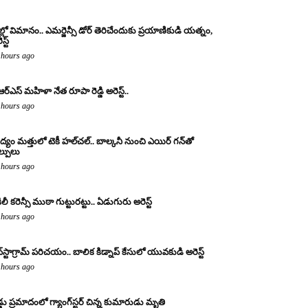
ల్లో విమానం.. ఎమర్జెన్సీ డోర్ తెరిచేందుకు ప్రయాణికుడి యత్నం,
స్ట్
 hours ago
ఆర్ఎస్ మహిళా నేత రూపా రెడ్డి అరెస్ట్..
 hours ago
్యం మత్తులో టెకీ హల్‌చల్.. బాల్కనీ నుంచి ఎయిర్ గన్‌తో
ల్పులు
 hours ago
ిలీ కరెన్సీ ముఠా గుట్టురట్టు.. ఏడుగురు అరెస్ట్
 hours ago
్‌స్టాగ్రామ్ పరిచయం.. బాలిక కిడ్నాప్ కేసులో యువకుడి అరెస్ట్
 hours ago
డ్డు ప్రమాదంలో గ్యాంగ్‌స్టర్ చిన్న కుమారుడు మృతి