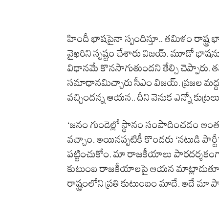
హిందీ భాషపైనా స్పందిస్తూ.. తమిళం రాష్ట్
వైఖరిని స్పష్టం చేశారు విజయ్. మూడో భా
విధానమే కొనసాగుతుందని తేల్చి చెప్పారు. తమ
సమాధానమిచ్చారు సీఎం విజయ్. ప్రజల మద్ద
వచ్చిందన్న ఆయన.. దీని వెనుక ఎన్నో కుట్రలు
‘జనం గుండెల్లో స్థానం సంపాదించడం అంత స
వచ్చాం. అయినప్పటికీ కొందరు ‘నటుడి పార్టీ’ 
పట్టించుకోం. మా రాజకీయాలు పారదర్శకంగా
కుటుంబ రాజకీయాలపై ఆయన మాట్లాడుతూ..
రాష్ట్రంలోని ప్రతి కుటుంబం మాదే. అదే మా పా