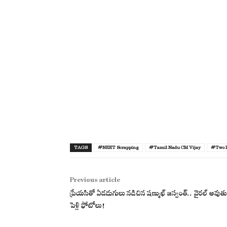
TAGS
#NEET Scrapping
#Tamil Nadu CM Vijay
#Two L
Previous article
ప్రేయసితో ఏడడుగులు నడిచిన షణ్ముఖ్ జస్వంత్.. వైరల్ అవుతు
పెళ్లి ఫోటోలు!