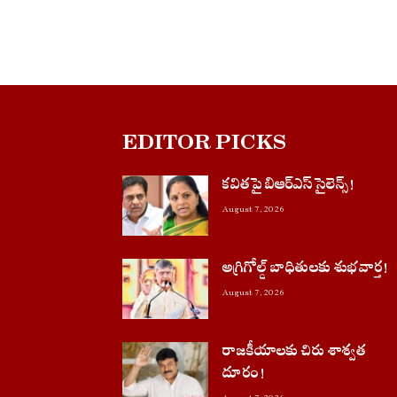
EDITOR PICKS
కవితపై బిఆర్ఎస్ సైలెన్స్!
August 7, 2026
అగ్రిగోల్డ్ బాధితులకు శుభవార్త!
August 7, 2026
రాజకీయాలకు చిరు శాశ్వత
దూరం!