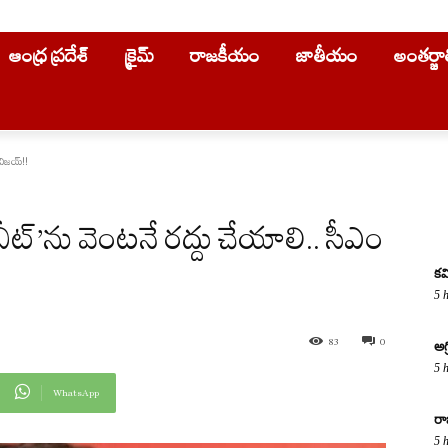
ఆంధ్ర ప్రదేశ్
క్రైమ్
రాజకీయం
జాతీయం
అంతర్జ
 విజయ్!!
ట్‌‌’ను వెంటనే రద్దు చేయాలి.. సీఎం
కవ
5 
83
0
అగ
5 
WhatsApp
రా
5 