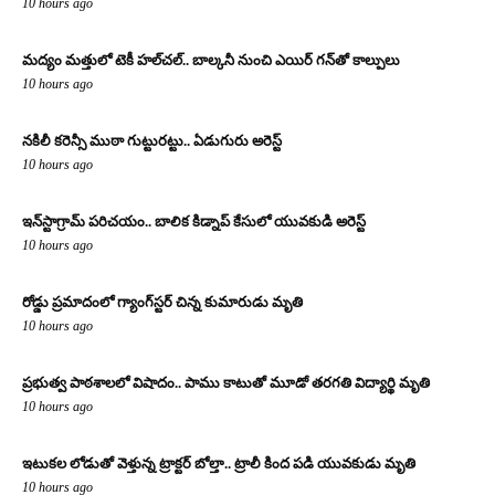
10 hours ago
మద్యం మత్తులో టెకీ హల్‌చల్.. బాల్కనీ నుంచి ఎయిర్ గన్‌తో కాల్పులు
10 hours ago
నకిలీ కరెన్సీ ముఠా గుట్టురట్టు.. ఏడుగురు అరెస్ట్
10 hours ago
ఇన్‌స్టాగ్రామ్ పరిచయం.. బాలిక కిడ్నాప్ కేసులో యువకుడి అరెస్ట్
10 hours ago
రోడ్డు ప్రమాదంలో గ్యాంగ్‌స్టర్ చిన్న కుమారుడు మృతి
10 hours ago
ప్రభుత్వ పాఠశాలలో విషాదం.. పాము కాటుతో మూడో తరగతి విద్యార్థి మృతి
10 hours ago
ఇటుకల లోడుతో వెళ్తున్న ట్రాక్టర్ బోల్తా.. ట్రాలీ కింద పడి యువకుడు మృతి
10 hours ago