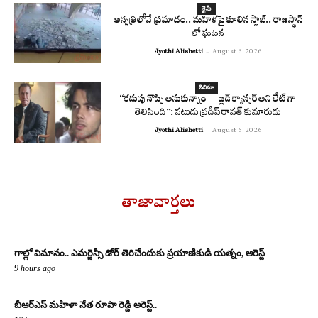
క్రైమ్
ఆస్పత్రిలోనే ప్రమాదం.. మహిళపై కూలిన స్లాబ్‌.. రాజస్థాన్
లో ఘటన
Jyothi Alishetti
-
August 6, 2026
సినిమా
“కడుపు నొప్పి అనుకున్నాం… బ్లడ్ క్యాన్సర్ అని లేట్ గా
తెలిసింది”: నటుడు ప్రదీప్ రావత్ కుమారుడు
Jyothi Alishetti
-
August 6, 2026
తాజావార్తలు
గాల్లో విమానం.. ఎమర్జెన్సీ డోర్ తెరిచేందుకు ప్రయాణికుడి యత్నం, అరెస్ట్
9 hours ago
బీఆర్ఎస్ మహిళా నేత రూపా రెడ్డి అరెస్ట్..