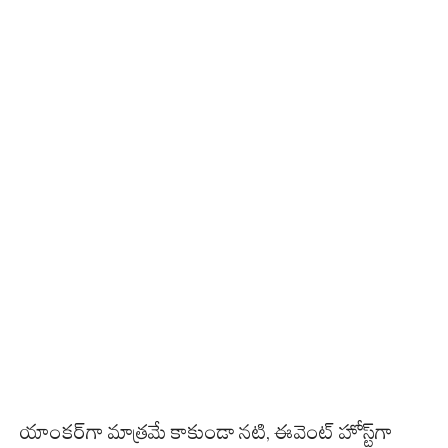
యాంకర్‌గా మాత్రమే కాకుండా నటి, ఈవెంట్ హోస్ట్‌గా