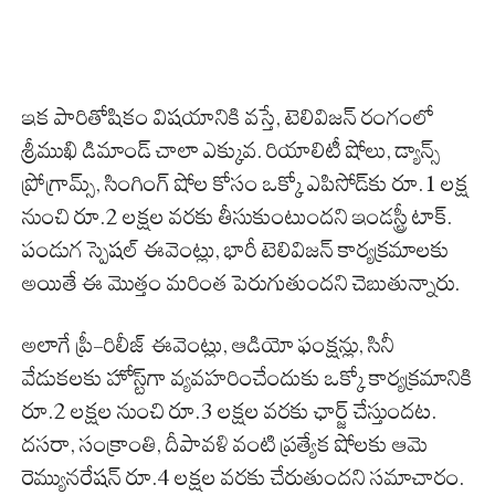
ఇక పారితోషికం విషయానికి వస్తే, టెలివిజన్ రంగంలో
శ్రీముఖి డిమాండ్ చాలా ఎక్కువ. రియాలిటీ షోలు, డ్యాన్స్
ప్రోగ్రామ్స్, సింగింగ్ షోల కోసం ఒక్కో ఎపిసోడ్‌కు రూ.1 లక్ష
నుంచి రూ.2 లక్షల వరకు తీసుకుంటుందని ఇండస్ట్రీ టాక్.
పండుగ స్పెషల్ ఈవెంట్లు, భారీ టెలివిజన్ కార్యక్రమాలకు
అయితే ఈ మొత్తం మరింత పెరుగుతుందని చెబుతున్నారు.
అలాగే ప్రీ-రిలీజ్ ఈవెంట్లు, ఆడియో ఫంక్షన్లు, సినీ
వేడుకలకు హోస్ట్‌గా వ్యవహరించేందుకు ఒక్కో కార్యక్రమానికి
రూ.2 లక్షల నుంచి రూ.3 లక్షల వరకు ఛార్జ్ చేస్తుందట.
దసరా, సంక్రాంతి, దీపావళి వంటి ప్రత్యేక షోలకు ఆమె
రెమ్యునరేషన్ రూ.4 లక్షల వరకు చేరుతుందని సమాచారం.