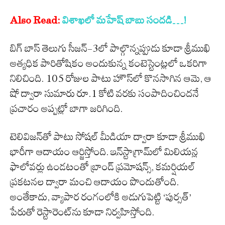
Also Read:
విశాఖలో మహేష్ బాబు సందడి…!
బిగ్ బాస్ తెలుగు సీజన్-3లో పాల్గొన్నప్పుడు కూడా శ్రీముఖి
అత్యధిక పారితోషికం అందుకున్న కంటెస్టెంట్లలో ఒకరిగా
నిలిచింది. 105 రోజుల పాటు హౌస్‌లో కొనసాగిన ఆమె, ఆ
షో ద్వారా సుమారు రూ.1 కోటి వరకు సంపాదించిందనే
ప్రచారం అప్పట్లో బాగా జరిగింది.
టెలివిజన్‌తో పాటు సోషల్ మీడియా ద్వారా కూడా శ్రీముఖి
భారీగా ఆదాయం ఆర్జిస్తోంది. ఇన్‌స్టాగ్రామ్‌లో మిలియన్ల
ఫాలోవర్లు ఉండటంతో బ్రాండ్ ప్రమోషన్స్, కమర్షియల్
ప్రకటనల ద్వారా మంచి ఆదాయం పొందుతోంది.
అంతేకాదు, వ్యాపార రంగంలోకి అడుగుపెట్టి ‘పుర్సత్’
పేరుతో రెస్టారెంట్‌ను కూడా నిర్వహిస్తోంది.