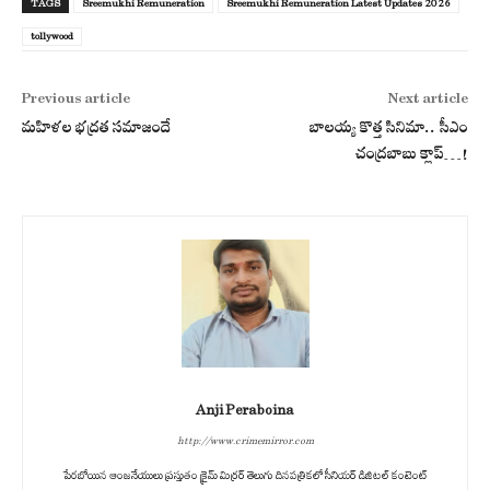
TAGS
Sreemukhi Remuneration
Sreemukhi Remuneration Latest Updates 2026
tollywood
Previous article
Next article
మహిళల భద్రత సమాజందే
బాలయ్య కొత్త సినిమా.. సీఎం
చంద్రబాబు క్లాప్…!
Anji Peraboina
http://www.crimemirror.com
పేరబోయిన ఆంజనేయులు ప్రస్తుతం క్రైమ్ మిర్రర్ తెలుగు దినపత్రికలో సీనియర్ డిజిటల్ కంటెంట్