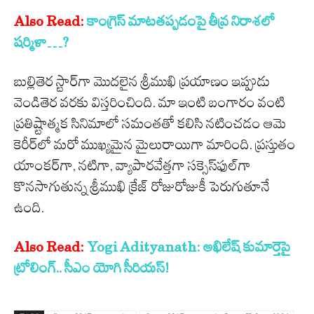
Also Read:
కాంగ్రెస్ మాట‌తప్ప‌డంపై తీవ్ర నిరాశ‌లో
ష‌ర్మిళా…?
బుల్లితెర స్టార్‌గా మొదలైన శ్రీముఖి ప్రయాణం ఇప్పుడు
వెండితెర వరకు విస్తరించింది. మా ఇంటి బంగారం వంటి
ప్రతిష్టాత్మక సినిమాలో సమంతతో కలిసి నటించడం ఆమె
కెరీర్‌లో మరో ముఖ్యమైన మైలురాయిగా మారింది. ప్రస్తుతం
యాంకర్‌గా, నటిగా, వ్యాపారవేత్తగా సక్సెస్‌ఫుల్‌గా
కొనసాగుతున్న శ్రీముఖి క్రేజ్ రోజురోజుకీ పెరుగుతూనే
ఉంది.
Also Read:
Yogi Adityanath: అఖిలేష్ కుమార్తెపై
ట్రోలింగ్.. సీఎం యోగి సీరియస్!