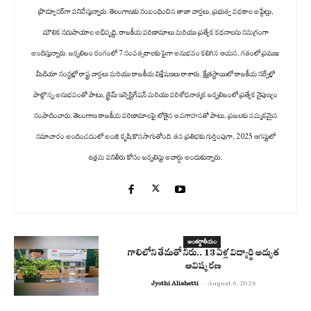
ప్రొడ్యూసర్‌గా పనిచేస్తున్నారు. తెలంగాణకు సంబంధించిన తాజా వార్తలు, ప్రభుత్వ పథకాల అప్డేట్లు,
మౌలిక సదుపాయాల అభివృద్ధి, రాజకీయ పరిణామాలు మరియు ప్రత్యేక కథనాలను సమగ్రంగా
అందిస్తున్నారు. జర్నలిజం రంగంలో 7 సంవత్సరాలకు పైగా అనుభవం కలిగిన ఆయన, గతంలో ప్రముఖ
మీడియా సంస్థల్లో రాష్ట్ర వార్తలు మరియు రాజకీయ విశ్లేషణలు రాశారు. క్షేత్రస్థాయిలో రాజకీయ సర్వేల్లో
పాల్గొన్న అనుభవంతో పాటు, క్రైమ్ ఇన్వెస్టిగేషన్ మరియు పరిశోధనాత్మక జర్నలిజంలో ప్రత్యేక నైపుణ్యం
సంపాదించారు. తెలంగాణ రాజకీయ పరిణామాలపై లోతైన అవగాహనతో పాటు, ప్రజలకు నమ్మకమైన
సమాచారం అందించడంలో అంజి కృషి కొనసాగుతోంది. తన ప్రతిభకు గుర్తింపుగా, 2025 ఆగస్టులో
ఉత్తమ పనితీరు కోసం జర్నలిస్టు అవార్డు అందుకున్నారు.
అంతర్జాతీయం
గాలిలోని తేమతో నీరు.. 13 ఏళ్ల విద్యార్థి అద్భుత
ఆవిష్కరణ
Jyothi Alishetti
-
August 6, 2026