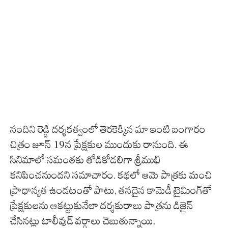
నందిని రెడ్డి దర్శకత్వంలో తెరకెక్కిన మా ఇంటి బంగారం
చిత్రం జూన్ 19న ప్రేక్షకుల ముందుకు రానుంది. ఈ
సినిమాలో సమంతకు తోడికోడలిగా శ్రీముఖి
కనిపించనుందని సమాచారం. కథలో ఆమె పాత్రకు మంచి
ప్రాధాన్యత ఉండటంతో పాటు, తనదైన కామెడీ టైమింగ్‌తో
ప్రేక్షకులను ఆకట్టుకునేలా దర్శకురాలు పాత్రను డిజైన్
చేసినట్లు టాలీవుడ్ వర్గాలు చెబుతున్నాయి.