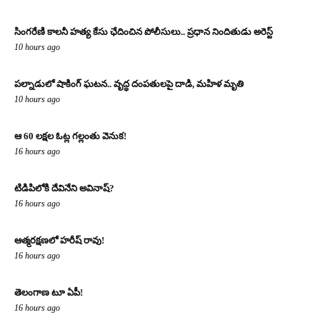
సింగరేణి కాలనీ హత్య కేసు ఛేదించిన పోలీసులు.. ప్రధాన నిందితుడు అరెస్ట్
10 hours ago
పల్నాడులో షాకింగ్ ఘటన.. వృద్ధ దంపతులపై దాడి, మహిళ మృతి
10 hours ago
ఆ 60 లక్షల ఓట్ల గల్లంతు వెనుక!
16 hours ago
టిడిపిలోకి దేవినేని అవినాష్?
16 hours ago
ఆత్మరక్షణలో హరీష్ రావు!
16 hours ago
తెలంగాణ టూ ఏపీ!
16 hours ago