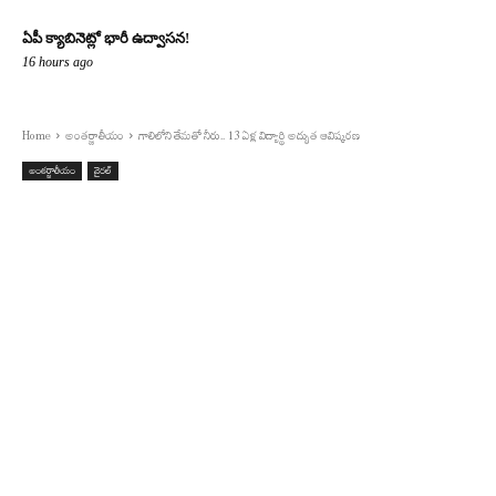
ఏపీ క్యాబినెట్లో భారీ ఉద్వాసన!
16 hours ago