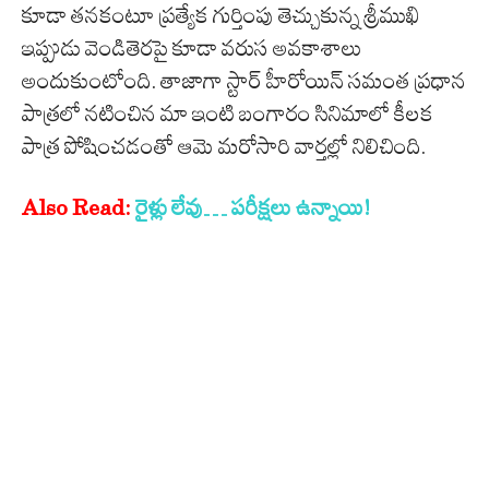
కూడా తనకంటూ ప్రత్యేక గుర్తింపు తెచ్చుకున్న శ్రీముఖి
ఇప్పుడు వెండితెరపై కూడా వరుస అవకాశాలు
అందుకుంటోంది. తాజాగా స్టార్ హీరోయిన్ సమంత ప్రధాన
పాత్రలో నటించిన మా ఇంటి బంగారం సినిమాలో కీలక
పాత్ర పోషించడంతో ఆమె మరోసారి వార్తల్లో నిలిచింది.
Also Read:
రైళ్లు లేవు… పరీక్షలు ఉన్నాయి!