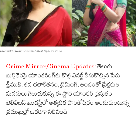
Sreemukhi Remuneration Latest Updates 2026
Crime Mirror,Cinema Updates:
తెలుగు
బుల్లితెరపై యాంకరింగ్‌కు కొత్త ఎనర్జీ తీసుకొచ్చిన పేరు
శ్రీముఖి. తన చలాకీతనం, టైమింగ్, అందంతో ప్రేక్షకుల
మనసులు గెలుచుకున్న ఈ స్టార్ యాంకర్ ప్రస్తుతం
టెలివిజన్ ఇండస్ట్రీలో అత్యధిక పారితోషికం అందుకుంటున్న
ప్రముఖుల్లో ఒకరిగా నిలిచింది.