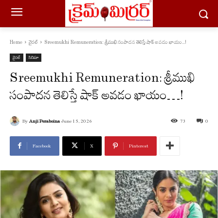
Home
వైరల్
Sreemukhi Remuneration: శ్రీముఖి సంపాదన తెలిస్తే షాక్ అవడం ఖాయం...!
వైరల్
సినిమా
Sreemukhi Remuneration: శ్రీముఖి
సంపాదన తెలిస్తే షాక్ అవడం ఖాయం…!
By
Anji Peraboina
June 15, 2026
73
0
Facebook
X
Pinterest