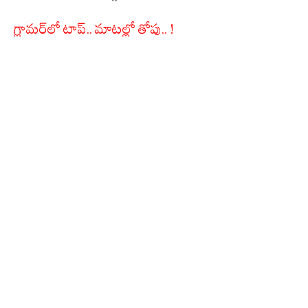
గ్లామర్‌లో టాప్.. మాటల్లో తోపు.. !