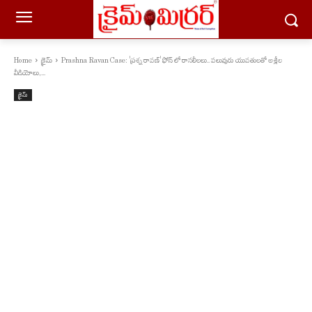
Home
క్రైమ్
Prashna Ravan Case: 'ప్రశ్న రావణ్' ఫోన్ లో రాసలీలలు.. పలువురు యువతులతో అశ్లీల
వీడియోలు,...
క్రైమ్