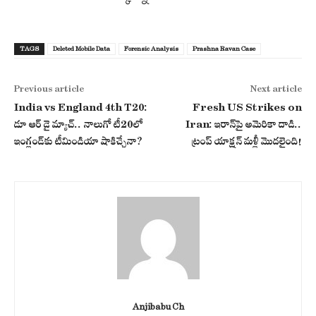
TAGS
Deleted Mobile Data
Forensic Analysis
Prashna Ravan Case
Previous article
Next article
India vs England 4th T20:
Fresh US Strikes on
డూ ఆర్ డై మ్యాచ్.. నాలుగో టీ20లో
Iran: ఇరాన్‌పై అమెరికా దాడి..
ఇంగ్లండ్‌కు టీమిండియా షాకిచ్చేనా?
ట్రంప్ యాక్షన్ మళ్లీ మొదలైంది!
Anjibabu Ch