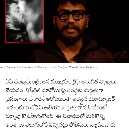
New Twist in Prashna Ravan Case as Forensic Analysis Reveals Fresh Evidence
ఏపీ ముఖ్యమంత్రి, ఉప ముఖ్యమంత్రిపై అనుచిత వ్యాఖ్యలు
చేయడం, నిషేధిత మావోయిస్టు సంస్థకు మద్దతుగా
ప్రసంగాలు చేశారనే ఆరోపణలతో అరెస్టైన యూట్యూబర్
బచ్చలకూరి జోసెఫ్ అలియాస్ ‘ప్రశ్న రావణ్’ కేసులో
దర్యాప్తు కొనసాగుతోంది. ఈ విచారణలో మరికొన్ని
అంశాలు వెలుగులోకి వచ్చినట్లు పోలీసులు వెల్లడించారు.