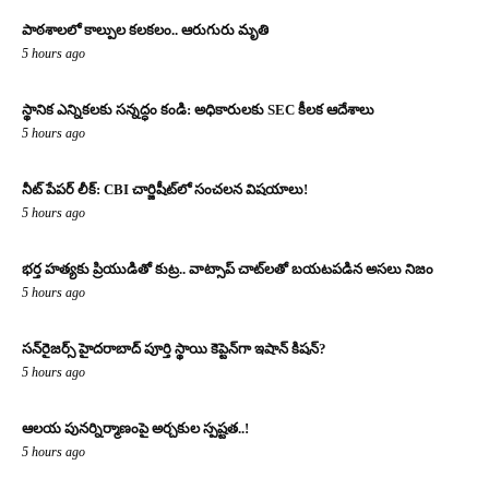
పాఠశాలలో కాల్పుల కలకలం.. ఆరుగురు మృతి
5 hours ago
స్థానిక ఎన్నికలకు సన్నద్ధం కండి: అధికారులకు SEC కీలక ఆదేశాలు
5 hours ago
నీట్ పేపర్ లీక్: CBI చార్జిషీట్‌లో సంచలన విషయాలు!
5 hours ago
భర్త హత్యకు ప్రియుడితో కుట్ర.. వాట్సాప్ చాట్‌లతో బయటపడిన అసలు నిజం
5 hours ago
సన్‌రైజర్స్ హైదరాబాద్ పూర్తి స్థాయి కెప్టెన్‌గా ఇషాన్ కిషన్?
5 hours ago
ఆలయ పునర్నిర్మాణంపై అర్చకుల స్పష్టత..!
5 hours ago