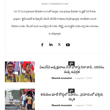
https://crimemirror.com/
గత 15 సంవత్సరాలుగా మీడియా రంగంలో ఉన్నారు. పలు ప్రముఖ మీడియా సంస్థల్లో పని చేశారు.
ప్రస్తుతం ‘క్రైమ్ మిర్రర్’కు డిప్యూటీ ఎడిటర్ ఇన్ చీఫ్ గా విధులు నిర్వహిస్తున్నారు. రాజకీయాల నుంచి
సినిమాల వరకు.. నేషనల్ నుంచి ఇంటర్నేషనల్ వరకు.. స్పోర్ట్స్ నుంచి క్రైమ్ వరకు అన్ని రకాల కథనాలు
అందిస్తున్నారు.
క్రైమ్
ఏఐఎస్‌ఏ అధ్యక్షురాలు నేహా బోరాపై సిరా దాడి.. నిరసనల
మధ్య ఉద్రిక్తత
Bharath Journalist
-
August 7, 2026
క్రైమ్
తిరుమల ఘాట్ రోడ్డులో విషాదం.. ప్రమాదంలో భక్తుడు
మృతి
Bharath Journalist
-
August 7, 2026