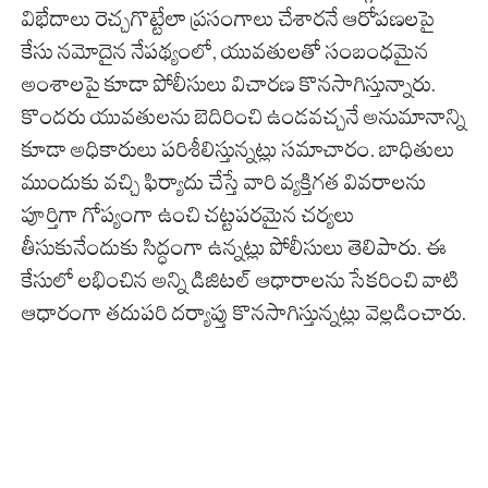
విభేదాలు రెచ్చగొట్టేలా ప్రసంగాలు చేశారనే ఆరోపణలపై
కేసు నమోదైన నేపథ్యంలో, యువతులతో సంబంధమైన
అంశాలపై కూడా పోలీసులు విచారణ కొనసాగిస్తున్నారు.
కొందరు యువతులను బెదిరించి ఉండవచ్చనే అనుమానాన్ని
కూడా అధికారులు పరిశీలిస్తున్నట్లు సమాచారం. బాధితులు
ముందుకు వచ్చి ఫిర్యాదు చేస్తే వారి వ్యక్తిగత వివరాలను
పూర్తిగా గోప్యంగా ఉంచి చట్టపరమైన చర్యలు
తీసుకునేందుకు సిద్ధంగా ఉన్నట్లు పోలీసులు తెలిపారు. ఈ
కేసులో లభించిన అన్ని డిజిటల్ ఆధారాలను సేకరించి వాటి
ఆధారంగా తదుపరి దర్యాప్తు కొనసాగిస్తున్నట్లు వెల్లడించారు.