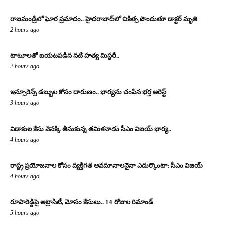
రాజమండ్రిలో ఘోర ప్రమాదం.. హైదరాబాద్‌లో చికిత్స పొందుతూ డాక్టర్ మృతి
2 hours ago
టాటూలతో బయటపడిన నటి హత్య మిస్టరీ..
2 hours ago
ఇన్సూరెన్స్ డబ్బుల కోసం దారుణం.. భార్యను చంపిన భర్త అరెస్ట్
3 hours ago
విడాకుల కేసు వెనక్కి తీసుకున్న తమిళనాడు సీఎం విజయ్ భార్య..
4 hours ago
రాష్ట్ర ప్రయోజనాల కోసం వ్యక్తిగత అవమానాలనైనా ఎదుర్కొంటా: సీఎం విజయ్
4 hours ago
రూపారెడ్డిపై అట్రాసిటీ, మోసం కేసులు.. 14 రోజుల రిమాండ్
5 hours ago