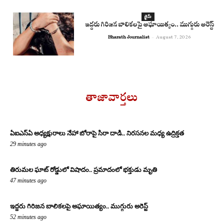
క్రైమ్
ఇద్దరు గిరిజన బాలికలపై అఘాయిత్యం.. ముగ్గురు అరెస్ట్
Bharath Journalist
-
August 7, 2026
తాజావార్తలు
ఏఐఎస్‌ఏ అధ్యక్షురాలు నేహా బోరాపై సిరా దాడి.. నిరసనల మధ్య ఉద్రిక్తత
29 minutes ago
తిరుమల ఘాట్ రోడ్డులో విషాదం.. ప్రమాదంలో భక్తుడు మృతి
47 minutes ago
ఇద్దరు గిరిజన బాలికలపై అఘాయిత్యం.. ముగ్గురు అరెస్ట్
52 minutes ago