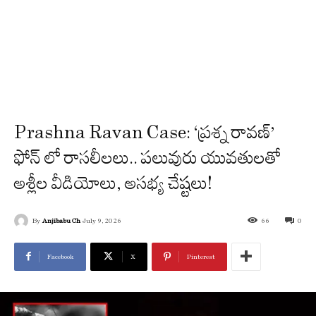
Prashna Ravan Case: ‘ప్రశ్న రావణ్’
ఫోన్ లో రాసలీలలు.. పలువురు యువతులతో
అశ్లీల వీడియోలు, అసభ్య చేష్టలు!
By
Anjibabu Ch
July 9, 2026
66
0
Facebook
X
Pinterest