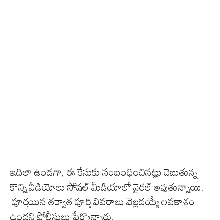
ఇదిలా ఉండగా, ఈ కేసుకు సంబంధించినట్లు చెబుతున్న
కొన్ని వీడియోలు సోషల్ మీడియాలో వైరల్ అవుతున్నాయి.
పూర్తయిన తర్వాత పూర్తి వివరాలు వెల్లడయ్యే అవకాశం
ఉందని పోలీసులు పేర్కొన్నారు.