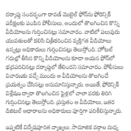
దర్యాప్తు సందర్భంగా రావణ్ మొబైల్ ఫోన్‌ను ఫోరెన్సిక్
పరీక్షలకు పంపిన పోలీసులు, అందులో తొలగించిన కొన్ని
వీడియోలను గుర్తించినట్లు సమాచారం. వాటిలో పలువురు
యువతులతో కలిసి చిత్రీకరించిన వ్యక్తిగత వీడియోలు
ఉన్నట్లు అధికారులు గుర్తించినట్లు తెలుస్తోంది. హోటల్
గదుల్లో తీసిన కొన్ని వీడియోలను కూడా ఆయన ఫోన్‌లో
భద్రపరిచినట్లు దర్యాప్తులో తేలిందని సమాచారం. పోలీసులు
విచారణకు వచ్చే ముందు ఆ వీడియోలను తొలగించే
ప్రయత్నం చేసినట్లు అనుమానిస్తున్నారు. అయితే, ఫోరెన్సిక్
విశ్లేషణ ద్వారా తొలగించిన ఫైళ్లలో చాలా వరకు తిరిగి
గుర్తించినట్లు తెలుస్తోంది. ప్రస్తుతం ఆ వీడియోలు, ఇతర
డిజిటల్ ఆధారాలను అధికారులు పూర్తిగా పరిశీలిస్తున్నారు.
ఇప్పటికే విద్వేషపూరిత వ్యాఖ్యలు, సామాజిక వర్గాల మధ్య