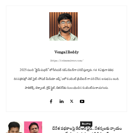
Vengal Reddy
https://crimemirror.com/
2025 నుంచి "క్రైమ్ మిర్రర్" లో సీనియర్ సబ్‌ఎడిటర్‌గా పనిచేస్తున్నారు. గత 4 ఏళ్లుగా వివిధ
దినపత్రికల్లో-వెబ్ సైట్-సోషల్ మీడియా ఆప్స్' లలో కంటెంట్ క్రియేటర్ గా పని చేసిన అనుభవం ఉంది.
పాలిటిక్స్‌, టెక్నాలజీ, లైఫ్‌ స్టైల్‌, బిజినెస్‌కు సంబంధించిన కంటెంట్‌ను రాయగలను.
తెలంగాణ
చేనేత పథకాలపై కేటీఆర్ ఫైర్.. నేతన్నలకు న్యాయం