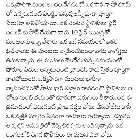
ఒక్కసారిగా మంటలు చల రేగడంతో ఒకసారి గా షో రూమ్
లో ఉన్నటువంటి ఎలక్ట్రిక్ వస్తువులన్నీ కూడా పూర్తిగా
పేలుతూ కాలిపోయాయి. ఇక వెంటనే స్థానికులు ఫైర్
ఇంజన్ కు ఫోన్ చేయగా వారు 10 ఫైర్ ఇంజన్లతో
మంటలను ఆర్పి వేశారు. ఇక ఇదే సమయంలో ఇతర
భవనాలకు ఈ మంటలు వ్యాపించకుండా వారు జాగ్రత్తలు
తీసుకున్నారు. ఈ మంటలు చెలరేగుతున్న సమయంలో
షోరూం ఎదుట ఉన్నటువంటి బ్రాండెడ్ కారు సైతం పూర్తిగా
కాలిపోయింది. ఒక్కసారిగా మంటలు భారీగా
వ్యాపించడంతో పాటు భారీ శబ్దాలు రావడంతో స్థానికులు ఆ
చోటు నుంచి భయంతో దూరంగా పరుగులు తీశారు. ఇక ఈ
ప్రమాదంలో ఎటువంటి ప్రాణ నష్టం చోటు చేసుకోలేదు కానీ
ఒక వ్యక్తికి మాత్రం తీవ్రంగా గాయాలు అయ్యాయి. ప్రస్తుతం
ఆ వ్యక్తిని ఆసుపత్రిలో చేర్చి చికిత్సను అందిస్తున్నారు. ఇక
రంగంలోకి దిగిన పోలీసులు ఈ ఘటన ఎలా చోటు