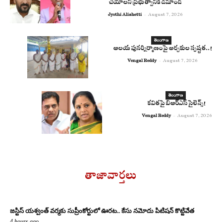
చేయాలని ప్రభుత్వానికి డిమాండ్
Jyothi Alishetti
-
August 7, 2026
తెలంగాణ
ఆలయ పునర్నిర్మాణంపై అర్చకుల స్పష్టత..!
Vengal Reddy
-
August 7, 2026
తెలంగాణ
కవితపై బిఆర్ఎస్ సైలెన్స్!
Vengal Reddy
-
August 7, 2026
తాజావార్తలు
జస్టిస్ యశ్వంత్ వర్మకు సుప్రీంకోర్టులో ఊరట.. కేసు నమోదు పిటిషన్ కొట్టివేత
4 hours ago