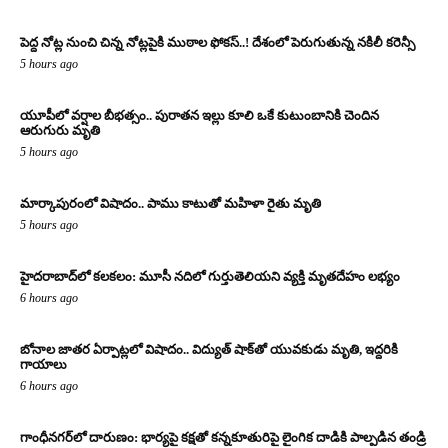
పెద్ద నోట్ల నుంచి చిన్న నోట్లపైకి ముఠాల ఫోకస్..! దేశంలో పెరుగుతున్న నకిలీ కరెన్సీ
5 hours ago
యూపీలో వర్షాల బీభత్సం.. పురాతన ఇల్లు కూలి ఒకే కుటుంబానికి చెందిన
ఆరుగురు మృతి
5 hours ago
మార్కాపురంలో విషాదం.. పాము కాటుతో మహిళా రైతు మృతి
5 hours ago
హైదరాబాద్‌లో కలకలం: మూసీ నదిలో గుర్తుతెలియని వ్యక్తి మృతదేహం లభ్యం
6 hours ago
బోనాల జాతర ఏర్పాట్లలో విషాదం.. విద్యుత్ షాక్‌తో యువకుడు మృతి, ఇద్దరికి
గాయాలు
6 hours ago
గాంధీనగర్‌లో దారుణం: భార్యపై కక్షతో కన్నకూతురిపై లైంగిక దాడికి పాల్పడిన తండ్రి