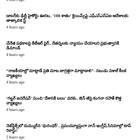
డాబర్‌కు ఢిల్లీ హైకోర్టు ఊరట.. ‘100 శాతం’ క్లెయిమ్స్‌పై ఎఫ్‌ఎస్‌ఎస్‌ఏఐ ఆదేశాలకు
తాత్కాలిక స్టే
4 hours ago
చేనేత పథకాలపై కేటీఆర్ ఫైర్.. నేతన్నలకు న్యాయం చేయాలని ప్రభుత్వానికి
డిమాండ్
4 hours ago
“రాజకీయాల్లో మాట్లాడే ప్రతి మాట జాగ్రత్తగా మాట్లాడాలి”- నటుడు విశాల్ కీలక
వ్యాఖ్యలు
4 hours ago
‘గట్టర్ జనరేషన్’ నుంచి ‘దేశానికి బలం’ వరకు.. జెన్-జీపై కంగనా రనౌత్ కొత్త
వ్యాఖ్యలు
4 hours ago
నెట్‌ఫ్లిక్స్‌లో దుమ్మురేన ‘ధురంధర్’.. ప్రపంచవ్యాప్తంగా నాన్-ఇంగ్లీష్ సినిమాల్లో టాప్
రికార్డు!
5 hours ago