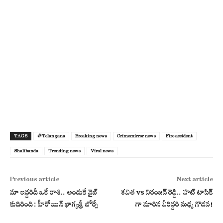
TAGS
#Telangana
Breaking news
Crimemirror news
Fire accident
Shalibanda
Trending news
Viral news
Previous article
Next article
మా ఇద్దరిదీ ఒకే రాశి.. అందుకే వైబ్
కవిత vs నిరంజన్ రెడ్డి.. హట్ టాపిక్
కుదిరింది : హీరోయిన్ భాగ్యశ్రీ బోర్సే
గా మారిన వీరిద్దరి మధ్య గొడవ!