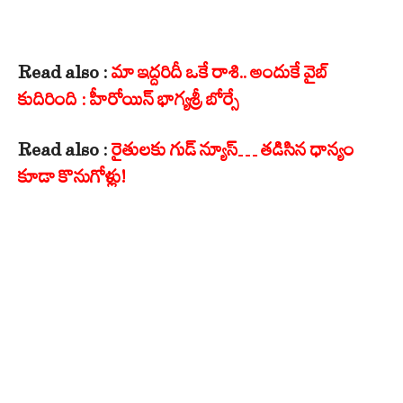
Read also :
మా ఇద్దరిదీ ఒకే రాశి.. అందుకే వైబ్
కుదిరింది : హీరోయిన్ భాగ్యశ్రీ బోర్సే
Read also :
రైతులకు గుడ్ న్యూస్… తడిసిన ధాన్యం
కూడా కొనుగోళ్లు!