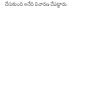
చేసుకుంది అనేది విచారణ చేపట్టారు.