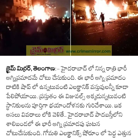
క్రైమ్ మిర్రర్, తెలంగాణ
:- హైదరాబాద్ లో నిన్న రాత్రి భారీ
అగ్నిప్రమాదమే చోటు చేసుకుంది. ఈ భారీ అగ్ని ప్రమాదం
దాటికి షాప్ లో ఉన్నటువంటి ఎలక్ట్రానిక్ వస్తువులన్నీ కూడా
పేలిపోయాయి. ప్రస్తుతం ఈ విజువల్స్ అక్కడున్నటువంటి
స్థానికులను పూర్తిగా భయాందోళనకు గురిచేశాయి. ఇక
అసలు వివరాలు లోకి వెళితే.. హైదరాబాద్ పాదబస్తీలోని
శాలిబండలో ఈ భారీ అగ్ని ప్రమాదపు ఘటన
చోటుచేసుకుంది. గోమతి ఎలక్ట్రానిక్స్ షోరూం లో పెద్ద ఎత్తున