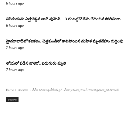
6 hours ago
పసికందును ఎత్తుకెళ్లిన వాచ్ వుమెన్… 3 గంటల్లోనే కేసు చేధించిన పోలీసులు
6 hours ago
హైదరాబాద్‌లో కలకలం: చెత్తకుండీలో కాలిపోయిన మహిళ మృతదేహం గుర్తింపు
7 hours ago
లోయలో పడిన బొలెరో.. ఐదుగురు మృతి
7 hours ago