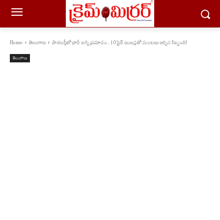
Home
తెలంగాణ
పాతబస్తీలో భారీ అగ్ని ప్రమాదం.. 10 ఫైర్ ఇంజన్లతో మంటలు ఆర్పిన సిబ్బంది!
తెలంగాణ