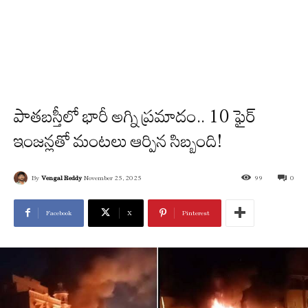
పాతబస్తీలో భారీ అగ్ని ప్రమాదం.. 10 ఫైర్
ఇంజన్లతో మంటలు ఆర్పిన సిబ్బంది!
By
Vengal Reddy
November 25, 2025
99
0
Facebook
X
Pinterest