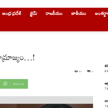
ఆంధ్ర ప్రదేశ్
క్రైమ్
రాజకీయం
జాతీయం
అంతర్జ
సామ్రాజ్యం…!
కవ
6 
87
0
అగ
WhatsApp
7 
రా
7 