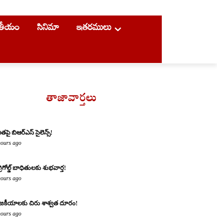
ాతీయం
సినిమా
ఇతరములు
తాజావార్తలు
ితపై బిఆర్ఎస్ సైలెన్స్!
hours ago
్రిగోల్డ్ బాధితులకు శుభవార్త!
hours ago
జకీయాలకు చిరు శాశ్వత దూరం!
hours ago