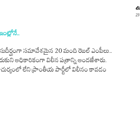
టి
23
ట్లోనే..
సుదీర్ఘంగా సమావేశమైన 20 మంది రెబల్ ఎంపీలు..
 చేరుకుని అధికారికంగా విలీన పత్రాన్ని అందజేశారు.
ర్యంలో లేని ప్రాంతీయ పార్టీలో విలీనం కావడం