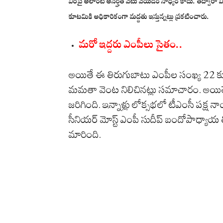
వీరిపై అలాంటి అనర్హత వేటు వేయడం సాధ్యం కాదు. తద్వారా వీరం
కూటమికి అధికారికంగా మద్దతు ఇస్తున్నట్లు ప్రకటించారు.
మరో ఇద్దరు ఎంపీలు సైతం..
అయితే ఈ తిరుగుబాటు ఎంపీల సంఖ్య 22 కు చ
మమతా వెంట నిలిచినట్లు సమాచారం. అయితే
జరిగింది. ఇన్నాళ్లు లోక్సభలో టీఎంసీ పక్ష 
సీనియర్ మోస్ట్ ఎంపీ సుదీప్ బందోపాధ్య
మారింది.