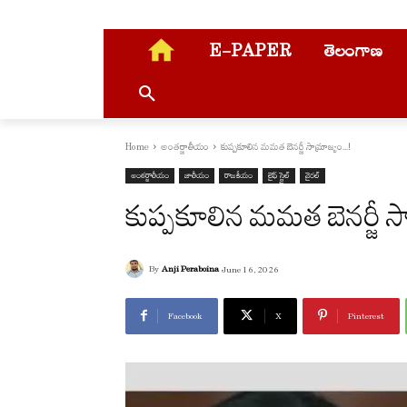
E-PAPER
తెలంగాణ
Home
అంతర్జాతీయం
కుప్పకూలిన మమత బెనర్జీ సామ్రాజ్యం...!
అంతర్జాతీయం
జాతీయం
రాజకీయం
లైఫ్ స్టైల్
వైరల్
కుప్పకూలిన మమత బెనర్జీ 
By
Anji Peraboina
June 16, 2026
Facebook
X
Pinterest