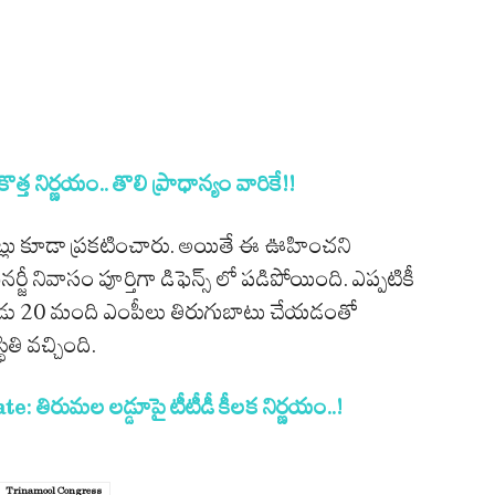
్త నిర్ణయం.. తొలి ప్రాధాన్యం వారికే!!
ట్లు కూడా ప్రకటించారు. అయితే ఈ ఊహించని
ీ నివాసం పూర్తిగా డిఫెన్స్ లో పడిపోయింది. ఎప్పటికీ
్పుడు 20 మంది ఎంపీలు తిరుగుబాటు చేయడంతో
ితి వచ్చింది.
తిరుమల లడ్డూపై టీటీడీ కీలక నిర్ణయం..!
Trinamool Congress