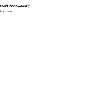
డిపిలోకి దేవినేని అవినాష్?
 hours ago