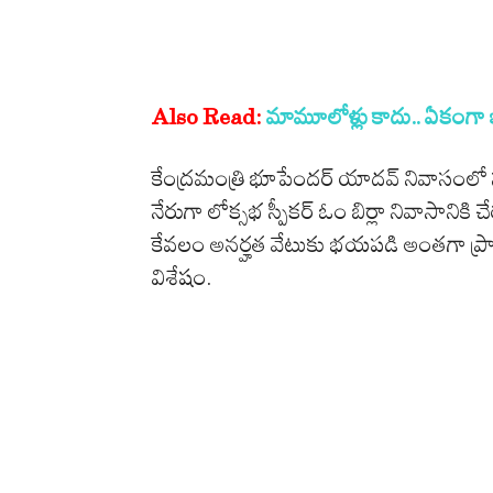
Also Read:
మామూలోళ్లు కాదు.. ఏకంగా ఇం
కేంద్రమంత్రి భూపేందర్ యాదవ్ నివాసంలో 
నేరుగా లోక్సభ స్పీకర్ ఓం బిర్లా నివాసానికి
కేవలం అనర్హత వేటుకు భయపడి అంతగా ప్రాచు
విశేషం.