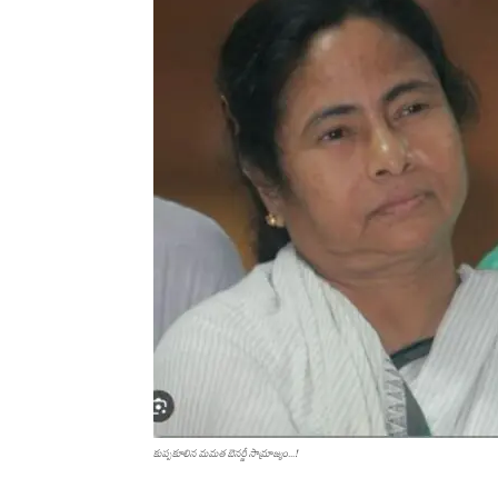
కుప్పకూలిన మమత బెనర్జీ సామ్రాజ్యం...!