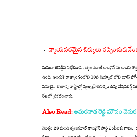
న్యాయపరమైన చిక్కులు తప్పించుకునేం
మమతా బెనర్జీని విభేదించి.. తృణమూల్ కాంగ్రెస్ ను కాదని కొత
ఉంది. అందుకే రాజ్యాంగంలోని 10వ షెడ్యూల్ లోని లూప్ హోల్ 
నమోదై.. ఈశాన్య రాష్ట్రాల్లో స్వల్ప ప్రాతినిధ్యం ఉన్న నేషనలిస్ట
లేఖలో ప్రకటించారు.
Also Read:
అమరనాథ రెడ్డి మౌనం వెను
మొత్తం 28 మంది తృణమూల్ కాంగ్రెస్ పార్టీ ఎంపీలకు గాను