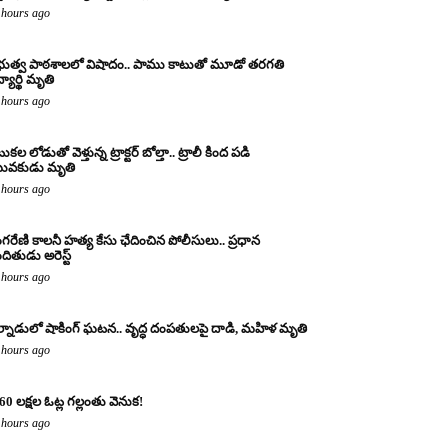
 hours ago
రభుత్వ పాఠశాలలో విషాదం.. పాము కాటుతో మూడో తరగతి
్యార్థి మృతి
 hours ago
కల లోడుతో వెళ్తున్న ట్రాక్టర్ బోల్తా.. ట్రాలీ కింద పడి
ువకుడు మృతి
 hours ago
ంగరేణి కాలనీ హత్య కేసు ఛేదించిన పోలీసులు.. ప్రధాన
ందితుడు అరెస్ట్
 hours ago
్నాడులో షాకింగ్ ఘటన.. వృద్ధ దంపతులపై దాడి, మహిళ మృతి
 hours ago
60 లక్షల ఓట్ల గల్లంతు వెనుక!
 hours ago