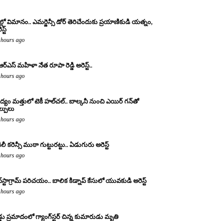
ల్లో విమానం.. ఎమర్జెన్సీ డోర్ తెరిచేందుకు ప్రయాణికుడి యత్నం,
స్ట్
 hours ago
ఆర్ఎస్ మహిళా నేత రూపా రెడ్డి అరెస్ట్..
 hours ago
్యం మత్తులో టెకీ హల్‌చల్.. బాల్కనీ నుంచి ఎయిర్ గన్‌తో
ల్పులు
 hours ago
ిలీ కరెన్సీ ముఠా గుట్టురట్టు.. ఏడుగురు అరెస్ట్
 hours ago
్‌స్టాగ్రామ్ పరిచయం.. బాలిక కిడ్నాప్ కేసులో యువకుడి అరెస్ట్
 hours ago
డ్డు ప్రమాదంలో గ్యాంగ్‌స్టర్ చిన్న కుమారుడు మృతి