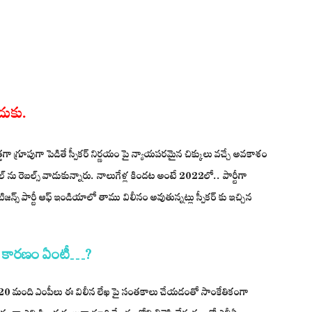
దుకు.
్తగా గ్రూపుగా పెడితే స్పీకర్ నిర్ణయం పై న్యాయపరమైన చిక్కులు వచ్చే అవకాశం
ను రెబల్స్ వాడుకున్నారు. నాలుగేళ్ల కిందట అంటే 2022లో.. పార్టీగా
్ సిటిజన్స్ పార్టీ ఆఫ్ ఇండియాలో తాము విలీనం అవుతున్నట్లు స్పీకర్ కు ఇచ్చిన
క కార‌ణం ఏంటీ…?
.. 20 మంది ఎంపీలు ఈ విలీన లేఖ పై సంతకాలు చేయడంతో సాంకేతికంగా