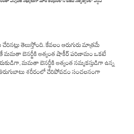
తా ఎన్సిపిఐ సభ్యులుగా మారి కేంద్రంలోని బిజెపి నేతృత్వంలో ఎన్డీఏ
ేరినట్లు తెలుస్తోంది. కేవలం ఆరుగురు మాత్రమే
 మమతా బెనర్జీకి అత్యంత షాకీర్ పరిణామం ఒకటే
నాయకుడిగా, మమతా బెనర్జీకి అత్యంత నమ్మకస్తుడిగా ఉన్న
ాయ తిరుగుబాటు శరీరంలో చేరిపోవడం సంచలనంగా