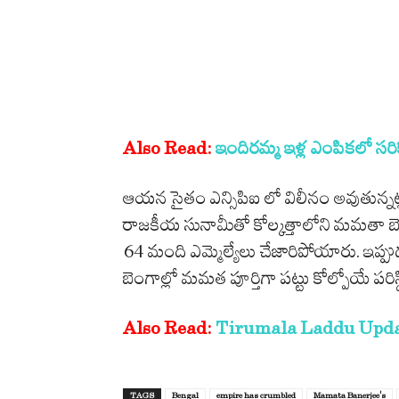
Also Read:
ఇందిరమ్మ ఇళ్ల ఎంపికలో సరికొత
ఆయన సైతం ఎన్సిపిఐ లో విలీనం అవుతున్న
రాజకీయ సునామీతో కోల్కత్తాలోని మమతా బెనర్జ
64 మంది ఎమ్మెల్యేలు చేజారిపోయారు. ఇప
బెంగాల్లో మమత పూర్తిగా పట్టు కోల్పోయే పరిస్థ
Also Read:
Tirumala Laddu Update: 
TAGS
Bengal
empire has crumbled
Mamata Banerjee's