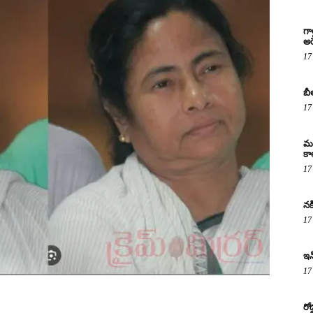
గా
అరె
17
బీ
17
మద
కా
17
నక
17
ఇన
17
రో