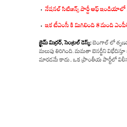
నేషనల్ సిటిజన్స్ పార్టీ ఆఫ్ ఇండియాల
ఇక టీఎంసీ కి మిగిలింది 8 మంది ఎంపీ
క్రైమ్ మిర్రర్, సెంట్రల్ డెస్క్:
బెంగాల్ లో తృణమ
మలుపు తిరిగింది. మమతా బెనర్జీని విభేదిస
మారడమే కాదు.. ఒక ప్రాంతీయ పార్టీలో విలీన ప