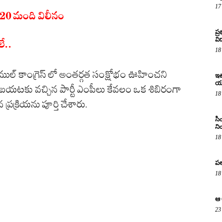
17
ో 20 మంది విలీనం
ప్
విద
లే..
18
ుల్ కాంగ్రెస్ లో అంతర్గత సంక్షోభం ఊహించని
ఇటు
య
్తూ బయటకు వచ్చిన పార్టీ ఎంపీలు కేవలం ఒక శిబిరంగా
18
్రక్రియను పూర్తి చేశారు.
సి
ని
18
పల
18
ఆ 
23