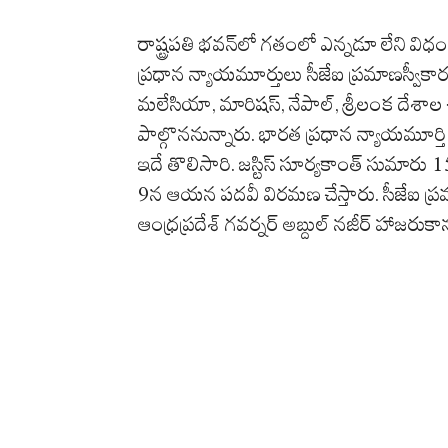
రాష్ట్రపతి భవన్‌లో గతంలో ఎన్నడూ లేని విధ
ప్రధాన న్యాయమూర్తులు సీజేఐ ప్రమాణస్వీకార క
మలేసియా, మారిషస్‌, నేపాల్‌, శ్రీలంక దేశాల చ
పాల్గొననున్నారు. భారత ప్రధాన న్యాయమూర్తి 
ఇదే తొలిసారి. జస్టిస్‌ సూర్యకాంత్‌ సుమార
9న ఆయన పదవీ విరమణ చేస్తారు. సీజేఐ ప్రమాణ
ఆంధ్రప్రదేశ్‌ గవర్నర్‌ అబ్దుల్‌ నజీర్‌ హాజరుకా