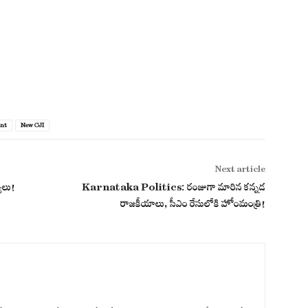
ant
New CJI
Next article
యలు!
Karnataka Politics: రంజుగా మారిన కన్నడ
రాజకీయాలు, సీఎం రేసులోకి హోంమంత్రి!