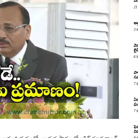
వర
21
అత
3 
మో
లై
6 
పా
సమ
7 
ఏడ
ఘ
7 
ఘో
వ
8 