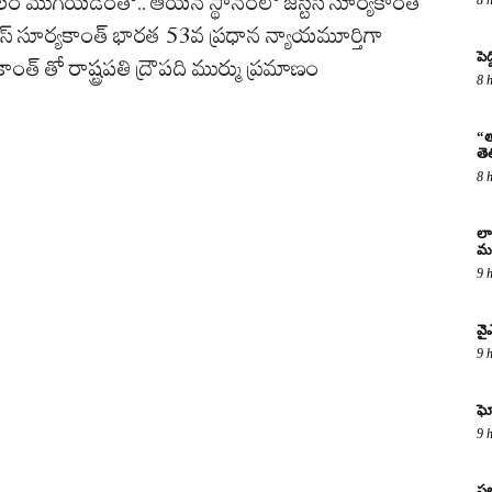
ం ముగియడంతో.. ఆయన స్థానంలో జస్టిస్‌ సూర్యకాంత్‌
టిస్‌ సూర్యకాంత్‌ భారత 53వ ప్రధాన న్యాయమూర్తిగా
పెద
ంత్‌ తో రాష్ట్రపతి ద్రౌపది ముర్ము ప్రమాణం
8 
“త
తె
8 
లా
మర
9 
వై
9 
ఘో
9 
సల