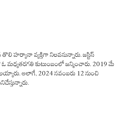
 తొలి హర్యానా వ్యక్తిగా నిలవనున్నారు. జస్టిస్‌
 లో ఓ మధ్యతరగతి కుటుంబంలో జన్మించారు. 2019 మే
తులయ్యారు. అలాగే, 2024 నవంబరు 12 నుంచి
పనిచేస్తున్నారు.