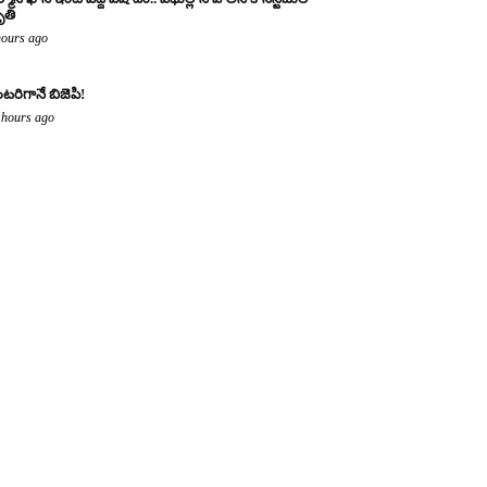
తి
hours ago
టరిగానే బిజెపి!
 hours ago