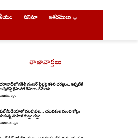
ాతీయం
సినిమా
ఇతరములు
తాజావార్తలు
దరాబాద్‌లో నకిలీ నంబర్ ప్లేట్లపై కఠిన చర్యలు.. ఇప్పటికే
ువురిపై క్రిమినల్ కేసులు నమోదు
minutes ago
షల్ మీడియాలో వలపువల… యువకుల నుంచి కోట్లు
చుకున్న మహిళ గుట్టు రట్టు
 minutes ago