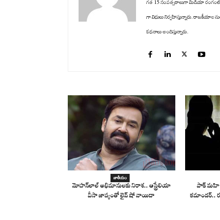
గత 15 సంవత్సరాలుగా మీడియా రంగంలో ఉన్నార
గా విధులు నిర్వహిస్తున్నారు. రాజకీయాల ను
కథనాలు అందిస్తున్నారు.
జాతీయం
మోహన్‌లాల్ అభిమానులకు నిరాశ.. ఆస్ట్రేలియా
పాక్ మహిళ
వీసా జాప్యంతో లైవ్ షో వాయిదా
కమాండర్.. ర