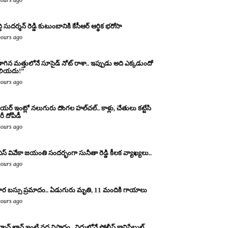
్ది సుదర్శన్ రెడ్డి కుటుంబానికి కేసీఆర్ ఆర్థిక భరోసా
hours ago
ాగిన మత్తులోనే సూసైడ్ నోట్ రాశా.. ఇప్పుడు అది ఎక్కడుందో
లియదు!”
hours ago
యర్ ఇంట్లో నలుగురు దొంగల హల్‌చల్.. కాళ్లు, చేతులు కట్టేసి
ీ దోపిడీ
hours ago
ఎస్ వివేకా జయంతి సందర్భంగా సునీతా రెడ్డి కీలక వ్యాఖ్యలు..
hours ago
ర బస్సు ప్రమాదం.. ఏడుగురు మృతి, 11 మందికి గాయాలు
hours ago
్మాన్ ఖాన్ ఇంటి వద్ద విషాదం.. విధుల్లోనే పోలీస్ కానిస్టేబుల్