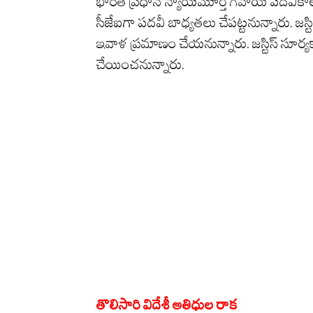
భారత ప్రధాన న్యాయమూర్తి గవాయ్ పదవీకాల
సీజేఐగా పదవీ బాధ్యతలు చేపట్టనున్నారు. జస్
ఇవాళ ప్రమాణం చేయనున్నారు. జస్టిస్‌ సూర్యకా
చేయించనున్నారు.
తొలిసారి విదేశీ అతిధుల రాక