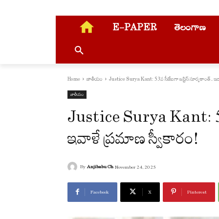
E-PAPER
తెలంగాణ
Home
జాతీయం
Justice Surya Kant: 53వ సీజేఐగా జస్టిస్‌ సూర్యకాంత్‌.. ఇవ
జాతీయం
Justice Surya Kant: 53వ 
ఇవాళే ప్రమాణ స్వీకారం!
By
Anjibabu Ch
November 24, 2025
Facebook
X
Pinterest