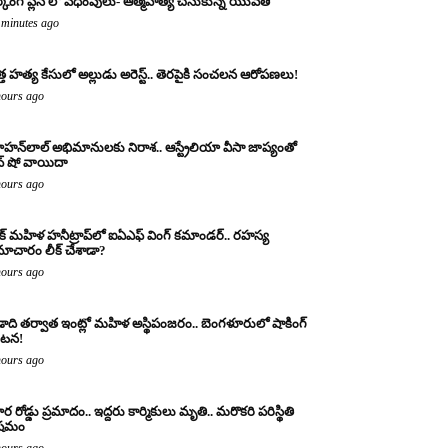
్కింగ్ ప్లేస్ లో వేధింపులు- ఆత్మహత్య చేసుకున్న యువతి
 minutes ago
్త హత్య కేసులో అల్లుడు అరెస్ట్.. తెరపైకి సంచలన ఆరోపణలు!
hours ago
హన్‌లాల్ అభిమానులకు నిరాశ.. ఆస్ట్రేలియా వీసా జాప్యంతో
వ్ షో వాయిదా
hours ago
క్ మహిళ హనీట్రాప్‌లో ఐఏఎఫ్ వింగ్ కమాండర్.. రహస్య
ాచారం లీక్ చేశాడా?
hours ago
ాది తర్వాత ఇంట్లో మహిళ అస్థిపంజరం.. బెంగళూరులో షాకింగ్
టన!
hours ago
ర రోడ్డు ప్రమాదం.. ఇద్దరు కార్మికులు మృతి.. మరొకరి పరిస్థితి
ిషమం
hours ago