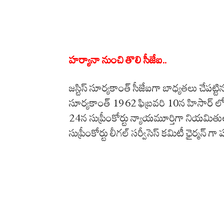
హర్యానా నుంచి తొలి సీజేఐ..
జస్టిస్‌ సూర్యకాంత్‌ సీజేఐగా బాధ్యతలు చేపట్టిన
సూర్యకాంత్‌ 1962 ఫిబ్రవరి 10న హిసార్‌
24న సుప్రీంకోర్టు న్యాయమూర్తిగా నియమి
సుప్రీంకోర్టు లీగల్‌ సర్వీసెస్‌ కమిటీ ఛైర్మన్‌ గా 