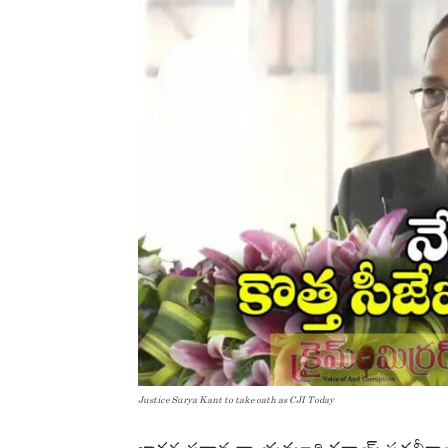
Justice Surya Kant to take oath as CJI Today