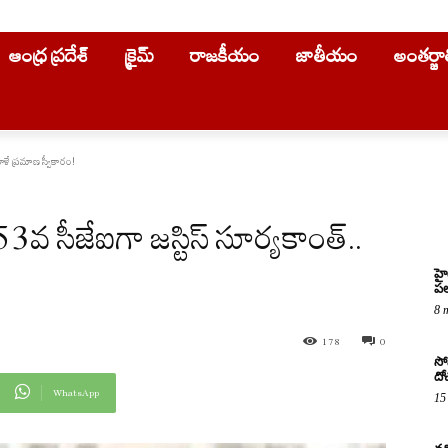
ఆంధ్ర ప్రదేశ్
క్రైమ్
రాజకీయం
జాతీయం
అంతర్జ
ాళే ప్రమాణ స్వీకారం!
సీజేఐగా జస్టిస్‌ సూర్యకాంత్‌..
హై
పల
8 
178
0
సో
దో
WhatsApp
15