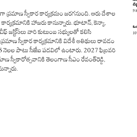
మృ
9 
ంగా ప్రమాణ స్వీకార కార్యక్రమం జరగనుంది. ఆరు దేశాల
ార్యక్రమానికి హాజరు కానున్నారు. భూటాన్‌, కెన్యా,
ఒం
ీఫ్‌ జస్టి్‌సలు వారి కుటుంబ సభ్యులతో కలిసి
10
ప్రమాణ స్వీకార కార్యక్రమానికి విదేశీ అతిథులు రావడం
ు 15 నెలల పాటు సీజేఐ పదవిలో ఉంటారు. 2027 ఫిబ్రవరి
 స్వీకారోత్సవానికి తెలంగాణ సీఎం రేవంత్‌రెడ్డి,
నున్నారు.