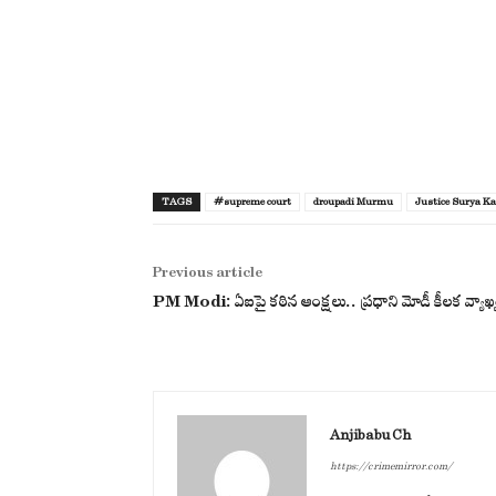
TAGS
#supreme court
droupadi Murmu
Justice Surya K
Previous article
PM Modi: ఏఐపై కఠిన ఆంక్షలు.. ప్రధాని మోడీ కీలక వ్యాఖ్
Anjibabu Ch
https://crimemirror.com/