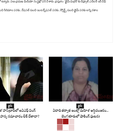
ు. పలు ప్రముఖ మీడియా సంస్థల్లో పని చేశారు. ప్రస్తుతం ‘క్రైమ్ మిర్రర్’కు డిప్యూటీ ఎడిటర్ ఇన్ చీఫ్
ంచి సినిమాల వరకు.. నేషనల్ నుంచి ఇంటర్నేషనల్ వరకు.. స్పోర్ట్స్ నుంచి క్రైమ్ వరకు అన్ని రకాల
క్రైమ్
క్రైమ్
 హనీట్రాప్‌లో ఐఏఎఫ్ వింగ్
ఏడాది తర్వాత ఇంట్లో మహిళ అస్థిపంజరం..
హస్య సమాచారం లీక్ చేశాడా?
బెంగళూరులో షాకింగ్ ఘటన!