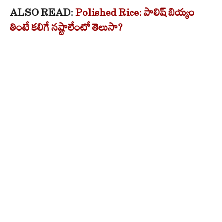
ALSO READ:
Polished Rice: పాలిష్ బియ్యం
తింటే కలిగే నష్టాలేంటో తెలుసా?