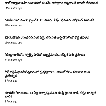
లాల్ దర్వాజా బోనాల జాతరలో సందడి: అమ్మవారి దర్శనానికి విజయ్ దేవరకొండ
30 minutes ago
రవితేజ ‘ఇరుముడి’ ట్రైలర్‌కు ముహూర్తం ఫిక్స్.. భీమవరంలో గ్రాండ్ ఈవెంట్!
40 minutes ago
KKR క్రికెటర్ రమణ్‌దీప్ సింగ్ పెళ్లి.. టీవీ నటి చార్లీ చౌహాన్‌తో కొత్త జీవితం!
49 minutes ago
సికింద్రాబాద్‌లోని స్పోర్ట్స్ షాప్‌లో అగ్నిప్రమాదం.. తప్పిన పెను ప్రమాదం
54 minutes ago
చీఫ్ జస్టిస్ ఫొటోతో శ్మశానంలో క్షుద్రపూజలు.. బెయిల్ కోసం నలుగురి వింత
ప్రయత్నం!
1 hour ago
సూరత్‌లో దారుణం.. 14 ఏళ్ల చిన్నారిపై సవతి తండ్రి లైంగిక దాడి, గర్భం దాల్చిన
బాలిక
1 hour ago