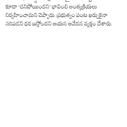
కూడా ‘చనిపోయిందని’ భావించి అంత్యక్రియలు
నిర్వహించామని చెప్పారు. ప్రభుత్వం పంట ఖర్చుకైనా
సరిపడని ధర ఇస్తోందని ఆయన ఆవేదన వ్యక్తం చేశారు.