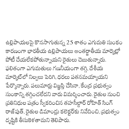
ఉల్లిపాయలపై కొనసాగుతున్న 25 శాతం ఎగుమతి సుంకం
కారణంగా భారతీయ ఉల్లిపాయలు అంతర్జాతీయ మార్కెట్లో
పోటీ చేయలేకపోతున్నాయని రైతులు చెబుతున్నారు.
ఫలితంగా ఎగుమతులు గణనీయంగా తగ్గి, దేశీయ
మార్కెట్‌లో నిల్వలు పెరిగి, ధరలు పతనమయ్యాయని
పేర్కొన్నారు. పలుమార్లు విజ్ఞప్తి చేసినా, కేంద్ర ప్రభుత్వం
సుంకాన్ని తగ్గించలేదని వారు విమర్శించారు. రైతుల నుంచి
ప్రతినిధుల పత్రం స్వీకరించిన తహసీల్దార్ రోహిత్ సింగ్
రాజ్‌పుత్, రైతుల డిమాండ్లు కలెక్టర్‌కు నివేదించి, ప్రభుత్వం
దృష్టికి తీసుకెళతామని తెలిపారు.