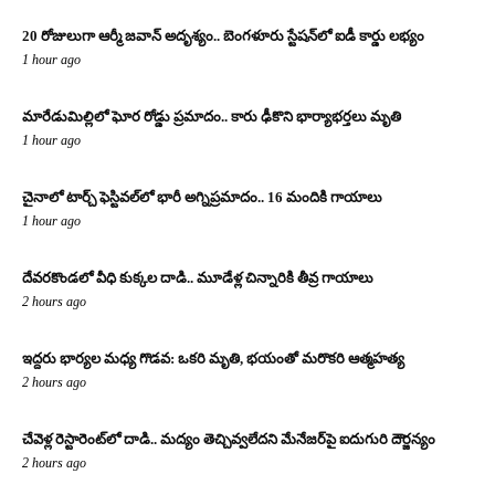
20 రోజులుగా ఆర్మీ జవాన్ అదృశ్యం.. బెంగళూరు స్టేషన్‌లో ఐడీ కార్డు లభ్యం
1 hour ago
మారేడుమిల్లిలో ఘోర రోడ్డు ప్రమాదం.. కారు ఢీకొని భార్యాభర్తలు మృతి
1 hour ago
చైనాలో టార్చ్ ఫెస్టివల్‌లో భారీ అగ్నిప్రమాదం.. 16 మందికి గాయాలు
1 hour ago
దేవరకొండలో వీధి కుక్కల దాడి.. మూడేళ్ల చిన్నారికి తీవ్ర గాయాలు
2 hours ago
ఇద్దరు భార్యల మధ్య గొడవ: ఒకరి మృతి, భయంతో మరొకరి ఆత్మహత్య
2 hours ago
చేవెళ్ల రెస్టారెంట్‌లో దాడి.. మద్యం తెచ్చివ్వలేదని మేనేజర్‌పై ఐదుగురి దౌర్జన్యం
2 hours ago