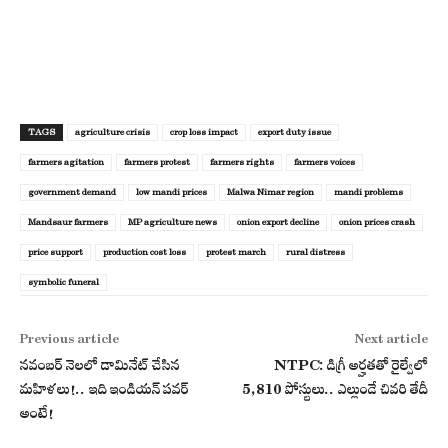
TAGS
agriculture crisis
crop loss impact
export duty issue
farmers agitation
farmers protest
farmers rights
farmers voices
government demand
low mandi prices
Malwa Nimar region
mandi problems
Mandsaur farmers
MP agriculture news
onion export decline
onion prices crash
price support
production cost loss
protest march
rural distress
symbolic funeral
Previous article
Next article
నవంబర్ నెలలో డామినేట్ చేసిన
NTPC: డిగ్రీ అర్హతతో రైల్వేలో
మహిళలు!.. ఇది ఇండియన్ పవర్
5,810 పోస్టులు.. ఎల్లుండే చివరి తేదీ
అంటే!