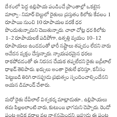
దేశంలో పెద్ద ఉల్లిపాయ పండించే ప్రాంతాల్లో ఒకటైన
మాల్వా- నిమార్ బెల్టులో రైతులు ప్రస్తుతం కిలోకు కేవలం 1
రూపాయి నుంచి 10 రూపాయల వరకే ధర
పొందుతున్నామని చెబుతున్నారు. చాలా చోట్ల ధర కిలోకు
1-2 రూపాయలకే పడిపోగా, ఉత్పత్తి వ్యయం 10-12
రూపాయలు ఉండడంతో భారీ నష్టాలు తప్పడం లేదని వారు
ఆవేదన వ్యక్తం చేస్తున్నారు. న్యాయపరమైన ధరలు
రాకపోవడంతో ఈ నిరసన చేయక తప్పలేదని రైతు బద్రీలాల్
ధాఖడ్ తెలిపారు. ఖర్చులు అంతా రైతులే భరిస్తూ, కనీసం
పెట్టుబడి తిరిగి రానప్పుడు ప్రభుత్వం స్పందించాల్సిందేనని
ఆయన డిమాండ్ చేశారు.
మరో రైతు దేవీలాల్ విశ్వకర్మ మాట్లాడుతూ.. ఉల్లిపాయలు
తమ పిల్లలలాంటి వారు, కుటుంబ భాగమని చెప్పారు. రెండో
పంట అధిక వర్షాల వల్ల నాశనమైందని, ఇప్పుడు ఈ పంట