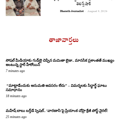
తెలిస్తే షాక్
Bharath Journalist
-
August 9, 2026
తాజావార్తలు
సోషల్ మీడియాకు గుడ్‌బై చెప్పిన మమితా బైజు.. మానసిక ప్రశాంతతే ముఖ్యం
అంటున్న స్టార్ హీరోయిన్
7 minutes ago
“మాట్లాడేందుకు అనుమతి అవసరం లేదు” – విమర్శలకు సిద్ధార్థ్ ఘాటు
సమాధానం
18 minutes ago
మహేష్ బాబు బర్త్‌డే స్పెషల్.. ‘వారణాసి’పై ప్రియాంక చోప్రా క్రేజీ పోస్ట్ వైరల్!
25 minutes ago