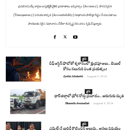
ప్రచురితమయ్యే వార్తలు జర్నలిస్టిక్ నైతిక ప్రమాణాలు, ఖచ్చితత్వం (Accuracy), పారదర్శకత
(Transparency) మరియు బాధ్యత (Accountability) సూత్రాలను పాటిస్తూ సిద్ధం చేయబడతాయి.
పాఠకులకు సరైన సమాచారం చేరేలా శివకృష్ణ నిరంతరం కృషి చేస్తున్నారు.
క్రైమ్
చీఫ్ జస్టిస్ ఫొటోతో శ్మశానంలో క్షుద్రపూజలు.. బెయిల్
కోసం నలుగురి వింత ప్రయత్నం!
Jyothi Alishetti
-
August 9, 2026
క్రైమ్
ధార్ జిల్లాలో ఘోర రోడ్డు ప్రమాదం.. ఆరుగురు మృతి
Bharath Journalist
-
August 9, 2026
క్రైమ్
ఎమ్మెల్యేనే బురిడీ కొట్టించిన అల్లుడు.. అసలు విషయం