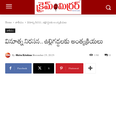
Home
జాతీయం
వినూత్న నిరసన.. ఉల్లిగడ్డలకు అంత్యక్రియలు
జాతీయం
వినూత్న నిరసన.. ఉల్లిగడ్డలకు అంత్యక్రియలు
By
Shiva Krishna
November 25, 2025
150
0
Facebook
X
Pinterest