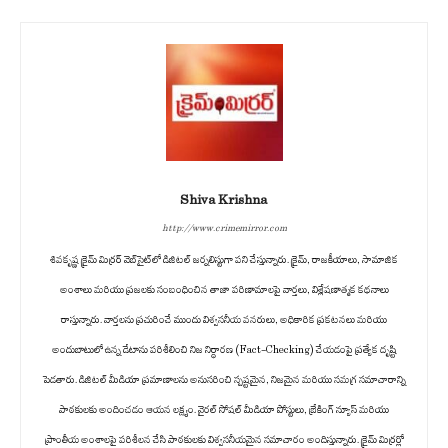
Shiva Krishna
http://www.crimemirror.com
శివకృష్ణ క్రైమ్ మిర్రర్ వెబ్‌సైట్‌లో డిజిటల్ జర్నలిస్టుగా పని చేస్తున్నారు. క్రైమ్, రాజకీయాలు, సామాజిక
అంశాలు మరియు ప్రజలకు సంబంధించిన తాజా పరిణామాలపై వార్తలు, విశ్లేషణాత్మక కథనాలు
రాస్తున్నారు. వార్తలను ప్రచురించే ముందు విశ్వసనీయ వనరులు, అధికారిక ప్రకటనలు మరియు
అందుబాటులో ఉన్న డేటాను పరిశీలించి నిజ నిర్ధారణ (Fact-Checking) చేయడంపై ప్రత్యేక దృష్టి
పెడతారు. డిజిటల్ మీడియా ప్రమాణాలను అనుసరించి స్పష్టమైన, నిజమైన మరియు సమగ్ర సమాచారాన్ని
పాఠకులకు అందించడం ఆయన లక్ష్యం. వైరల్ సోషల్ మీడియా పోస్టులు, బ్రేకింగ్ న్యూస్ మరియు
ప్రాంతీయ అంశాలపై పరిశీలన చేసి పాఠకులకు విశ్వసనీయమైన సమాచారం అందిస్తున్నారు. క్రైమ్ మిర్రర్లో