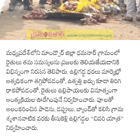
మధ్యప్రదేశ్‌లోని మాండ్సౌర్ జిల్లా ధమనార్ గ్రామంలో
రైతులు తమ సమస్యలను ప్రజలకు తెలియజేయడానికి
విభిన్నంగా నిరసన తెలిపారు. ఉల్లిగడ్డ ధరలు మార్కెట్లో
అత్యధికంగా తగ్గిపోవడంతో, ఉత్పత్తి ఖర్చు కూడా తిరిగి
రాకపోవడంతో, రైతులు ఉల్లిపాయలకు వినూత్నంగా
అంత్యక్రియల ఊరేగింపునే నిర్వహించారు. పూలతో
అలంకరించిన పాడెను, డప్పులు, బ్యాండ్‌తో కలిసి గ్రామ
శ్మశానవాటిక వరకు తీసుకెళ్లి ఉల్లిగడ్డల “చివరి యాత్ర”
నిర్వహించారు.