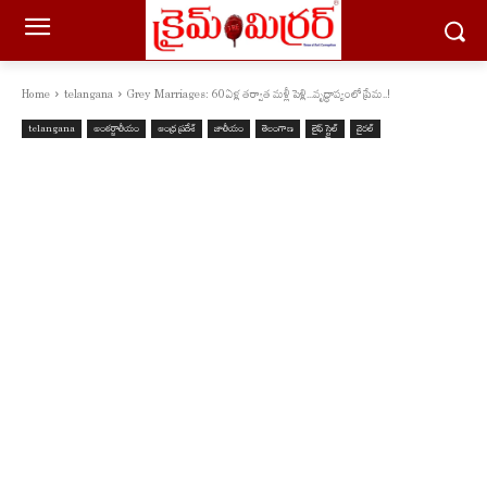
Home
telangana
Grey Marriages: 60 ఏళ్ల తర్వాత మళ్లీ పెళ్లి...వృద్ధాప్యంలో ప్రేమ..!
telangana
అంతర్జాతీయం
ఆంధ్ర ప్రదేశ్
జాతీయం
తెలంగాణ
లైఫ్ స్టైల్
వైరల్