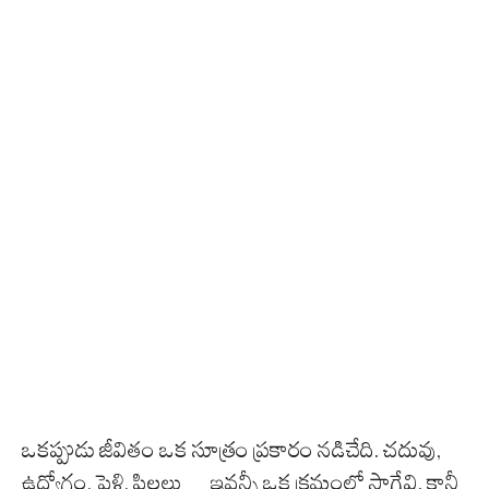
ఒకప్పుడు జీవితం ఒక సూత్రం ప్రకారం నడిచేది. చదువు,
ఉద్యోగం, పెళ్లి, పిల్లలు… ఇవన్నీ ఒక క్రమంలో సాగేవి. కానీ