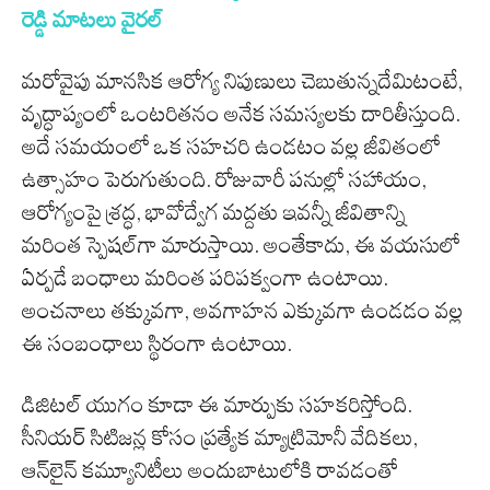
రెడ్డి మాట‌లు వైర‌ల్‌
మరోవైపు మానసిక ఆరోగ్య నిపుణులు చెబుతున్నదేమిటంటే,
వృద్ధాప్యంలో ఒంటరితనం అనేక సమస్యలకు దారితీస్తుంది.
అదే సమయంలో ఒక సహచరి ఉండటం వల్ల జీవితంలో
ఉత్సాహం పెరుగుతుంది. రోజువారీ పనుల్లో సహాయం,
ఆరోగ్యంపై శ్రద్ధ, భావోద్వేగ మద్దతు ఇవన్నీ జీవితాన్ని
మరింత స్పెషల్‌గా మారుస్తాయి. అంతేకాదు, ఈ వయసులో
ఏర్పడే బంధాలు మరింత పరిపక్వంగా ఉంటాయి.
అంచనాలు తక్కువగా, అవగాహన ఎక్కువగా ఉండడం వల్ల
ఈ సంబంధాలు స్థిరంగా ఉంటాయి.
డిజిటల్ యుగం కూడా ఈ మార్పుకు సహకరిస్తోంది.
సీనియర్ సిటిజన్ల కోసం ప్రత్యేక మ్యాట్రిమోనీ వేదికలు,
ఆన్‌లైన్ కమ్యూనిటీలు అందుబాటులోకి రావడంతో