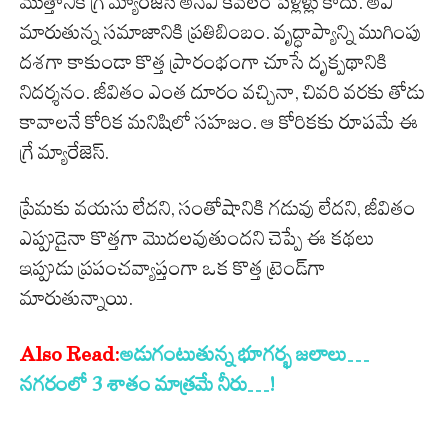
మొత్తానికి గ్రే మ్యారేజెస్ అనేవి కేవలం పెళ్లిళ్లు కాదు. అవి
మారుతున్న సమాజానికి ప్రతిబింబం. వృద్ధాప్యాన్ని ముగింపు
దశగా కాకుండా కొత్త ప్రారంభంగా చూసే దృక్పథానికి
నిదర్శనం. జీవితం ఎంత దూరం వచ్చినా, చివరి వరకు తోడు
కావాలనే కోరిక మనిషిలో సహజం. ఆ కోరికకు రూపమే ఈ
గ్రే మ్యారేజెస్.
ప్రేమకు వయసు లేదని, సంతోషానికి గడువు లేదని, జీవితం
ఎప్పుడైనా కొత్తగా మొదలవుతుందని చెప్పే ఈ కథలు
ఇప్పుడు ప్రపంచవ్యాప్తంగా ఒక కొత్త ట్రెండ్‌గా
మారుతున్నాయి.
Also Read:
అడుగంటుతున్న‌ భూగర్భ జలాలు…
న‌గ‌రంలో 3 శాతం మాత్రమే నీరు…!