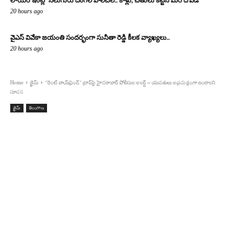
లాయర్ ఇంట్లో నలుగురు దొంగల హల్‌చల్.. కాళ్లు, చేతులు కట్టేసి మరీ దోపిడీ
20 hours ago
వైఎస్ వివేకా జయంతి సందర్భంగా సునీతా రెడ్డి కీలక వ్యాఖ్యలు..
20 hours ago