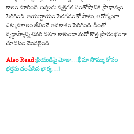
కాలం మారింది. ఇప్పుడు వ్యక్తిగత సంతోషానికి ప్రాధాన్యం
పెరిగింది. ఆయుర్దాయం పెరగడంతో పాటు, ఆరోగ్యంగా
ఎక్కువకాలం జీవించే అవకాశం పెరిగింది. దీంతో
వృద్ధాప్యాన్ని చివరి దశగా కాకుండా మరో కొత్త ప్రారంభంగా
చూడటం మొదలైంది.
Also Read:
ప్రియుడిపై మోజు…భీమా సొమ్ము కోసం
భ‌ర్త‌ను చంపేసిన భార్య‌…!