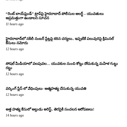
“రెంట్ బాయ్‌ఫ్రెండ్” ట్రాప్‌పై హైదరాబాద్ పోలీసుల అలర్ట్ – యువతులు
అప్రమత్తంగా ఉండాలని సూచన
11 hours ago
హైదరాబాద్‌లో నకిలీ నంబర్ ప్లేట్లపై కఠిన చర్యలు.. ఇప్పటికే పలువురిపై క్రిమినల్
కేసులు నమోదు
12 hours ago
సోషల్ మీడియాలో వలపువల… యువకుల నుంచి కోట్లు దోచుకున్న మహిళ గుట్టు
రట్టు
12 hours ago
వర్కింగ్ ప్లేస్ లో వేధింపులు- ఆత్మహత్య చేసుకున్న యువతి
12 hours ago
అత్త హత్య కేసులో అల్లుడు అరెస్ట్.. తెరపైకి సంచలన ఆరోపణలు!
14 hours ago