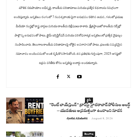
మౌలిక సదుపాయాల అభివృద్ధి, రాజకీయ పరిణామాలు మరియు ప్రత్యేక కథనాలను సమగ్రంగా
అందిస్తున్నారు. జర్నలిజం రంగంలో 7 సంవత్సరాలకు పైగా అనుభవం కలిగిన ఆయన, గతంలో ప్రముఖ
మీడియా సంస్థల్లో రాష్ట్ర వార్తలు మరియు రాజకీయ విశ్లేషణలు రాశారు. క్షేత్రస్థాయిలో రాజకీయ సర్వేల్లో
పాల్గొన్న అనుభవంతో పాటు, క్రైమ్ ఇన్వెస్టిగేషన్ మరియు పరిశోధనాత్మక జర్నలిజంలో ప్రత్యేక నైపుణ్యం
సంపాదించారు. తెలంగాణ రాజకీయ పరిణామాలపై లోతైన అవగాహనతో పాటు, ప్రజలకు నమ్మకమైన
సమాచారం అందించడంలో అంజి కృషి కొనసాగుతోంది. తన ప్రతిభకు గుర్తింపుగా, 2025 ఆగస్టులో
ఉత్తమ పనితీరు కోసం జర్నలిస్టు అవార్డు అందుకున్నారు.
క్రైమ్
“రెంట్ బాయ్‌ఫ్రెండ్” ట్రాప్‌పై హైదరాబాద్ పోలీసుల అలర్ట్
– యువతులు అప్రమత్తంగా ఉండాలని సూచన
Jyothi Alishetti
-
August 8, 2026
తెలంగాణ