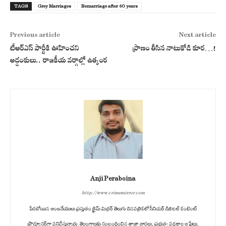
TAGS
Grey Marriages
Remarriage after 60 years
Previous article
Next article
టీఆర్ఎస్ పార్టీకి ఊహించని
ప్రాణం తీసిన నాటుకోడి కూర‌…!
అడ్డంకులు.. రాజకీయ వర్గాల్లో ఉత్కంఠ
Anji Peraboina
http://www.crimemirror.com
పేరబోయిన ఆంజనేయులు ప్రస్తుతం క్రైమ్ మిర్రర్ తెలుగు దినపత్రికలో సీనియర్ డిజిటల్ కంటెంట్
ప్రొడ్యూసర్‌గా పనిచేస్తున్నారు. తెలంగాణకు సంబంధించిన తాజా వార్తలు, ప్రభుత్వ పథకాల అప్డేట్లు,