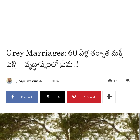
Grey Marriages: 60 ఏళ్ల తర్వాత మళ్లీ
పెళ్లి…వృద్ధాప్యంలో ప్రేమ..!
By
Anji Peraboina
June 11, 2026
156
0
Facebook
X
Pinterest