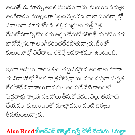
అయితే ఈ మార్పు అంత సులభం కాదు. కుటుంబ సభ్యుల
అంగీకారం, ముఖ్యంగా పిల్లల స్పందన చాలా సందర్భాల్లో
సవాలుగా మారుతోంది. తల్లిదండ్రులు మళ్లీ పెళ్లి
చేసుకోవడాన్ని కొందరు అర్థం చేసుకోగలిగితే, మరికొందరు
భావోద్వేగంగా అంగీకరించలేకపోతున్నారు. దీంతో
కుటుంబాల్లో విభేదాలు తలెత్తే అవకాశమూ ఉంటుంది.
ఇంకా ఆస్తులు, వారసత్వం, చట్టపరమైన అంశాలు కూడా
ఈ వివాహాల్లో కీలక పాత్ర పోషిస్తాయి. ముందస్తుగా స్పష్టత
లేకపోతే వివాదాలు రావచ్చు. అందుకే నేటి కాలంలో
పెద్దవాళ్లు న్యాయ సలహాలు తీసుకోవడం, విల్లు తయారు
చేయడం, కుటుంబంతో మాట్లాడటం వంటి చర్యలు
తీసుకుంటున్నారు.
Also Read:
బీఆర్ఎస్ టిక్కెట్ ఇస్తే పోటీ చేయ‌ను..! మ‌ల్లా