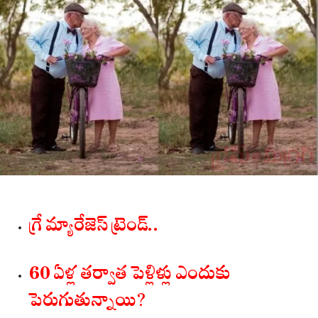
గ్రే మ్యారేజెస్ ట్రెండ్..
60 ఏళ్ల తర్వాత పెళ్లిళ్లు ఎందుకు
పెరుగుతున్నాయి?