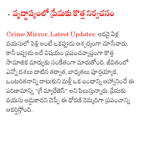
వృద్ధాప్యంలో ప్రేమకు కొత్త నిర్వచనం
Crime Mirror, Latest Updates:
అరవై ఏళ్ల
వయసులో పెళ్లి అంటే ఒకప్పుడు ఆశ్చర్యంగా చూసేవారు.
కానీ ఇప్పుడు అదే విషయం ప్రపంచవ్యాప్తంగా కొత్త
సామాజిక మార్పుకు సంకేతంగా మారుతోంది. జీవితంలో
ఎన్నో దశలు దాటిన తర్వాత, బాధ్యతలు పూర్తయ్యాక,
ఒంటరితనాన్ని దాటుకుని మళ్లీ ఒక బంధాన్ని ఆహ్వానించే ఈ
పరిణామాన్ని “గ్రే మ్యారేజెస్” అని పిలుస్తున్నారు. ప్రేమకు
వయసు అడ్డుకాదని చెప్పే ఈ ధోరణి నెమ్మదిగా ప్రపంచాన్ని
ఆకర్షిస్తోంది.