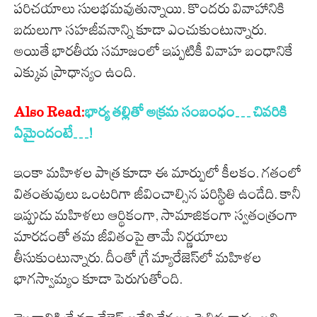
పరిచయాలు సులభమవుతున్నాయి. కొందరు వివాహానికి
బదులుగా సహజీవనాన్ని కూడా ఎంచుకుంటున్నారు.
అయితే భారతీయ సమాజంలో ఇప్పటికీ వివాహ బంధానికే
ఎక్కువ ప్రాధాన్యం ఉంది.
Also Read:
భార్య తల్లితో అక్రమ సంబంధం… చివరికి
ఏమైందంటే…!
ఇంకా మహిళల పాత్ర కూడా ఈ మార్పులో కీలకం. గతంలో
వితంతువులు ఒంటరిగా జీవించాల్సిన పరిస్థితి ఉండేది. కానీ
ఇప్పుడు మహిళలు ఆర్థికంగా, సామాజికంగా స్వతంత్రంగా
మారడంతో తమ జీవితంపై తామే నిర్ణయాలు
తీసుకుంటున్నారు. దీంతో గ్రే మ్యారేజెస్‌లో మహిళల
భాగస్వామ్యం కూడా పెరుగుతోంది.