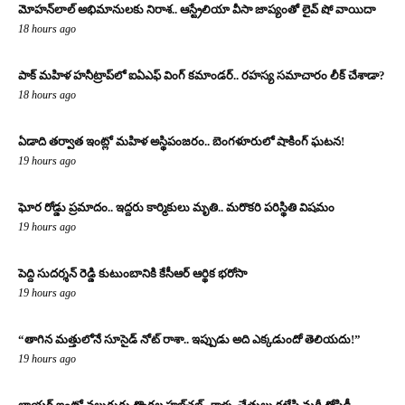
మోహన్‌లాల్ అభిమానులకు నిరాశ.. ఆస్ట్రేలియా వీసా జాప్యంతో లైవ్ షో వాయిదా
18 hours ago
పాక్ మహిళ హనీట్రాప్‌లో ఐఏఎఫ్ వింగ్ కమాండర్.. రహస్య సమాచారం లీక్ చేశాడా?
18 hours ago
ఏడాది తర్వాత ఇంట్లో మహిళ అస్థిపంజరం.. బెంగళూరులో షాకింగ్ ఘటన!
19 hours ago
ఘోర రోడ్డు ప్రమాదం.. ఇద్దరు కార్మికులు మృతి.. మరొకరి పరిస్థితి విషమం
19 hours ago
పెద్ది సుదర్శన్ రెడ్డి కుటుంబానికి కేసీఆర్ ఆర్థిక భరోసా
19 hours ago
“తాగిన మత్తులోనే సూసైడ్ నోట్ రాశా.. ఇప్పుడు అది ఎక్కడుందో తెలియదు!”
19 hours ago