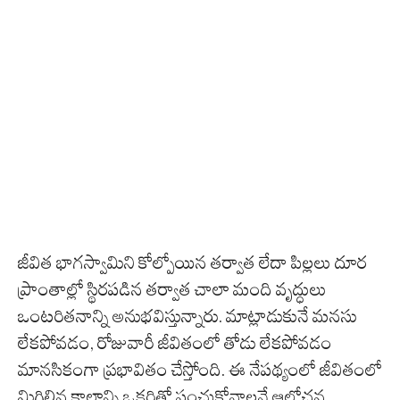
జీవిత భాగస్వామిని కోల్పోయిన తర్వాత లేదా పిల్లలు దూర
ప్రాంతాల్లో స్థిరపడిన తర్వాత చాలా మంది వృద్ధులు
ఒంటరితనాన్ని అనుభవిస్తున్నారు. మాట్లాడుకునే మనసు
లేకపోవడం, రోజువారీ జీవితంలో తోడు లేకపోవడం
మానసికంగా ప్రభావితం చేస్తోంది. ఈ నేపథ్యంలో జీవితంలో
మిగిలిన కాలాన్ని ఒకరితో పంచుకోవాలనే ఆలోచన