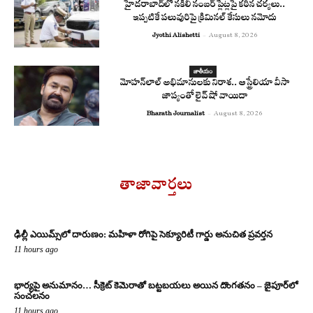
హైదరాబాద్‌లో నకిలీ నంబర్ ప్లేట్లపై కఠిన చర్యలు..
ఇప్పటికే పలువురిపై క్రిమినల్ కేసులు నమోదు
Jyothi Alishetti
-
August 8, 2026
జాతీయం
మోహన్‌లాల్ అభిమానులకు నిరాశ.. ఆస్ట్రేలియా వీసా
జాప్యంతో లైవ్ షో వాయిదా
Bharath Journalist
-
August 8, 2026
తాజావార్తలు
ఢిల్లీ ఎయిమ్స్‌లో దారుణం: మహిళా రోగిపై సెక్యూరిటీ గార్డు అనుచిత ప్రవర్తన
11 hours ago
భార్యపై అనుమానం… సీక్రెట్ కెమెరాతో బట్టబయలు అయిన దొంగతనం – జైపూర్‌లో
సంచలనం
11 hours ago