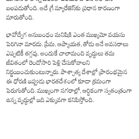
బలపడుతోంది. అదే గ్రే మ్యారేజెస్‌కు ప్రధాన కారణంగా
మారుతోంది.
భావోద్వేగ అనుబంధం మనిషికి ఎంత ముఖ్యమో వయసు
పెరిగినా మారదు. ప్రేమ, ఆప్యాయత, తోడు అనే అవసరాలు
ఎప్పటికీ తగ్గవు. అందుకే చాలామంది వృద్ధులు తమ
జీవితంలో రెండోసారి పెళ్లి చేసుకోవాలని
నిర్ణయించుకుంటున్నారు. పాశ్చాత్య దేశాల్లో ప్రారంభమైన
ఈ ధోరణి ఇప్పుడు భారతదేశంలో కూడా క్రమంగా
పెరుగుతోంది. ముఖ్యంగా నగరాల్లో, ఆర్థికంగా స్వతంత్రంగా
ఉన్న వృద్ధుల్లో ఇది ఎక్కువగా కనిపిస్తోంది.