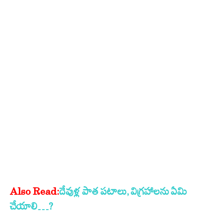
Also Read:
దేవుళ్ల పాత పటాలు, విగ్రహాలను ఏమి
చేయాలి…?