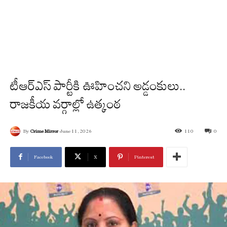
టీఆర్ఎస్ పార్టీకి ఊహించని అడ్డంకులు..
రాజకీయ వర్గాల్లో ఉత్కంఠ
By
Crime Mirror
June 11, 2026
110
0
Facebook
X
Pinterest