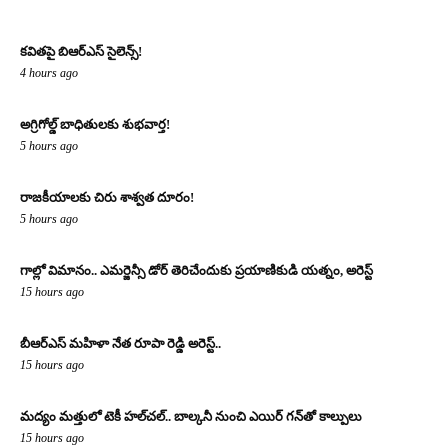
కవితపై బిఆర్ఎస్ సైలెన్స్!
4 hours ago
అగ్రిగోల్డ్ బాధితులకు శుభవార్త!
5 hours ago
రాజకీయాలకు చిరు శాశ్వత దూరం!
5 hours ago
గాల్లో విమానం.. ఎమర్జెన్సీ డోర్ తెరిచేందుకు ప్రయాణికుడి యత్నం, అరెస్ట్
15 hours ago
బీఆర్ఎస్ మహిళా నేత రూపా రెడ్డి అరెస్ట్..
15 hours ago
మద్యం మత్తులో టెకీ హల్‌చల్.. బాల్కనీ నుంచి ఎయిర్ గన్‌తో కాల్పులు
15 hours ago