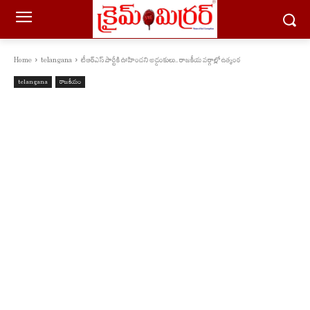
Home
telangana
టీఆర్ఎస్ పార్టీకి ఊహించని అడ్డంకులు.. రాజకీయ వర్గాల్లో ఉత్కంఠ
telangana
రాజకీయం