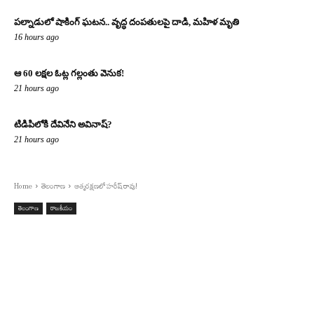
పల్నాడులో షాకింగ్ ఘటన.. వృద్ధ దంపతులపై దాడి, మహిళ మృతి
16 hours ago
ఆ 60 లక్షల ఓట్ల గల్లంతు వెనుక!
21 hours ago
టిడిపిలోకి దేవినేని అవినాష్?
21 hours ago