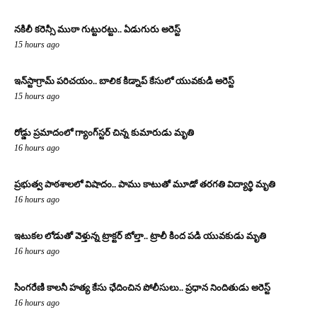
నకిలీ కరెన్సీ ముఠా గుట్టురట్టు.. ఏడుగురు అరెస్ట్
15 hours ago
ఇన్‌స్టాగ్రామ్ పరిచయం.. బాలిక కిడ్నాప్ కేసులో యువకుడి అరెస్ట్
15 hours ago
రోడ్డు ప్రమాదంలో గ్యాంగ్‌స్టర్ చిన్న కుమారుడు మృతి
16 hours ago
ప్రభుత్వ పాఠశాలలో విషాదం.. పాము కాటుతో మూడో తరగతి విద్యార్థి మృతి
16 hours ago
ఇటుకల లోడుతో వెళ్తున్న ట్రాక్టర్ బోల్తా.. ట్రాలీ కింద పడి యువకుడు మృతి
16 hours ago
సింగరేణి కాలనీ హత్య కేసు ఛేదించిన పోలీసులు.. ప్రధాన నిందితుడు అరెస్ట్
16 hours ago