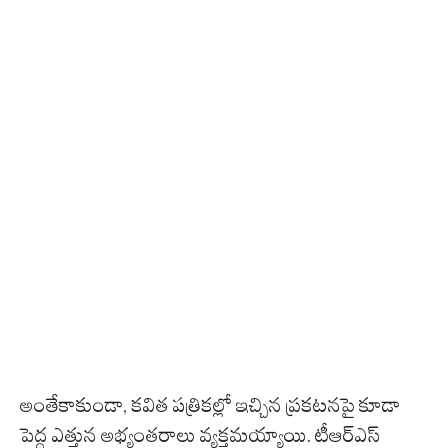
అంతేకాకుండా, కవిత పత్రికల్లో ఇచ్చిన ప్రకటనపై కూడా
పెద్ద ఎత్తున అభ్యంతరాలు వ్యక్తమయ్యాయి. టీఆర్ఎస్