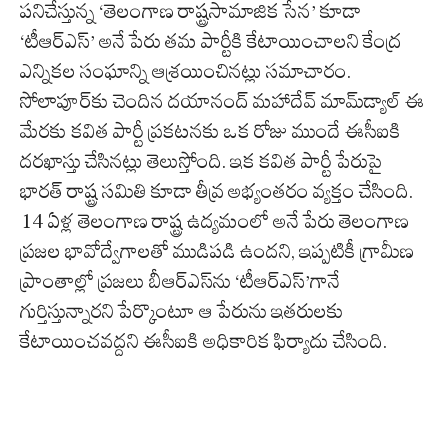
పనిచేస్తున్న ‘తెలంగాణ రాష్ట్రసామాజిక సేన’ కూడా
‘టీఆర్ఎస్’ అనే పేరు తమ పార్టీకి కేటాయించాలని కేంద్ర
ఎన్నికల సంఘాన్ని ఆశ్రయించినట్లు సమాచారం.
సోలాపూర్‌కు చెందిన దయానంద్ మహాదేవ్ మామ్‌డ్యాల్ ఈ
మేరకు కవిత పార్టీ ప్రకటనకు ఒక రోజు ముందే ఈసీఐకి
దరఖాస్తు చేసినట్లు తెలుస్తోంది. ఇక కవిత పార్టీ పేరుపై
భారత్ రాష్ట్ర సమితి కూడా తీవ్ర అభ్యంతరం వ్యక్తం చేసింది.
14 ఏళ్ల తెలంగాణ రాష్ట్ర ఉద్యమంలో అనే పేరు తెలంగాణ
ప్రజల భావోద్వేగాలతో ముడిపడి ఉందని, ఇప్పటికీ గ్రామీణ
ప్రాంతాల్లో ప్రజలు బీఆర్ఎస్‌ను ‘టీఆర్ఎస్’గానే
గుర్తిస్తున్నారని పేర్కొంటూ ఆ పేరును ఇతరులకు
కేటాయించవద్దని ఈసీఐకి అధికారిక ఫిర్యాదు చేసింది.