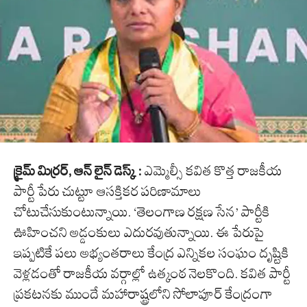
క్రైమ్ మిర్రర్, ఆన్ లైన్ డెస్క్ :
ఎమ్మెల్సీ కవిత కొత్త రాజకీయ
పార్టీ పేరు చుట్టూ ఆసక్తికర పరిణామాలు
చోటుచేసుకుంటున్నాయి. ‘తెలంగాణ రక్షణ సేన’ పార్టీకి
ఊహించని అడ్డంకులు ఎదురవుతున్నాయి. ఈ పేరుపై
ఇప్పటికే పలు అభ్యంతరాలు కేంద్ర ఎన్నికల సంఘం దృష్టికి
వెళ్లడంతో రాజకీయ వర్గాల్లో ఉత్కంఠ నెలకొంది. కవిత పార్టీ
ప్రకటనకు ముందే మహారాష్ట్రలోని సోలాపూర్ కేంద్రంగా