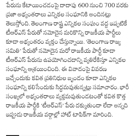
పేరును కేటాయించడంపై దాదాపు 600 నుంచి 700 వరకు
ప్రజా అభ్యంతరాలు ఎన్నికల సంఘానికి అందినట్లు
తెలుస్తోంది. తెలంగాణ రాష్ట్ర ఎన్నికల సంఘం వద్ద ఇప్పటికే
టీఆర్ఎస్ పేరుతో నమోదైన మరికొన్ని రాజకీయ పార్టీలు
కూడా అభ్యంతరం వ్యక్తం చేస్తున్నాయి. ‘తెలంగాణ రాజ్య
సమితి’ పేరుతో నమోదైన మరో రాజకీయ పార్టీ కూడా
టీఆర్ఎస్ పేరును ఉపయోగించడాన్ని వ్యతిరేకిస్తూ ఎన్నికల
సంఘాన్ని ఆశ్రయించింది. ఈ వివాదంపై వివరణ
ఇచ్చేందుకు కవిత ప్రతినిధుల బృందం కూడా ఎన్నికల
సంఘాన్ని కలిసేందుకు సిద్ధమవుతున్నట్లు సమాచారం. భారీ
సంఖ్యలో అభ్యంతరాలు వ్యక్తమవుతుండటంతో కవిత కొత్త
రాజకీయ పార్టీకి ‘టీఆర్ఎస్’ పేరు దక్కుతుందా లేదా అన్నది
ఇప్పుడు రాజకీయ వర్గాల్లో హాట్ టాపిక్‌గా మారింది.