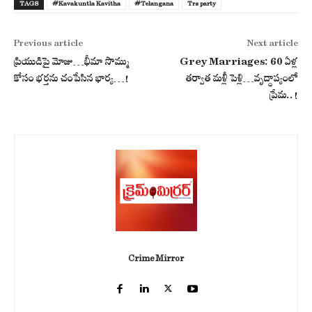
TAGS
#Kavakuntla Kavitha
#Telangana
Trs party
Previous article
Next article
ప్రియుడిపై మోజు…భీమా సొమ్ము
Grey Marriages: 60 ఏళ్ల
కోసం భ‌ర్త‌ను చంపేసిన భార్య‌…!
తర్వాత మళ్లీ పెళ్లి…వృద్ధాప్యంలో
ప్రేమ..!
Crime Mirror