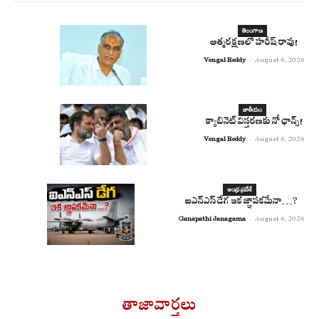
తెలంగాణ
ఆత్మరక్షణలో హరీష్ రావు!
Vengal Reddy
-
August 6, 2026
జాతీయం
క్యాబినెట్ విస్తరణకు నో ఛాన్స్!
Vengal Reddy
-
August 6, 2026
ఆంధ్ర ప్రదేశ్
ఐఎన్‌ఎస్ డేగ ఇక జ్ఞాపకమేనా…?
Ganapathi Janagama
-
August 6, 2026
తాజావార్తలు